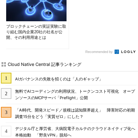
ブロックチェーンの実証実験に取
り組む国内企業20社の社名が公
開、その利用用途とは
Recommended by
Cloud Native Central 記事ランキング
AIガバナンスの失敗を招くのは「人のギャップ」
無料でAIコーディングの利用状況、トークンコスト可視化 オープ
ンソースのMCPサーバ「Preflight」公開
「AI時代、開発スピード／規模は認知限界超え」 障害対応の初期
調査15分をどう「実質ゼロ」にした？
デジタル庁と厚労省、大病院電子カルテのクラウドネイティブ化へ
本格始動 「野良VPN」脱却へ