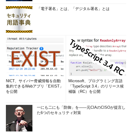
「電子署名」とは、「デジタル署名」とは
NICT、サイバー脅威情報を自動
Microsoft、プログラミング言語
集約できるWebアプリ「EXIST」
「TypeScript 3.4」のリリース候
を公開
補版（RC）を公開
一にも二にも「防御」を――元CIAのCISOが提言し
た6つのセキュリティ対策