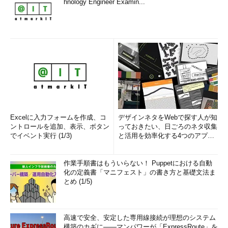
hnology Engineer Examin...
Excelに入力フォームを作成、コ
デザインネタをWebで探す人が知
ントロールを追加、表示、ボタン
っておきたい、日ごろのネタ収集
でイベント実行 (1/3)
と活用を効率化する4つのアプリ
(1/3)
作業手順書はもういらない！ Puppetにおける自動
化の定義書「マニフェスト」の書き方と基礎文法ま
とめ (1/5)
高速で安全、安定した専用線接続が理想のシステム
構築のカギに――マンパワーが「ExpressRoute」を