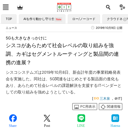
TOP
AIを作り動かし守り生かす
ロー/ノーコード
クラウドネイ
ニュース
2019年10月9日 公開
5Gも大きなきっかけに
シスコがあらためて社会レベルの取り組みを強
調、カギはセグメントルーティングと製品間の連
携の進展？
シスコシステムズは2019年10月8日、新会計年度の事業戦略発表
会を実施した。同社は、5G関連をはじめとする製品面の進化も
あり、あらためて社会レベルの課題解決を支援するITベンダーと
しての取り組みを強めようとしている。
[
三木泉
，＠IT]
PC用表示
関連情報
Share
Post
LINE
Hatena