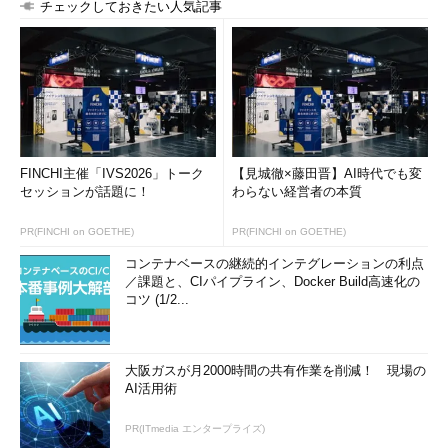
チェックしておきたい人気記事
FINCHI主催「IVS2026」トーク
【見城徹×藤田晋】AI時代でも変
セッションが話題に！
わらない経営者の本質
PR(FINCHI on GOETHE)
PR(FINCHI on GOETHE)
コンテナベースの継続的インテグレーションの利点
／課題と、CIパイプライン、Docker Build高速化の
コツ (1/2...
大阪ガスが月2000時間の共有作業を削減！ 現場の
AI活用術
PR(ITmedia エンタープライズ)