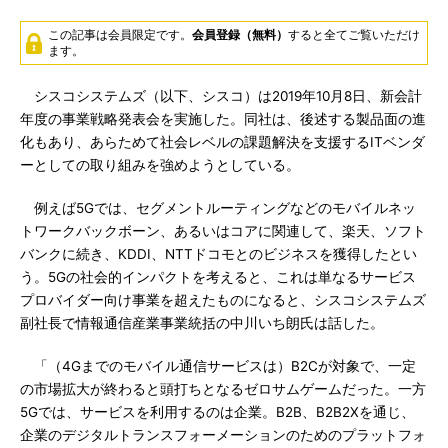
この記事は会員限定です。
会員登録（無料）
すると全てご覧いただけ
ます。
シスコシステムズ（以下、シスコ）は2019年10月8日、新会計
年度の事業戦略発表会を実施した。同社は、後述する製品面の進
化もあり、あらためて社会レベルの課題解決を支援するITベンダ
ーとしての取り組みを強めようとしている。
例えば5Gでは、セグメントルーティングなどのモバイルネッ
トワークバックボーン、あるいはコアに関連して、楽天、ソフト
バンクに続き、KDDI、NTTドコモとのビジネスを獲得したとい
う。5Gの社会的インパクトを考えると、これは単なるサービス
プロバイダー向け事業を超えたものになると、シスコシステムズ
副社長で情報通信産業事業統括の中川いち朗氏は話した。
「（4Gまでのモバイル通信サービスは）B2Cが対象で、一定
の市場拡大が終わると頭打ちとなるゼロサムゲームだった。一方
5Gでは、サービスを利用するのは企業。B2B、B2B2Xを通じ、
企業のデジタルトランスフォーメーションのためのプラットフォ