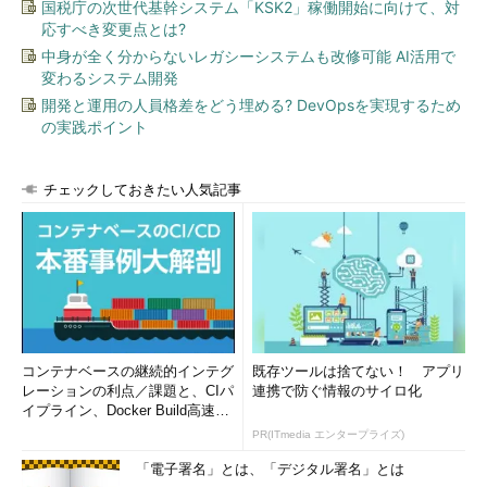
国税庁の次世代基幹システム「KSK2」稼働開始に向けて、対
応すべき変更点とは?
中身が全く分からないレガシーシステムも改修可能 AI活用で
変わるシステム開発
開発と運用の人員格差をどう埋める? DevOpsを実現するため
の実践ポイント
チェックしておきたい人気記事
コンテナベースの継続的インテグ
既存ツールは捨てない！ アプリ
レーションの利点／課題と、CIパ
連携で防ぐ情報のサイロ化
イプライン、Docker Build高速化
のコツ (1/2...
PR(ITmedia エンタープライズ)
「電子署名」とは、「デジタル署名」とは