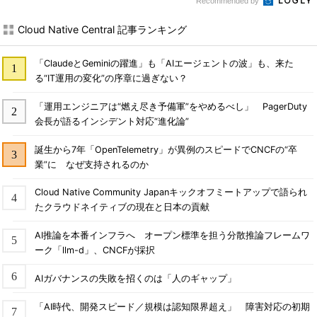
Recommended by
Cloud Native Central 記事ランキング
「ClaudeとGeminiの躍進」も「AIエージェントの波」も、来た
る“IT運用の変化”の序章に過ぎない？
「運用エンジニアは“燃え尽き予備軍”をやめるべし」 PagerDuty
会長が語るインシデント対応“進化論”
誕生から7年「OpenTelemetry」が異例のスピードでCNCFの“卒
業”に なぜ支持されるのか
Cloud Native Community Japanキックオフミートアップで語られ
たクラウドネイティブの現在と日本の貢献
AI推論を本番インフラへ オープン標準を担う分散推論フレームワ
ーク「llm-d」、CNCFが採択
AIガバナンスの失敗を招くのは「人のギャップ」
「AI時代、開発スピード／規模は認知限界超え」 障害対応の初期