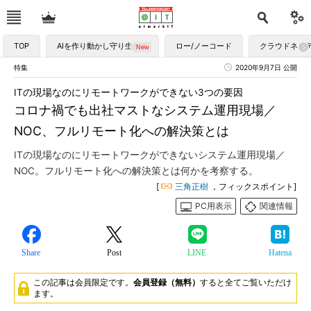
TOP
AIを作り動かし守り生かす
ロー/ノーコード
クラウドネイ
特集
2020年9月7日 公開
ITの現場なのにリモートワークができない3つの要因
コロナ禍でも出社マストなシステム運用現場／
NOC、フルリモート化への解決策とは
ITの現場なのにリモートワークができないシステム運用現場／
NOC。フルリモート化への解決策とは何かを考察する。
[
三角正樹
，フィックスポイント]
PC用表示
関連情報
Share
Post
LINE
Hatena
この記事は会員限定です。
会員登録（無料）
すると全てご覧いただけ
ます。