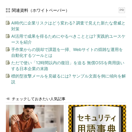
関連資料（ホワイトペーパー）
PR
AI時代に企業リスクはどう変わる? 調査で見えた新たな脅威と
対策
AI活用で成果を得るためにやるべきこととは? 実践的ユースケ
ースを紹介
手作業からの脱却で課題を一掃、Webサイトの煩雑な運用を
自動化するツールとは
ただで使い「12時間以内の復旧」を迫る 無償OSSを商用扱い
する日本企業の末路
標的型攻撃メールを見破るには? サンプル文面を例に傾向を解
説
チェックしておきたい人気記事