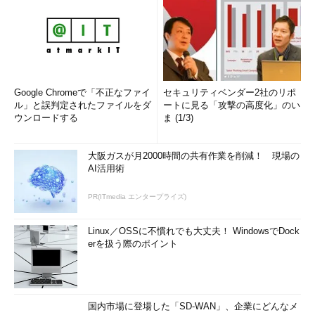
Google Chromeで「不正なファイ
セキュリティベンダー2社のリポ
ル」と誤判定されたファイルをダ
ートに見る「攻撃の高度化」のい
ウンロードする
ま (1/3)
大阪ガスが月2000時間の共有作業を削減！ 現場の
AI活用術
PR(ITmedia エンタープライズ)
Linux／OSSに不慣れでも大丈夫！ WindowsでDock
erを扱う際のポイント
国内市場に登場した「SD-WAN」、企業にどんなメ