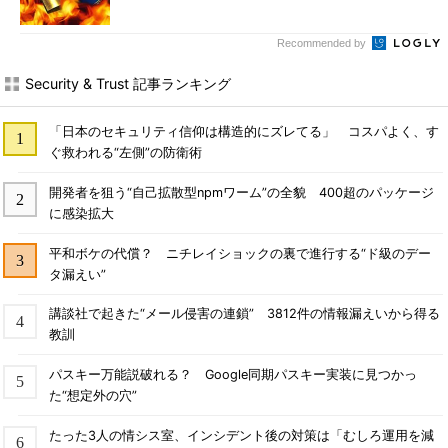
Recommended by
Security & Trust 記事ランキング
「日本のセキュリティ信仰は構造的にズレてる」 コスパよく、す
ぐ救われる“左側”の防衛術
開発者を狙う“自己拡散型npmワーム”の全貌 400超のパッケージ
に感染拡大
平和ボケの代償？ ニチレイショックの裏で進行する“ド級のデー
タ漏えい”
講談社で起きた“メール侵害の連鎖” 3812件の情報漏えいから得る
教訓
パスキー万能説破れる？ Google同期パスキー実装に見つかっ
た“想定外の穴”
たった3人の情シス室、インシデント後の対策は「むしろ運用を減