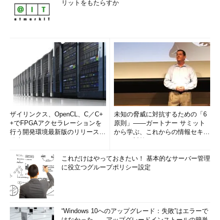
リットをもたらすか
ザイリンクス、OpenCL、C／C+
未知の脅威に対抗するための「6
+でFPGAアクセラレーションを
原則」――ガートナー サミット
行う開発環境最新版のリリースを
から学ぶ、これからの情報セキュ
発表
リティ対策
これだけはやっておきたい！ 基本的なサーバー管理
に役立つグループポリシー設定
“Windows 10へのアップグレード：失敗”はエラーで
はなかった――アップグレードインストールの簡単