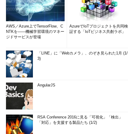
AWS／Azure上でTensorFlow、C
AzureでIoTプロジェクトを共同検
NTKを――機械学習環境のマネー
証する「IoTビジネス共創ラボ」
ジドサービスが登場
「LINE」に「Webカメラ」、のぞき見られた1月 (1/
3)
AngularJS
RSA Conference 2016に見る「可視化」「検出」
「対応」を支援する製品たち (1/2)