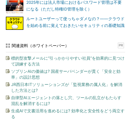
2025年には法人市場におけるパスワード管理は不要
になる（ただし特権ID管理を除く）
ルートユーザーって使っちゃダメなの？――クラウド
を始める前に覚えておきたいセキュリティの基礎知識
関連資料（ホワイトペーパー）
PR
標的型攻撃メールに“引っかかりやすい社員”を効果的に見つけ
て訓練する方法
ソブリンAIの価値は? 国産サーバベンダーが貫く「安全と効
率」の設計思想
JR西日本ITソリューションズが「監視業務の属人化」を解消
した方法とは?
自律型AIエージェントの落とし穴、ツールの乱立がもたらす
混乱を解消するには?
生成AIで文書活用を進めるには? 効率化と安全性をどう両立す
る