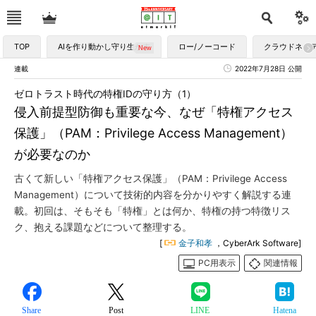
TOP
AIを作り動かし守り生かす
ロー/ノーコード
クラウドネイ
連載
2022年7月28日 公開
ゼロトラスト時代の特権IDの守り方（1）
侵入前提型防御も重要な今、なぜ「特権アクセス
保護」（PAM：Privilege Access Management）
が必要なのか
古くて新しい「特権アクセス保護」（PAM：Privilege Access
Management）について技術的内容を分かりやすく解説する連
載。初回は、そもそも「特権」とは何か、特権の持つ特徴リス
ク、抱える課題などについて整理する。
[
金子和孝
，CyberArk Software]
PC用表示
関連情報
Share
Post
LINE
Hatena