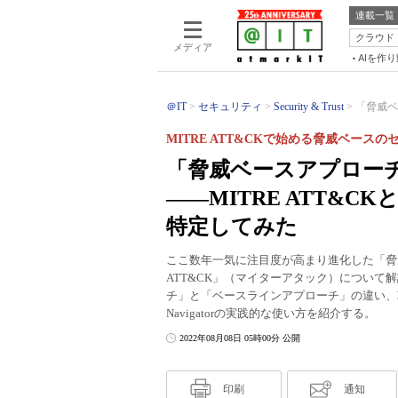
連載一覧
クラウド
メディア
AIを作
＠IT
セキュリティ
Security & Trust
「脅威ベ
MITRE ATT&CKで始める脅威ベース
「脅威ベースアプロー
――MITRE ATT&CK
特定してみた
ここ数年一気に注目度が高まり進化した「脅
ATT&CK」（マイターアタック）につい
チ」と「ベースラインアプローチ」の違い、
Navigatorの実践的な使い方を紹介する。
2022年08月08日 05時00分 公開
印刷
通知