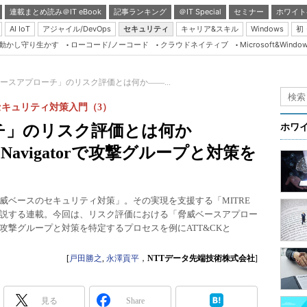
連載まとめ読み＠IT eBook
記事ランキング
＠IT Special
セミナー
ホワイト
AI IoT
アジャイル/DevOps
セキュリティ
キャリア&スキル
Windows
初
り動かし守り生かす
ローコード/ノーコード
クラウドネイティブ
Microsoft&Windo
Server & Storage
HTML5 + UX
ースアプローチ」のリスク評価とは何か――...
Smart & Social
のセキュリティ対策入門（3）
Coding Edge
チ」のリスク評価とは何か
ホワ
Java Agile
とNavigatorで攻撃グループと対策を
Database Expert
Linux ＆ OSS
威ベースのセキュリティ対策」。その実現を支援する「MITRE
Master of IP Networ
て解説する連載。今回は、リスク評価における「脅威ベースアプロー
攻撃グループと対策を特定するプロセスを例にATT&CKと
Security & Trust
Test & Tools
[
戸田勝之
,
永澤貢平
，
NTTデータ先端技術株式会社
]
Insider.NET
ブログ
見る
Share