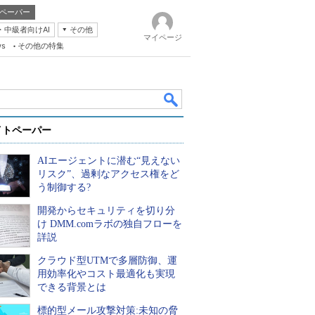
ペーパー
・中級者向けAI
その他
マイページ
ws
その他の特集
イトペーパー
AIエージェントに潜む“見えない
リスク”、過剰なアクセス権をど
う制御する?
開発からセキュリティを切り分
k
け DMM.comラボの独自フローを
詳説
クラウド型UTMで多層防御、運
用効率化やコスト最適化も実現
できる背景とは
標的型メール攻撃対策:未知の脅