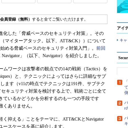
会員登録（無料）
すると全てご覧いただけます。
アイ
進化した「脅威ベースのセキュリティ対策」。その
キャ
K」（マイターアタック。以下、ATT&CK））について
CKで始める脅威ベースのセキュリティ対策入門」。
前回
 Navigator」（以下、Navigator）を紹介しました。
Secu
ムワークは攻撃者の観点での14の戦術（Tactics）を
niques）と、テクニックによってはさらに詳細なサブ
）が存在します（v11の時点でテクニックは191件、サブテク
使ってセキュリティ対策を検討する上で、戦術ごとに全て
側
きているかどうかを分析するのも一つの手段です
パ
難くありません。
パ
える」ことをテーマに、ATT&CKとNavigator
ユースケースを基に紹介します。