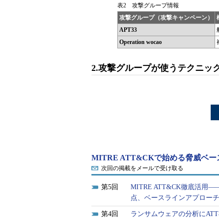
表2 攻撃グループ情報
攻撃グループ（攻撃キャンペーン）
APT33
Operation wocao
2.攻撃グループが使うテクニッ
MITRE ATT&CKで始める脅威
次回の掲載をメールで受け取る
5
MITRE ATT&CK徹底
点、ベースラインアプロー
4
ランサムウェアの分析にATT&