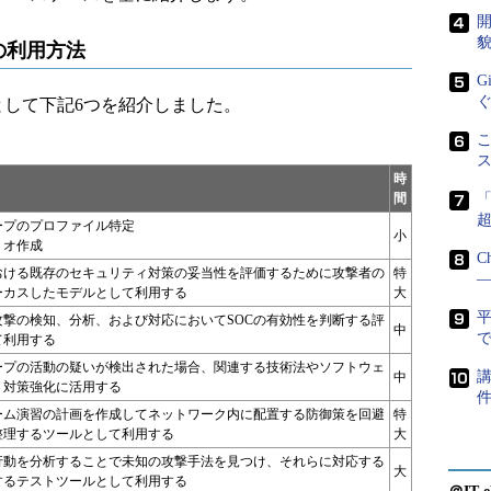
開
貌
Kの利用方法
G
法として下記6つを紹介しました。
こ
時
間
ープのプロファイル特定
小
リオ作成
C
おける既存のセキュリティ対策の妥当性を評価するために攻撃者の
特
―
ーカスしたモデルとして利用する
大
攻撃の検知、分析、および対応においてSOCの有効性を判断する評
中
で
て利用する
ープの活動の疑いが検出された場合、関連する技術法やソフトウェ
講
中
、対策強化に活用する
ーム演習の計画を作成してネットワーク内に配置する防御策を回避
特
整理するツールとして利用する
大
行動を分析することで未知の攻撃手法を見つけ、それらに対応する
大
するテストツールとして利用する