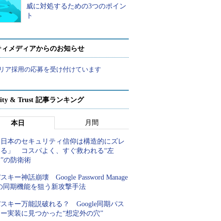
威に対処するための3つのポイン
ト
ティメディアからのお知らせ
リア採用の応募を受け付けています
rity & Trust 記事ランキング
月間
本日
「日本のセキュリティ信仰は構造的にズレ
てる」 コスパよく、すぐ救われる“左
”の防衛術
スキー神話崩壊 Google Password Manage
rの同期機能を狙う新攻撃手法
スキー万能説破れる？ Google同期パス
キー実装に見つかった“想定外の穴”