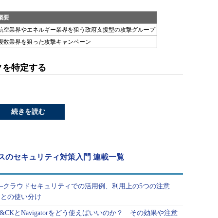
概要
航空業界やエネルギー業界を狙う政府支援型の攻撃グループ
複数業界を狙った攻撃キャンペーン
クを特定する
続きを読む
ベースのセキュリティ対策入門 連載一覧
活用――クラウドセキュリティでの活用例、利用上の5つの注意
チとの使い分け
CKとNavigatorをどう使えばいいのか？ その効果や注意