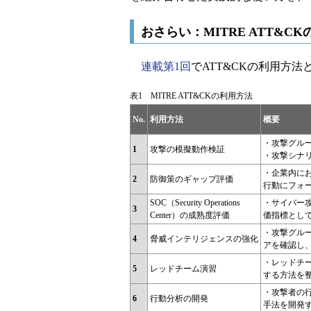
おさらい：MITRE ATT&C
連載第1回
でATT&CKの利用方
表1 MITRE ATT&CKの利用方法
No.
利用方法
概要
・攻撃グル
1
攻撃の模擬動作検証
・攻撃シナ
・企業内に
2
防御策のギャップ評価
行動にフォ
SOC（Security Operations
・サイバー
3
Center）の成熟度評価
価指標とし
・攻撃グル
4
脅威インテリジェンスの強化
アを確認し
・レッドチ
5
レッドチーム演習
する方法を
・攻撃者の
6
行動分析の開発
手法を開発