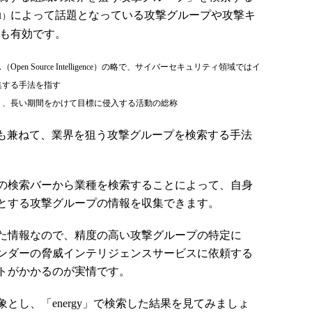
によって話題となっている攻撃グループや攻撃キ
1）
も有効です。
en Source Intelligence）の略で、サイバーセキュリティ領域ではイ
集する手法を指す
り、長い期間をかけて目標に侵入する活動の総称
説明も兼ねて、業界を狙う攻撃グループを検索する手法
上の検索バーから業種を検索することによって、自身
とする攻撃グループの情報を収集できます。
った情報なので、精度の高い攻撃グループの特定に
ベンダーの脅威インテリジェンスサービスに依頼する
トがかかるのが実情です。
し、「energy」で検索した結果を見てみましょ