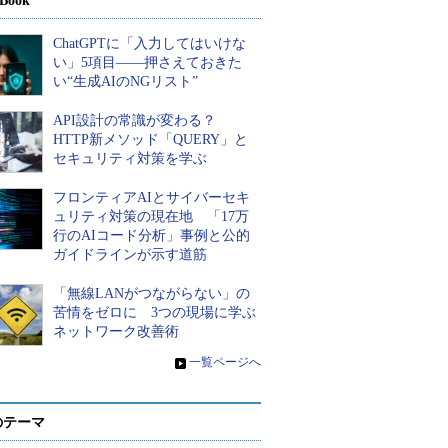
Book
ChatGPTに「入力してはいけな
い」5項目――押さえておきた
い“生成AIのNGリスト”
API設計の常識が変わる？
HTTP新メソッド「QUERY」と
セキュリティ対策を学ぶ
フロンティアAIとサイバーセキ
ュリティ対策の現在地 「17万
行のAIコード分析」事例と公的
ガイドラインが示す道筋
「無線LANがつながらない」の
苦情をゼロに 3つの現場に学ぶ
ネットワーク改善術
»
一覧ページへ
のテーマ