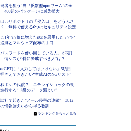
発者を狙う“自己拡散型npmワーム”の全
 400超のパッケージに感染拡大
itHubリポジトリの「侵入口」をどうふさ
ぐ？ 無料で使える6つのセキュリティ設定
こ1年で7倍に増えたn8nを悪用したデバイ
ス追跡とマルウェア配布の手口
「パスワードを使い回している人」が6割
超 情シスが“特に警戒すべき人”は？
hatGPTに「入力してはいけない」5項目―
押さえておきたい“生成AIのNGリスト”
平和ボケの代償？ ニチレイショックの裏
進行する“ド級のデータ漏えい”
談社で起きた“メール侵害の連鎖” 3812
件の情報漏えいから得る教訓
»
ランキングをもっと見る