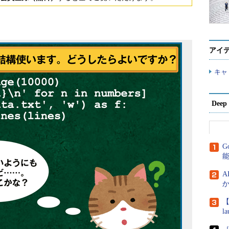
アイ
キャ
Dee
G
A
か
【
l