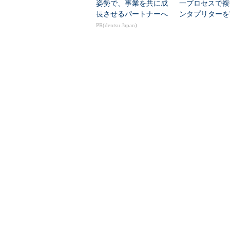
姿勢で、事業を共に成
一プロセスで複
長させるパートナーへ
ンタプリターを
能 concurrent.in
PR(dentsu Japan)
r...