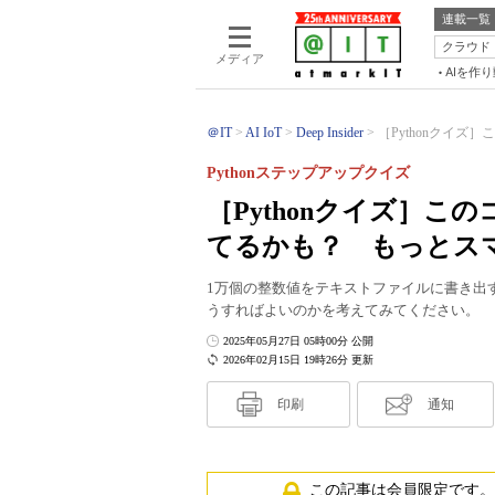
連載一覧
クラウド
メディア
AIを作
＠IT
AI IoT
Deep Insider
［Pythonクイズ
Pythonステップアップクイズ
［Pythonクイズ］
てるかも？ もっとス
1万個の整数値をテキストファイルに書き出す
うすればよいのかを考えてみてください。
2025年05月27日 05時00分 公開
2026年02月15日 19時26分 更新
印刷
通知
この記事は会員限定です。