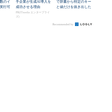
数のイ
手企業が生成AI導入を
で辞書から特定のキー
実行可
成功させる理由
と値だけを抜き出した
terprete
い？ それなら内包表
PR(ITmedia エンタープライ
ズ)
記とアレを使うのがオ
ススメです...
Recommended by