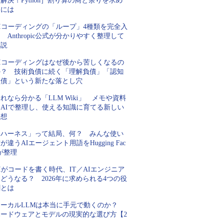
解決！Python］割り算の商と余りを求め
るには
AIコーディングの「ループ」4種類を完全入
 Anthropic公式が分かりやすく整理して
解説
AIコーディングはなぜ後から苦しくなるの
か？ 技術負債に続く「理解負債」「認知
負債」という新たな落とし穴
れなら分かる「LLM Wiki」 メモや資料
をAIで整理し、使える知識に育てる新しい
発想
「ハーネス」って結局、何？ みんな使い
が違うAIエージェント用語をHugging Fac
が整理
Iがコードを書く時代、IT／AIエンジニア
どうなる？ 2026年に求められる4つの役
割とは
ローカルLLMは本当に手元で動くのか？
ハードウェアとモデルの現実的な選び方【2