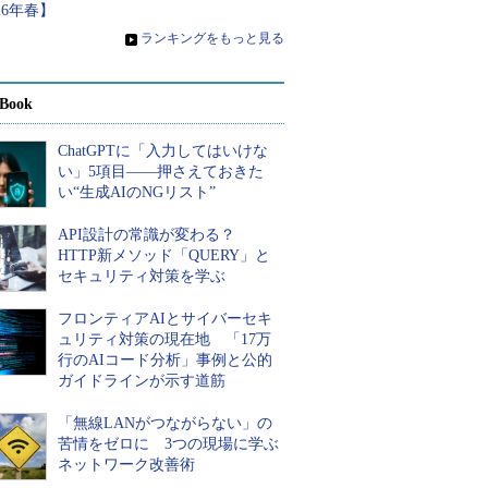
26年春】
»
ランキングをもっと見る
Book
ChatGPTに「入力してはいけな
い」5項目――押さえておきた
い“生成AIのNGリスト”
API設計の常識が変わる？
HTTP新メソッド「QUERY」と
セキュリティ対策を学ぶ
フロンティアAIとサイバーセキ
ュリティ対策の現在地 「17万
行のAIコード分析」事例と公的
ガイドラインが示す道筋
「無線LANがつながらない」の
苦情をゼロに 3つの現場に学ぶ
ネットワーク改善術