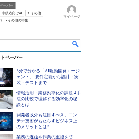
ペーパー
・中級者向けAI
その他
マイページ
ws
その他の特集
イトペーパー
5分で分かる「AI駆動開発エージ
ェント」 要件定義から設計・実
装・テストまで
情報活用・業務効率化の課題 4手
k
法の比較で理解する効率化の秘
訣とは
開発者以外も注目すべき、コン
テナ技術がもたらすビジネス上
のメリットとは?
業務の遅延や作業の重複を防