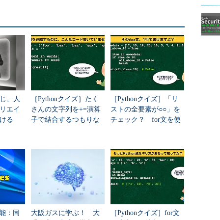
じ、人
［Pythonクイズ］たく
［Pythonクイズ］「リ
リエイ
さんの文字列を+=演算
ストの全要素が○○」を
ける
子で結合するつもりな
チェック？ for文を使
の？ もっと良い方法
わずにスマートに書け
ってありますよね！
ますか？
新機能：同
大阪ガスに学ぶ！ 大
［Pythonクイズ］for文