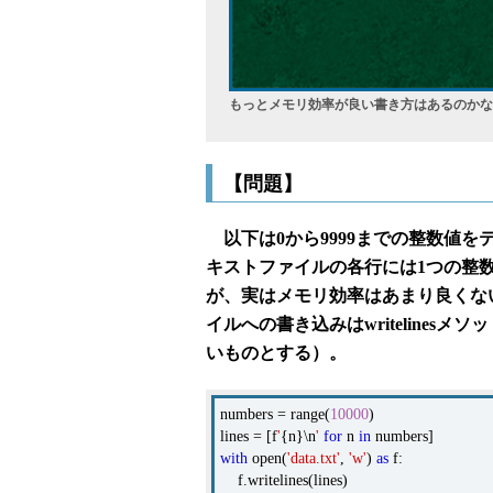
もっとメモリ効率が良い書き方はあるのかな
【問題】
以下は0から9999までの整数値を
キストファイルの各行には1つの整
が、実はメモリ効率はあまり良くな
イルへの書き込みはwriteline
いものとする）。
numbers = range(
10000
)
lines = [f
'
{n}\n
'
for
n
in
numbers]
with
open(
'data.txt'
,
'w'
)
as
f:
f.writelines(lines)