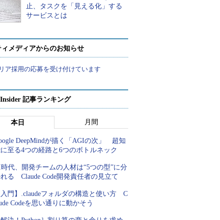
止、タスクを「見える化」する
サービスとは
ティメディアからのお知らせ
リア採用の応募を受け付けています
p Insider 記事ランキング
月間
本日
oogle DeepMindが描く「AGIの次」 超知
能に至る4つの経路と6つのボトルネック
I時代、開発チームの人材は“5つの型”に分
れる Claude Code開発責任者の見立て
入門】.claudeフォルダの構造と使い方 C
aude Codeを思い通りに動かそう