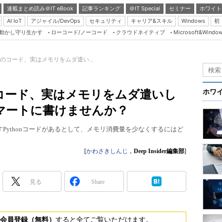
連載まとめ読み＠IT eBook
記事ランキング
＠IT Special
セミナー
ホワイト
AI IoT
アジャイル/DevOps
セキュリティ
キャリア&スキル
Windows
初
り動かし守り生かす
ローコード/ノーコード
クラウドネイティブ
Microsoft&Windo
Server & Storage
HTML5 + UX
］このコード、実はメモリをムダ遣い...
Smart & Social
Coding Edge
このコード、実はメモリをムダ遣いし
ホワ
Java Agile
マートに書けませんか？
Database Expert
Pythonコードがあるとして、メモリ消費量を少なくするにはど
Linux ＆ OSS
Master of IP Networ
[
かわさきしんじ
，
Deep Insider編集部
]
Security & Trust
見る
Share
Test & Tools
Insider.NET
ブログ
会員登録（無料）
すると全てご覧いただけます。