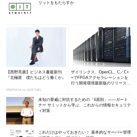
リットをもたらすか
【西野亮廣】ビジネス書最新刊
ザイリンクス、OpenCL、C／C+
『北極星 僕たちはどう働くか』
+でFPGAアクセラレーションを
行う開発環境最新版のリリースを
発表
PR(FINCHI on GOETHE)
未知の脅威に対抗するための「6原則」――ガート
ナー サミットから学ぶ、これからの情報セキュリテ
ィ対策
これだけはやっておきたい！ 基本的なサーバー管理