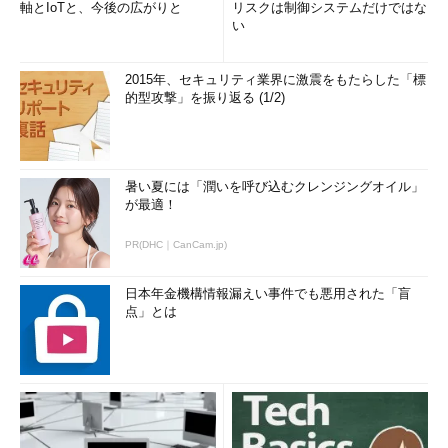
軸とIoTと、今後の広がりと
リスクは制御システムだけではな
い
2015年、セキュリティ業界に激震をもたらした「標
的型攻撃」を振り返る (1/2)
暑い夏には「潤いを呼び込むクレンジングオイル」
が最適！
PR(DHC｜CanCam.jp)
日本年金機構情報漏えい事件でも悪用された「盲
点」とは