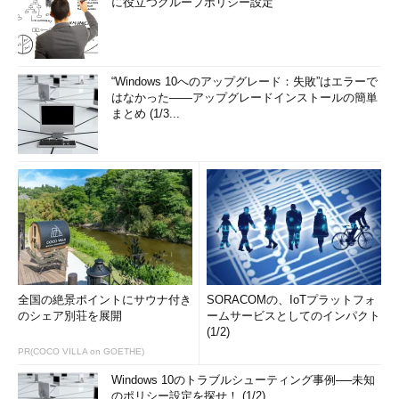
に役立つグループポリシー設定
“Windows 10へのアップグレード：失敗”はエラーで
はなかった――アップグレードインストールの簡単
まとめ (1/3...
全国の絶景ポイントにサウナ付き
SORACOMの、IoTプラットフォ
のシェア別荘を展開
ームサービスとしてのインパクト
(1/2)
PR(COCO VILLA on GOETHE)
Windows 10のトラブルシューティング事例──未知
のポリシー設定を探せ！ (1/2)