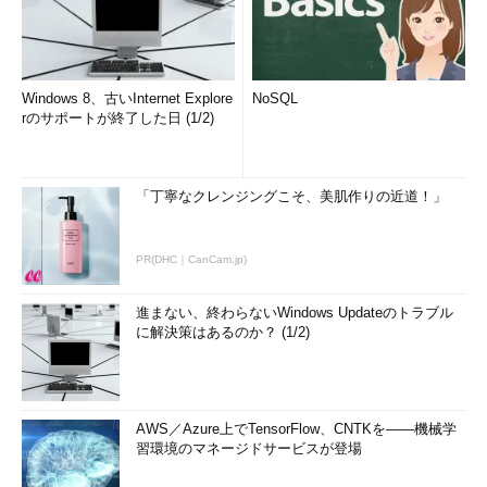
Windows 8、古いInternet Explore
NoSQL
rのサポートが終了した日 (1/2)
「丁寧なクレンジングこそ、美肌作りの近道！」
PR(DHC｜CanCam.jp)
進まない、終わらないWindows Updateのトラブル
に解決策はあるのか？ (1/2)
AWS／Azure上でTensorFlow、CNTKを――機械学
習環境のマネージドサービスが登場