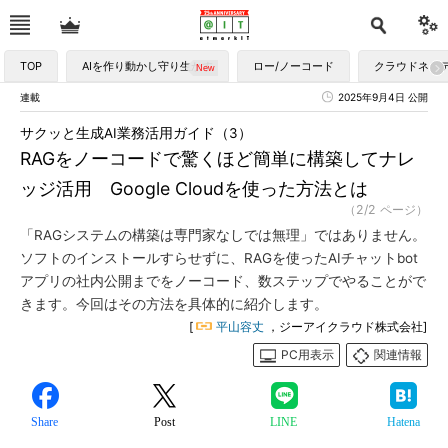
TOP
AIを作り動かし守り生かす
ロー/ノーコード
クラウドネイ
連載
2025年9月4日 公開
サクッと生成AI業務活用ガイド（3）
RAGをノーコードで驚くほど簡単に構築してナレ
ッジ活用 Google Cloudを使った方法とは
（2/2 ページ）
「RAGシステムの構築は専門家なしでは無理」ではありません。
ソフトのインストールすらせずに、RAGを使ったAIチャットbot
アプリの社内公開までをノーコード、数ステップでやることがで
きます。今回はその方法を具体的に紹介します。
[
平山容丈
，ジーアイクラウド株式会社]
PC用表示
関連情報
Share
Post
LINE
Hatena