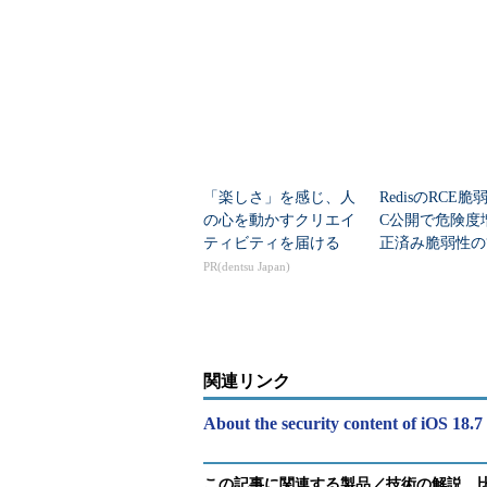
汚染やDoSの恐
「楽しさ」を感じ、人
RedisのRCE脆
の心を動かすクリエイ
C公開で危険度
ティビティを届ける
正済み脆弱性の
穴”が判明
PR(dentsu Japan)
関連リンク
About the security content of iOS 18.