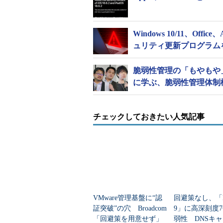
Windows 10/11、Off
ュリティ更新プログラム
脆弱性管理の「もやもや
に学ぶ、脆弱性管理体制
チェックしておきたい人気記事
VMware管理基盤に“認
回避策なし、「B
証突破”の穴 Broadcom
9」に高深刻度
「回避策を用意せず」
弱性 DNSキ