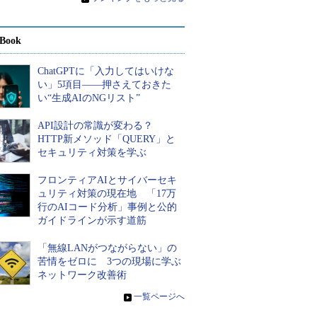
Book
ChatGPTに「入力してはいけな
い」5項目――押さえておきた
い“生成AIのNGリスト”
API設計の常識が変わる？
HTTP新メソッド「QUERY」と
セキュリティ対策を学ぶ
フロンティアAIとサイバーセキ
ュリティ対策の現在地 「17万
行のAIコード分析」事例と公的
ガイドラインが示す道筋
「無線LANがつながらない」の
苦情をゼロに 3つの現場に学ぶ
ネットワーク改善術
»
一覧ページへ