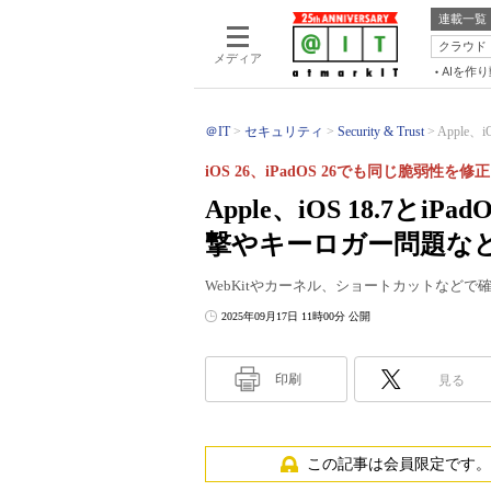
連載一覧
クラウド
メディア
AIを作
＠IT
セキュリティ
Security & Trust
Apple、
iOS 26、iPadOS 26でも同じ脆弱性を修正
Apple、iOS 18.7とi
撃やキーロガー問題な
WebKitやカーネル、ショートカットなど
2025年09月17日 11時00分 公開
印刷
見る
この記事は会員限定です。