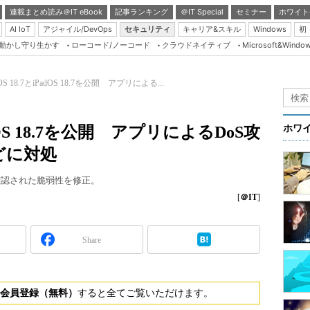
連載まとめ読み＠IT eBook
記事ランキング
＠IT Special
セミナー
ホワイト
AI IoT
アジャイル/DevOps
セキュリティ
キャリア&スキル
Windows
初
り動かし守り生かす
ローコード/ノーコード
クラウドネイティブ
Microsoft&Windo
Server & Storage
HTML5 + UX
iOS 18.7とiPadOS 18.7を公開 アプリによる...
Smart & Social
Coding Edge
PadOS 18.7を公開 アプリによるDoS攻
ホワ
Java Agile
どに対処
Database Expert
で確認された脆弱性を修正。
Linux ＆ OSS
[
＠IT
]
Master of IP Networ
Security & Trust
Share
Test & Tools
Insider.NET
会員登録（無料）
すると全てご覧いただけます。
ブログ