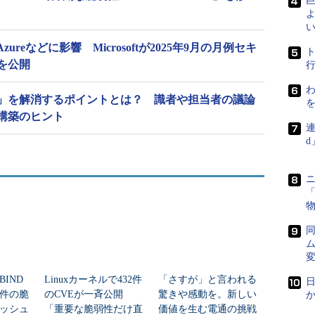
よ
い
ice、Azureなどに影響 Microsoftが2025年9月の月例セキ
を公開
わ
」を解消するポイントとは？ 識者や担当者の議論
構築のヒント
連
「
IND
Linuxカーネルで432件
「さすが」と言われる
日
7件の脆
のCVEが一斉公開
驚きや感動を。新しい
ャッシュ
「重要な脆弱性だけ直
価値を生む電通の挑戦