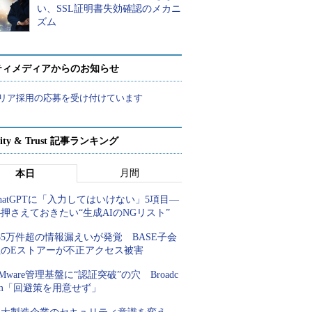
い、SSL証明書失効確認のメカニ
ズム
ティメディアからのお知らせ
リア採用の応募を受け付けています
rity & Trust 記事ランキング
月間
本日
hatGPTに「入力してはいけない」5項目―
押さえておきたい“生成AIのNGリスト”
85万件超の情報漏えいが発覚 BASE子会
社のEストアーが不正アクセス被害
Mware管理基盤に“認証突破”の穴 Broadc
om「回避策を用意せず」