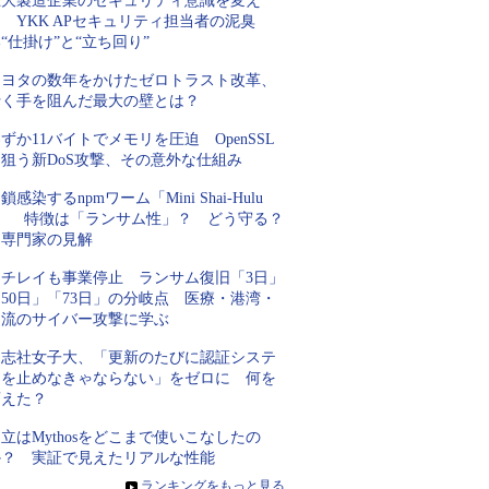
巨大製造企業のセキュリティ意識を変え
 YKK APセキュリティ担当者の泥臭
“仕掛け”と“立ち回り”
トヨタの数年をかけたゼロトラスト改革、
行く手を阻んだ最大の壁とは？
ずか11バイトでメモリを圧迫 OpenSSL
を狙う新DoS攻撃、その意外な仕組み
鎖感染するnpmワーム「Mini Shai-Hulu
d」 特徴は「ランサム性」？ どう守る？
専門家の見解
ニチレイも事業停止 ランサム復旧「3日」
50日」「73日」の分岐点 医療・港湾・
物流のサイバー攻撃に学ぶ
同志社女子大、「更新のたびに認証システ
ムを止めなきゃならない」をゼロに 何を
変えた？
立はMythosをどこまで使いこなしたの
か？ 実証で見えたリアルな性能
»
ランキングをもっと見る