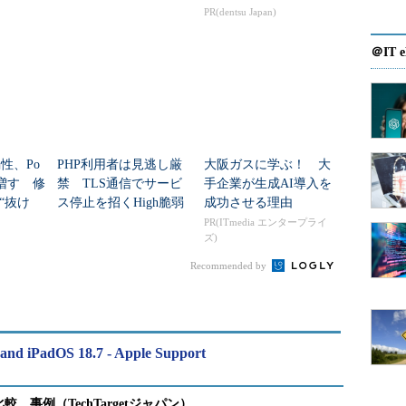
れ
す」運用は限界か
PR(dentsu Japan)
＠IT e
弱性、Po
PHP利用者は見逃し厳
大阪ガスに学ぶ！ 大
増す 修
禁 TLS通信でサービ
手企業が生成AI導入を
“抜け
ス停止を招くHigh脆弱
成功させる理由
性を修正
PR(ITmedia エンタープライ
ズ)
Recommended by
7 and iPadOS 18.7 - Apple Support