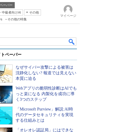
ペーパー
・中級者向けAI
その他
マイページ
ws
その他の特集
イトペーパー
なぜサイバー攻撃による被害は
沈静化しない? 報道では見えない
本質に迫る
Webアプリの脆弱性診断はAIでも
k
っと楽になる 内製化を成功に導
く3つのステップ
「Microsoft Purview」解説:AI時
代のデータセキュリティを実現
する仕組みとは
「オレオレ認証局」にはできな