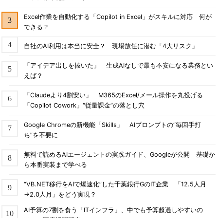
Excel作業を自動化する「Copilot in Excel」がスキルに対応 何が
できる？
自社のAI利用は本当に安全？ 現場放任に潜む「4大リスク」
「アイデア出しを抜いた」 生成AIなしで最も不安になる業務とい
えば？
「Claudeより4割安い」 M365のExcel/メール操作を丸投げる
「Copilot Cowork」“従量課金”の落とし穴
Google Chromeの新機能「Skills」 AIプロンプトの“毎回手打
ち”を不要に
無料で読めるAIエージェントの実践ガイド、Googleが公開 基礎か
ら本番実装まで学べる
“VB.NET移行をAIで爆速化”した千葉銀行GのIT企業 「12.5人月
→2.0人月」をどう実現？
AI予算の7割を食う「ITインフラ」、中でも予算超過しやすいの