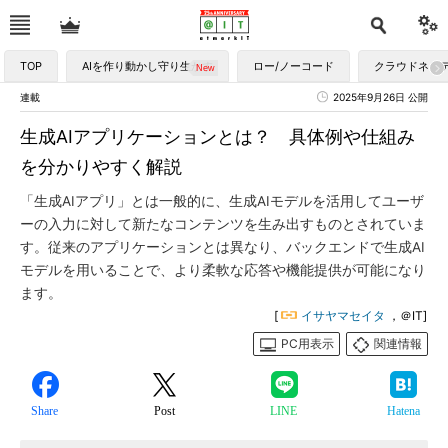
TOP
AIを作り動かし守り生かす
ロー/ノーコード
クラウドネイ
連載
2025年9月26日 公開
生成AIアプリケーションとは？ 具体例や仕組み
を分かりやすく解説
「生成AIアプリ」とは一般的に、生成AIモデルを活用してユーザ
ーの入力に対して新たなコンテンツを生み出すものとされていま
す。従来のアプリケーションとは異なり、バックエンドで生成AI
モデルを用いることで、より柔軟な応答や機能提供が可能になり
ます。
[
イサヤマセイタ
，＠IT]
PC用表示
関連情報
Share
Post
LINE
Hatena