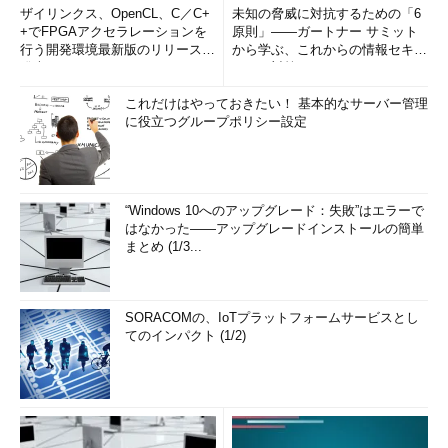
ザイリンクス、OpenCL、C／C+
未知の脅威に対抗するための「6
+でFPGAアクセラレーションを
原則」――ガートナー サミット
行う開発環境最新版のリリースを
から学ぶ、これからの情報セキュ
発表
リティ対策
これだけはやっておきたい！ 基本的なサーバー管理
に役立つグループポリシー設定
“Windows 10へのアップグレード：失敗”はエラーで
はなかった――アップグレードインストールの簡単
まとめ (1/3...
SORACOMの、IoTプラットフォームサービスとし
てのインパクト (1/2)