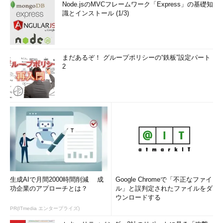
Node.jsのMVCフレームワーク「Express」の基礎知
識とインストール (1/3)
まだあるぞ！ グループポリシーの“鉄板”設定パート
2
生成AIで月間2000時間削減 成
Google Chromeで「不正なファイ
功企業のアプローチとは？
ル」と誤判定されたファイルをダ
ウンロードする
PR(ITmedia エンタープライズ)