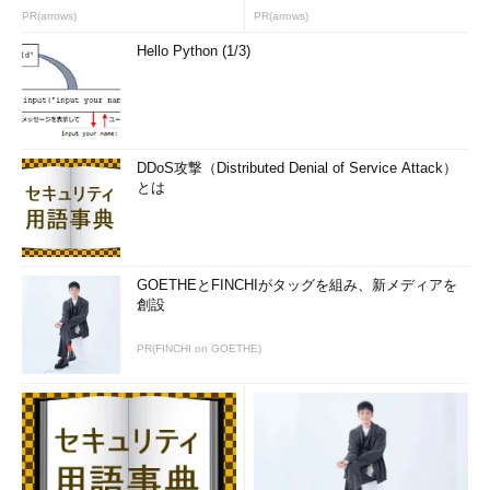
PR(arrows)
PR(arrows)
Hello Python (1/3)
DDoS攻撃（Distributed Denial of Service Attack）
とは
GOETHEとFINCHIがタッグを組み、新メディアを
創設
PR(FINCHI on GOETHE)