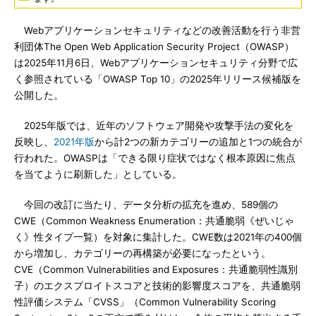
Webアプリケーションセキュリティなどの改善活動を行う非営
利団体The Open Web Application Security Project（OWASP）
は2025年11月6日、Webアプリケーションセキュリティ分野で広
く参照されている「OWASP Top 10」の2025年リリース候補版を
公開した。
2025年版では、近年のソフトウェア開発や攻撃手法の変化を
反映し、
2021年版
から計2つの新カテゴリーの追加と1つの統合が
行われた。OWASPは「できる限り症状ではなく根本原因に焦点
を当てように刷新した」としている。
今回の改訂に当たり、データ分析の拡充を進め、589個の
CWE（Common Weakness Enumeration：共通脆弱《ぜいじゃ
く》性タイプ一覧）を対象に集計した。CWE数は2021年の400個
から増加し、カテゴリーの再構築が必要になったという。
CVE（Common Vulnerabilities and Exposures：共通脆弱性識別
子）のエクスプロイトスコアと技術的影響度スコアを、共通脆弱
性評価システム「CVSS」（Common Vulnerability Scoring