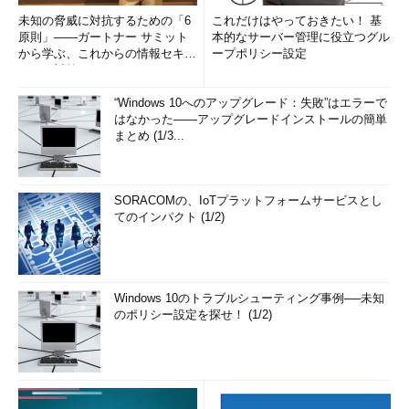
未知の脅威に対抗するための「6
これだけはやっておきたい！ 基
原則」――ガートナー サミット
本的なサーバー管理に役立つグル
から学ぶ、これからの情報セキュ
ープポリシー設定
リティ対策
“Windows 10へのアップグレード：失敗”はエラーで
はなかった――アップグレードインストールの簡単
まとめ (1/3...
SORACOMの、IoTプラットフォームサービスとし
てのインパクト (1/2)
Windows 10のトラブルシューティング事例──未知
のポリシー設定を探せ！ (1/2)