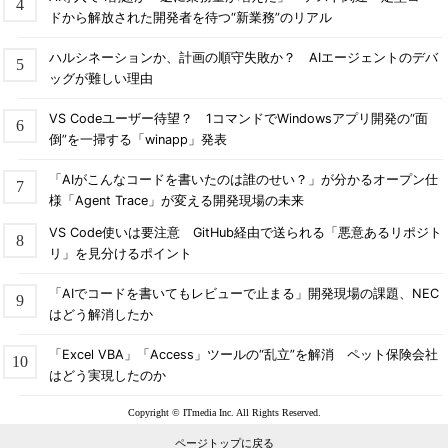
ドから解放された開発者を待つ“新業務”のリアル
ハルシネーションか、計画の順守失敗か？ AIエージェントのデバ
ッグが難しい理由
VS Codeユーザー待望？ 1コマンドでWindowsアプリ開発の“面
倒”を一掃する「winapp」発表
「AIがこんなコードを書いたのは誰のせい？」が分かるオープン仕
様「Agent Trace」が変える開発現場の未来
VS Code使いは要注意 GitHub経由で送られる「悪意あるリポジト
リ」を見分けるポイント
「AIでコードを書いてもレビューで止まる」開発現場の課題、NEC
はどう解消したか
「Excel VBA」「Access」ツールの“乱立”を解消 ペット保険会社
はどう実現したのか
Copyright © ITmedia Inc. All Rights Reserved.
ページトップに戻る