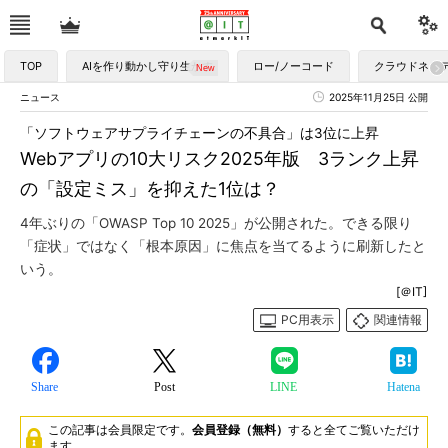
TOP
AIを作り動かし守り生かす
ロー/ノーコード
クラウドネイ
ニュース
2025年11月25日 公開
「ソフトウェアサプライチェーンの不具合」は3位に上昇
Webアプリの10大リスク2025年版 3ランク上昇
の「設定ミス」を抑えた1位は？
4年ぶりの「OWASP Top 10 2025」が公開された。できる限り
「症状」ではなく「根本原因」に焦点を当てるように刷新したと
いう。
[＠IT]
PC用表示
関連情報
Share
Post
LINE
Hatena
この記事は会員限定です。
会員登録（無料）
すると全てご覧いただけ
ます。