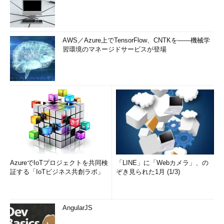
AWS／Azure上でTensorFlow、CNTKを――機械学
習環境のマネージドサービスが登場
AzureでIoTプロジェクトを共同検
「LINE」に「Webカメラ」、の
証する「IoTビジネス共創ラボ」
ぞき見られた1月 (1/3)
AngularJS