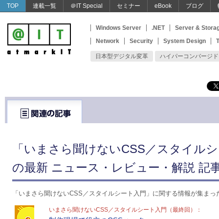
TOP
連載一覧
＠IT Special
セミナー
eBook
ブログ
Windows Server
.NET
Server & Stora
Network
Security
System Design
T
日本型デジタル変革
ハイパーコンバージド
「いまさら聞けないCSS／スタイル
の最新 ニュース・レビュー・解説 記事
「いまさら聞けないCSS／スタイルシート入門」に関する情報が集まっ
いまさら聞けないCSS／スタイルシート入門（最終回）：