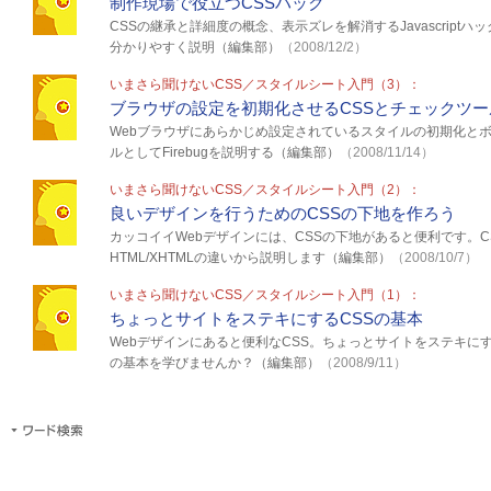
制作現場で役立つCSSハック
CSSの継承と詳細度の概念、表示ズレを解消するJavascript
分かりやすく説明（編集部）
（2008/12/2）
いまさら聞けないCSS／スタイルシート入門（3）：
ブラウザの設定を初期化させるCSSとチェックツー
Webブラウザにあらかじめ設定されているスタイルの初期化と
ルとしてFirebugを説明する（編集部）
（2008/11/14）
いまさら聞けないCSS／スタイルシート入門（2）：
良いデザインを行うためのCSSの下地を作ろう
カッコイイWebデザインには、CSSの下地があると便利です。C
HTML/XHTMLの違いから説明します（編集部）
（2008/10/7）
いまさら聞けないCSS／スタイルシート入門（1）：
ちょっとサイトをステキにするCSSの基本
Webデザインにあると便利なCSS。ちょっとサイトをステキに
の基本を学びませんか？（編集部）
（2008/9/11）