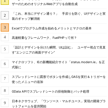
ザーのためのオリジナルWebアプリを自動生成
「これ、本当にデザイン通り？」 手戻りを防ぐ、UIデザインと実
装のギャップ解消術
Excelでプログラム作成を始めるメリットとマクロの基本
高速軽量なフレームワーク、FuelPHPって何？
「設計とデザインを分けた瞬間、UIは詰む」 ユーザー視点で見直
す“エンジニアの画面デザイン”
マイクロソフト、IEの新機能紹介サイト「status.modern.ie」を正
式版に
スプレッドシートに図形でボタンを作成しGASを実行＆トリガーを
使ったメニューの追加
GData APIでスプレッドシートの排他制御とバッチ処理
日本ネクサウェブ、「ワンソース・マルチユース」実現の開発プラ
ットフォームを提供開始