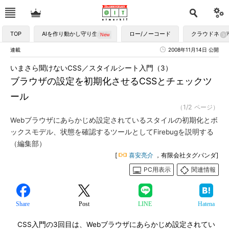
TOP
AIを作り動かし守り生かす
ロー/ノーコード
クラウドネイ
連載
2008年11月14日 公開
いまさら聞けないCSS／スタイルシート入門（3）
ブラウザの設定を初期化させるCSSとチェックツ
ール
（1/2 ページ）
Webブラウザにあらかじめ設定されているスタイルの初期化とボ
ックスモデル、状態を確認するツールとしてFirebugを説明する
（編集部）
[
喜安亮介
，有限会社タグパンダ]
PC用表示
関連情報
Share
Post
LINE
Hatena
CSS入門の3回目は、Webブラウザにあらかじめ設定されてい