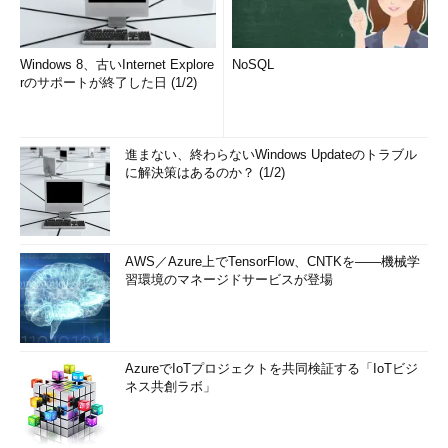
Windows 8、古いInternet Explore
NoSQL
rのサポートが終了した日 (1/2)
進まない、終わらないWindows Updateのトラブル
に解決策はあるのか？ (1/2)
AWS／Azure上でTensorFlow、CNTKを――機械学
習環境のマネージドサービスが登場
AzureでIoTプロジェクトを共同検証する「IoTビジ
ネス共創ラボ」