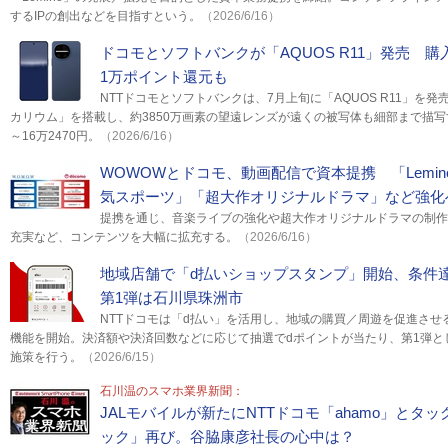
するIPの創出などを目指すという。
（2026/6/16）
ドコモとソフトバンクが「AQUOS R11」発売 
1万ポイント還元も
NTTドコモとソフトバンクは、7月上旬に「AQUOS R11」を
カリウム」を搭載し、約3850万画素の望遠レンズが遠くの被写体も細部まで描写す
～16万2470円。
（2026/6/16）
WOWOWとドコモ、動画配信で資本提携 「Lemi
気スポーツ」「超大作オリジナルドラマ」など強化
提携を通じ、音楽ライブの強化や超大作オリジナルドラマの制作
充実など、コンテンツを大幅に拡充する。
（2026/6/16）
地域店舗で「d払いショップスタンプ」開始、条件
第1弾は石川県珠洲市
NTTドコモは「d払い」を活用し、地域の購買／周遊を促進させ
機能を開始。決済額や決済回数などに応じて抽選でdポイントが当たり、第1弾と
施策を行う。
（2026/6/15）
石川温のスマホ業界新聞：
JALモバイルが新たにNTTドコモ「ahamo」とタッグ
ック」再び。谷脇康彦社長の心中は？