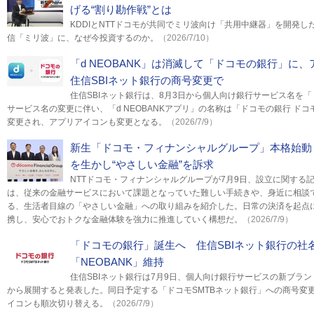
げる“割り勘作戦”とは
KDDIとNTTドコモが共同でミリ波向け「共用中継器」を開発
信「ミリ波」に、なぜ今投資するのか。
（2026/7/10）
「d NEOBANK」は消滅して「ドコモの銀行」
住信SBIネット銀行の商号変更で
住信SBIネット銀行は、8月3日から個人向け銀行サービス名を
サービス名の変更に伴い、「d NEOBANKアプリ」の名称は「ドコモの銀行 ドコ
変更され、アプリアイコンも変更となる。
（2026/7/9）
新生「ドコモ・フィナンシャルグループ」本格始動
を生かし“やさしい金融”を訴求
NTTドコモ・フィナンシャルグループが7月9日、設立に関する
は、従来の金融サービスにおいて課題となっていた難しい手続きや、身近に相談
る、生活者目線の「やさしい金融」への取り組みを紹介した。日常の決済を起点
携し、安心でおトクな金融体験を強力に推進していく構想だ。
（2026/7/9）
「ドコモの銀行」誕生へ 住信SBIネット銀行の社
「NEOBANK」維持
住信SBIネット銀行は7月9日、個人向け銀行サービスの新ブラン
から展開すると発表した。同日予定する「ドコモSMTBネット銀行」への商号変
イコンも順次切り替える。
（2026/7/9）