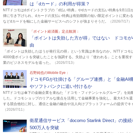
は「dカード」の利用が得策？
NTTドコモはdポイントクラブの「d払い特典」やdカードの支払い特典を9月1
律に引き下げられ、dカードの支払い特典は有効期限の短い限定ポイントに変わ
などdカードを軸にした金融サービスへのシフトが強まりそうだ。
（2026/7/17）
「ポイント経済圏」定点観測：
「ポイントは失効した方が得」ではない ドコモが4
由
「ポイントは失効したほうが発行元の得」という常識は本当なのか。NTTドコモ
4000億ポイントを突破したことを強調する。失効より「使われる」ことを重視
業のビジネスモデルを追った。
（2026/7/13）
石野純也のMobile Eye：
ドコモFGが仕掛ける「グループ連携」と「金融AI構
やソフトバンクに追い付けるか
NTTドコモは傘下の金融企業を束ねた「ドコモ・フィナンシャルグループ」を始
した。ドコモショップのリアルな接点を活用して金融事業を強化し、最大4.5％
する競合他社に対し、通信と金融の融合や法人向けプラットフォームの提供でキ
（2026/7/11）
衛星通信サービス「docomo Starlink Direct」
500万人を突破