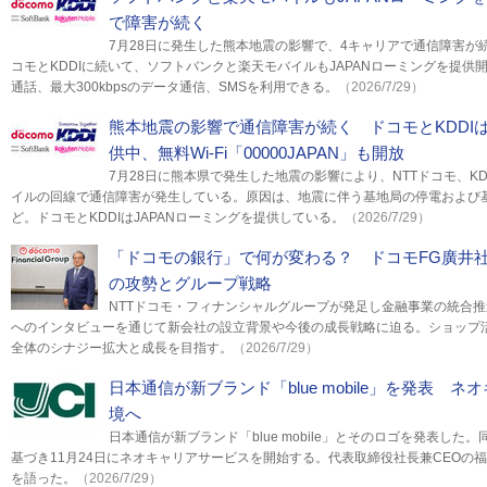
で障害が続く
7月28日に発生した熊本地震の影響で、4キャリアで通信障害が続
コモとKDDIに続いて、ソフトバンクと楽天モバイルもJAPANローミングを提供
通話、最大300kbpsのデータ通信、SMSを利用できる。
（2026/7/29）
熊本地震の影響で通信障害が続く ドコモとKDDIは
供中、無料Wi-Fi「00000JAPAN」も開放
7月28日に熊本県で発生した地震の影響により、NTTドコモ、K
イルの回線で通信障害が発生している。原因は、地震に伴う基地局の停電および
ど。ドコモとKDDIはJAPANローミングを提供している。
（2026/7/29）
「ドコモの銀行」で何が変わる？ ドコモFG廣井
の攻勢とグループ戦略
NTTドコモ・フィナンシャルグループが発足し金融事業の統合
へのインタビューを通じて新会社の設立背景や今後の成長戦略に迫る。ショップ
全体のシナジー拡大と成長を目指す。
（2026/7/29）
日本通信が新ブランド「blue mobile」を発表 
境へ
日本通信が新ブランド「blue mobile」とそのロゴを発表し
基づき11月24日にネオキャリアサービスを開始する。代表取締役社長兼CEOの
を語った。
（2026/7/29）