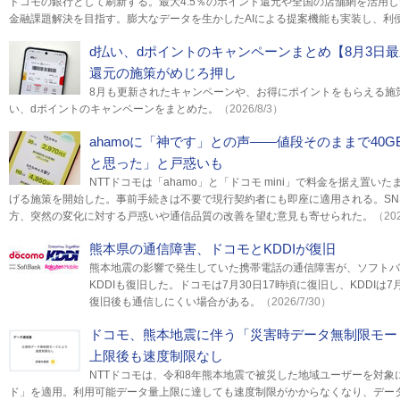
ドコモの銀行として刷新する。最大4.5％のポイント還元や全国の店舗網を活用
金融課題解決を目指す。膨大なデータを生かしたAIによる提案機能も実装し、利
d払い、dポイントのキャンペーンまとめ【8月3日最
還元の施策がめじろ押し
8月も更新されたキャンペーンや、お得にポイントをもらえる施策
い、dポイントのキャンペーンをまとめた。
（2026/8/3）
ahamoに「神です」との声――値段そのままで40
と思った」と戸惑いも
NTTドコモは「ahamo」と「ドコモ mini」で料金を据え置
げる施策を開始した。事前手続きは不要で現行契約者にも即座に適用される。SN
方、突然の変化に対する戸惑いや通信品質の改善を望む意見も寄せられた。
（202
熊本県の通信障害、ドコモとKDDIが復旧
熊本地震の影響で発生していた携帯電話の通信障害が、ソフトバ
KDDIも復旧した。ドコモは7月30日17時頃に復旧し、KDDIは7
復旧後も通信しにくい場合がある。
（2026/7/30）
ドコモ、熊本地震に伴う「災害時データ無制限モー
上限後も速度制限なし
NTTドコモは、令和8年熊本地震で被災した地域ユーザーを対象
ド」を適用。利用可能データ量上限に達しても速度制限がかからなくなり、デー