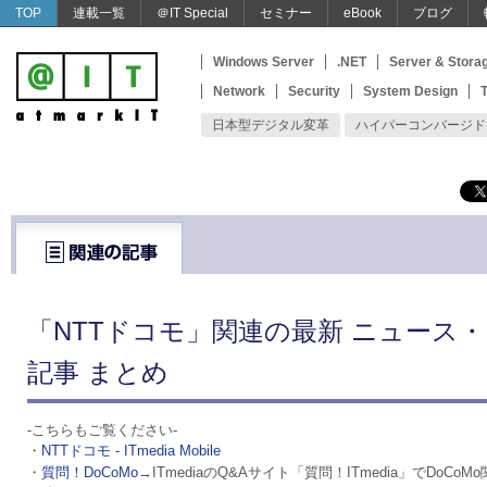
TOP
連載一覧
＠IT Special
セミナー
eBook
ブログ
Windows Server
.NET
Server & Stora
Network
Security
System Design
T
日本型デジタル変革
ハイパーコンバージド
「NTTドコモ」関連の最新 ニュース
記事 まとめ
-こちらもご覧ください-
・
NTTドコモ - ITmedia Mobile
・
質問！DoCoMo
→ITmediaのQ&Aサイト「質問！ITmedia」でDoC