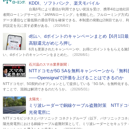
KDDI、ソフトバンク、楽天モバイル
台風6号により通信が利用できない状況を受け、携帯4社は他社
者間ローミングサービス「JAPANローミング」を発動した。フルローミング方
データ通信など最低限の通信手段を確保できる。本制度の発動は2例目であり、
択設定を元に戻す必要がある。
（2026/6/2）
d払い、dポイントのキャンペーンまとめ【6月1日
高額還元がめじろ押し
6月も更新されたキャンペーンや、お得にポイントをもらえる施策
い、dポイントのキャンペーンをまとめた。
（2026/6/1）
石川温のスマホ業界新聞：
NTTドコモが5G SAを無料キャンペーンから「無
――Opensignalで評価を上げることはできるのか
NTTドコモが、5G契約のオプションとして提供している「5G SA」を無料化する
すことで、混雑は解消できるのだろうか。
（2026/5/31）
太陽光：
ミリ波レーダーで銅線ケーブル盗難対策 NTTド
光発電所に
NTTドコモビジネスとパナソニック コネクトグループ（以下、パナソニックコネクト
陽光発電所における銅線ケーブル盗難対策として、ミリ波レーダーとセキュリテ