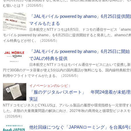
を同月25日から提供開始すると発表した。自社の経済圏強化を進める両社が、モ
む狙いとは？
（2026/6/5）
「JALモバイル powered by ahamo」6月25日提供
マイルもたまる
日本航空とNTTドコモは6月5日、ドコモの通信サービス「aham
モバイル powered by ahamo」を6月25日に提供開始すると発表した。aham
イル特典などが付く。
（2026/6/5）
「JALモバイル powered by ahamo」6月25日に
でJALの特典を提供
日本航空とNTTドコモはモバイル通信サービスにおいて提携し新
円で30GBのデータ容量が使え5分以内の国内通話が無料になる。国内線特典航空
利用やフライトでマイルがたまる。
（2026/6/5）
イノベーションのレシピ：
「服のデジタルパスポート」 年間24億着が未処
実証
NTTドコモビジネスとCYKLUSは、アパレル製品の履歴や環境指標を一元管理す
した。衣類の大量廃棄問題の解決に向け、2027年秋の商用化と循環型ビジネス
（2026/6/4）
他社回線につなぐ「JAPANローミング」を台風6