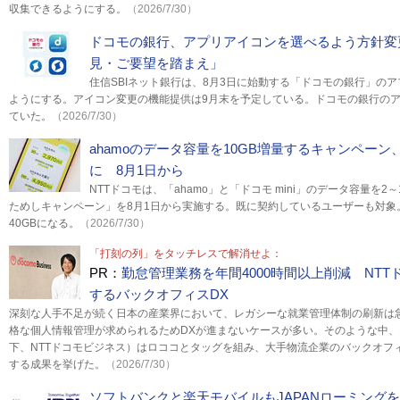
収集できるようにする。
（2026/7/30）
ドコモの銀行、アプリアイコンを選べるよう方針変
見・ご要望を踏まえ」
住信SBIネット銀行は、8月3日に始動する「ドコモの銀行」の
ようにする。アイコン変更の機能提供は9月末を予定している。ドコモの銀行の
ていた。
（2026/7/30）
ahamoのデータ容量を10GB増量するキャンペーン、月
に 8月1日から
NTTドコモは、「ahamo」と「ドコモ mini」のデータ容量を2
ためしキャンペーン」を8月1日から実施する。既に契約しているユーザーも対象。a
40GBになる。
（2026/7/30）
「打刻の列」をタッチレスで解消せよ：
PR：
勤怠管理業務を年間4000時間以上削減 NT
するバックオフィスDX
深刻な人手不足が続く日本の産業界において、レガシーな就業管理体制の刷新は
格な個人情報管理が求められるためDXが進まないケースが多い。そのような中、
下、NTTドコモビジネス）はロココとタッグを組み、大手物流企業のバックオフィ
する成果を挙げた。
（2026/7/30）
ソフトバンクと楽天モバイルもJAPANローミング