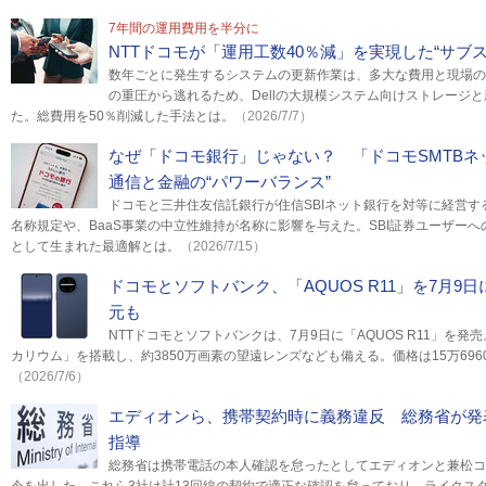
7年間の運用費用を半分に
NTTドコモが「運用工数40％減」を実現した“サブ
数年ごとに発生するシステムの更新作業は、多大な費用と現場の
の重圧から逃れるため、Dellの大規模システム向けストレージ
た。総費用を50％削減した手法とは。
（2026/7/7）
なぜ「ドコモ銀行」じゃない？ 「ドコモSMTB
通信と金融の“パワーバランス”
ドコモと三井住友信託銀行が住信SBIネット銀行を対等に経営
名称規定や、BaaS事業の中立性維持が名称に影響を与えた。SBI証券ユーザー
として生まれた最適解とは。
（2026/7/15）
ドコモとソフトバンク、「AQUOS R11」を7月9
元も
NTTドコモとソフトバンクは、7月9日に「AQUOS R11」を
カリウム」を搭載し、約3850万画素の望遠レンズなども備える。価格は15万6960
（2026/7/6）
エディオンら、携帯契約時に義務違反 総務省が発
指導
総務省は携帯電話の本人確認を怠ったとしてエディオンと兼松コ