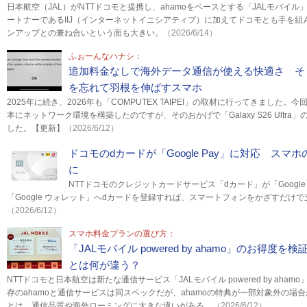
日本航空（JAL）がNTTドコモと提携し、ahamoをベースとする「JALモバイ
ートナーであるIIJ（インターネットイニシアティブ）に加えてドコモとも手を組
ンアップとの兼ね合いという面も大きい。
（2026/6/14）
ふぉーんなハナシ：
追加料金なしで海外データ通信が使える快適さ そ
を忘れて羽根を伸ばすスマホ
2025年に続き、2026年も「COMPUTEX TAIPEI」の取材に行ってきました
本にネットワーク環境を構築したのですが、そのおかげで「Galaxy S26 Ultr
した。【更新】
（2026/6/12）
ドコモのdカードが「Google Pay」に対応 ス
に
NTTドコモのクレジットカードサービス「dカード」が「Google
「Google ウォレット」へdカードを登録すれば、スマートフォンをかざすだけ
（2026/6/12）
スマホ料金プランの選び方：
「JALモバイル powered by ahamo」のお得度を検証
とは何が違う？
NTTドコモと日本航空は新たな通信サービス「JALモバイル powered by aham
存のahamoと通信サービスは同スペックだが、ahamoの特典が一部対象外の場合があ
とは、通信品質や海外ローミングに大きな違いがある。
（2026/6/12）