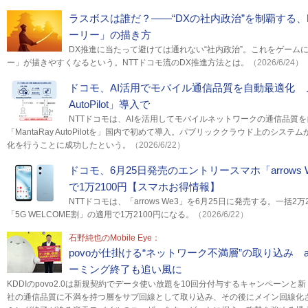
ラスボスは誰だ？――“DXの社内政治”を制覇する、
ーリー」の描き方
DX推進に当たって避けては通れない“社内政治”。これをゲーム
ー」が描きやすくなるという。NTTドコモ流のDX推進方法とは。
（2026/6/24）
ドコモ、AI活用でモバイル通信品質を自動最適化 ノキ
AutoPilot」導入で
NTTドコモは、AIを活用してモバイルネットワークの通信品質
「MantaRay AutoPilotを」国内で初めて導入。パブリッククラウド上のシス
化を行うことに成功したという。
（2026/6/22）
ドコモ、6月25日発売のエントリースマホ「arrows W
で1万2100円【スマホお得情報】
NTTドコモは、「arrows We3」を6月25日に発売する。一括2万
「5G WELCOME割」の適用で1万2100円になる。
（2026/6/22）
石野純也のMobile Eye：
povoが仕掛ける“ネットワーク不満層”の取り込み 
ーミング終了も追い風に
KDDIのpovo2.0は新規契約でデータ使い放題を10回分付与するキャンペーン
社の通信品質に不満を持つ層をサブ回線として取り込み、その後にメイン回線化