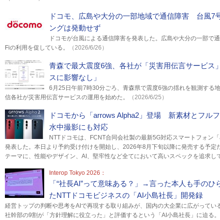
ドコモ、広島や大分の一部地域で通信障害 台風7号
ングは発動せず
ドコモが台風による通信障害を発表した。広島や大分の一部で通信
Fiの利用を促している。
（2026/6/26）
青森で最大震度6強、各社が「災害用伝言サービス
スに影響なし」
6月25日午前7時30分ごろ、青森県で震度6強の揺れを観測する
信各社が災害用伝言サービスの運用を始めた。
（2026/6/25）
ドコモから「arrows Alpha2」登場 新素材と
水中撮影にも対応
NTTドコモは、FCNT合同会社製の最新5G対応スマートフォン「arr
発表した。本日より予約受け付けを開始し、2026年8月下旬以降に発売する予定
テーマに、性能やデザイン、AI、堅牢性など全てにおいて高いスペックを追求し
Interop Tokyo 2026：
「“社長AI”って意味ある？」→言った本人も手のひ
たNTTドコモビジネスの「AI小島社長」開発録
経営トップの判断や思考をAIで再現する取り組みが、国内の大企業に広がってい
社幹部の9割が「方針理解に役立った」と評価するという「AI小島社長」に迫る。