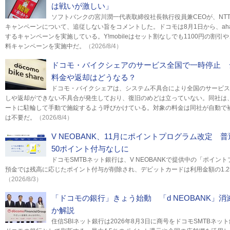
は戦いが激しい」
ソフトバンクの宮川潤一代表取締役社長執行役員兼CEOが、NTTド
キャンペーンについて、追従しない旨をコメントした。ドコモは8月1日から、aha
するキャンペーンを実施している。Y!mobileはセット割なしでも1100円の割
料キャンペーンを実施中だ。
（2026/8/4）
ドコモ・バイクシェアのサービス全国で一時停止 
料金や返却はどうなる？
ドコモ・バイクシェアは、システム不具合により全国のサービス
しや返却ができない不具合が発生しており、復旧のめどは立っていない。同社は
ートに駐輪して手動で施錠するよう呼びかけている。対象の料金は同社が自動で
は不要だ。
（2026/8/4）
V NEOBANK、11月にポイントプログラム改定 
50ポイント付与なしに
ドコモSMTBネット銀行は、V NEOBANKで提供中の「ポイン
預金では残高に応じたポイント付与が削除され、デビットカードは利用金額の1.2
（2026/8/3）
「ドコモの銀行」きょう始動 「d NEOBANK」消
か解説
住信SBIネット銀行は2026年8月3日に商号をドコモSMTBネ