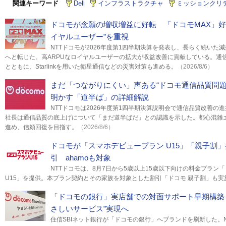
関連キーワード
Dell
インフラストラクチャ
ミッションクリ
ドコモが念願の増収増益に好転 「ドコモMAX」好
イヤルユーザー”を重視
NTTドコモが2026年度第1四半期決算を発表し、長らく続いた
へと転じた。高ARPUなロイヤルユーザーの拡大が収益改善に貢献している。通
とともに、Starlinkを用いた衛星通信などの災害対策も進める。
（2026/8/6）
まだ「つながりにくい」声ある“ドコモ通信品質問題
明かす「道半ば」の詳細解説
NTTドコモは2026年度第1四半期決算説明会で通信品質改善の
社長は通信品質の底上げについて「まだ道半ばだ」との認識を示した。都心混雑
進め、信頼回復を目指す。
（2026/8/6）
ドコモが「スマホデビュープラン U15」「親子割」
引 ahamoも対象
NTTドコモは、8月7日から5歳以上15歳以下向けの料金プラン
U15」を提供。本プラン契約とその家族を対象とした割引「ドコモ 親子割」も実
「ドコモの銀行」実店舗での対面サポート早期構築―
さしいサービス”実現へ
住信SBIネット銀行が「ドコモの銀行」へブランドを刷新した。