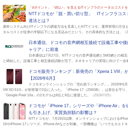
「dポイント」「d払い」を支えるITインフラのトータルコスト
NTTドコモが「脱・買い切り型」 ITインフラコ
達法とは？
基幹システム向けITインフラの調達方法を見直したNTTドコモ。運用管理の方法
タルコストが従来の半額以下になる見込みだという。その具体的な方法とは。
（2
日本通信、ドコモの音声網相互接続で設備工事や接
ャリア」に前進
日本通信は7月27日、NTTドコモの音声通信網とSMS網との相
と締結した。設備工事と相互接続試験が完了。ネオキャリアの実現に向けて一歩
ドコモ販売ランキング：新発売の「Xperia 1 VII
【2026年6月】
ドコモオンラインショップの「売れ筋ランキング」。2026年6月は、6
VIII SO-51G」が初登場で2位に入った。「iPhone 17（256GB）」は首位を
「Google Pixel 10a」の2モデルは8位と9位に後退した。
（2026/7/25）
ドコモが「iPhone 17」シリーズや「iPhone Ai
も引き上げ、実質負担額の影響は？
NTTドコモが、7月28日以降、オンラインショップにおけるiPhon
16やiPhone 17シリーズ、iPhone Airなどが対象。一部機種は「いつでもカ