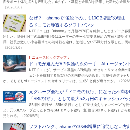
面サポート体制拡大を表明した。dポイント基盤と金融AIを活用した新たな金融
（2026/8/6）
なぜ？ ahamoで“値段そのまま10GB増量”の理
るドコモと静観するソフトバンク
NTTドコモは「ahamo」で月額2970円を維持したままデータ容
始した。親会社NTTの島田明社長はユーザーのデータ需要見極めの布石と説明す
潤一社長は激しい中容量帯での消耗戦を避け、追従しない不戦方針を示した。両
（2026/8/6）
ITニュースピックアップ：
ドコモが選んだAPI保護の次の一手 AIエージェ
NTTドコモが、サービス基盤のAPI保護に米セキュリティ企業の
ェントを統制する新製品の国内提供も始める。大規模通信キャリ
か。そもそもAIエージェントのセキュリティは、生成AIと何が違うのか。
（2026/
元グループ会社が「ドコモの銀行」になった不満を吸
「SBIの銀行」として最大5.2万円のキャッシュバ
SBI新生銀行が「SBIの銀行」として“乗り換えキャンペーン”
と、元SBIグループだったドコモSMTBネット銀行（旧住信SBIネット銀行）か
見られる。
（2026/8/5）
ソフトバンク、ahamoの10GB増量に追従しない