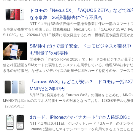
ドコモの「Nexus 5X」「AQUOS ZETA」などで
なる事象 3G設備撤去に伴う不具合
NTTドコモは3G通信設備の一部撤去作業に伴い一部のスマート
る事象が発生すると発表した。対象機種は「Nexus 5X」と「GALAXY S5 ACTIVE S
SH-03G」だ。2026年10月1日以降に順次発生するため、機種変更や設定変更が
SIM挿すだけで量子安全、ドコモビジネスが開発中 迫
も“耐量子”の必要性
開催中の「Interop Tokyo 2026」で、NTTドコモビジネ
信と相互認証をSIMカードに実装したシステムを展示している。物理SIMを挿すだけ
きるのが特徴だ。なぜエッジデバイスの耐量子にSIMカードを使うのか、ブース
「arrows We3」はどこが安い？ ドコモは一括2.2万円
MNPだと2年47円
6月25日に発売される「arrows We3」の価格をまとめた。M
MVNOではIIJmioのスマホ大特価セールの対象となっており、128GBモデルも
（2026/6/11）
dカード、iPhoneの“マイナカード”で本人確認OK
NTTドコモは6月11日、クレジットカード「dカード」のオン
iPhoneに登録したマイナンバーカードを利用できるようにした