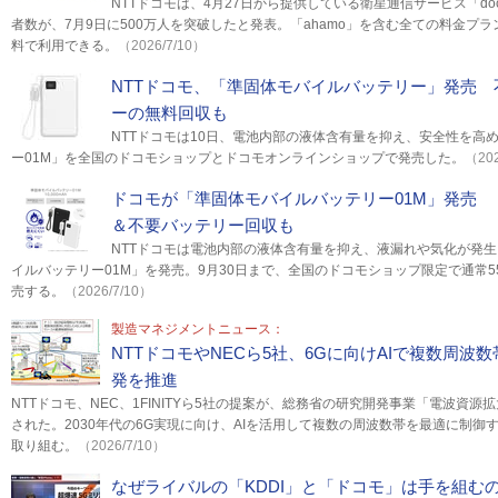
NTTドコモは、4月27日から提供している衛星通信サービス「docomo S
者数が、7月9日に500万人を突破したと発表。「ahamo」を含む全ての料金プ
料で利用できる。
（2026/7/10）
NTTドコモ、「準固体モバイルバッテリー」発売
ーの無料回収も
NTTドコモは10日、電池内部の液体含有量を抑え、安全性を高
ー01M」を全国のドコモショップとドコモオンラインショップで発売した。
（202
ドコモが「準固体モバイルバッテリー01M」発売
＆不要バッテリー回収も
NTTドコモは電池内部の液体含有量を抑え、液漏れや気化が発
イルバッテリー01M」を発売。9月30日まで、全国のドコモショップ限定で通常55
売する。
（2026/7/10）
製造マネジメントニュース：
NTTドコモやNECら5社、6Gに向けAIで複数周波
発を推進
NTTドコモ、NEC、1FINITYら5社の提案が、総務省の研究開発事業「電波資
された。2030年代の6G実現に向け、AIを活用して複数の周波数帯を最適に制御
取り組む。
（2026/7/10）
なぜライバルの「KDDI」と「ドコモ」は手を組む