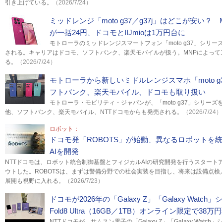
引き上げている。
（2026/7/24）
ミッドレンジ「moto g37／g37j」はどこが安い？
が一括24円、ドコモとIIJmioは1万円台に
モトローラのミッドレンジスマートフォン「moto g37」シリー
される。キャリアはドコモ、ソフトバンク、楽天モバイルが扱う。MNPによって
る。
（2026/7/24）
モトローラから新しいミドルレンジスマホ「moto 
フトバンク、楽天モバイル、ドコモも取り扱い
モトローラ・モビリティ・ジャパンが、「moto g37」シリーズ
他、ソフトバンク、楽天モバイル、NTTドコモからも発売される。
（2026/7/24）
ロボット：
ドコモ発「ROBOTS」が始動、異なるロボットを
AIを開発
NTTドコモは、ロボット統合制御基盤とフィジカルAIの研究開発を行うスタートア
ウトした。ROBOTSは、まずは警備分野での社会実装を目指し、将来は設備点
展開も視野に入れる。
（2026/7/23）
ドコモが2026年の「Galaxy Z」「Galaxy Wat
Fold8 Ultra（16GB／1TB）オンライン限定で38万
NTTドコモが、サムスン電子の「Galaxy Z」「Galaxy Wat