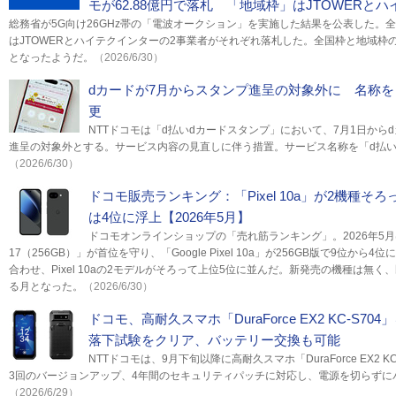
モが62.88億円で落札 「地域枠」はJTOWERと
総務省が5G向け26GHz帯の「電波オークション」を実施した結果を公表した。全
はJTOWERとハイテクインターの2事業者がそれぞれ落札した。全国枠と地域枠
となったようだ。
（2026/6/30）
dカードが7月からスタンプ進呈の対象外に 名称を
更
NTTドコモは「d払いdカードスタンプ」において、7月1日から
進呈の対象外とする。サービス内容の見直しに伴う措置。サービス名称を「d払
（2026/6/30）
ドコモ販売ランキング：「Pixel 10a」が2機種そろ
は4位に浮上【2026年5月】
ドコモオンラインショップの「売れ筋ランキング」。2026年5月は
17（256GB）」が首位を守り、「Google Pixel 10a」が256GB版で9位から4
合わせ、Pixel 10aの2モデルがそろって上位5位に並んだ。新発売の機種は無
る月となった。
（2026/6/30）
ドコモ、高耐久スマホ「DuraForce EX2 KC-S7
落下試験をクリア、バッテリー交換も可能
NTTドコモは、9月下旬以降に高耐久スマホ「DuraForce EX2 
3回のバージョンアップ、4年間のセキュリティパッチに対応し、電源を切らずに
（2026/6/29）