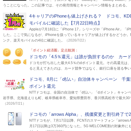
うことになった。この記事では、その発売情報とキャンペーン情報をまとめる。
4キャリアのiPhoneも値上げされる？ ドコモ、K
モバイルに確認した【7月22日時点】
Appleが7月18日に「iPhone 17」シリーズや「iPhone Air」「
した。ここで気になるが、iPhoneを扱っているキャリアが値上げするかどうか。N
ンク、楽天モバイルの4社に確認した。
（2026/7/22）
「ポイント経済圏」定点観測：
ドコモの「4.5％還元」は誰が負担するのか カー
ドコモが打ち出した最大4.5％のdポイント還元。その高還元は
ると見えてきたのは、カード競争ではなく、銀行口座を巡る争い
ドコモ、8月に「d払い」自治体キャンペーン 千葉
ポイント還元
NTTドコモは、全国の自治体で「d払い」「dポイント」キャン
岩手県、北海道えりも町、岐阜県岐阜市、愛知県豊田市、香川県高松市で最大30
（2026/7/21）
ドコモの「arrows Alpha」、残価変更と割引終了で2
NTTドコモが、7月17日以降、FCNTのスマートフォン「arrows 
月17日以降は3万360円になった。5G WELCOME割の対象