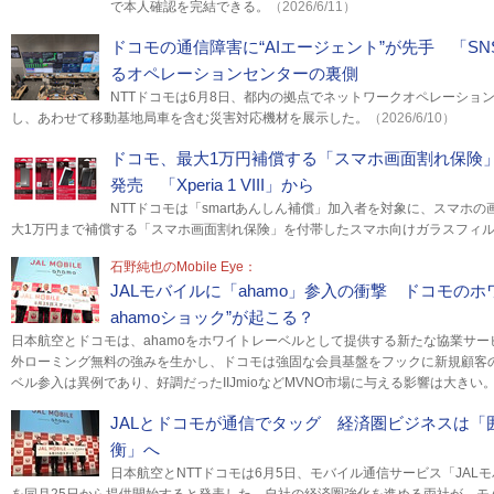
で本人確認を完結できる。
（2026/6/11）
ドコモの通信障害に“AIエージェント”が先手 「S
るオペレーションセンターの裏側
NTTドコモは6月8日、都内の拠点でネットワークオペレーショ
し、あわせて移動基地局車を含む災害対応機材を展示した。
（2026/6/10）
ドコモ、最大1万円補償する「スマホ画面割れ保険
発売 「Xperia 1 VIII」から
NTTドコモは「smartあんしん補償」加入者を対象に、スマホ
大1万円まで補償する「スマホ画面割れ保険」を付帯したスマホ向けガラスフィ
石野純也のMobile Eye：
JALモバイルに「ahamo」参入の衝撃 ドコモのホ
ahamoショック”が起こる？
日本航空とドコモは、ahamoをホワイトレーベルとして提供する新たな協業サービ
外ローミング無料の強みを生かし、ドコモは強固な会員基盤をフックに新規顧客
ベル参入は異例であり、好調だったIIJmioなどMVNO市場に与える影響は大きい
JALとドコモが通信でタッグ 経済圏ビジネスは「
衡」へ
日本航空とNTTドコモは6月5日、モバイル通信サービス「JALモバイル 