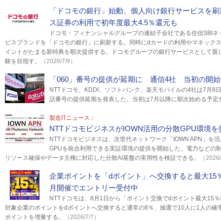
「ドコモの銀行」始動、個人向け銀行サービスを刷
ス証券の利用で初年度最大4.5％還元も
ドコモ・フィナンシャルグループの連結子会社である住信SBI
ビスブランドを「ドコモの銀行」に刷新する。同時にdカードの利用やマネックス
イントがたまる新特典を順次提供する。ドコモグループの銀行サービスとして親
験を目指す。
（2026/7/9）
「060」番号の提供が延期に 通信4社 当初の開始
NTTドコモ、KDDI、ソフトバンク、楽天モバイルの4社は7月8
話番号の提供延期を発表した。当初は7月以降に順次始める予定
製造ITニュース：
NTTドコモビジネスがIOWN活用の分散GPU環境を
NTTドコモビジネスは、次世代ネットワーク「IOWN APN」を
GPUを統合利用できる実証環境の提供を開始した。電力などの
リソース確保やデータ主権に対応した分散AI基盤の実用性を検証できる。
（2026
企業ポイントを「dポイント」へ交換すると最大15
月開催でエントリー受付中
NTTドコモは、8月1日から「ポイント交換でdポイント最大15
対象企業のポイントをdポイントへ交換すると通常の8％、抽選で10人に1人の確率
ポイントを増量する。
（2026/7/7）