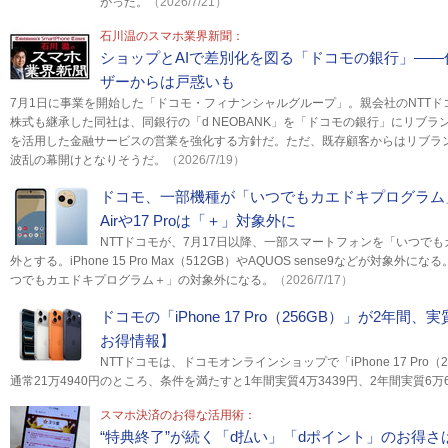
がった。
（2026/7/21）
石川温のスマホ業界新聞：
ショップとAIで差別化を図る「ドコモの銀行」――
ザーからは戸惑いも
7月1日に事業を開始した「ドコモ・フィナンシャルグループ」。親会社のNTTド
株式も継承した同社は、同銀行の「d NEOBANK」を「ドコモの銀行」にリブ
を活用した金融サービスの営業を強化する方針だ。ただ、既存顧客からはリブラ
波乱の幕開けとなりそうだ。
（2026/7/19）
ドコモ、一部機種が「いつでもカエドキプログラム」の
Airや17 Proは「＋」対象外に
NTTドコモが、7月17日以降、一部スマートフォンを「いつで
外とする。iPhone 15 Pro Max（512GB）やAQUOS sense9などが対象外に
つでもカエドキプログラム＋」の対象外になる。
（2026/7/17）
ドコモの「iPhone 17 Pro（256GB）」が2年
お得情報】
NTTドコモは、ドコモオンラインショップで「iPhone 17 Pro
通常21万4940円のところ、条件を満たすと1年間実質4万3439円、2年間実質6万
スマホ決済のお得な活用術：
“特典終了”が続く「d払い」「dポイント」のお得