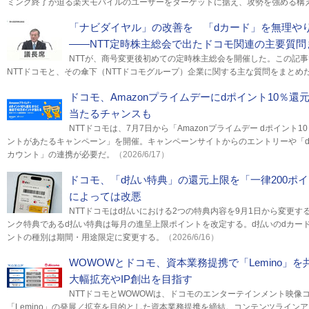
ミング終了が迫る楽天モバイルのユーザーをターゲットに据え、攻勢を強める構
「ナビダイヤル」の改善を 「dカード」を無理や
――NTT定時株主総会で出たドコモ関連の主要質問
NTTが、商号変更後初めての定時株主総会を開催した。この記
NTTドコモと、その傘下（NTTドコモグループ）企業に関する主な質問をまとめ
ドコモ、Amazonプライムデーにdポイント10％還
当たるチャンスも
NTTドコモは、7月7日から「Amazonプライムデー dポイント1
ントがあたるキャンペーン」を開催。キャンペーンサイトからのエントリーや「dア
カウント」の連携が必要だ。
（2026/6/17）
ドコモ、「d払い特典」の還元上限を「一律200ポ
によっては改悪
NTTドコモはd払いにおける2つの特典内容を9月1日から変更す
ンク特典であるd払い特典は毎月の進呈上限ポイントを改定する。d払いのdカー
ントの種別は期間・用途限定に変更する。
（2026/6/16）
WOWOWとドコモ、資本業務提携で「Lemino」
大幅拡充やIP創出を目指す
NTTドコモとWOWOWは、ドコモのエンターテインメント映像
「Lemino」の発展／拡充を目的とした資本業務提携を締結。コンテンツライン