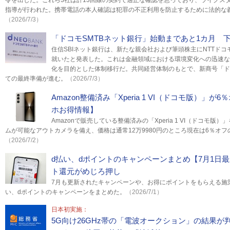
令を出した。これら3社は計13回線の契約で適正な確認を怠っており、ライクスタ
指導が行われた。携帯電話の本人確認は犯罪の不正利用を防止するために法的な
（2026/7/3）
「ドコモSMTBネット銀行」始動まであと1カ月 
住信SBIネット銀行は、新たな親会社および筆頭株主にNTTド
就いたと発表した。これは金融領域における環境変化への迅速な
化を目的とした体制移行だ。共同経営体制のもとで、新商号「ド
ての最終準備が進む。
（2026/7/3）
Amazon整備済み「Xperia 1 VI（ドコモ版）」が
ホお得情報】
Amazonで販売している整備済みの「Xperia 1 VI（ドコモ
ムが可能なアウトカメラを備え、価格は通常12万9980円のところ現在は6％オフの
（2026/7/2）
d払い、dポイントのキャンペーンまとめ【7月1日
ト還元がめじろ押し
7月も更新されたキャンペーンや、お得にポイントをもらえる施策
い、dポイントのキャンペーンをまとめた。
（2026/7/1）
日本初実施：
5G向け26GHz帯の「電波オークション」の結果