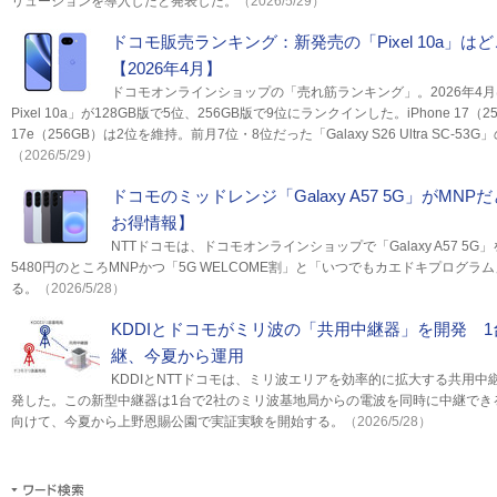
リューションを導入したと発表した。
（2026/5/29）
ドコモ販売ランキング：新発売の「Pixel 10a」
【2026年4月】
ドコモオンラインショップの「売れ筋ランキング」。2026年4月は、
Pixel 10a」が128GB版で5位、256GB版で9位にランクインした。iPhone 17（2
17e（256GB）は2位を維持。前月7位・8位だった「Galaxy S26 Ultra SC-
（2026/5/29）
ドコモのミッドレンジ「Galaxy A57 5G」がMNP
お得情報】
NTTドコモは、ドコモオンラインショップで「Galaxy A57 5
5480円のところMNPかつ「5G WELCOME割」と「いつでもカエドキプログラ
る。
（2026/5/28）
KDDIとドコモがミリ波の「共用中継器」を開発 
継、今夏から運用
KDDIとNTTドコモは、ミリ波エリアを効率的に拡大する共用
発した。この新型中継器は1台で2社のミリ波基地局からの電波を同時に中継でき
向けて、今夏から上野恩賜公園で実証実験を開始する。
（2026/5/28）