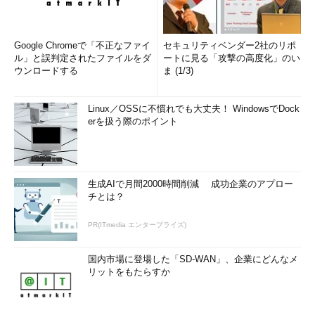
Google Chromeで「不正なファイ
セキュリティベンダー2社のリポ
ル」と誤判定されたファイルをダ
ートに見る「攻撃の高度化」のい
ウンロードする
ま (1/3)
Linux／OSSに不慣れでも大丈夫！ WindowsでDock
erを扱う際のポイント
生成AIで月間2000時間削減 成功企業のアプロー
チとは？
PR(ITmedia エンタープライズ)
国内市場に登場した「SD-WAN」、企業にどんなメ
リットをもたらすか