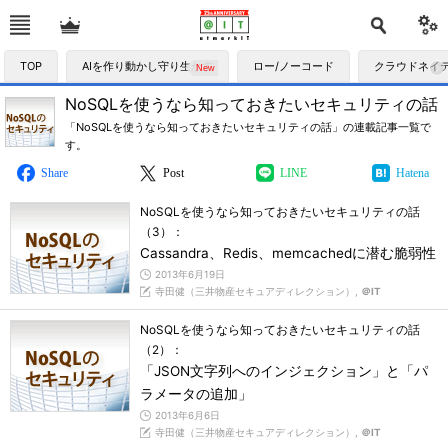
TOP
AIを作り動かし守り生かす
ロー/ノーコード
クラウドネイ
NoSQLを使うなら知っておきたいセキュリティの話
「NoSQLを使うなら知っておきたいセキュリティの話」の連載記事一覧で
す。
Share
Post
LINE
Hatena
NoSQLを使うなら知っておきたいセキュリティの話
（3）：
Cassandra、Redis、memcachedに潜む脆弱性
2013年6月19日
寺田健（三井物産セキュアディレクション）,
＠IT
NoSQLを使うなら知っておきたいセキュリティの話
（2）：
「JSON文字列へのインジェクション」と「パ
ラメータの追加」
2013年6月6日
寺田健（三井物産セキュアディレクション）,
＠IT