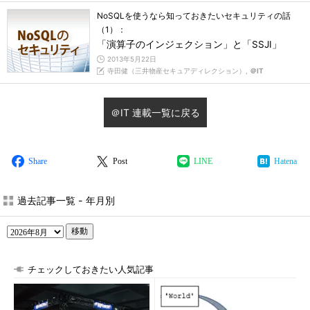
NoSQLを使うなら知っておきたいセキュリティの話
（1）：
「演算子のインジェクション」と「SSJI」
2013年5月22日
寺田健（三井物産セキュアディレクション）,
＠IT
＠IT 連載一覧に戻る
Share
Post
LINE
Hatena
過去記事一覧 - 年月別
移動
チェックしておきたい人気記事