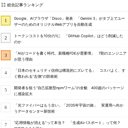
総合記事ランキング
Google、AIブラウザ「Disco」発表 「Gemini 3」がタブ上でユー
ザーのためのオリジナルWebアプリを自動生成
トークンコストを10分の1に 「GitHub Copilot」はどう削減した
のか
「AIがコードを書く時代、新職種FDEが需要増」 7割のエンジニア
が思う理由
「日本のセキュリティ信仰は構造的にズレてる」 コスパよく、す
ぐ救われる“左側”の防衛術
開発者を狙う“自己拡散型npmワーム”の全貌 400超のパッケージ
に感染拡大
「光ファイバーはもう古い」「2035年宇宙の旅」 実運用へ向か
うデータセンター新技術
“応用情報が消える”って本当？ 「生成AIパスポート」って何？