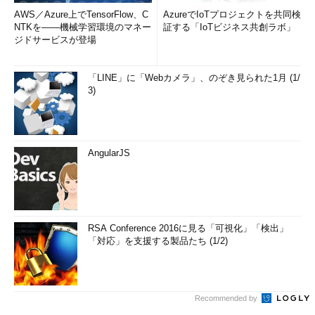
AWS／Azure上でTensorFlow、C
AzureでIoTプロジェクトを共同検
NTKを――機械学習環境のマネー
証する「IoTビジネス共創ラボ」
ジドサービスが登場
「LINE」に「Webカメラ」、のぞき見られた1月 (1/
3)
AngularJS
RSA Conference 2016に見る「可視化」「検出」
「対応」を支援する製品たち (1/2)
Recommended by