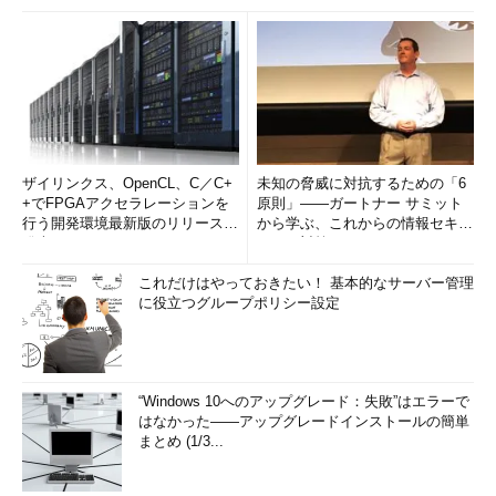
ザイリンクス、OpenCL、C／C+
未知の脅威に対抗するための「6
+でFPGAアクセラレーションを
原則」――ガートナー サミット
行う開発環境最新版のリリースを
から学ぶ、これからの情報セキュ
発表
リティ対策
これだけはやっておきたい！ 基本的なサーバー管理
に役立つグループポリシー設定
“Windows 10へのアップグレード：失敗”はエラーで
はなかった――アップグレードインストールの簡単
まとめ (1/3...