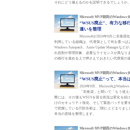
それにどう備えるのかを説明できるでしょうか
Microsoft MVP胡田のWind
“WSUS廃止”、有力な移行先は？
違いを整理
Microsoftが2024年9月に非推奨化
利用している組織は、代替策として何を選べばよいのでしょ
Windows Autopatch、Azure Updat
れ役割や管理対象、必要なライセンスが異なりま
の移行を進める上で押さえておきたい代替策の
Microsoft MVP胡田のWind
“WSUS廃止”って、本
2024年9月、MicrosoftはWind
「非推奨」と聞いて「もう使え
際には、その後もWSUSを巡る状況は変化を続けていま
けのセキュリティ強化、そして緊急パッチを要す
で把握しているIT担当者は、3割にとどまりまし
本当の意味を整理します。
Microsoft MVP胡田のWind