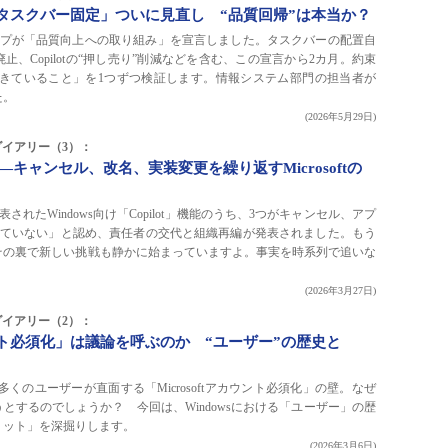
仕様「タスクバー固定」ついに見直し “品質回帰”は本当か？
門のトップが「品質向上への取り組み」を宣言しました。タスクバーの配置自
“強制”廃止、Copilotの“押し売り”削減などを含む、この宣言から2カ月。約束
きていること」を1つずつ検証します。情報システム部門の担当者が
た。
(2026年5月29日)
owsダイアリー（3）：
大迷走――キャンセル、改名、実装変更を繰り返すMicrosoftの
ld」で発表されたWindows向け「Copilot」機能のうち、3つがキャンセル、アプ
していない」と認め、責任者の交代と組織再編が発表されました。もう
いえいえ、その裏で新しい挑戦も静かに始まっていますよ。事実を時系列で追いな
(2026年3月27日)
owsダイアリー（2）：
カウント必須化」は議論を呼ぶのか “ユーザー”の歴史と
時、多くのユーザーが直面する「Microsoftアカウント必須化」の壁。なぜ
ようとするのでしょうか？ 今回は、Windowsにおける「ユーザー」の歴
リット」を深掘りします。
(2026年3月6日)