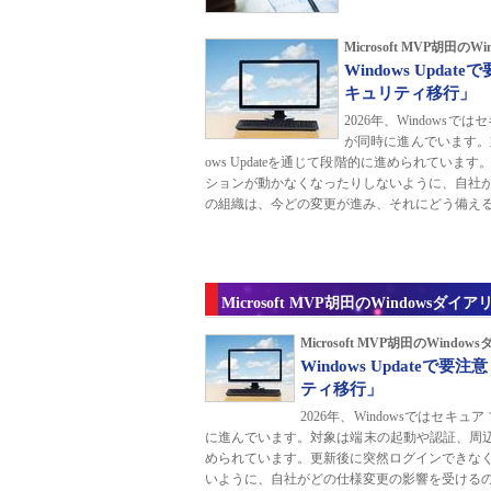
Microsoft MVP胡田の
Windows Upd
キュリティ移行」
2026年、Window
が同時に進んでいます。
ows Updateを通じて段階的に進められて
ションが動かなくなったりしないように、自社
の組織は、今どの変更が進み、それにどう備え
Microsoft MVP胡田のWindowsダイア
Microsoft MVP胡田のWind
Windows Update
ティ移行」
2026年、Windowsではセ
に進んでいます。対象は端末の起動や認証、周辺機器
められています。更新後に突然ログインできな
いように、自社がどの仕様変更の影響を受ける