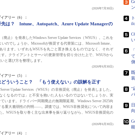
G
。
ン
(2026年7月30日)
owsダイアリー（6）：
ト
 Intune、Autopatch、Azure Update Managerの
i
C
（廃止）を発表したWindows Server Update Services（WSUS）。これを
い
うか。Microsoftが推奨する代替策には、Microsoft Intune、
e Managerなどがあります。いずれもWSUSを丸ごと置き換えるものではなく、それぞ
す。クライアントとサーバの更新管理を切り分けた上で、WSUSから
違いと選び方を整理します。
側
(2026年6月30日)
既
owsダイアリー（5）：
当はどういうこと？ 「もう使えない」の誤解を正す
“
ows Server Update Services（WSUS）の非推奨化（廃止）を発表しました。
なくなるのでは」と不安を抱いた人もいるのではないでしょうか。実
す。ドライバー同期廃止の無期限延期、Windows Server 2025向
日
る重大脆弱性の判明――。調査では、WSUS非推奨化について内容ま
向
た。WSUSを取り巻く主な出来事を振り返りながら、WSUS非推奨化の
G
(2026年6月30日)
owsダイアリー（4）：