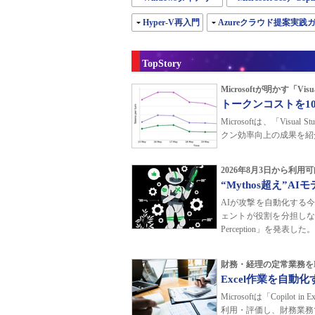
Hyper-V再入門
Azureクラウド提案実践
TopStory
Microsoftが明かす「Vi
トークンコストを10分
Microsoftは、「Visua
クン効率向上の成果を紹
2026年8月3日から利用
“Mythos超え”A
AIが攻撃を自動化する今
ェントが役割を分担しなが
Perception」を発表
財務・経理の定常業務をM
Excel作業を自動化す
Microsoftは「Copil
利用・評価し、財務業務