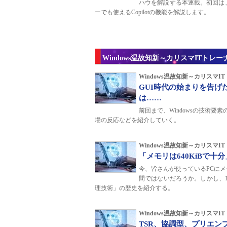
ハウを解説する本連載。初回は、Micro
ーでも使えるCopilotの機能を解説します。
Windows温故知新～カリスマITトレ
Windows温故知新～カリスマ
GUI時代の始まりを告げた
は……
前回まで、Windowsの技術
場の反応などを紹介していく。
Windows温故知新～カリスマ
「メモリは640KiBで
今、皆さんが使っているPCにメ
間ではないだろうか。しかし、1
理技術」の歴史を紹介する。
Windows温故知新～カリスマ
TSR、協調型、プリエ