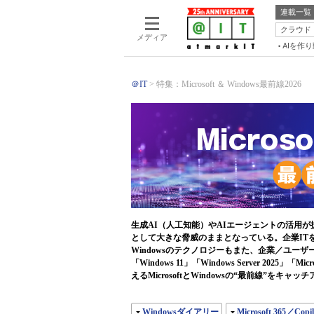
連載一覧
クラウド
メディア
AIを作
＠IT
特集：Microsoft ＆ Windows最前線2026
生成AI（人工知能）やAIエージェントの活用
として大きな脅威のままとなっている。企業ITを取
Windowsのテクノロジーもまた、企業／ユ
「Windows 11」「Windows Server 2025」「
えるMicrosoftとWindowsの“最前線”をキャ
Windowsダイアリー
Microsoft 365／Cop