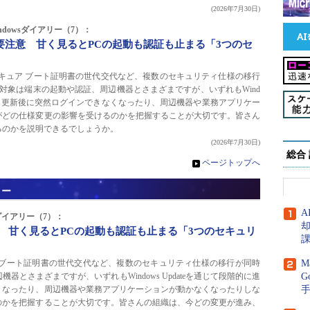
(2026年7月30日)
Windowsダイアリー（7）：
ateで要注意 甘く見るとPCの起動も認証も止まる「3つのセ
sではセキュア ブート証明書の世代交代など、複数のセキュリティ仕様の移行
対象は端末の起動や認証、周辺機器とさまざまですが、いずれもWind
います。更新後に突然ログインできなくなったり、周辺機器や業務アプリケー
がどの仕様変更の影響を受けるのかを把握することが大切です。皆さん
るのかを説明できるでしょうか。
(2026年7月30日)
総合
»
ページトップへ
リー
A
owsダイアリー（7）：
で要注意 甘く見るとPCの起動も認証も止まる「3つのセキュリ
キュア ブート証明書の世代交代など、複数のセキュリティ仕様の移行が同時
M
とさまざまですが、いずれもWindows Updateを通じて段階的に進
G
くなったり、周辺機器や業務アプリケーションが動かなくなったりしな
のかを把握することが大切です。皆さんの組織は、今どの変更が進み、