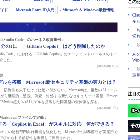
ガイド
Microsoft Entra ID入門
Microsoft ＆ Windows最新情報
sual Studio Code」のハーネス改善事例：
の1に 「GitHub Copilot」はどう削減したのか
l Studio Code」における「GitHub Copilot」のエージェントハーネスのトー
介した。
(2026年8月6日)
可能：
Iモデルを搭載 Microsoft新セキュリティ基盤の実力とは？
、防御側も人手だけでは追い付かない。Microsoftは、複数のAIエージ
注目
ら継続的に監視、調査、対処する新たなセキュリティ基盤「Project
した。“Mythos超え”のAIモデルを搭載した同基盤の全体像を探る。
(2026年8月3日)
arkdownファイルで定義：
る「Copilot in Excel」がスキルに対応 何ができる？
ot in Excel」の財務部門向け機能を強化した。Microsoftの財務部門が実運用で
で求められる信頼性を重視して開発された。