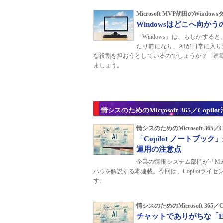
Microsoft MVP胡田のWind
Windowsはどこへ向
「Windows」は、もしかす
たり前になり、AIが日常に入り
な役割を担おうとしているのでしょうか？ 連載
ましょう。
情シスのためのMicrosoft 365／Copi
情シスのためのMicrosoft 365
「Copilot ノートブ
運用の注意点
企業の情報システム部門が「Microso
ハウを解説する本連載。今回は、Copilotライセ
す。
情シスのためのMicrosoft 365
チャットでありがちな「En