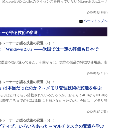
soft 365 Copilotのライセンスを持っていないMicrosoft 365ユーザ
(2026年2月18日)
»
ページトップへ
ーナーが語る技術の変遷
ITトレーナーが語る技術の変遷（7）：
「Windows 2.0」――米国では一定の評価も日本で
要素の歴史を振り返ってみた。今回からは、実際の製品の特徴や使用感、市
(2026年3月31日)
ITトレーナーが語る技術の変遷（6）：
十分」は本当だったのか？～メモリ管理技術の変遷を学ぶ
モリはどれくらい搭載されているだろうか。おそらく4GBから16GBの
990年ごろまでのPCは1MBにも満たなかったのだ。今回は「メモリ管
(2026年2月27日)
ITトレーナーが語る技術の変遷（5）：
ンプティブ、いろいろあった～マルチタスクの変遷を学ぶ