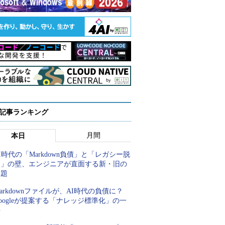
 記事ランキング
月間
本日
I時代の「Markdown負債」と「レガシー脱
却」の壁、エンジニアが直面する新・旧の
課題
arkdownファイルが、AI時代の負債に？
oogleが提案する「ナレッジ標準化」の一
手