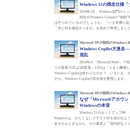
Windows 11の残念
2026年3月、Windows部
由化やWindows Updateの
は守られているのでしょうか。「いま実際に起
「次に何を確認すべきか」を含めて整理しまし
Microsoft MVP胡田のWind
Windows Copilot
混乱
2024年の「Microsoft Bui
リの実装方式は5回変更。CEOは「うまく機能
Windows Copilotは終わりなのか？ 
がら、Windows Copilotの現在地を整理します。
Microsoft MVP胡田のWind
なぜ「Microsoftア
Windowsの本音
Windows 11のセットアップ
Windowsは、かたくなにクラウドIDを使わせ
史をひもときながら、その真意と「現代的なメ