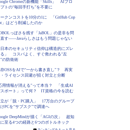
oogle Chromeの新機能「Skills」 AIプロ
プトの“毎回手打ち”を不要に
ークンコストを10分の1に 「GitHub Cop
lot」はどう削減したのか
OBOLっぽさを残す「JaBOL」の是非を問
直す――Javaらしさはもう問題じゃない
「日本のセキュリティ信仰は構造的にズレ
てる」 コスパよく、すぐ救われる“左
”の防衛術
存OSSをAIで“一から書き直し”？ 再実
装・ライセンス回避が招く対立と分断
応用情報が消える”って本当？ 「生成AI
パスポート」って何？ IT資格の今を読む
立が「脱・PC購入」 17万台のグループ
けPCを“サブスク”で調達へ
oogle DeepMindが描く「AGIの次」 超知
能に至る4つの経路と6つのボトルネック
»
ランキングをもっと見る