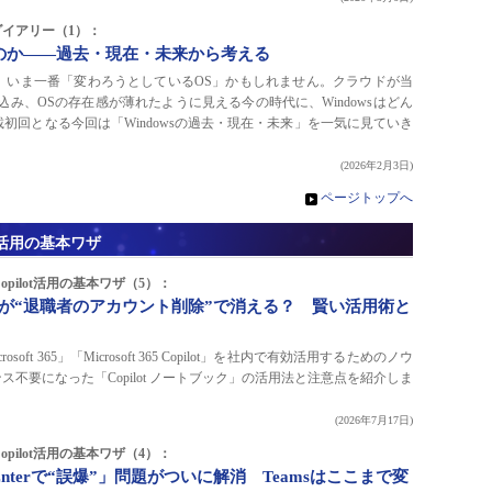
owsダイアリー（1）：
かうのか――過去・現在・未来から考える
ると、いま一番「変わろうとしているOS」かもしれません。クラウドが当
込み、OSの存在感が薄れたように見える今の時代に、Windowsはどん
初回となる今回は「Windowsの過去・現在・未来」を一気に見ていき
(2026年2月3日)
»
ページトップへ
lot活用の基本ワザ
／Copilot活用の基本ワザ（5）：
ック」が“退職者のアカウント削除”で消える？ 賢い活用術と
ft 365」「Microsoft 365 Copilot」を社内で有効活用するためのノウ
ンス不要になった「Copilot ノートブック」の活用法と注意点を紹介しま
(2026年7月17日)
／Copilot活用の基本ワザ（4）：
terで“誤爆”」問題がついに解消 Teamsはここまで変