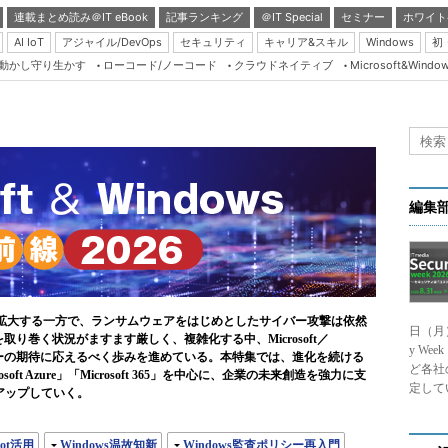
連載まとめ読み＠IT eBook
記事ランキング
＠IT Special
セミナー
ホワイト
AI IoT
アジャイル/DevOps
セキュリティ
キャリア&スキル
Windows
初
り動かし守り生かす
ローコード/ノーコード
クラウドネイティブ
Microsoft&Windo
Server & Storage
HTML5 + UX
Smart & Social
Coding Edge
Java Agile
編集
Database Expert
Linux ＆ OSS
Master of IP Networ
が拡大する一方で、ランサムウェアをはじめとしたサイバー攻撃は依然
日（月
Security & Trust
り巻く状況がますます厳しく、複雑化する中、Microsoft／
y We
ーザーの期待に応えるべく歩みを進めている。本特集では、進化を続ける
Test & Tools
ど各社
Microsoft Azure」「Microsoft 365」を中心に、企業の未来創造を強力に支
定して
ッチアップしていく。
Insider.NET
ブログ
ilot活用
Windows温故知新
Windows監査ポリシー再入門