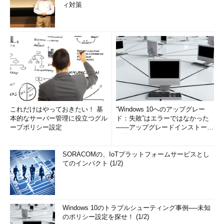
ィ対策
これだけはやっておきたい！ 基
“Windows 10へのアップグレー
本的なサーバー管理に役立つグル
ド：失敗”はエラーではなかった
ープポリシー設定
――アップグレードインストール
の簡単まとめ (1/3...
SORACOMの、IoTプラットフォームサービスとし
てのインパクト (1/2)
Windows 10のトラブルシューティング事例──未知
のポリシー設定を探せ！ (1/2)