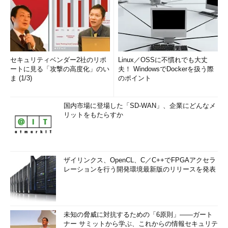
セキュリティベンダー2社のリポ
Linux／OSSに不慣れでも大丈
ートに見る「攻撃の高度化」のい
夫！ WindowsでDockerを扱う際
ま (1/3)
のポイント
国内市場に登場した「SD-WAN」、企業にどんなメ
リットをもたらすか
ザイリンクス、OpenCL、C／C++でFPGAアクセラ
レーションを行う開発環境最新版のリリースを発表
未知の脅威に対抗するための「6原則」――ガート
ナー サミットから学ぶ、これからの情報セキュリテ