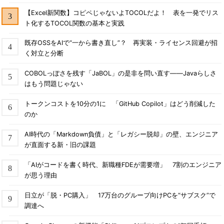
【Excel新関数】コピペじゃないよTOCOLだよ！ 表を一発でリス
ト化するTOCOL関数の基本と実践
既存OSSをAIで“一から書き直し”？ 再実装・ライセンス回避が招
く対立と分断
COBOLっぽさを残す「JaBOL」の是非を問い直す――Javaらしさ
はもう問題じゃない
トークンコストを10分の1に 「GitHub Copilot」はどう削減した
のか
AI時代の「Markdown負債」と「レガシー脱却」の壁、エンジニア
が直面する新・旧の課題
「AIがコードを書く時代、新職種FDEが需要増」 7割のエンジニア
が思う理由
日立が「脱・PC購入」 17万台のグループ向けPCを“サブスク”で
調達へ