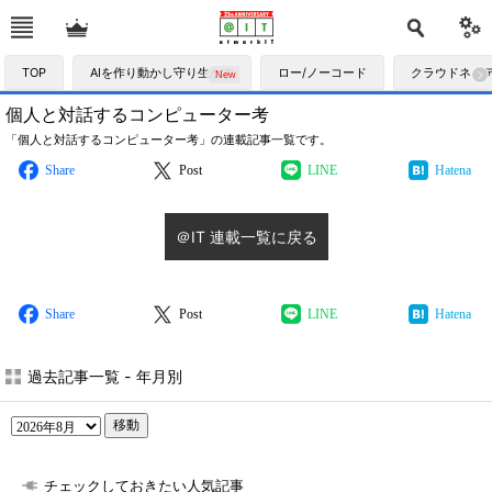
TOP
AIを作り動かし守り生かす
ロー/ノーコード
クラウドネイ
個人と対話するコンピューター考
「個人と対話するコンピューター考」の連載記事一覧です。
Share
Post
LINE
Hatena
＠IT 連載一覧に戻る
Share
Post
LINE
Hatena
過去記事一覧 - 年月別
移動
チェックしておきたい人気記事