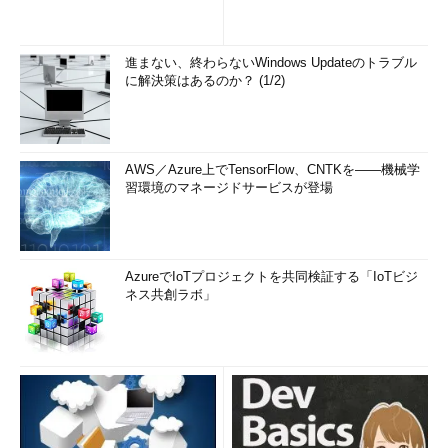
進まない、終わらないWindows Updateのトラブル
に解決策はあるのか？ (1/2)
AWS／Azure上でTensorFlow、CNTKを――機械学
習環境のマネージドサービスが登場
AzureでIoTプロジェクトを共同検証する「IoTビジ
ネス共創ラボ」