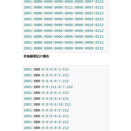
2001
:
0DB8
:
0000
:
0000
:
0000
:
0000
:
0007
:
0212
2001
:
0DB8
:
0000
:
0000
:
0111
:
0000
:
0007
:
0212
2001
:
0DB8
:
0000
:
0000
:
0000
:
0000
:
0003
:
0212
2001
:
0DB8
:
0000
:
0000
:
0000
:
0000
:
0004
:
0212
2001
:
0DB8
:
0000
:
0000
:
0000
:
0000
:
0010
:
0212
2001
:
0DB8
:
0000
:
0000
:
0000
:
0000
:
0005
:
0212
2001
:
0DB8
:
0000
:
0000
:
0000
:
0000
:
0006
:
0212
2001
:
0DB8
:
0000
:
0000
:
0000
:
0000
:
0008
:
0212
2001
:
0DB8
:
0000
:
0000
:
0000
:
0000
:
0009
:
0212
非短縮表記の場合
2001
:
DB8
:
0
:
0
:
0
:
0
:
1
:
212
2001
:
DB8
:
0
:
0
:
0
:
0
:
2
:
212
2001
:
DB8
:
0
:
0
:
0
:
0
:
7
:
212
2001
:
DB8
:
0
:
0
:
111
:
0
:
7
:
212
2001
:
DB8
:
0
:
0
:
0
:
0
:
3
:
212
2001
:
DB8
:
0
:
0
:
0
:
0
:
4
:
212
2001
:
DB8
:
0
:
0
:
0
:
0
:
10
:
212
2001
:
DB8
:
0
:
0
:
0
:
0
:
5
:
212
2001
:
DB8
:
0
:
0
:
0
:
0
:
6
:
212
2001
:
DB8
:
0
:
0
:
0
:
0
:
8
:
212
2001
:
DB8
:
0
:
0
:
0
:
0
:
9
:
212