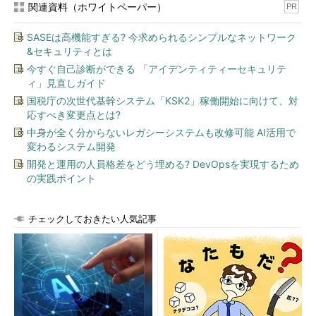
関連資料（ホワイトペーパー）
PR
SASEは高機能すぎる? 今求められるシンプルなネットワーク
&セキュリティとは
今すぐ自己診断ができる 「アイデンティティーセキュリテ
ィ」見直しガイド
国税庁の次世代基幹システム「KSK2」稼働開始に向けて、対
応すべき変更点とは?
中身が全く分からないレガシーシステムも改修可能 AI活用で
変わるシステム開発
開発と運用の人員格差をどう埋める? DevOpsを実現するため
の実践ポイント
チェックしておきたい人気記事