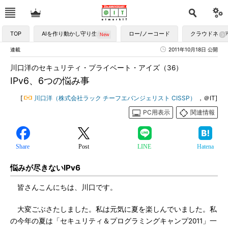
TOP
AIを作り動かし守り生かす
ロー/ノーコード
クラウドネイ
連載
2011年10月18日 公開
川口洋のセキュリティ・プライベート・アイズ（36）
IPv6、6つの悩み事
[
川口洋（株式会社ラック チーフエバンジェリスト CISSP）
，＠IT]
PC用表示
関連情報
Share
Post
LINE
Hatena
悩みが尽きないIPv6
皆さんこんにちは、川口です。
大変ごぶさたしました。私は元気に夏を楽しんでいました。私
の今年の夏は「セキュリティ＆プログラミングキャンプ2011」一