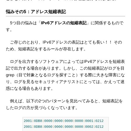
悩みその5：アドレス短縮表記
5つ目の悩みは「
IPv6アドレスの短縮表記
」に関係するもので
す。
ご存じのとおり、IPv6アドレスの表記はとても長い！！ その
ため、短縮表記をするルールが存在します。
ログを出力するソフトウェアによってはIPv6アドレスを短縮表
記で出力する場合があります。しかし、この短縮表記がログを目
grep（目で対象となるログを探すこと）する際に大きな障害にな
り、ログを見るセキュリティアナリストにとっては、かえって迷
惑になる場合もあります。
例えば、以下の2つのパターンを見比べてみると、短縮表記を
したログの方が見づらくなっています。
2001
:
0DB8
:
0000
:
0000
:
0000
:
0000
:
0001
:
0212
2001
:
0DB8
:
0000
:
0000
:
0000
:
0000
:
0002
:
0212