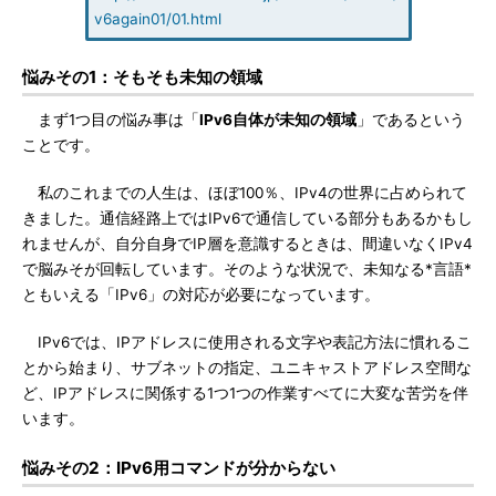
v6again01/01.html
悩みその1：そもそも未知の領域
まず1つ目の悩み事は「
IPv6自体が未知の領域
」であるという
ことです。
私のこれまでの人生は、ほぼ100％、IPv4の世界に占められて
きました。通信経路上ではIPv6で通信している部分もあるかもし
れませんが、自分自身でIP層を意識するときは、間違いなくIPv4
で脳みそが回転しています。そのような状況で、未知なる*言語*
ともいえる「IPv6」の対応が必要になっています。
IPv6では、IPアドレスに使用される文字や表記方法に慣れるこ
とから始まり、サブネットの指定、ユニキャストアドレス空間な
ど、IPアドレスに関係する1つ1つの作業すべてに大変な苦労を伴
います。
悩みその2：IPv6用コマンドが分からない