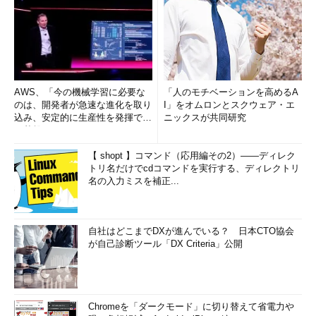
AWS、「今の機械学習に必要な
「人のモチベーションを高めるA
のは、開発者が急速な進化を取り
I」をオムロンとスクウェア・エ
込み、安定的に生産性を発揮でき
ニックスが共同研究
る基盤」 (1/2)
【 shopt 】コマンド（応用編その2）――ディレク
トリ名だけでcdコマンドを実行する、ディレクトリ
名の入力ミスを補正...
自社はどこまでDXが進んでいる？ 日本CTO協会
が自己診断ツール「DX Criteria」公開
Chromeを「ダークモード」に切り替えて省電力や