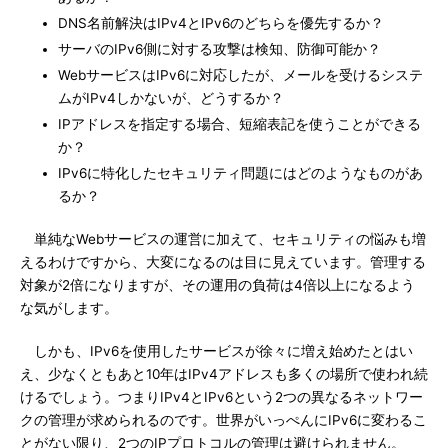
DNS名前解決はIPv4とIPv6のどちらを優先するか？
サーバのIPv6側に対する攻撃は検知、防御可能か？
WebサービスはIPv6に対応したが、メールを受けるシステ
ムがIPv4しかないが、どうするか？
IPアドレスを指定する場合、短縮表記を使うことができる
か？
IPv6に特化したセキュリティ問題にはどのようなものがあ
るか？
単純なWebサービスの運営に加えて、セキュリティの悩みも増
えるわけですから、大変になるのは目に見えています。管理する
対象が2倍になりますが、その運用の負荷は4倍以上になるよう
な気がします。
しかも、IPv6を使用したサービスが徐々に増え始めたとはい
え、少なくともあと10年はIPv4アドレスも多くの場所で使われ続
けるでしょう。つまりIPv4とIPv6という2つの異なるネットワー
クの管理が求められるのです。世界がいっぺんにIPv6に変わるこ
とがない限り、2つのIPプロトコルの管理は避けられません。