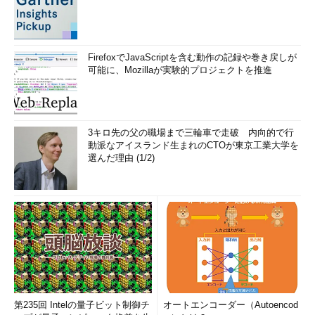
FirefoxでJavaScriptを含む動作の記録や巻き戻しが
可能に、Mozillaが実験的プロジェクトを推進
3キロ先の父の職場まで三輪車で走破 内向的で行
動派なアイスランド生まれのCTOが東京工業大学を
選んだ理由 (1/2)
第235回 Intelの量子ビット制御チ
オートエンコーダー（Autoencod