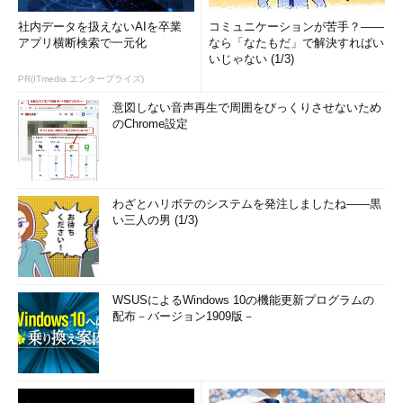
社内データを扱えないAIを卒業
コミュニケーションが苦手？――
アプリ横断検索で一元化
なら「なたもだ」で解決すればい
いじゃない (1/3)
PR(ITmedia エンタープライズ)
意図しない音声再生で周囲をびっくりさせないため
のChrome設定
わざとハリボテのシステムを発注しましたね――黒
い三人の男 (1/3)
WSUSによるWindows 10の機能更新プログラムの
配布－バージョン1909版－