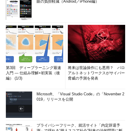
眼の負担軽減（Android／iPhone編）
第3回 ディープラーニング最速
将来は世論操作にも悪用？ パロ
入門 ― 仕組み理解×初実装（後
アルトネットワークスがサイバー
編） (1/3)
脅威の予測を発表
Microsoft、「Visual Studio Code」の「November 2
019」リリースを公開
プライバシーフリーク、就活サイト「内定辞退予
測」で揺れる“個人スコア社会”到来の法的問題に斬