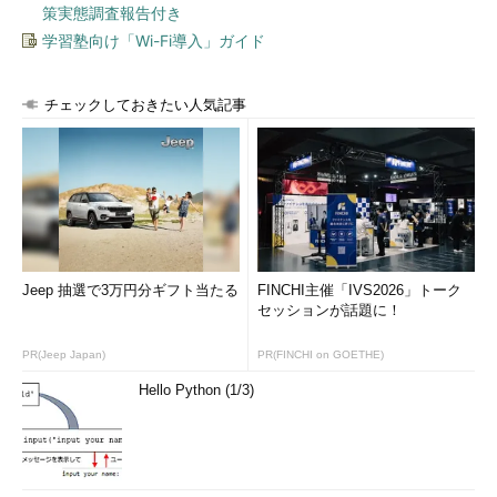
特定のIPアドレスからのユーザーを、攻撃用ページにリダ
策実態調査報告付き
イレクトする（今回のEmEditorのようなケース）
学習塾向け「Wi-Fi導入」ガイド
検索エンジンなど、特定のRefererを含むアクセスを、攻撃
用ページにリダイレクトする（一見さんのユーザーを狙う
チェックしておきたい人気記事
ケース）
特定のUser-Agentを含むアクセスを、攻撃用ページにリダ
イレクトする（特定のブラウザーの脆弱性を狙うケース）
内部ネットワークからのアクセスの場合のみ、正常なコン
テンツを返す（社内のユーザーからの発見を遅らせるケー
ス）
Jeep 抽選で3万円分ギフト当たる
FINCHI主催「IVS2026」トーク
「.htaccess」は不可視ファイルであることから、改ざんチェ
セッションが話題に！
ックの対象外であるという事例が多くあります。Webサーバーが
改ざんされた後の調査で見逃されてしまい、しばらくして攻撃が
PR(Jeep Japan)
PR(FINCHI on GOETHE)
再発して、再度調査して発覚するということも少なくありませ
Hello Python (1/3)
ん。読者の皆様の周りでWebサーバーの改ざん被害に遭う人を見
かけたら、「.htaccess」ファイルの確認だけはしておいてくだ
さい。