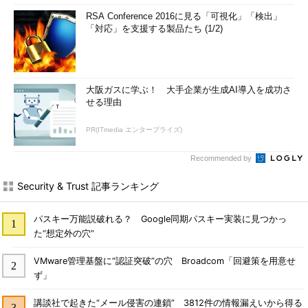
RSA Conference 2016に見る「可視化」「検出」
「対応」を支援する製品たち (1/2)
大阪ガスに学ぶ！ 大手企業が生成AI導入を成功さ
せる理由
PR(ITmedia エンタープライズ)
Recommended by
Security & Trust 記事ランキング
パスキー万能説破れる？ Google同期パスキー実装に見つかっ
た“想定外の穴”
VMware管理基盤に“認証突破”の穴 Broadcom「回避策を用意せ
ず」
講談社で起きた“メール侵害の連鎖” 3812件の情報漏えいから得る