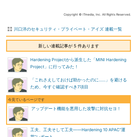
正規のアップデートファイルを装い、アップデートサーバーか
Copyright © ITmedia, Inc. All Rights Reserved.
らウイルスが配布されるような攻撃は本当に頭が痛い問題です。
今回の事件でも、アップデートサーバーが改ざんされた提供元の
川口洋のセキュリティ・プライベート・アイズ 連載一覧
責任はありますが、いまさら悪い点をあげつらっても仕方ないの
で、対応の良かった点を三点、書いておきたいと思います。
新しい連載記事が 5 件あります
まずは、攻撃対象となっている組織へのケアを意識している点
です。今回の攻撃は「.htaccess」ファイルが置かれて、特定の
Hardening Projectから派生した「MINI Hardening
IPアドレスからのアクセスにウイルスを感染させようとしていた
Project」に行ってみた！
可能性があります。その「特定のIPアドレス」のユーザーが、自
分のことであると分かるように告知をしている点は評価できま
「これさえしておけば助かったのに……」を避ける
す。攻撃対象となった組織が、それ以外の人にも分かってしまう
ため、今すぐ確認すべき7項目
という点は課題として残りますが、セキュリティ専門家でもない
限り、インシデント対応の最中にそこまでは気が回らないと思う
ので、仕方がないことだと思っています。
アップデート機能を悪用した攻撃に対抗セヨ！
二点目は、攻撃の詳細や対応の状況がブログで報告されている
点です。攻撃を受けた原因を突き止めるまでには至っていないよ
工夫、工夫そして工夫――Hardening 10 APAC“運
うですが、ソフトの利用ユーザーのことを意識して情報提供をし
営”レポート