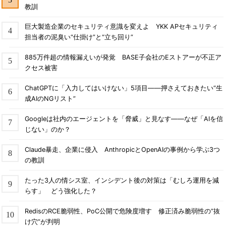
教訓
巨大製造企業のセキュリティ意識を変えよ YKK APセキュリティ
担当者の泥臭い“仕掛け”と“立ち回り”
885万件超の情報漏えいが発覚 BASE子会社のEストアーが不正ア
クセス被害
ChatGPTに「入力してはいけない」5項目――押さえておきたい“生
成AIのNGリスト”
Googleは社内のエージェントを「脅威」と見なす――なぜ「AIを信
じない」のか？
Claude暴走、企業に侵入 AnthropicとOpenAIの事例から学ぶ3つ
の教訓
たった3人の情シス室、インシデント後の対策は「むしろ運用を減
らす」 どう強化した？
RedisのRCE脆弱性、PoC公開で危険度増す 修正済み脆弱性の“抜
け穴”が判明