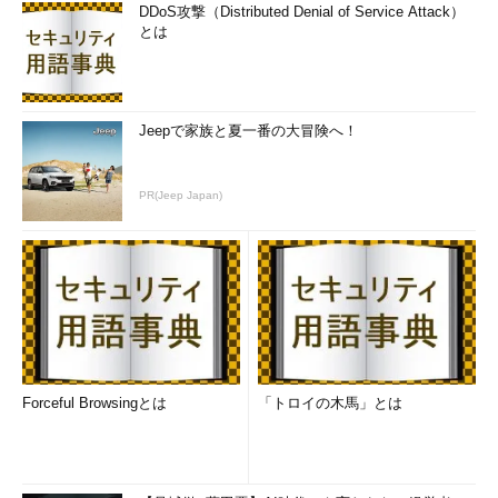
先日ラック社内でも行われた研修（ラック サバイバル チャレ
DDoS攻撃（Distributed Denial of Service Attack）
ンジ）でも、Webサーバーに「.htaccess」を悪用したWeb改ざ
とは
んを行ったところ、参加者の多くが対応に苦慮していました。弊
社の社員にはお客さまを助けるための経験値を積ませるために、
研修で痛い目に遭っていただきました（笑）。
Jeepで家族と夏一番の大冒険へ！
実は、他のソフトウェアでも
今回はEmEditorというテキストエディターが対象になりました
PR(Jeep Japan)
が、他のソフトでも公式サイトが不正アクセス被害を受け、ウイ
ルス付きのソフトウェアが配布されるという事件が起きていま
す。
関連記事
Operaに不正アクセス、コードサイニング証明書悪用でマルウ
ェア配布の恐れ（＠IT）
Forceful Browsingとは
「トロイの木馬」とは
http://www.atmarkit.co.jp/ait/articles/1306/27/news163.html
詳報：正規のアップデートを装いマルウェア配布する手口、ラ