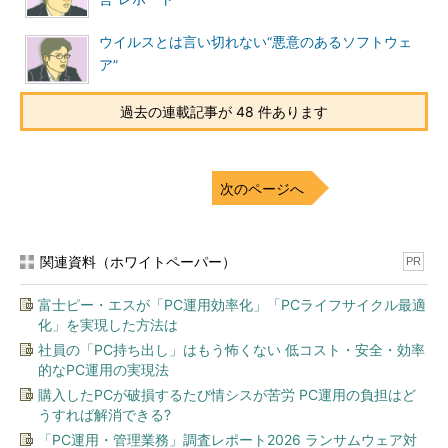
ている点は、他のWeb改ざん事件の当事者にも見習ってほしいと
ころです。
ウイルスとは言い切れない“悪意のあるソフトウェ
ア”
三点目は、JPCERTコーディネーションセンター
（JPCERT/CC）と連携して調査している点です。最初から
過去の連載記事が 48 件あります
JPCERT/CCに連絡していたかは分かりませんが、事件発生後い
ろいろと調査を一緒に行っている様子が分かります。一般のユー
ザーはセキュリティインシデントの対応に慣れているわけではな
次のページへ
いので、専門家の意見を聞くことは重要です。特に今回のよう
に、アップデートサーバーに接続する特定のユーザーを狙ってい
る場合は、JPCERT/CCがユーザーへの告知に関してアドバイス
をしてくれるでしょう。
関連資料（ホワイトペーパー）
PR
攻撃に使われる「.htaccess」ファイル
富士ピー・エスが「PC運用効率化」「PCライフサイクル最適
化」を実現した方法は
今回のEmEditorのサイトに対する攻撃で使用されている
社員の「PC持ち出し」はもう怖くない 低コスト・安全・効率
「.htaccess」ファイルは、Web改ざん事件でよく悪用されてい
的なPC運用の実現法
ます。このファイルに対しては、以下のような仕込みがされてい
購入したPCが破損するたび情シスが苦労 PC運用の負担はど
ることがあります。
うすれば解消できる?
「PC運用・管理業務」調査レポート2026 ランサムウェア対