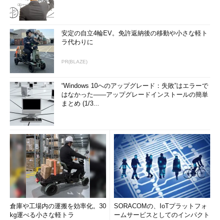
安定の自立4輪EV。免許返納後の移動や小さな軽ト
ラ代わりに
PR(BLAZE)
“Windows 10へのアップグレード：失敗”はエラーで
はなかった――アップグレードインストールの簡単
まとめ (1/3...
倉庫や工場内の運搬を効率化。30
SORACOMの、IoTプラットフォ
kg運べる小さな軽トラ
ームサービスとしてのインパクト