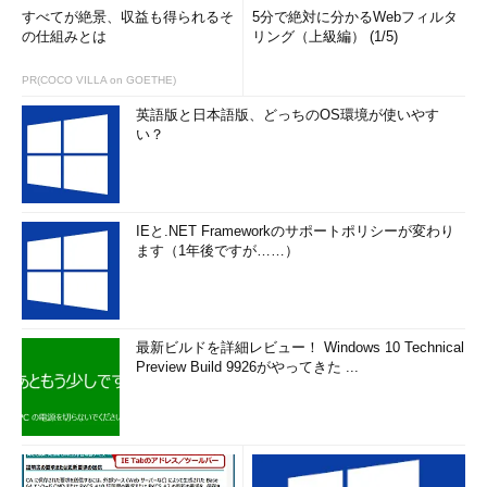
多くの事件では、デジタル署名がないファイルがダウンロード
すべてが絶景、収益も得られるそ
5分で絶対に分かるWebフィルタ
されるようになっていますので、実行前にデジタル署名の有無を
の仕組みとは
リング（上級編） (1/5)
確認することで防ぐことは可能でしょう。しかし、多くの場合、
アップデートが提示されたものをそのまま「はい」や「アップデ
PR(COCO VILLA on GOETHE)
ートを実施」と選択していることが多く、その判断を普通のユー
英語版と日本語版、どっちのOS環境が使いやす
ザーに求めるのは難しいかもしれません。
い？
普通は実行ファイルの実行時に、デジタル署名の有無をみるこ
とはできますが、デジタル署名を個別に確認したいユーザーには
「Windows Sysinternals」の「Sigcheck」がお勧めです。気が
IEと.NET Frameworkのサポートポリシーが変わり
付いたらSigcheckにVirusTotalを使用するオプションも追加され
ます（1年後ですが……）
ていました。意外と便利なツールなので、興味がある人は使って
みてください。
最新ビルドを詳細レビュー！ Windows 10 Technical
関連リンク
Preview Build 9926がやってきた ...
Sigcheck（マイクロソフト）
http://technet.microsoft.com/ja-
jp/sysinternals/bb897441.aspx