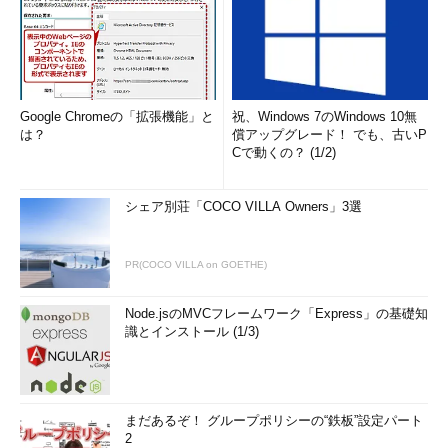
Google Chromeの「拡張機能」と
祝、Windows 7のWindows 10無
は？
償アップグレード！ でも、古いP
Cで動くの？ (1/2)
シェア別荘「COCO VILLA Owners」3選
PR(COCO VILLA on GOETHE)
Node.jsのMVCフレームワーク「Express」の基礎知
識とインストール (1/3)
まだあるぞ！ グループポリシーの“鉄板”設定パート
2