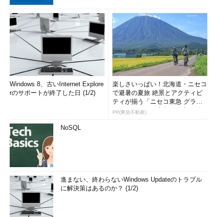
Windows 8、古いInternet Explore
楽しさいっぱい！北海道・ニセコ
rのサポートが終了した日 (1/2)
で避暑の夏旅 絶景とアクティビ
ティが揃う「ニセコ東急 グラ
ン・ヒラフ」～東急不動産
PR(東急不動産)
NoSQL
進まない、終わらないWindows Updateのトラブル
に解決策はあるのか？ (1/2)