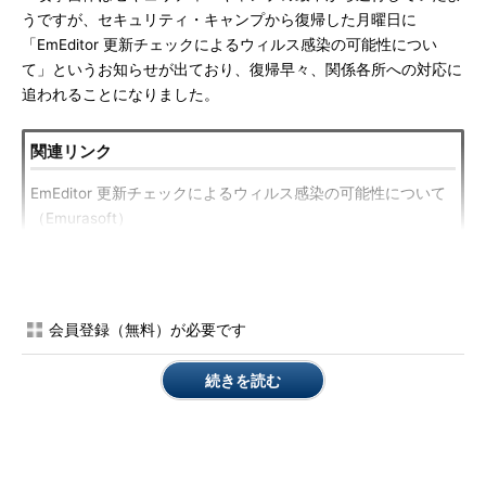
うですが、セキュリティ・キャンプから復帰した月曜日に
「EmEditor 更新チェックによるウィルス感染の可能性につい
て」というお知らせが出ており、復帰早々、関係各所への対応に
追われることになりました。
関連リンク
EmEditor 更新チェックによるウィルス感染の可能性について
（Emurasoft）
https://jp.emeditor.com/general/更新チェックによるウィルス
感染の可能性/
会員登録（無料）が必要です
今回は、特定のIPアドレスからアクセスを行った場合に、ウイ
ルスに感染する危険性があったようです。EmEditorのサイトで対
続きを読む
象となっていたIPアドレスが公開されていますので、自分のネッ
トワークが含まれていないか確認してみてください。特に大きな
組織においては、フリー版のEmEditorを使用している人が1人や2
人はいると思います。その前提での確認をお願いします。