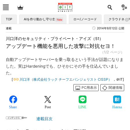
TOP
AIを作り動かし守り生かす
ロー/ノーコード
クラウドネイ
連載
2014年9月12日 公開
川口洋のセキュリティ・プライベート・アイズ（51）
アップデート機能を悪用した攻撃に対抗セヨ！
（1/2 ページ）
自動アップデートサーバーを乗っ取るという手法が話題になりま
した。実はHardeningでも、ひそかにその手を仕込んでいまし
た。
[
川口洋（株式会社ラック チーフエバンジェリスト CISSP）
，＠IT]
PC用表示
関連情報
Share
Post
LINE
Hatena
連載目次