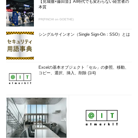
【見城徹×藤田晋】AI時代でも変わらない経営者の
ックが注意喚起（＠IT）
本質
http://www.atmarkit.co.jp/ait/articles/1401/23/news138.html
PR(FINCHI on GOETHE)
「外部サービス」が原因、公式サイトの改ざん被害相次ぐ（＠
シングルサインオン（Single Sign-On：SSO）とは
IT）
http://www.atmarkit.co.jp/ait/articles/1406/03/news056.html
Excelの基本オブジェクト「セル」の参照、移動、
ソフトウェアのアップデートを楽に行うために、自動アップデ
コピー、選択、挿入、削除 (1/4)
ート機能や起動時に新しいバージョンを確認する機能が備えられ
ているものも多くなりました。私も日常的に使用しているソフト
ウェアの多くが何らかの形でアップデート確認を実行していま
す。このアップデート機能は、ユーザーとしては新しいバージョ
ンのリリースに気付くことができるため、非常に有益であり、セ
キュリティの面でも大変助かります。この便利な機能が悪用され
るようになってしまうと「怖いのでアップデートは実施しない」
という流れになってしまわないか心配です。