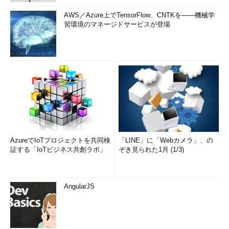
AWS／Azure上でTensorFlow、CNTKを――機械学
習環境のマネージドサービスが登場
AzureでIoTプロジェクトを共同検
「LINE」に「Webカメラ」、の
証する「IoTビジネス共創ラボ」
ぞき見られた1月 (1/3)
AngularJS