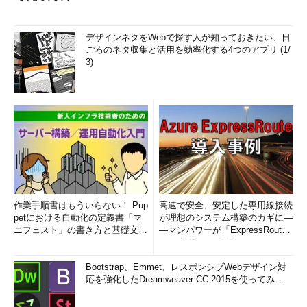
デザインネタをWebで探す人が知っておきたい、日
ごろのネタ収集と活用を効率化する4つのアプリ (1/
3)
作業手順書はもういらない！ Pup
高速で安全、安定した専用線接続
petにおける自動化の定義書「マ
が理想のシステム構築のカギに―
ニフェスト」の書き方と基礎文法
―マンパワーが「ExpressRout
まとめ (1/5)
e」を導入した理由
Bootstrap、Emmet、レスポンシブWebデザイン対
応を強化したDreamweaver CC 2015を使ってみ...