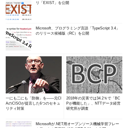
リ「EXIST」を公開
タベースが異常終了してしまう。エラーによっ
てデータベースインスタンスの停止にまで至っ
た場合に、次のようなメッセージが出力される
PMON: terminating instance due to error
Microsoft、プログラミング言語「TypeScript 3.4」
472
のリリース候補版（RC）を公開
Instance terminated by PMON, pid =
このように異常終了した場合には、単純に再起
動するだけでは直らず、再度異常終了してしま
う可能性があるので、正しく原因を確かめ、対
処を行った上で再起動を試行することが必要と
なる
Enterprise Manager上で監視体制の自動化も可
能
一にも二にも「防御」を――元CI
2018年の災害では34.2％で「BC
AのCISOが提言した6つのセキュ
Pが機能した」、NTTデータ経営
リティ対策
研究所が調査
Microsoftが.NET用オープンソース機械学習フレー