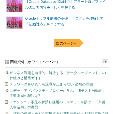
【Oracle Database 12c対応】アラートログファイ
・
更新が多過ぎるためにログスイッチの頻度が
ルの出力内容を正しく理解する
高くなり、アーカイブ処理が追い付いていな
い
→意図しない高負荷処理の実行がないかど
うかを確認する
Oracleトラブル解決の基礎 「ログ」を理解して
「初動対応」を早くする
なお「夜間バッチの実行」など、あらかじめ更
新処理が多くなる時間帯が分かっている場合に
は、特定の時間帯は監視対象外とすることも検
討する。ただし、このメッセージの出力は「パ
次のページへ
フォーマンスダウンの発生とイコールではな
い」ので、監視の優先度としては低めでよい。
実際にパフォーマンスダウン（処理の待機）が
発生しているかどうかは、該当時間帯のAWR／
関連資料（ホワイトペーパー）
PR
ASHやStatspackなどから処理の待機傾向を確
認する必要がある
ビジネス課題を自律的に解決する「データエージェント」の
Checkpoint not complete
LGWRプロセスがログスイッチを行おうとした
仕組みと構築ガイド
際に前回のチェックポイントが完了しておら
テレワークをやめたら退職が止まらない“必然の理由”
ず、その完了を待っている状態が発生している
ことを示す。ログスイッチが待機している状況
ニデックアドバンステクノロジーに学ぶ「UIテスト自動化」
では、以下のパフォーマンス問題が発生してい
工数削減の秘訣は?
る可能性がある
ITエンジニア不足を解消し採用のミスマッチを防ぐ、「外部
人材活用」の実態
・
新規接続の待機
・
処理が待機イベント「log file switch
「情報の停滞」をどう打破する? 調査結果が示す課題克服の鍵