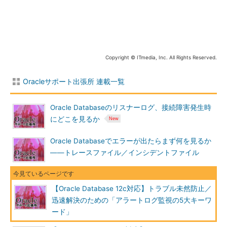
る。エラーごとに必要な対処が異なるので、以
下いずれかで監視するようにする
（1）「ORA-」から始まる全てのエラー番号を
監視の対象としておき、運用の中で検知が不要
なエラーがある場合には除外していく
（2）「V$DIAG_CRITICAL_ERROR」（11g R1
Copyright © ITmedia, Inc. All Rights Reserved.
以降）で確認できるクリティカルな「ORA-“エ
ラー番号”」と「ORA-00600」「ORA-
Oracleサポート出張所 連載一覧
00700」のみを対象とし、必要に応じて追加し
ていく
cannot allocate new log
Oracle Databaseのリスナーログ、接続障害発生時
オンラインREDOログのアーカイブ処理が完了
しておらず、ログスイッチができない（待機し
にどこを見るか
ている）場合に発生するメッセージのこと。主
に次のような理由で発生する。運用中に突然頻
Oracle Databaseでエラーが出たらまず何を見るか
発するようになった場合には、「処理パフォー
――トレースファイル／インシデントファイル
マンスに影響が出ている可能性がある」ので注
意する
・
アーカイブ先のディスクに空き容量がない
【Oracle Database 12c対応】トラブル未然防止／
→初期化パラメーターLOG_ARCHIVE_DESTで
指定したディスクの空き領域を確認する
迅速解決のための「アラートログ監視の5大キーワ
・
I/O速度などに問題があり、アーカイブ処理
ード」
のパフォーマンスが悪い
→OS、ハードウェア
に問題がないかを確認する