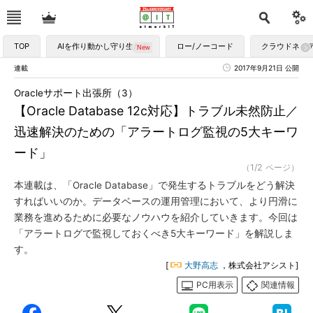
TOP
AIを作り動かし守り生かす
ロー/ノーコード
クラウドネイ
連載
2017年9月21日 公開
Oracleサポート出張所（3）
【Oracle Database 12c対応】トラブル未然防止／
迅速解決のための「アラートログ監視の5大キーワ
ード」
（1/2 ページ）
本連載は、「Oracle Database」で発生するトラブルをどう解決
すればいいのか。データベースの運用管理において、より円滑に
業務を進めるために必要なノウハウを紹介していきます。今回は
「アラートログで監視しておくべき5大キーワード」を解説しま
す。
[
大野高志
，株式会社アシスト]
PC用表示
関連情報