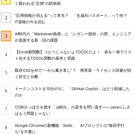
ぐ救われる“左側”の防衛術
“応用情報が消える”って本当？ 「生成AIパスポート」って何？
IT資格の今を読む
AI時代の「Markdown負債」と「レガシー脱却」の壁、エンジニア
が直面する新・旧の課題
【Excel新関数】コピペじゃないよTOCOLだよ！ 表を一発でリス
ト化するTOCOL関数の基本と実践
既存OSSをAIで“一から書き直し”？ 再実装・ライセンス回避が招
く対立と分断
トークンコストを10分の1に 「GitHub Copilot」はどう削減した
のか
COBOLっぽさを残す「JaBOL」の是非を問い直す――Javaらしさ
はもう問題じゃない
Google Chromeの新機能「Skills」 AIプロンプトの“毎回手打
ち”を不要に