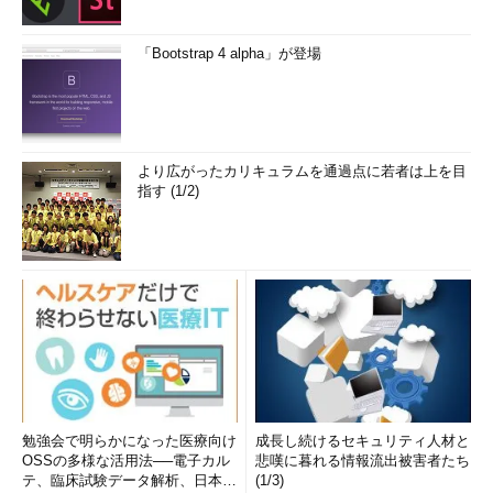
「Bootstrap 4 alpha」が登場
より広がったカリキュラムを通過点に若者は上を目
指す (1/2)
勉強会で明らかになった医療向け
成長し続けるセキュリティ人材と
OSSの多様な活用法──電子カル
悲嘆に暮れる情報流出被害者たち
テ、臨床試験データ解析、日本語
(1/3)