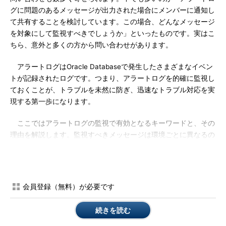
グに問題のあるメッセージが出力された場合にメンバーに通知し
て共有することを検討しています。この場合、どんなメッセージ
を対象にして監視すべきでしょうか」といったものです。実はこ
ちら、意外と多くの方から問い合わせがあります。
アラートログはOracle Databaseで発生したさまざまなイベン
トが記録されたログです。つまり、アラートログを的確に監視し
ておくことが、トラブルを未然に防ぎ、迅速なトラブル対応を実
現する第一歩になります。
ここではアラートログの監視で有効となるキーワードと、その
理由を解説します。監視すべきメッセージは環境ごとに異なるの
で、全てではなく、必要に応じて取捨選択をし、監視する時間帯
なども検討するのがポイントです。キーワードは以下の通りで
す。
会員登録（無料）が必要です
アラートログのメッセージ
監視すべき理由
Oracle Databaseエラーメッ
データベースで発生したエラーはORA-00600
続きを読む
セージ（ORA-“エラー番号”）
のように接頭辞「ORA-」と5桁の数字で表され