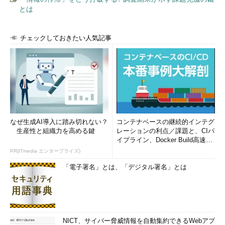
(checkpoint incomplete) 」で待機
とは
ただし、このメッセージの出力は「パフォーマ
ンスダウンの発生とイコールではない」ので、
チェックしておきたい人気記事
監視の優先度としては低めでよい。実際にパフ
ォーマンスダウン（処理の待機）が発生してい
るかどうかは、該当時間帯のAWR/ASHや
Statspackなどから処理の待機傾向を確認する
必要がある
Instance shutdown
データベースインスタンスのシャットダウンが
cancelled
行われたが、アクティブセッションが残留して
いたなどの理由で長時間シャットダウンが行え
ずにキャンセルされた場合に出力される。この
なぜ生成AI導入に踏み切れない？
コンテナベースの継続的インテグ
メッセージが出力されてシャットダウンがキャ
生産性と組織力を高める鍵
レーションの利点／課題と、CIパ
ンセルされたときに、データベースインスタン
イプライン、Docker Build高速化
スが「shutdown実行中のステータスのまま」
のコツ (1/2...
PR(ITmedia エンタープライズ)
となる
「電子署名」とは、「デジタル署名」とは
この対処は、システム／データベース管理者が
「アクティブセッションをKILLした上で再度停
止する」「shutdown abortで停止する」など
で行う
Instance terminated
データベースインスタンスの稼働に必須のプロ
NICT、サイバー脅威情報を自動集約できるWebアプ
セスがエラーによって停止した場合には、デー