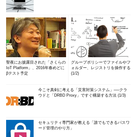
聖夜にお披露目された「さくらの
グループポリシーでファイルやフ
IoT Platform」、2016年春めどに
ォルダー、レジストリを操作する
βテスト予定
(1/2)
今こそ真剣に考える「災害対策システム」──クラ
ウドと「DRBD Proxy」ですぐ構築する方法 (1/3)
セキュリティ専門家が教える「誰でもできるパスワ
ード管理のやり方」