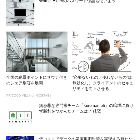
Word／Excelのパスワード保護も使いよう
全国の絶景ポイントにサウナ付き
“必要ないもの／使わないもの”は
のシェア別荘を展開
無効化し、クライアントのセキュ
リティを向上させる
PR(COCO VILLA on GOETHE)
無慈悲な専門家チーム「kuromame6」の暗躍に負け
ず勝利をつかんだチームは？ (1/2)
低コストでデータの災害復旧対策を実現する新たな