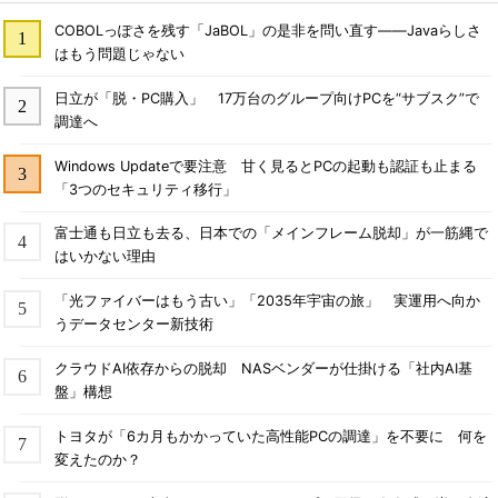
COBOLっぽさを残す「JaBOL」の是非を問い直す――Javaらしさ
はもう問題じゃない
日立が「脱・PC購入」 17万台のグループ向けPCを“サブスク”で
調達へ
Windows Updateで要注意 甘く見るとPCの起動も認証も止まる
「3つのセキュリティ移行」
富士通も日立も去る、日本での「メインフレーム脱却」が一筋縄で
はいかない理由
「光ファイバーはもう古い」「2035年宇宙の旅」 実運用へ向か
うデータセンター新技術
クラウドAI依存からの脱却 NASベンダーが仕掛ける「社内AI基
盤」構想
トヨタが「6カ月もかかっていた高性能PCの調達」を不要に 何を
変えたのか？