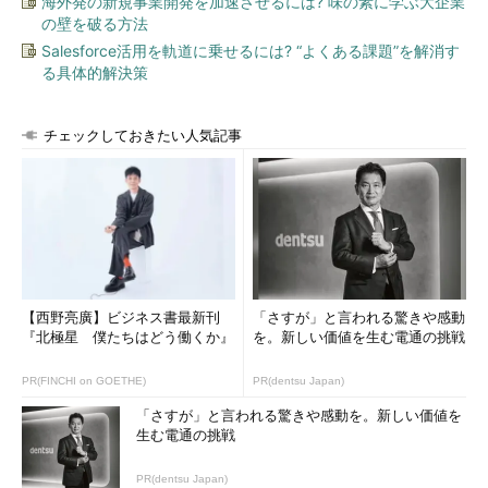
海外発の新規事業開発を加速させるには? 味の素に学ぶ大企業
の壁を破る方法
Salesforce活用を軌道に乗せるには? “よくある課題”を解消す
る具体的解決策
チェックしておきたい人気記事
【西野亮廣】ビジネス書最新刊
「さすが」と言われる驚きや感動
『北極星 僕たちはどう働くか』
を。新しい価値を生む電通の挑戦
PR(FINCHI on GOETHE)
PR(dentsu Japan)
「さすが」と言われる驚きや感動を。新しい価値を
生む電通の挑戦
PR(dentsu Japan)