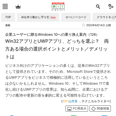
TOP
AIを作り動かし守り生かす
ロー/ノーコード
クラウドネイ
連載
2022年6月14日 公開
企業ユーザーに贈るWindows 10への乗り換え案内（126）
Win32アプリとUWPアプリ、どっちを選ぶ？ 両
方ある場合の選択ポイントとメリット／デメリッ
トは
ビジネス向けのアプリケーションの多くは、従来のWin32アプリ
として提供されています。そのため、Microsoft Storeで提供され
るUWPアプリをビジネスで積極的に活用しているというところ
は少ないかもしれません。Windows 10、そしてWindows 11で進
化し続けるUWPアプリの世界は、知らぬ間に、企業におけるア
プリの配布や更新の形を劇的に変える可能性を広げています。
[
山市良
，テクニカルライター]
PC用表示
関連情報