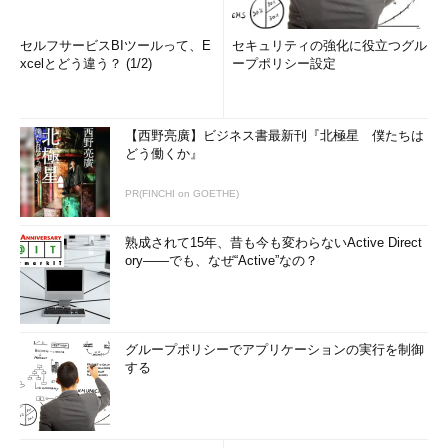
セルフサービスBIツールって、E
セキュリティの強化に役立つグル
xcelとどう違う？ (1/2)
ープポリシー設定
【西野亮廣】ビジネス書最新刊『北極星 僕たちは
どう働くか』
PR(FINCHI on GOETHE)
熟成されて15年、昔も今も変わらないActive Direct
ory――でも、なぜ“Active”なの？
グループポリシーでアプリケーションの実行を制御
する