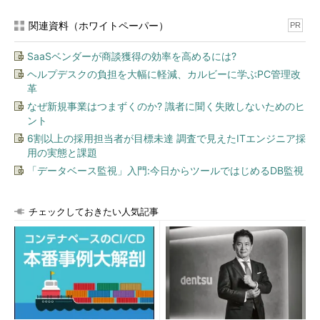
関連資料（ホワイトペーパー）
PR
SaaSベンダーが商談獲得の効率を高めるには?
ヘルプデスクの負担を大幅に軽減、カルビーに学ぶPC管理改
革
なぜ新規事業はつまずくのか? 識者に聞く失敗しないためのヒ
ント
6割以上の採用担当者が目標未達 調査で見えたITエンジニア採
用の実態と課題
「データベース監視」入門:今日からツールではじめるDB監視
チェックしておきたい人気記事