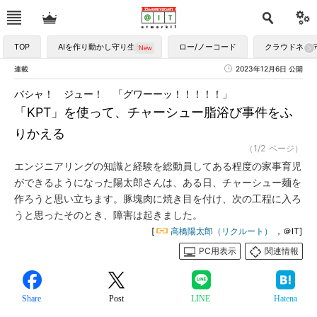
TOP
AIを作り動かし守り生かす
ロー/ノーコード
クラウドネイ
連載
2023年12月6日 公開
バシャ！ ジュー！ 「グワーーッ！！！！！」
「KPT」を使って、チャーシュー脂浴び事件をふ
りかえる
（1/2 ページ）
エンジニアリングの知識と経験を総動員してある程度の家事育児
ができるようになった陽太郎さんは、ある日、チャーシュー麺を
作ろうと思い立ちます。豚塊肉に焼き目を付け、次の工程に入ろ
うと思ったそのとき、障害は起きました。
[
高橋陽太郎（リクルート）
，＠IT]
PC用表示
関連情報
Share
Post
LINE
Hatena