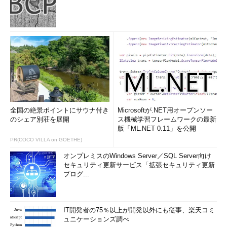
全国の絶景ポイントにサウナ付き
Microsoftが.NET用オープンソー
のシェア別荘を展開
ス機械学習フレームワークの最新
版「ML.NET 0.11」を公開
PR(COCO VILLA on GOETHE)
オンプレミスのWindows Server／SQL Server向け
セキュリティ更新サービス「拡張セキュリティ更新
プログ...
IT開発者の75％以上が開発以外にも従事、楽天コミ
ュニケーションズ調べ