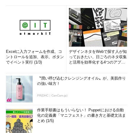
Excelに入力フォームを作成、コ
デザインネタをWebで探す人が知
ントロールを追加、表示、ボタン
っておきたい、日ごろのネタ収集
でイベント実行 (1/3)
と活用を効率化する4つのアプリ
(1/3)
〝潤い呼び込むクレンジングオイル〟が、美肌作り
の強い味方！
PR(DHC｜CanCam.jp)
作業手順書はもういらない！ Puppetにおける自動
化の定義書「マニフェスト」の書き方と基礎文法ま
とめ (1/5)