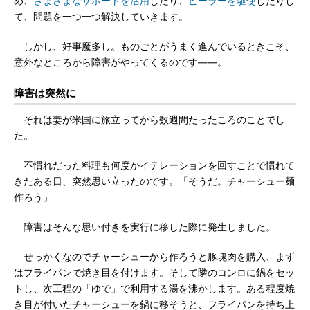
め、
さまざまなサポートを活用
したり、
ピーラーを駆使
したりし
て、問題を一つ一つ解決していきます。
しかし、好事魔多し。ものごとがうまく進んでいるときこそ、
意外なところから障害がやってくるのです――。
障害は突然に
それは妻が米国に旅立ってから数週間たったころのことでし
た。
不慣れだった料理も何度かイテレーションを回すことで慣れて
きたある日、突然思い立ったのです。「そうだ。チャーシュー麺
作ろう」
障害はそんな思い付きを実行に移した際に発生しました。
せっかくなのでチャーシューから作ろうと豚塊肉を購入、まず
はフライパンで焼き目を付けます。そして隣のコンロに鍋をセッ
トし、次工程の「ゆで」で利用する湯を沸かします。ある程度焼
き目が付いたチャーシューを鍋に移そうと、フライパンを持ち上