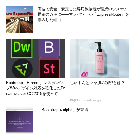
高速で安全、安定した専用線接続が理想のシステム
構築のカギに――マンパワーが「ExpressRoute」を
導入した理由
Bootstrap、Emmet、レスポンシ
ちゅるんとツヤ肌の秘密とは？
ブWebデザイン対応を強化したDr
eamweaver CC 2015を使って
み...
PR(DHC｜CanCam.jp)
「Bootstrap 4 alpha」が登場