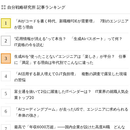
自分戦略研究所 記事ランキング
「AIがコードを書く時代、新職種FDEが需要増」 7割のエンジニア
が思う理由
“応用情報が消える”って本当？ 「生成AIパスポート」って何？
IT資格の今を読む
生成AIを“使ったことない”エンジニアは「楽しさ」が半分？ 仕事
に「満足」する理由は年代別でこんなに違った
「AI活用する新人増えてOJT負担増」 複数の調査で露呈した現場
の苦悩
富士通を抜いて2位に躍進したITベンダーは？ IT業界の就職人気企
業トップ20
「AIコーディングブーム」が去ったUSで、エンジニアに求められる
「本体の強さ」
最高で「年収6000万超」――国内企業が設けた高度AI職 どんな