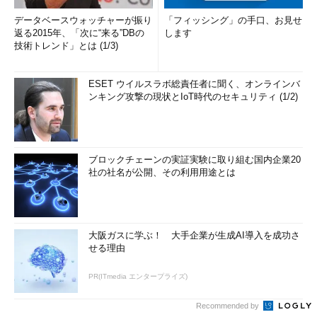
データベースウォッチャーが振り
「フィッシング」の手口、お見せ
返る2015年、「次に“来る”DBの
します
技術トレンド」とは (1/3)
ESET ウイルスラボ総責任者に聞く、オンラインバ
ンキング攻撃の現状とIoT時代のセキュリティ (1/2)
ブロックチェーンの実証実験に取り組む国内企業20
社の社名が公開、その利用用途とは
大阪ガスに学ぶ！ 大手企業が生成AI導入を成功さ
せる理由
PR(ITmedia エンタープライズ)
Recommended by