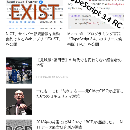
NICT、サイバー脅威情報を自動
Microsoft、プログラミング言語
集約できるWebアプリ「EXIST」
「TypeScript 3.4」のリリース候
を公開
補版（RC）を公開
【見城徹×藤田晋】AI時代でも変わらない経営者の
本質
PR(FINCHI on GOETHE)
一にも二にも「防御」を――元CIAのCISOが提言し
た6つのセキュリティ対策
2018年の災害では34.2％で「BCPが機能した」、N
TTデータ経営研究所が調査