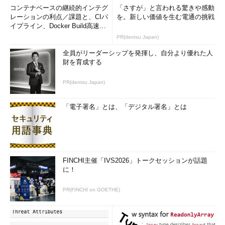
コンテナベースの継続的インテグ
「さすが」と言われる驚きや感動
レーションの利点／課題と、CIパ
を。新しい価値を生む電通の挑戦
イプライン、Docker Build高速化
のコツ (1/2...
PR(dentsu Japan)
全員がリーダーシップを発揮し、自分より優れた人
財を育成する
PR(dentsu Japan)
「電子署名」とは、「デジタル署名」とは
FINCHI主催「IVS2026」トークセッションが話題
に！
PR(FINCHI on GOETHE)