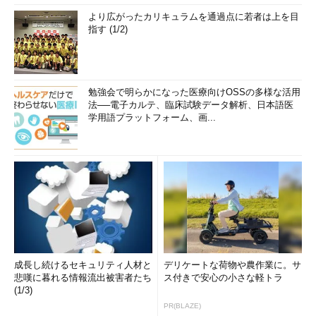
より広がったカリキュラムを通過点に若者は上を目
指す (1/2)
勉強会で明らかになった医療向けOSSの多様な活用
法──電子カルテ、臨床試験データ解析、日本語医
学用語プラットフォーム、画...
成長し続けるセキュリティ人材と
デリケートな荷物や農作業に。サ
悲嘆に暮れる情報流出被害者たち
ス付きで安心の小さな軽トラ
(1/3)
PR(BLAZE)