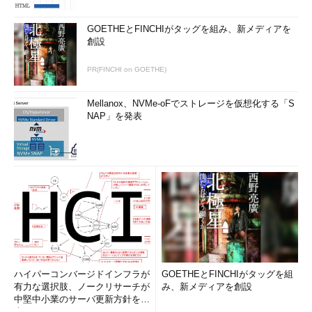
GOETHEとFINCHIがタッグを組み、新メディアを
創設
PR(FINCHI on GOETHE)
Mellanox、NVMe-oFでストレージを仮想化する「S
NAP」を発表
ハイパーコンバージドインフラが
GOETHEとFINCHIがタッグを組
有力な選択肢、ノークリサーチが
み、新メディアを創設
中堅中小業のサーバ更新方針を調
査