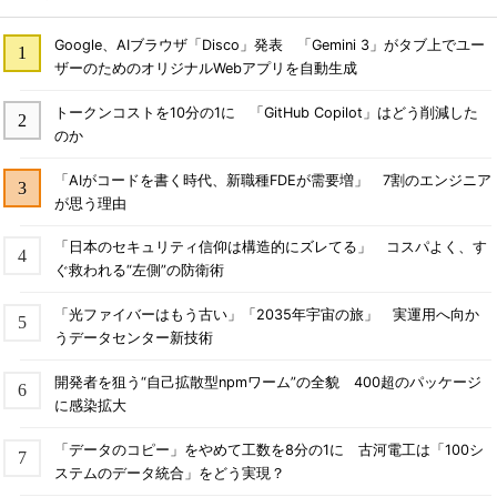
Google、AIブラウザ「Disco」発表 「Gemini 3」がタブ上でユー
ザーのためのオリジナルWebアプリを自動生成
トークンコストを10分の1に 「GitHub Copilot」はどう削減した
のか
「AIがコードを書く時代、新職種FDEが需要増」 7割のエンジニア
が思う理由
「日本のセキュリティ信仰は構造的にズレてる」 コスパよく、す
ぐ救われる“左側”の防衛術
「光ファイバーはもう古い」「2035年宇宙の旅」 実運用へ向か
うデータセンター新技術
開発者を狙う“自己拡散型npmワーム”の全貌 400超のパッケージ
に感染拡大
「データのコピー」をやめて工数を8分の1に 古河電工は「100シ
ステムのデータ統合」をどう実現？