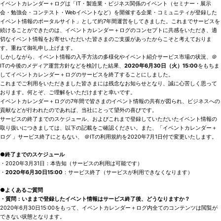
イベントカレンダー＋ログは「IT・製造業・ビジネス関係のイベント（セミナー・展示
会・勉強会・コンテスト・Webイベントなど）を開催する企業・コミュニティが登録した
イベント情報のポータルサイト」として約7年間運営をしてきました。これまでサービスを
続けることができたのは、イベントカレンダー＋ログのコンセプトに共感をいただき、適
切なイベント情報をお寄せいただいた皆さまのご支援があったからこそと考えておりま
す。重ねて御礼申し上げます。
しかしながら、イベント情報の入手方法の多様化やイベント紹介サービス市場の状況、＠
ITの今後のメディア運営方針などを検討した結果、
2020年6月30日（火）15:00
をもちま
してイベントカレンダー＋ログのサービスを終了することにしました。
これまでご利用をいただきました皆さまには残念なお知らせとなり、誠に心苦しく思って
おります。何とぞ、ご理解をいただけますと幸いです。
イベントカレンダー＋ログの7年間で皆さまのイベント情報の共有が図られ、ビジネスへの
貢献などが行われたのであれば、当社にとって望外の喜びです。
サービスの終了までのスケジュール、およびこれまで登録していただいたイベント情報の
取り扱いにつきましては、以下の記載をご確認ください。また、「イベントカレンダー＋
ログ 」サービス終了にともない、 ＠ITの
利用規約
を2020年7月1日付で変更いたします。
●終了までのスケジュール
・2020年3月31日：本告知（サービスの利用は可能です）
・
2020年6月30日15:00
：サービス終了（サービスが利用できなくなります）
●よくあるご質問
・質問：
いままで登録したイベント情報はサービス終了後、どうなりますか？
2020年6月30日15:00をもって、イベントカレンダー＋ログ内全てのコンテンツは閲覧が
できない状態となります。