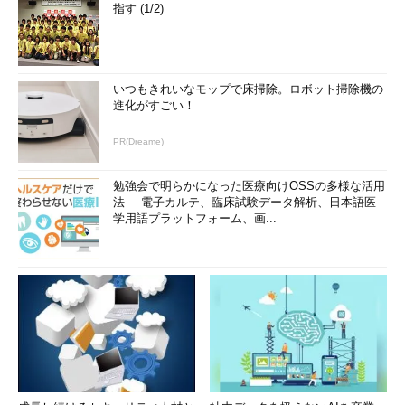
指す (1/2)
いつもきれいなモップで床掃除。ロボット掃除機の
進化がすごい！
PR(Dreame)
勉強会で明らかになった医療向けOSSの多様な活用
法──電子カルテ、臨床試験データ解析、日本語医
学用語プラットフォーム、画...