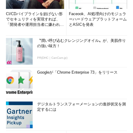
CI/CDパイプラインを妨げない形
Faceook、AI処理向けのモジュラ
でセキュリティを実現すれば、
ーハードウェアプラットフォーム
「開発者や運用担当者に嫌われな
とASICを発表
いWAF」は可能か
〝潤い呼び込むクレンジングオイル〟が、美肌作り
の強い味方！
PR(DHC｜CanCam.jp)
Googleが「Chrome Enterprise 73」をリリース
デジタルトランスフォーメーションの進捗状況を測
定するには