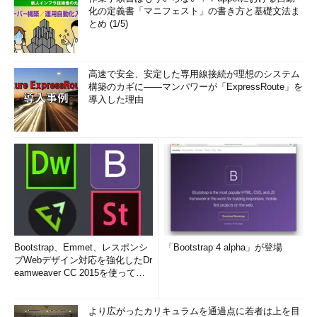
化の定義書「マニフェスト」の書き方と基礎文法ま
とめ (1/5)
高速で安全、安定した専用線接続が理想のシステム
構築のカギに――マンパワーが「ExpressRoute」を
導入した理由
Bootstrap、Emmet、レスポンシ
「Bootstrap 4 alpha」が登場
ブWebデザイン対応を強化したDr
eamweaver CC 2015を使って
み...
より広がったカリキュラムを通過点に若者は上を目