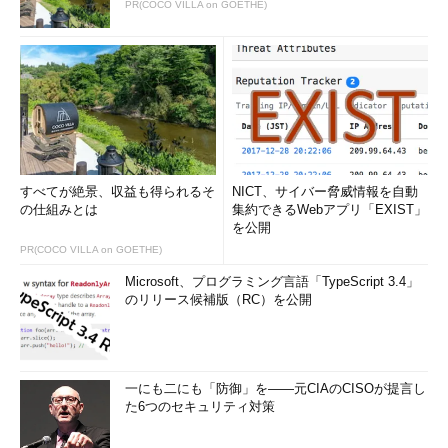
PR(COCO VILLA on GOETHE)
すべてが絶景、収益も得られるそ
NICT、サイバー脅威情報を自動
の仕組みとは
集約できるWebアプリ「EXIST」
を公開
PR(COCO VILLA on GOETHE)
Microsoft、プログラミング言語「TypeScript 3.4」
のリリース候補版（RC）を公開
一にも二にも「防御」を――元CIAのCISOが提言し
た6つのセキュリティ対策