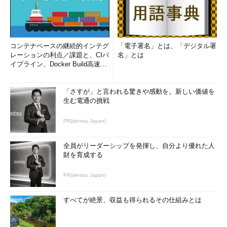
コンテナベースの継続的インテグ
「電子署名」とは、「デジタル署
レーションの利点／課題と、CIパ
名」とは
イプライン、Docker Build高速化
のコツ (1/2...
「さすが」と言われる驚きや感動を。新しい価値を
生む電通の挑戦
PR(dentsu Japan)
全員がリーダーシップを発揮し、自分より優れた人
財を育成する
PR(dentsu Japan)
すべてが絶景、収益も得られるその仕組みとは