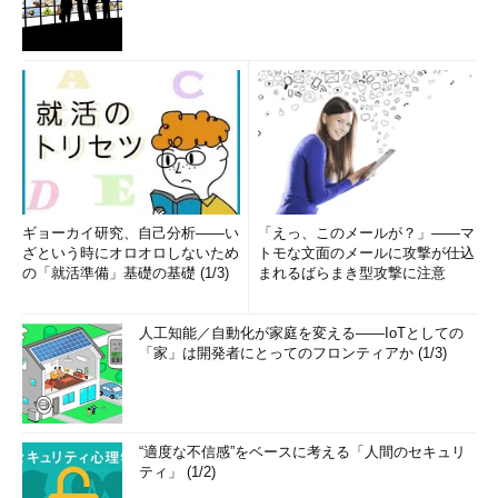
ギョーカイ研究、自己分析――い
「えっ、このメールが？」――マ
ざという時にオロオロしないため
トモな文面のメールに攻撃が仕込
の「就活準備」基礎の基礎 (1/3)
まれるばらまき型攻撃に注意
人工知能／自動化が家庭を変える――IoTとしての
「家」は開発者にとってのフロンティアか (1/3)
“適度な不信感”をベースに考える「人間のセキュリ
ティ」 (1/2)