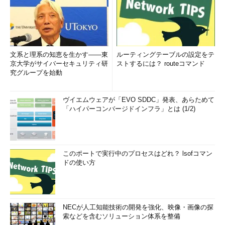
文系と理系の知恵を生かす――東
ルーティングテーブルの設定をテ
京大学がサイバーセキュリティ研
ストするには？ routeコマンド
究グループを始動
ヴイエムウェアが「EVO SDDC」発表、あらためて
「ハイパーコンバージドインフラ」とは (1/2)
このポートで実行中のプロセスはどれ？ lsofコマン
ドの使い方
NECが人工知能技術の開発を強化、映像・画像の探
索などを含むソリューション体系を整備