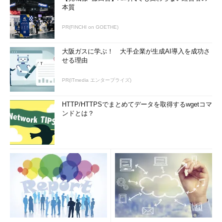
本質
PR(FINCHI on GOETHE)
大阪ガスに学ぶ！ 大手企業が生成AI導入を成功さ
せる理由
PR(ITmedia エンタープライズ)
HTTP/HTTPSでまとめてデータを取得するwgetコマ
ンドとは？