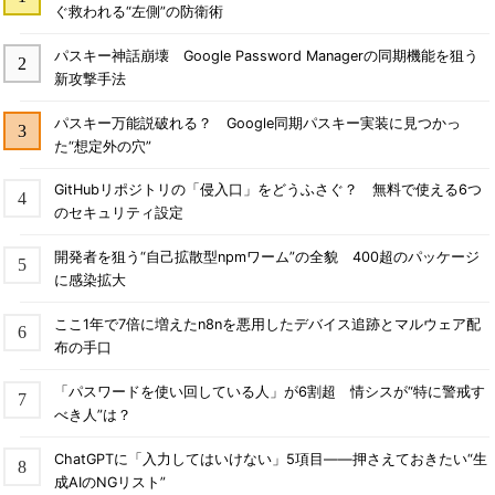
ぐ救われる“左側”の防衛術
パスキー神話崩壊 Google Password Managerの同期機能を狙う
新攻撃手法
パスキー万能説破れる？ Google同期パスキー実装に見つかっ
た“想定外の穴”
GitHubリポジトリの「侵入口」をどうふさぐ？ 無料で使える6つ
のセキュリティ設定
開発者を狙う“自己拡散型npmワーム”の全貌 400超のパッケージ
に感染拡大
ここ1年で7倍に増えたn8nを悪用したデバイス追跡とマルウェア配
布の手口
「パスワードを使い回している人」が6割超 情シスが“特に警戒す
べき人”は？
ChatGPTに「入力してはいけない」5項目――押さえておきたい“生
成AIのNGリスト”