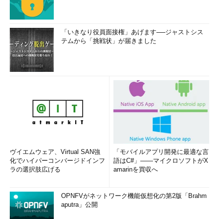
「いきなり役員面接権」あげます──ジャストシス
テムから「挑戦状」が届きました
ヴイエムウェア、Virtual SAN強
「モバイルアプリ開発に最適な言
化でハイパーコンバージドインフ
語はC#」――マイクロソフトがX
ラの選択肢広げる
amarinを買収へ
OPNFVがネットワーク機能仮想化の第2版「Brahm
aputra」公開