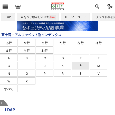
TOP
AIを作り動かし守り生かす
ロー/ノーコード
クラウドネイ
五十音・アルファベット別インデックス
あ行
か行
さ行
た行
な行
は行
ま行
ら行
わ行
A
B
C
D
E
F
L
G
I
J
K
M
N
O
P
R
S
V
W
X
すべて
L
LDAP