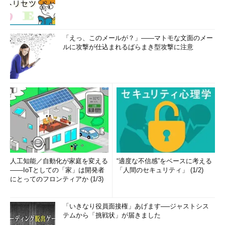
「えっ、このメールが？」――マトモな文面のメー
ルに攻撃が仕込まれるばらまき型攻撃に注意
人工知能／自動化が家庭を変える
“適度な不信感”をベースに考える
――IoTとしての「家」は開発者
「人間のセキュリティ」 (1/2)
にとってのフロンティアか (1/3)
「いきなり役員面接権」あげます──ジャストシス
テムから「挑戦状」が届きました