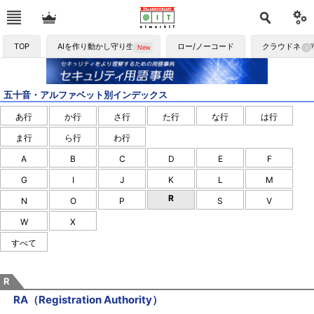
TOP
AIを作り動かし守り生かす
ロー/ノーコード
クラウドネイ
五十音・アルファベット別インデックス
あ行
か行
さ行
た行
な行
は行
ま行
ら行
わ行
A
B
C
D
E
F
G
I
J
K
L
M
R
N
O
P
S
V
W
X
すべて
R
RA（Registration Authority）