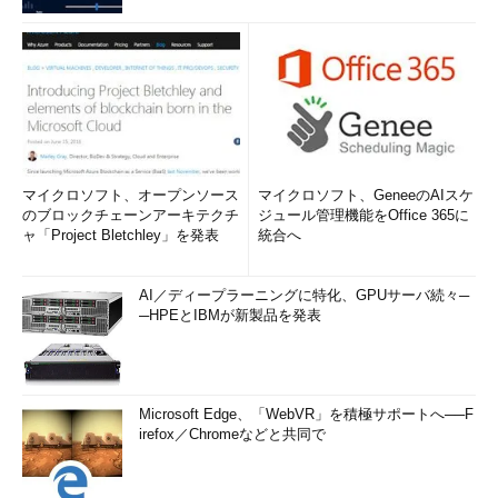
マイクロソフト、オープンソース
マイクロソフト、GeneeのAIスケ
のブロックチェーンアーキテクチ
ジュール管理機能をOffice 365に
ャ「Project Bletchley」を発表
統合へ
AI／ディープラーニングに特化、GPUサーバ続々─
─HPEとIBMが新製品を発表
Microsoft Edge、「WebVR」を積極サポートへ──F
irefox／Chromeなどと共同で