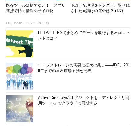
既存ツールは捨てない！ アプリ
下請けが現場をトンズラ。取り残
連携で防ぐ情報のサイロ化
された元請けの運命は？ (1/2)
PR(ITmedia エンタープライズ)
HTTP/HTTPSでまとめてデータを取得するwgetコマ
ンドとは？
テープストレージの需要に拡大の兆し――IDC、201
9年までの国内市場予測を発表
Active Directoryのオブジェクトを「ディレクトリ同
期ツール」でクラウドに同期する