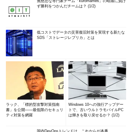
無慈悲な専門家チーム「kuromame6」の暗躍に負け
ず勝利をつかんだチームは？ (1/2)
低コストでデータの災害復旧対策を実現する新たな
SDS「ストレージレプリカ」とは
ラック、「標的型攻撃対策指南
Windows 10への強行アップデー
書」を公開――最低限のセキュリ
トで、古いウルトラモバイルPC
ティ対策を網羅
は輝きを取り戻せるか？ (1/2)
国内DevOpsトレンドは、これからが本番