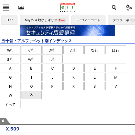
TOP
AIを作り動かし守り生かす
ロー/ノーコード
クラウドネイ
五十音・アルファベット別インデックス
あ行
か行
さ行
た行
な行
は行
ま行
ら行
わ行
A
B
C
D
E
F
G
I
J
K
L
M
N
O
P
R
S
V
X
W
すべて
X
X.509