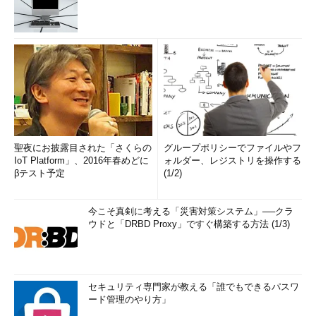
聖夜にお披露目された「さくらの
グループポリシーでファイルやフ
IoT Platform」、2016年春めどに
ォルダー、レジストリを操作する
βテスト予定
(1/2)
今こそ真剣に考える「災害対策システム」──クラ
ウドと「DRBD Proxy」ですぐ構築する方法 (1/3)
セキュリティ専門家が教える「誰でもできるパスワ
ード管理のやり方」