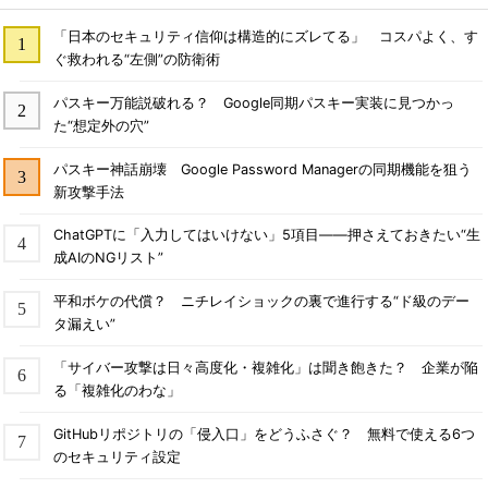
「日本のセキュリティ信仰は構造的にズレてる」 コスパよく、す
ぐ救われる“左側”の防衛術
パスキー万能説破れる？ Google同期パスキー実装に見つかっ
た“想定外の穴”
パスキー神話崩壊 Google Password Managerの同期機能を狙う
新攻撃手法
ChatGPTに「入力してはいけない」5項目――押さえておきたい“生
成AIのNGリスト”
平和ボケの代償？ ニチレイショックの裏で進行する“ド級のデー
タ漏えい”
「サイバー攻撃は日々高度化・複雑化」は聞き飽きた？ 企業が陥
る「複雑化のわな」
GitHubリポジトリの「侵入口」をどうふさぐ？ 無料で使える6つ
のセキュリティ設定