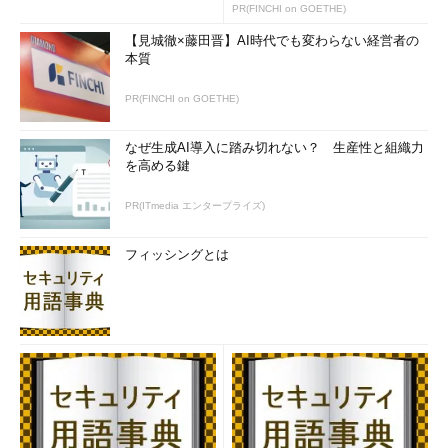
PR(FINCHI on GOETHE)
【見城徹×藤田晋】AI時代でも変わらない経営者の
本質
PR(FINCHI on GOETHE)
なぜ生成AI導入に踏み切れない？ 生産性と組織力
を高める鍵
PR(ITmedia エンタープライズ)
フィッシングとは