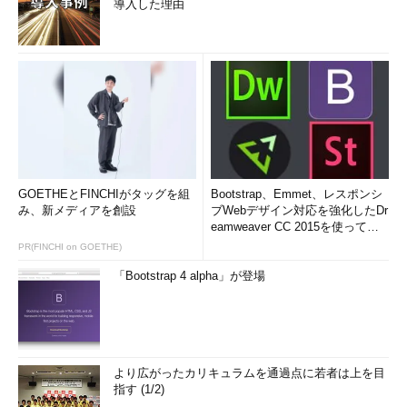
導入した理由
GOETHEとFINCHIがタッグを組
Bootstrap、Emmet、レスポンシ
み、新メディアを創設
ブWebデザイン対応を強化したDr
eamweaver CC 2015を使って
み...
PR(FINCHI on GOETHE)
「Bootstrap 4 alpha」が登場
より広がったカリキュラムを通過点に若者は上を目
指す (1/2)