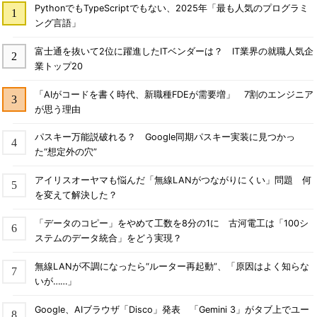
PythonでもTypeScriptでもない、2025年「最も人気のプログラミ
ング言語」
富士通を抜いて2位に躍進したITベンダーは？ IT業界の就職人気企
業トップ20
「AIがコードを書く時代、新職種FDEが需要増」 7割のエンジニア
が思う理由
パスキー万能説破れる？ Google同期パスキー実装に見つかっ
た“想定外の穴”
アイリスオーヤマも悩んだ「無線LANがつながりにくい」問題 何
を変えて解決した？
「データのコピー」をやめて工数を8分の1に 古河電工は「100シ
ステムのデータ統合」をどう実現？
無線LANが不調になったら“ルーター再起動”、「原因はよく知らな
いが……」
Google、AIブラウザ「Disco」発表 「Gemini 3」がタブ上でユー