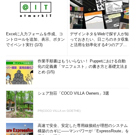
Excelに入力フォームを作成、コ
デザインネタをWebで探す人が知
ントロールを追加、表示、ボタン
っておきたい、日ごろのネタ収集
でイベント実行 (1/3)
と活用を効率化する4つのアプリ
(1/3)
作業手順書はもういらない！ Puppetにおける自動
化の定義書「マニフェスト」の書き方と基礎文法ま
とめ (1/5)
シェア別荘「COCO VILLA Owners」3選
PR(COCO VILLA on GOETHE)
高速で安全、安定した専用線接続が理想のシステム
構築のカギに――マンパワーが「ExpressRoute」を