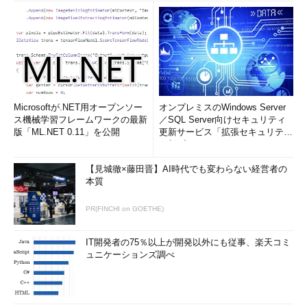
Microsoftが.NET用オープンソー
オンプレミスのWindows Server
ス機械学習フレームワークの最新
／SQL Server向けセキュリティ
版「ML.NET 0.11」を公開
更新サービス「拡張セキュリティ
更新プログ...
【見城徹×藤田晋】AI時代でも変わらない経営者の
本質
PR(FINCHI on GOETHE)
IT開発者の75％以上が開発以外にも従事、楽天コミ
ュニケーションズ調べ