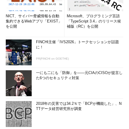
NICT、サイバー脅威情報を自動
Microsoft、プログラミング言語
集約できるWebアプリ「EXIST」
「TypeScript 3.4」のリリース候
を公開
補版（RC）を公開
FINCHI主催「IVS2026」トークセッションが話題
に！
PR(FINCHI on GOETHE)
一にも二にも「防御」を――元CIAのCISOが提言し
た6つのセキュリティ対策
2018年の災害では34.2％で「BCPが機能した」、N
TTデータ経営研究所が調査