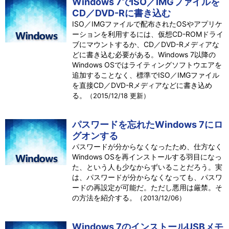
Windows 7でISO／IMGファイルを
CD／DVD-Rに書き込む
ISO／IMGファイルで配布されたOSやアプリケ
ーションを利用するには、仮想CD-ROMドライ
ブにマウントするか、CD／DVD-Rメディアな
どに書き込む必要がある。Windows 7以降の
Windows OSではライティングソフトウエアを
追加することなく、標準でISO／IMGファイル
を直接CD／DVD-Rメディアなどに書き込め
る。
（2015/12/18 更新）
パスワードを忘れたWindows 7にロ
グオンする
パスワードが分からなくなったため、仕方なく
Windows OSを再インストールする羽目になっ
た、という人も少なからずいることだろう。実
は、パスワードが分からなくなっても、パスワ
ードの再設定が可能だ。ただし悪用は厳禁。そ
の方法を紹介する。
（2013/12/06）
Windows 7のインストールUSBメモ