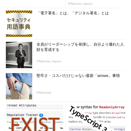
のコツ (1/2...
PR(dentsu Japan)
「電子署名」とは、「デジタル署名」とは
全員がリーダーシップを発揮し、自分より優れた人
財を育成する
PR(dentsu Japan)
堅牢さ・コスパだけじゃない最新「arrows」事情
PR(arrows)