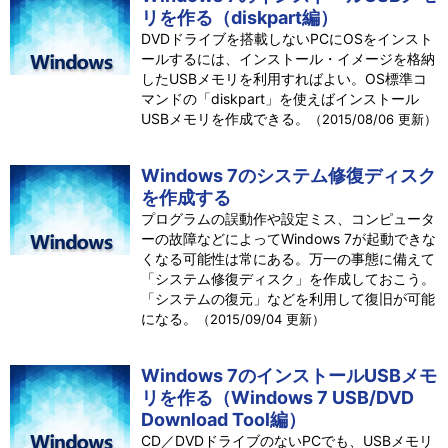
リを作る（diskpart編）
DVDドライブを搭載しないPCにOSをインスト
ールするには、インストール・イメージを格納
したUSBメモリを利用すればよい。OS標準コ
マンドの「diskpart」を使えばインストール
USBメモリを作成できる。
（2015/08/06 更新）
Windows 7のシステム修復ディスク
を作成する
プログラムの誤動作や設定ミス、コンピュータ
ーの故障などによってWindows 7が起動できな
くなる可能性は常にある。万一の事態に備えて
「システム修復ディスク」を作成しておこう。
「システムの復元」などを利用して復旧が可能
になる。
（2015/09/04 更新）
Windows 7のインストールUSBメモ
リを作る（Windows 7 USB/DVD
Download Tool編）
CD／DVDドライブのないPCでも、USBメモリ