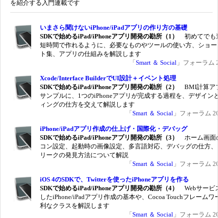
を紹介する入門連載です
いまさら聞けないiPhone/iPadアプリの作り方の基礎
SDKで始めるiPad/iPhoneアプリ開発の勘所（1）
初めてでも
短時間で作れるように、必要なものやツールの使い方、ショー
ト集、アプリの仕組みを解説します
「
Smart ＆ Social
」フォーラム 20
Xcode/Interface BuilderでUI設計＋イベント処理
SDKで始めるiPad/iPhoneアプリ開発の勘所（2）
BMI計算ア
サンプルに、1つのiPhoneアプリが完成する過程を、デザイン
ィングの仕方を交えて解説します
「
Smart ＆ Social
」フォーラム 201
iPhone/iPadアプリ作成の仕上げ・国際化・デバッグ
SDKで始めるiPad/iPhoneアプリ開発の勘所（3）
ホーム画面
コン設定、起動時の画像設定、多言語対応、デバッグの仕方、
リークの発見方法について解説
「
Smart ＆ Social
」フォーラム 201
iOS 4のSDKで、Twitterを使ったiPhoneアプリを作る
SDKで始めるiPad/iPhoneアプリ開発の勘所（4）
Webサービ
したiPhone/iPadアプリ作成の基本や、Cocoa Touchフレーム
利なクラスを解説します
「
Smart ＆ Social
」フォーラム 201