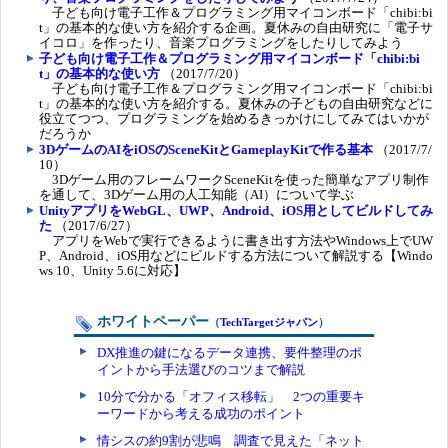
子ども向け電子工作＆プログラミング用マイコンボード「chibi:bi
t」の基本的な使い方を紹介する企画。夏休みの自由研究に「電子サ
イコロ」を作ったり、音楽プログラミングをしたりしてみよう
子ども向け電子工作＆プログラミング用マイコンボード「chibi:bi
t」の基本的な使い方
（2017/7/20）
子ども向け電子工作＆プログラミング用マイコンボード「chibi:bi
t」の基本的な使い方を紹介する。夏休みの子どもの自由研究などに
役立てつつ、プログラミングを始めるきっかけにしてみてはいかが
だろうか
3DゲームのAIをiOSのSceneKitとGameplayKitで作る基本
（2017/7/
10）
3Dゲーム用のフレームワークSceneKitを使った簡単なアプリ制作
を通して、3Dゲーム用の人工知能（AI）について学ぶ
UnityアプリをWebGL、UWP、Android、iOS用としてビルドしてみ
た
（2017/6/27）
アプリをWebで実行できるように書き出す方法やWindows上でUW
P、Android、iOS用などにビルドする方法について解説する【Windo
ws 10、Unity 5.6に対応】
ホワイトペーパー
（
TechTargetジャパン
）
DX推進の鍵になるデータ連携、要件整理のポ
イントから手法選びのコツまで解説
10分で分かる「オフィス移転」 2つの重要キ
ーワードから考える成功のポイント
情シスの約9割が悲鳴 調査で見えた「ネット