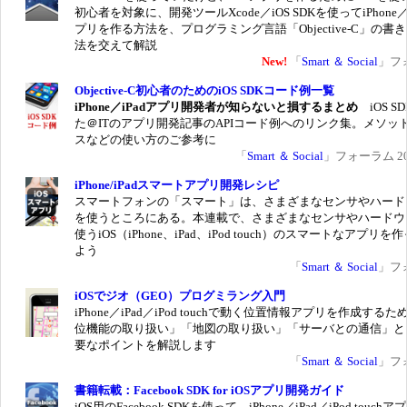
初心者を対象に、開発ツールXcode／iOS SDKを使ってiPhone／
プリを作る方法を、プログラミング言語「Objective-C」の書
法を交えて解説
New!
「
Smart ＆ Social
」フ
Objective-C初心者のためのiOS SDKコード例一覧
iPhone／iPadアプリ開発者が知らないと損するまとめ
iOS S
た＠ITのアプリ開発記事のAPIコード例へのリンク集。メソッ
スなどの使い方のご参考に
「
Smart ＆ Social
」フォーラム 201
iPhone/iPadスマートアプリ開発レシピ
スマートフォンの「スマート」は、さまざまなセンサやハード
を使うところにある。本連載で、さまざまなセンサやハードウ
使うiOS（iPhone、iPad、iPod touch）のスマートなアプリを
よう
「
Smart ＆ Social
」フ
iOSでジオ（GEO）プログミラング入門
iPhone／iPad／iPod touchで動く位置情報アプリを作成する
位機能の取り扱い」「地図の取り扱い」「サーバとの通信」と
要なポイントを解説します
「
Smart ＆ Social
」フ
書籍転載：Facebook SDK for iOSアプリ開発ガイド
iOS用のFacebook SDKを使って、iPhone／iPad／iPod touch