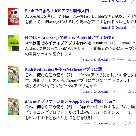
「
Smart ＆ Social
」フ
Flashでできる！ iOSアプリ制作入門
Adobe AIRを基にしたFlash ProやFlash BuilderなどのiOSア
を使って、iPhone／iPadで動く簡単なアプリを作る方法を紹
「
Smart ＆ Social
」フ
HTML＋JavaScriptでiPhone/Androidアプリを作る
Web技術でネイティブアプリを作れるTitanium（1）
iPad/iP
Androidに戸惑っているWebデザイナ／開発者のためにオープ
の開発ツールを紹介します
「
Smart ＆ Social
」フォーラム 201
Push Notificationを使ったiPhoneアプリ13選
これ、俺ならこう使う（7）
iPhoneアプリに新しい可能性を
す、外部サービスからiPhoneアプリに向けて非同期にメッセ
信するAPNSを使ったiPhoneアプリを紹介
「
Smart ＆ Social
」フォーラム 200
iPhoneアプリケーションをApp Storeに登録してみた
これ、俺ならこう使う（6）
App Storeに登録するまでの手
ビジョニングプロフィールの作成やiPhoneへのインストール
をビルドするときの注意点などを説明
「
Smart ＆ Social
」フォーラム 200