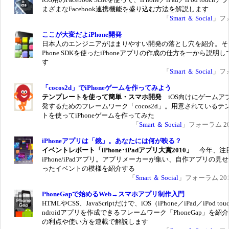
まざまなFacebook連携機能を盛り込む方法を解説します
「
Smart ＆ Social
」フ
ここが大変だよiPhone開発
日本人のエンジニアがはまりやすい開発の落とし穴を紹介。そ
Phone SDKを使ったiPhoneアプリの作成の仕方を一から説明
す
「
Smart ＆ Social
」フ
「cocos2d」でiPhoneゲームを作ってみよう
テンプレートを使って簡単・スマホ開発
iOS向けにゲームア
発するためのフレームワーク「cocos2d」。用意されているテ
トを使ってiPhoneゲームを作ってみた
「
Smart ＆ Social
」フォーラム 201
iPhoneアプリは「鏡」。あなたには何が映る？
イベントレポート「iPhone･iPadアプリ大賞2010」
今年、注
iPhone/iPadアプリ。アプリメーカーが集い、自作アプリの見
ったイベントの模様を紹介する
「
Smart ＆ Social
」フォーラム 2010
PhoneGapで始めるWeb→スマホアプリ制作入門
HTMLやCSS、JavaScriptだけで、iOS（iPhone／iPad／iPod to
ndroidアプリを作成できるフレームワーク「PhoneGap」を紹
の利点や使い方を連載で解説します