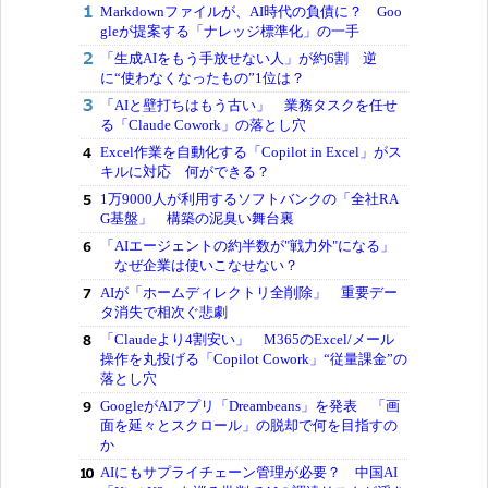
Markdownファイルが、AI時代の負債に？ Goo
gleが提案する「ナレッジ標準化」の一手
「生成AIをもう手放せない人」が約6割 逆
に“使わなくなったもの”1位は？
「AIと壁打ちはもう古い」 業務タスクを任せ
る「Claude Cowork」の落とし穴
Excel作業を自動化する「Copilot in Excel」がス
キルに対応 何ができる？
1万9000人が利用するソフトバンクの「全社RA
G基盤」 構築の泥臭い舞台裏
「AIエージェントの約半数が"戦力外"になる」
なぜ企業は使いこなせない？
AIが「ホームディレクトリ全削除」 重要デー
タ消失で相次ぐ悲劇
「Claudeより4割安い」 M365のExcel/メール
操作を丸投げる「Copilot Cowork」“従量課金”の
落とし穴
GoogleがAIアプリ「Dreambeans」を発表 「画
面を延々とスクロール」の脱却で何を目指すの
か
AIにもサプライチェーン管理が必要？ 中国AI