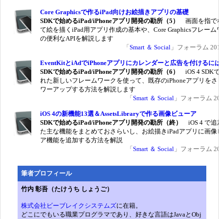
Core Graphicsで作るiPad向けお絵描きアプリの基礎
SDKで始めるiPad/iPhoneアプリ開発の勘所（5）
画面を指で
て絵を描くiPad用アプリ作成の基本や、Core Graphicsフレー
の便利なAPIを解説します
「
Smart ＆ Social
」フォーラム 2010
EventKitとiAdでiPhoneアプリにカレンダーと広告を付けるに
SDKで始めるiPad/iPhoneアプリ開発の勘所（6）
iOS 4 SD
れた新しいフレームワークを使って、既存のiPhoneアプリを
ワーアップする方法を解説します
「
Smart ＆ Social
」フォーラム 201
iOS 4の新機能13選＆AssetsLibraryで作る画像ビューア
SDKで始めるiPad/iPhoneアプリ開発の勘所（終）
iOS 4 で
た主な機能をまとめておさらいし、お絵描きiPadアプリに画像
ア機能を追加する方法を解説
「
Smart ＆ Social
」フォーラム 201
筆者プロフィール
竹内 彰吾（たけうち しょうご）
株式会社ビーブレイクシステムズ
に在籍。
どこにでもいる職業プログラマであり、好きな言語はJavaとObj