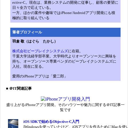
ective-C。現在は、業務システムの開発に従事し、顧客の要望に
日々全力で応えている。
一方、ほかの案件や趣味ではiPhone/Androidアプリ開発にも積
極的に取り組んでいる
筆者プロフィール
羽倉 敬（はぐら たかし）
株式会社ビーブレイクシステムズ
に在籍。
千葉大学法経学部卒業。大学時代よりオープンソースに興味を
持ち、オープンソース専業ベンダのビーブレイクシステムズに
入社。現在に至る。
愛用のiPhoneアプリは「愛二郎」
■ ＠IT関連記事
盛り上がるiPhoneアプリ開発。そのハウツーや魅力に関する＠IT記事一
覧です
iOS SDKで始めるObjective-C入門
IWindowsを使っていたけど、iOSアプリを作るためにMacを