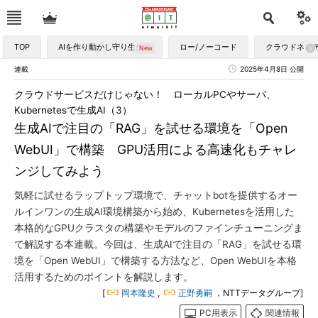
TOP
AIを作り動かし守り生かす
ロー/ノーコード
クラウドネイ
連載
2025年4月8日 公開
クラウドサービスだけじゃない！ ローカルPCやサーバ、
Kubernetesで生成AI（3）
生成AIで注目の「RAG」を試せる環境を「Open
WebUI」で構築 GPU活用による高速化もチャレ
ンジしてみよう
気軽に試せるラップトップ環境で、チャットbotを提供するオー
ルインワンの生成AI環境構築から始め、Kubernetesを活用した
本格的なGPUクラスタの構築やモデルのファインチューニングま
で解説する本連載。今回は、生成AIで注目の「RAG」を試せる環
境を「Open WebUI」で構築する方法など、Open WebUIを本格
活用するためのポイントを解説します。
[
岡本隆史
,
正野勇嗣
，NTTデータグループ]
PC用表示
関連情報