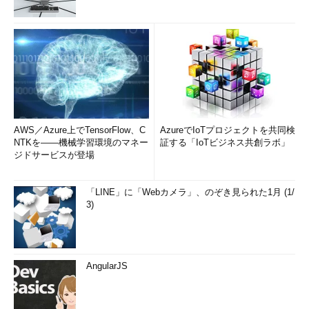
AWS／Azure上でTensorFlow、C
AzureでIoTプロジェクトを共同検
NTKを――機械学習環境のマネー
証する「IoTビジネス共創ラボ」
ジドサービスが登場
「LINE」に「Webカメラ」、のぞき見られた1月 (1/
3)
AngularJS