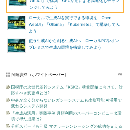
WebUI」で構築 GPU活用による高速化もチャレ
ンジしてみよう
ローカルで生成AIを実行できる環境を「Open
WebUI」「Ollama」「Kubernetes」で構築してみ
よう
使う生成AIから創る生成AIヘ ローカルPCやオン
プレミスで生成AI環境を構築してみよう
関連資料（ホワイトペーパー）
PR
国税庁の次世代基幹システム「KSK2」稼働開始に向けて、対
応すべき変更点とは?
中身が全く分からないレガシーシステムも改修可能 AI活用で
変わるシステム開発
「生成AI活用」実践事例:月額利用のスーパーコンピュータ環
境で得た成果は?
分析スピードもF1級 マクラーレンレーシングの成功を支える