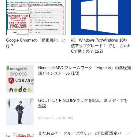
Google Chromeの「拡張機能」と
祝、Windows 7のWindows 10無
は？
償アップグレード！ でも、古いP
Cで動くの？ (1/2)
Node.jsのMVCフレームワーク「Express」の基礎知
識とインストール (1/3)
GOETHEとFINCHIがタッグを組み、新メディアを
創設
PR(FINCHI on GOETHE)
まだあるぞ！ グループポリシーの“鉄板”設定パート