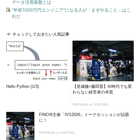
データ活用基盤とは
“年収1000万円エンジニア”になる人が「まずやること」はこ
れだ
チェックしておきたい人気記事
Hello Python (1/3)
【見城徹×藤田晋】AI時代でも変
わらない経営者の本質
PR(FINCHI on GOETHE)
FINCHI主催「IVS2026」トークセッションが話題
に！
PR(FINCHI on GOETHE)