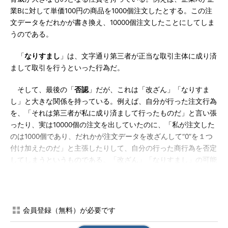
業Bに対して単価100円の商品を1000個注文したとする。この注
文データをだれかが書き換え、10000個注文したことにしてしま
うのである。
「
なりすまし
」は、文字通り第三者が正当な取引主体に成り済
まして取引を行うといった行為だ。
そして、最後の「
否認
」だが、これは「改ざん」「なりすま
し」と大きな関係を持っている。例えば、自分が行った注文行為
を、「それは第三者が私に成り済まして行ったものだ」と言い張
ったり、実は10000個の注文を出していたのに、「私が注文した
のは1000個であり、だれかが注文データを改ざんして“0”を１つ
付け加えたのだ」と主張したりして、自分の行った商行為を否定
してしまうというものである。「改ざん」「なりすまし」の可能
性が存在する以上、こういった主張に真っ向から反論することが
非常に難しくなってしまう。
このように、実世界では顔を見合わせ、押印した書類を取り交
会員登録（無料）が必要です
わすことで回避できていたリスクが、インターネット上では歴然