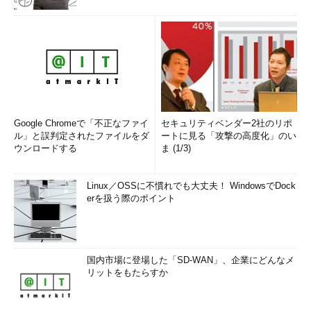
上記のような特徴から、平文のハッシュ値を平文の代わりに秘
密鍵で暗号化するという形が一般的だ（
図4
）。
Google Chromeで「不正なファイ
セキュリティベンダー2社のリポ
ル」と誤判定されたファイルをダ
ートに見る「攻撃の高度化」のい
ウンロードする
ま (1/3)
図4 ハッシュを用いた電子署
名
Linux／OSSに不慣れでも大丈夫！ WindowsでDock
erを扱う際のポイント
この電子署名によって、「なりすまし」「改ざん」のリスクを
回避することができ、結果として「否認」のリスクも回避するこ
とができるわけだ。
国内市場に登場した「SD-WAN」、企業にどんなメ
リットをもたらすか
【コラム】電子署名法
既にご存じの方もいるかもしれない