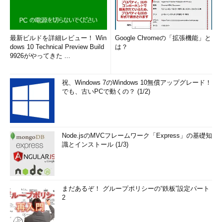
かによって改ざんされていない」ということが言えるのである。
なぜならば、公開鍵を用いて復号できる＝それは対応する秘密
鍵、すなわちAさんのみが持つ秘密鍵で暗号化された＝暗号化し
最新ビルドを詳細レビュー！ Win
Google Chromeの「拡張機能」と
たのはAさんに間違いない、という図式が成り立つからである
dows 10 Technical Preview Build
は？
（
9926がやってきた ...
図3
）。
実際の電子署名は、上記の原理に
ハッシュ関数
というものを組
祝、Windows 7のWindows 10無償アップグレード！
み合わせて行われる。ハッシュ関数とは、以下のような特徴を持
でも、古いPCで動くの？ (1/2)
つアルゴリズムである。
元データの長さに関係なく、ハッシュア
ルゴリズムの出力値（これをハッシュ値
Node.jsのMVCフレームワーク「Express」の基礎知
という）は必ず決められた長さ（128ビッ
識とインストール (1/3)
トや160ビット）になる
元データが少しでも異なれば、ハッシュ
値は大きく異なるものとなる
まだあるぞ！ グループポリシーの“鉄板”設定パート
ハッシュ値から元データを推測すること
2
はほぼ不可能である