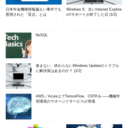
号アルゴリズムには以下のようなものがある。
日本年金機構情報漏えい事件でも
Windows 8、古いInternet Explore
悪用された「盲点」とは
rのサポートが終了した日 (1/2)
●共通鍵
——DES
NoSQL
アメリカの標準暗号アルゴリズム。鍵長が56ビ
ットと短く、安全性については各方面から疑問
の声が上がっている。DESアルゴリズムを2〜3
回使用することで鍵長を112ビットまたは168ビ
ットにしたトリプルDESと呼ばれるものもあ
進まない、終わらないWindows Updateのトラブル
る。先日、アメリカの標準アルゴリズムの候補
に解決策はあるのか？ (1/2)
が発表された。それについては、別のコラム
「アメリカ次世代標準暗号候補決定」を参考し
ていただきたい
AWS／Azure上でTensorFlow、CNTKを――機械学
習環境のマネージドサービスが登場
——RC2、RC4、RC5
アメリカのRSA社が開発したアルゴリズム。鍵
長は可変
●公開鍵