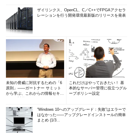
が、日本でも今年の4月に
電子署名法
ザイリンクス、OpenCL、C／C++でFPGAアクセラ
（正式には「電子署名及び認証業務に
レーションを行う開発環境最新版のリリースを発表
関する法律」）が国会で可決され、
来
年の4月から施行される
ことになって
いる。
この電子署名法は、分かりやすく言
うと、文書に電子署名がされた場合、
押印がされたものと同等の効力を持た
せること、そして特定の基準を満たし
た認証局については「特定認証業務」
というお墨付きを与えようというもの
未知の脅威に対抗するための「6
これだけはやっておきたい！ 基
である。この電子署名法については、
原則」――ガートナー サミット
本的なサーバー管理に役立つグル
今後連載の中で詳細に解説するつもり
から学ぶ、これからの情報セキュ
ープポリシー設定
リティ対策
だ。
“Windows 10へのアップグレード：失敗”はエラーで
電子署名の作成と検証
はなかった――アップグレードインストールの簡単
まとめ (1/3...
それでは、実際に電子署名を付加する際の手順を具体的に見て
みよう。