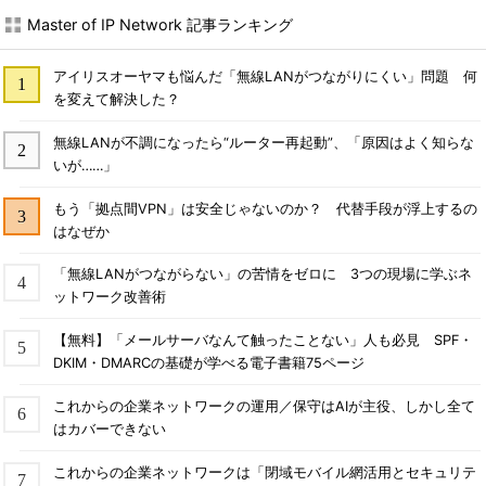
て開発されたアルゴリズムで、鍵配送の機能の
Master of IP Network 記事ランキング
み持っている。ちなみに「公開鍵暗号」は
Diffie氏によって考案され、1976年に Hellman氏
との共同論文「New Directions in
アイリスオーヤマも悩んだ「無線LANがつながりにくい」問題 何
を変えて解決した？
Cryptography」で発表された。RSA社の3人は、
この論文を読んで感嘆し、RSAの開発を始めた
無線LANが不調になったら“ルーター再起動”、「原因はよく知らな
いが……」
【コラム】暗号アルゴリズ
もう「拠点間VPN」は安全じゃないのか？ 代替手段が浮上するの
ム
はなぜか
アメリカでは、DESに代わる標
「無線LANがつながらない」の苦情をゼロに 3つの現場に学ぶネ
準暗号アルゴリズムを選定するプ
ットワーク改善術
ロジェクト“AES”が米商務省技術
標準局（NIST）によって、1997年
【無料】「メールサーバなんて触ったことない」人も必見 SPF・
より行われた。日本から
DKIM・DMARCの基礎が学べる電子書籍75ページ
も“MISTY1”（三菱電
これからの企業ネットワークの運用／保守はAIが主役、しかし全て
機）、“FEAL”（NTT）などがエン
はカバーできない
トリしたが、1999年8月、最終候
補として5つのアルゴリズムが選
これからの企業ネットワークは「閉域モバイル網活用とセキュリテ
ばれた。その中にはIBM社が開発