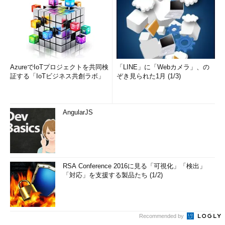
——RSA
最も有名で最も広く使用されているアルゴリズ
ム。この連載の中でも公開鍵アルゴリズムは特
にコメントがない限りこのRSAのことだと思っ
ていただいてかまわない。アルゴリズムの名前
AzureでIoTプロジェクトを共同検
「LINE」に「Webカメラ」、の
証する「IoTビジネス共創ラボ」
ぞき見られた1月 (1/3)
は、3人の開発者のRonald Rivest氏、Adi Shamir
氏、Leonald Adleman氏の頭文字を取って付け
られた。米国RSAセキュリティ社が特許を持っ
AngularJS
ていたが、先日特許の期限切れを迎えた。暗
号、電子署名、鍵配送の機能を持つ
——DSA
アメリカの電子署名標準アルゴリズム。電子署
RSA Conference 2016に見る「可視化」「検出」
名のみの機能を持ち、暗号化の機能は持ってい
「対応」を支援する製品たち (1/2)
ない
——Diffie-Hellman
Whitfield Diffie氏とMartin E. Hellman氏によっ
Recommended by