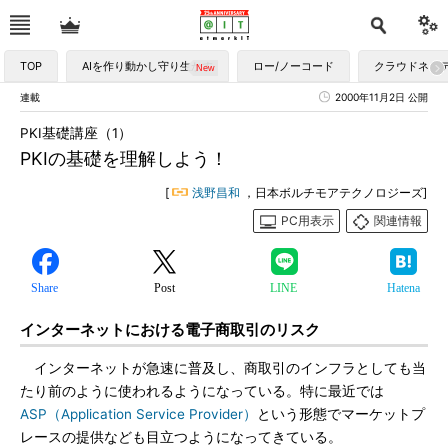
TOP
AIを作り動かし守り生かす
ロー/ノーコード
クラウドネイ
連載
2000年11月2日 公開
PKI基礎講座（1）
PKIの基礎を理解しよう！
[
浅野昌和
，日本ボルチモアテクノロジーズ]
PC用表示
関連情報
Share
Post
LINE
Hatena
インターネットにおける電子商取引のリスク
インターネットが急速に普及し、商取引のインフラとしても当
たり前のように使われるようになっている。特に最近では
ASP（Application Service Provider）
という形態でマーケットプ
レースの提供なども目立つようになってきている。