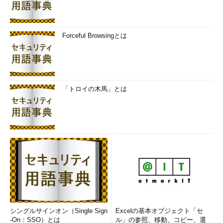
てしまうことはないのである。逆にAさんの「公開鍵」を持って
いれば、だれもがAさんと暗号文のやりとりができるようにな
る。暗号文をやりとりする相手が何人になろうと、Aさんが厳重
Forceful Browsingとは
に保管しなければならないのはAさんの秘密鍵だけということに
なる。
このように公開鍵暗号方式は共通鍵暗号方式に比べて、オープ
ンなネットワークであるインターネットというインフラに非常に
「トロイの木馬」とは
有効性が高い。
電子署名実現の仕組み
上記で例として述べた暗号化は、最初に述べたリスクのうち
「盗聴」、そして場合によっては「なりすまし」を防ぐのに有効
な手段である。
さらに、公開鍵暗号方式を使用して電子署名というものが実現
できる。これは、PKIの非常に特徴的で、しかも非常に有効な使
用方法だと言える。
シングルサインオン（Single Sign
Excelの基本オブジェクト「セ
-On：SSO）とは
ル」の参照、移動、コピー、選