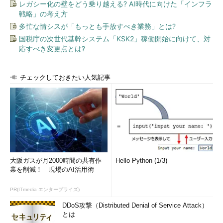
レガシー化の壁をどう乗り越える? AI時代に向けた「インフラ
使って暗号化したものはそれと対になっているもう一方の鍵を使
戦略」の考え方
用しなければ復号できないということだ。この一対の鍵は便宜上
多忙な情シスが「もっとも手放すべき業務」とは?
「秘密鍵」と「公開鍵」と呼ばれている。
国税庁の次世代基幹システム「KSK2」稼働開始に向けて、対
応すべき変更点とは?
チェックしておきたい人気記事
図2 公開鍵暗号方式の暗号化と復号の仕組み
先ほどのAさんとBさんの例を見てみよう。ここではBさんがA
さんに暗号文を送付する場合を考えてみる。まずBさんはAさん
の公開鍵を入手する。基本的にこの鍵の内容は誰が手に入れても
よいものなので、Aさんはそれを電子メールで送ってもよいし、
大阪ガスが月2000時間の共有作
Hello Python (1/3)
自分のホームページ上に公開してもよい。BさんはAさんの公開
業を削減！ 現場のAI活用術
鍵を入手したら、その鍵を使って送付したい文書を暗号化し、A
さんに送付する。受け取ったAさんは、自分の秘密鍵を使用して
PR(ITmedia エンタープライズ)
その文書を復号するのである。Aさんの公開鍵で暗号化したもの
DDoS攻撃（Distributed Denial of Service Attack）
は、Aさんの秘密鍵でしか復号できないため、仮に第三者がAさ
とは
んの公開鍵を入手したとしても、暗号化された文書の内容が漏れ