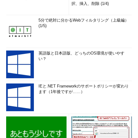
択、挿入、削除 (1/4)
先ほど、「片方の鍵を使って暗号化し
たものはそれと対になっているもう一方
の鍵を使用しなければ復号できない」の
5分で絶対に分かるWebフィルタリング（上級編）
が公開鍵暗号方式だと書いた。これはす
(1/5)
なわち、公開鍵で暗号化したものは秘密
鍵でしか復号できないということととも
に、秘密鍵で暗号化したものは公開鍵で
英語版と日本語版、どっちのOS環境が使いやす
しか復号できないということでもある。
図3 電子署名の原理
い？
電子署名はこれを利用している。
「公開鍵はだれにでも公開しているものなんだから、秘密鍵で
暗号化することって意味がないんじゃないの？」と思われる方も
IEと.NET Frameworkのサポートポリシーが変わり
いるだろう。ところが、これが大いに意味があるのだ。
ます（1年後ですが……）
電子署名の原理はこういうことだ。AさんがBさんにある文書
を送ろうとしている。この文書（平文）とともに、文書を自分の
秘密鍵で暗号化したものを一緒に送るのである。この2つを受け
取ったBさんは、まず暗号化された文書をAさんの公開鍵で復号
する。それと平文を比較する。これが一致したとき、どのような
ことが言えるだろうか。それは、「その文書はAさん以外のだれ