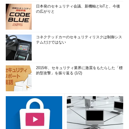
いないことが検証されたことになる。
日本発のセキュリティ会議、新機軸とIoTと、今後
の広がりと
公開鍵と電子証明書
先ほど、公開鍵はだれが入手してもよく、どんな方法で相手に
渡してもかまわないと書いた。では、公開鍵を受け取った人は、
コネクテッドカーのセキュリティリスクは制御シス
テムだけではない
どのような方法でその持ち主を確かめるのだろうか？
公開鍵の持ち主（＝その公開鍵に対応した秘密鍵の持ち主）を
証明するものとして「電子証明書」というものが存在し、その証
2015年、セキュリティ業界に激震をもたらした「標
明書を発行する機関を「認証局」という。Aさんの公開鍵を受け
的型攻撃」を振り返る (1/2)
取ったら（実際には証明書の中に公開鍵が含まれた形になってい
る）、証明書の内容に不備がないか、そしてその証明書を発行し
た認証局が信頼できる認証局かどうかで確認するということにな
る。電子証明書と認証局については、連載の中で詳細に触れてい
きたい。
【コラム】暗号アルゴリズム
現在インターネット上で広く使われている暗