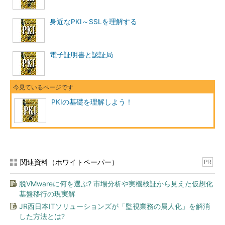
図1 共通鍵暗号方式の暗号化と復号の仕組み
身近なPKI～SSLを理解する
この方式の場合、ある文書を暗号化した際に使用した鍵は、復
号する際にも必ず必要になる。例えば、ある文書をインターネッ
トを介してAさんがBさんに送付する場合を考えてみよう。そう
電子証明書と認証局
すると、AさんはBさんに対して、暗号化の際に使用した（ある
いはする）鍵を何らかの、絶対に他人に知られないような方法を
使って渡さなければならない。これは非常に大きな問題点だ。さ
らに、AさんがBさん以外に、Cさん、Dさんともやりとりしよう
PKIの基礎を理解しよう！
と思った場合には、Cさん用、Dさん用にも鍵を用意し、それぞ
れの相手とそれを共有しなければならなくなってしまう。つま
り、Aさんは暗号文のやりとりをする相手の数だけ鍵を保管し、
しかもそれを厳重に管理しなければならないのである。
関連資料（ホワイトペーパー）
PR
上記のような欠点があっては、インターネットというインフラ
を十分に活用することが非常に難しくなってしまう。
脱VMwareに何を選ぶ? 市場分析や実機検証から見えた仮想化
基盤移行の現実解
これに対して公開鍵暗号方式は暗号化と復号で異なる2つの鍵
JR西日本ITソリューションズが「監視業務の属人化」を解消
を使用する（
図2
）。あらかじめキーペアと呼ばれる一対の鍵を
した方法とは?
生成し、それを使用するのだが、非常に特徴的なのは片方の鍵を