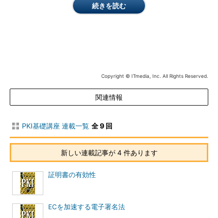
と存在してしまうのである。
続きを読む
PKIってナニ？
上記で述べたリスクを回避し、インターネット上で安全な商取
引を行うためのインフラとして注目されているのが
PKI
だ。PKIと
は
Public Key Infrastructure
の略で、
公開鍵暗号方式
という暗号
技術を使用したセキュリティ・インフラである。
Copyright © ITmedia, Inc. All Rights Reserved.
公開鍵暗号方式とは古くから存在している
共通鍵暗号方式
（ま
関連情報
たは対称鍵暗号方式）の欠点を解消するものとして考案されたも
のである。
PKI基礎講座 連載一覧
全 9 回
共通鍵暗号方式とは、暗号化するための鍵とそれを復号するた
めの鍵に同じものを使用するという暗号化方式の総称である（
図
新しい連載記事が 4 件あります
1
）。
証明書の有効性
ECを加速する電子署名法