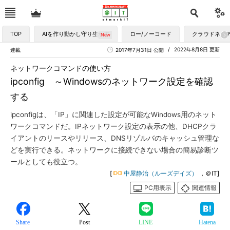
TOP
AIを作り動かし守り生かす
ロー/ノーコード
クラウドネイ
2022年8月8日 更新
連載
2017年7月31日 公開
ネットワークコマンドの使い方
ipconfig ～Windowsのネットワーク設定を確認
する
ipconfigは、「IP」に関連した設定が可能なWindows用のネット
ワークコマンドだ。IPネットワーク設定の表示の他、DHCPクラ
イアントのリースやリリース、DNSリゾルバのキャッシュ管理な
どを実行できる。ネットワークに接続できない場合の簡易診断ツ
ールとしても役立つ。
[
中屋静治（ルーズデイズ）
，＠IT]
PC用表示
関連情報
Share
Post
LINE
Hatena