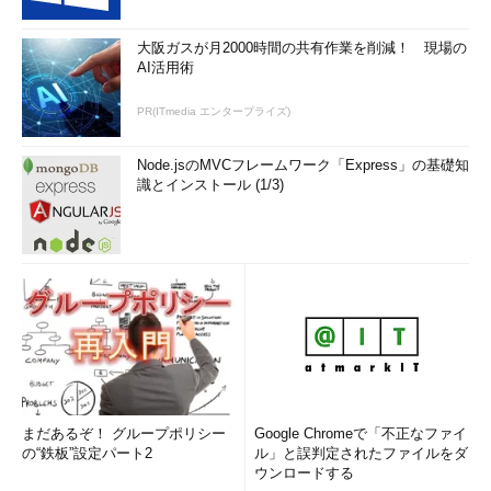
（2）プライマリDNSサフィックス
大阪ガスが月2000時間の共有作業を削減！ 現場の
DNSサフィックスとは、このホストが所属するDNSドメイン名
AI活用術
だ。通信上FQDN（Fully Query Domain Name：完全DNSホスト
名）を組み立てる必要がある場合は、このサフィックスとホスト
PR(ITmedia エンタープライズ)
名が自動的に組み合わされる。
Node.jsのMVCフレームワーク「Express」の基礎知
識とインストール (1/3)
ここではこのノード全体で共通のデフォルトのDNSサフィック
スが表示される。［コントロールパネル］-［システム］-［コン
ピュータの基本的な情報の表示］における［コンピュータ名、ド
メインおよびワークグループの設定］の変更から設定できる。
（3）ノードタイプ
Windowsネットワーク（NBT：NetBIOS over TCP/IP）におけ
るノード（ホスト）のタイプ。次の4種類がある。
ブロードキャスト（b-node）：ブロードキャストのみで他
まだあるぞ！ グループポリシー
Google Chromeで「不正なファイ
の“鉄板”設定パート2
のノードの名前解決を行う。WINSサーバ（Windows
ル」と誤判定されたファイルをダ
ウンロードする
Internet Name Service：Windowsネットワークにおける