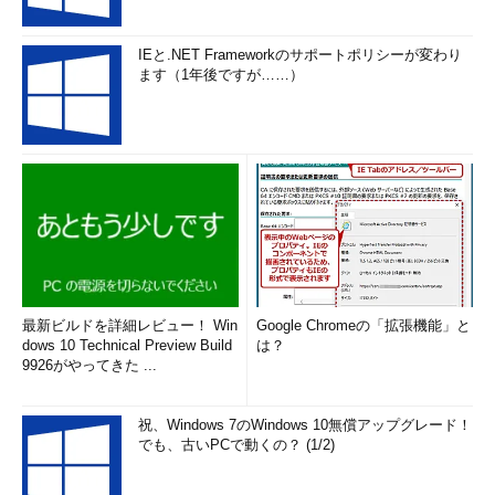
19
-
80
-
EE
-
73
-
A6
-
78
-
85
   DNS 
サーバー.
.
.
.
.
.
.
.
.
:
2001
:
240
:
299a
:
6e00
:
20b
:
a2ff
:
feea
:
4d0c
IEと.NET Frameworkのサポートポリシーが変わり
192.168
.
1.1
ます（1年後ですが……）
NetBIOS
 over TCP
/
IP 
.
.
.
.
.
:
有効
（A）のブロックは主に基本的な設定表示部分だ。ホストによ
っては複数のネットワークアダプターが設定されている場合もあ
る。そうした場合でも、共通した設定を表示する。（B）のブロ
ックは個々のネットワークアダプターごとの設定だ。ここでは1
つしか現れていないものの、複数のアダプターが設定されていれ
ば（B）のブロックは複数になる。
（1）ホスト名
最新ビルドを詳細レビュー！ Win
Google Chromeの「拡張機能」と
dows 10 Technical Preview Build
は？
このホストに設定されているホスト名。ただし、DNSに登録さ
9926がやってきた ...
れているとは限らない。あくまでホストローカルでの設定だ。
［コントロールパネル］-［システム］-［コンピュータの基本的
祝、Windows 7のWindows 10無償アップグレード！
な情報の表示］におけるコンピュータ名の設定が反映される。
でも、古いPCで動くの？ (1/2)
Windowsネットワークにおけるホスト名とも一致する。