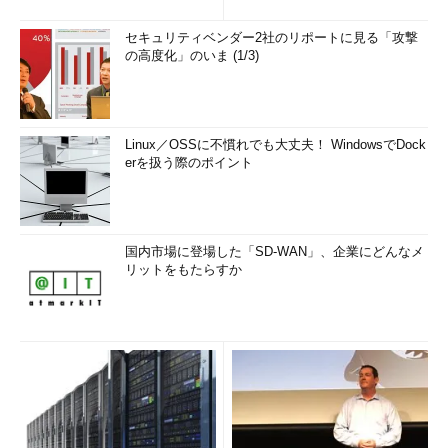
NetBIOS名とIPアドレス間名前解決サーバ）が設定されて
いない場合にはブロードキャストとなる。
セキュリティベンダー2社のリポートに見る「攻撃
の高度化」のいま (1/3)
ピアツーピア（p-node）：WINSサーバへ問い合わせて名
前解決をする。
混合（m-node）：ブロードキャストによる名前解決がで
きない場合に、WINSサーバを用いて名前解決を試みる。
Linux／OSSに不慣れでも大丈夫！ WindowsでDock
ハイブリッド（h-node）：WINSサーバへ問い合わせて名
erを扱う際のポイント
前解決できない場合は、ブロードキャストで名前解決を試
みる。WINSサーバが設定されている場合にはハイブリッ
ドとなる。
国内市場に登場した「SD-WAN」、企業にどんなメ
リットをもたらすか
（4）IPルーティングの有効／無効
複数のネットワークアダプター（インタフェース）がホストに
装着されている場合に、個々のネットワークアダプター間のIPパ
ケットのルーティング（互いの通信）を許可するかどうかを表示
する。つまりルーターと同等の役割を持たせるかどうかだ。サー
バではない限り、通常はあまり必要ではないだろう。