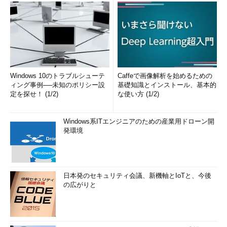
物理アドレスとも呼ばれる。ネットワークアダプターへ固有に
振られている番号だ。通常ネットワークアダプターの出荷時に設
定されており、変更できない。
（9）DHCP有効／無効
Windows 10のトラブルシューテ
Caffeで画像解析を始めるための
ィング事例──未知のポリシー設
基礎知識とインストール、基本的
DHCP（Dynamic Host Configuration Protocol）が有効かどう
定を探せ！ (1/2)
な使い方 (1/2)
かを示す。
（10）自動構成（APIPA：Automatic Private IP Addressing）
Windows系ITエンジニアのための産業用ドローン開
発環境
機能の有効／無効
APIPAはWindowsで利用できる自動IPアドレス割り当て機能
だ。とはいえ、APIPAにはDHCPのようにあらかじめ規定された
日本発のセキュリティ会議、新機軸とIoTと、今後
IPアドレスを振り分ける機能はない。もともとは閉じたネットワ
の広がりと
ーク内で手軽に通信するために規定された特別なIPアドレス
（169.254.0.0～169.254.255.255：リンクローカルアドレスと呼
ばれる、グローバルアドレスやプライベートアドレスなどのよう
なIPアドレスの種類）を設定してくれるにすぎない。本来はNAT