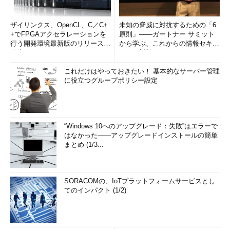
（5）WINSプロキシの有効／無効
WINSを用いる際に、他の物理ネットワーク（セグメント）の
ザイリンクス、OpenCL、C／C+
未知の脅威に対抗するための「6
WINSサーバと直接通信できないホストのために問い合わせを仲
+でFPGAアクセラレーションを
原則」――ガートナー サミット
行う開発環境最新版のリリースを
から学ぶ、これからの情報セキュ
介するのがWINSプロキシだ。自身がプロキシではなく、同じ物
発表
リティ対策
理ネットワークにWINSサーバが存在していない場合には設定す
る場合もある。いずれにせよ、利用するネットワークの管理ポリ
これだけはやっておきたい！ 基本的なサーバー管理
に役立つグループポリシー設定
シーによる。
（6）接続固有のDNSサフィックス
このアダプターからの通信時に適用されるDNSサフィックスで
“Windows 10へのアップグレード：失敗”はエラーで
はなかった――アップグレードインストールの簡単
ある。つまりアダプターが接続されているネットワークごとに所
まとめ (1/3...
属しているDNSドメインが変更できるということだが、あまり必
要になることはないだろう。
SORACOMの、IoTプラットフォームサービスとし
（7）ネットワークアダプター名
てのインパクト (1/2)
ネットワークアダプターの名称を表示する。
（8）MACアドレス