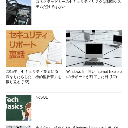
コネクテッドカーのセキュリティリスクは制御シス
にも対応しているものの、ネットワーク構成次第では、APIPAの
テムだけではない
アドレスでは接続できないようになっていることも多いだろう。
DHCPによるIP取得がうまくいかなかったときなどに勝手に割
り当てられてしまうので、あまり実用上の意味はない。逆にこの
アドレスが割り当てられた場合は、IPアドレス設定が正常に行わ
れていないと判断することもできる。
（11）IPv6アドレス
ホストのIPv6アドレス。システム設定でIPv6を有効にしている
2015年、セキュリティ業界に激
Windows 8、古いInternet Explore
場合には表示されていることだろう。静的に生成されたIPv6アド
震をもたらした「標的型攻撃」を
rのサポートが終了した日 (1/2)
レスまたはDHCPv6サーバによって割り振られたアドレスが表示
振り返る (1/2)
されているはずだ。
NoSQL
（12）一時IPv6アドレス
通常のIPv6アドレスとは異なり、ネットワークアダプターの
MACアドレスなどから割り出したアドレスではなく、ランダム
に生成したIPv6アドレス。プライバシー保護のためにこちらのア
進まない、終わらないWindows Updateのトラブル