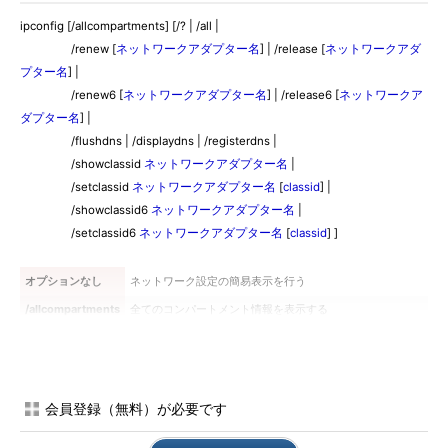
ipconfig [/allcompartments] [/? | /all |
/renew [
ネットワークアダプター名
] | /release [
ネットワークアダ
プター名
] |
/renew6 [
ネットワークアダプター名
] | /release6 [
ネットワークア
ダプター名
] |
/flushdns | /displaydns | /registerdns |
/showclassid
ネットワークアダプター名
|
/setclassid
ネットワークアダプター名
[
classid
] |
/showclassid6
ネットワークアダプター名
|
/setclassid6
ネットワークアダプター名
[
classid
] ]
オプションなし
ネットワーク設定の簡易表示を行う
/allcompartments
全てのコンパートメント情報を表示する
/?
ヘルプ表示
/All
ネットワーク設定の詳細表示を行う
/renew
指定したネットワークアダプターにおけるDHCPサーバか
会員登録（無料）が必要です
らのIPv4アドレスのリースを更新する。アダプター名を省
略した場合には全てのアダプターが対象になる