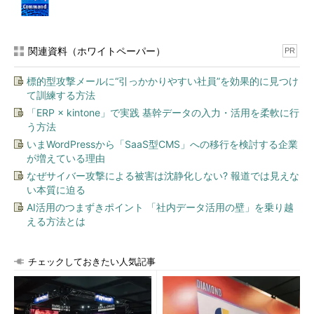
-(
3
)
   IP 
ルーティング有効
.
.
.
.
.
.
.
.
.:
いいえ
<--
-(
4
)
   WINS 
プロキシ有効
.
.
.
.
.
.
.
.
.
.:
いいえ
<--
関連資料（ホワイトペーパー）
PR
-(
5
)
標的型攻撃メールに“引っかかりやすい社員”を効果的に見つけ
イーサネット
アダプター
イーサネット
1
:
<------
(
B
)
て訓練する方法
「ERP × kintone」で実践 基幹データの入力・活用を柔軟に行
接続固有の
 DNS 
サフィックス
.
:
example
.
com                 
う方法
<---(
6
)
いまWordPressから「SaaS型CMS」への移行を検討する企業
説明.
.
.
.
.
.
.
.
.
.
.
.
.
:
Intel
(
R
)
Gigabit
 CT 
が増えている理由
Desktop
Adapter
<---(
7
)
物理アドレス.
.
.
.
.
.
.
.
.
:
00
-
A0
-
90
-
16
-
99
-
99
なぜサイバー攻撃による被害は沈静化しない? 報道では見えな
<---(
8
)
い本質に迫る
   DHCP 
有効
.
.
.
.
.
.
.
.
.
.
:
はい
AI活用のつまずきポイント 「社内データ活用の壁」を乗り越
<---(
9
)
える方法とは
自動構成有効.
.
.
.
.
.
.
.
.
:
はい
<---(
10
)
IPv6
アドレス
.
.
.
.
.
.
.
.
:
チェックしておきたい人気記事
2001
:
c90
:
8207
:
64c8
:
824
:
f315
:
e169
:
3d1a
(優先)
<---(
11
)
一時
IPv6
アドレス.
.
.
.
.
.
:
2001
:
c90
:
8207
:
64c8
:
6437
:
e16b
:
c806
:
fff0
(優先)
<---(
12
)
リンクローカル
IPv6
アドレス.
: