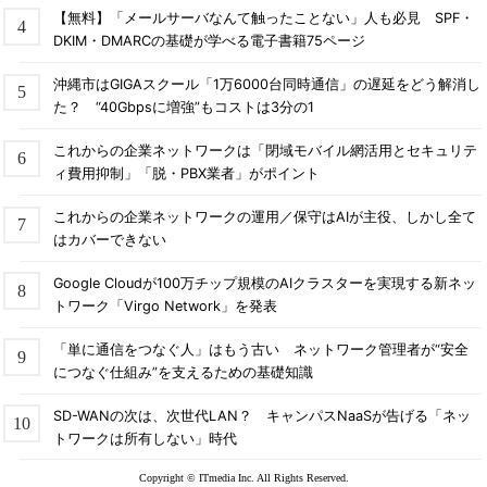
かどうかを示す。
【無料】「メールサーバなんて触ったことない」人も必見 SPF・
DKIM・DMARCの基礎が学べる電子書籍75ページ
DHCPのリース/リリースを実行する
沖縄市はGIGAスクール「1万6000台同時通信」の遅延をどう解消し
IP割り当てをDHCPで行っている場合、ipconfigコマンドから
た？ “40Gbpsに増強”もコストは3分の1
手動でDHCPのリース延長（Renew）／リリース（開放）を実行
できる。
これからの企業ネットワークは「閉域モバイル網活用とセキュリテ
ィ費用抑制」「脱・PBX業者」がポイント
DHCPリース延長（Renew）の例
これからの企業ネットワークの運用／保守はAIが主役、しかし全て
はカバーできない
C
:
\>ipconfig 
/
renew 
"イーサネット"
Google Cloudが100万チップ規模のAIクラスターを実現する新ネッ
Windows
 IP 
構成
トワーク「Virgo Network」を発表
イーサネット
アダプター
イーサネット
2
:
「単に通信をつなぐ人」はもう古い ネットワーク管理者が“安全
につなぐ仕組み”を支えるための基礎知識
接続固有の
 DNS 
サフィックス
.
.
.
.
.:
IPv4
アドレス
.
.
.
.
.
.
.
.
.
.
.
.:
192.168
.
1.111
SD-WANの次は、次世代LAN？ キャンパスNaaSが告げる「ネッ
サブネット
マスク
.
.
.
.
.
.
.
.
.
.:
255.255
.
255.0
トワークは所有しない」時代
デフォルト
ゲートウェイ
.
.
.
.
.
.
.:
192.168
.
1.1
Copyright © ITmedia Inc. All Rights Reserved.