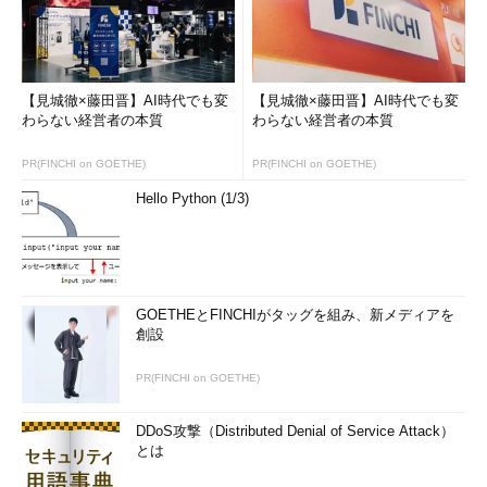
fe80
::
824
:
f315
:
e169
:
3d1a
%
3
(優先)
<---(
13
)
IPv4
アドレス
.
.
.
.
.
.
.
.
:
192.168
.
1.111
(優先)
<---(
14
)
サブネット
マスク
.
.
.
.
.
.
:
255.255
.
255.0
【見城徹×藤田晋】AI時代でも変
【見城徹×藤田晋】AI時代でも変
<---(
15
)
わらない経営者の本質
わらない経営者の本質
リース取得.
.
.
.
.
.
.
.
.
.
:
2017
年
5
月
14
日
4
:
39
:
24
<---(
16
)
PR(FINCHI on GOETHE)
PR(FINCHI on GOETHE)
リースの有効期限.
.
.
.
.
.
.
:
2017
年
5
月
14
日
8
:
39
:
23
<---(
17
)
Hello Python (1/3)
デフォルト
ゲートウェイ
.
.
.
:
fe80
::
669e
:
f3ff
:
fef2
:
b1a5
%
3
<---(
18
)
192.168
.
1.1
<---+
   DHCP 
サーバー
.
.
.
.
.
.
.
.
:
192.168
.
1.1
GOETHEとFINCHIがタッグを組み、新メディアを
<---(
19
)
創設
DHCPv6
 IAID 
.
.
.
.
.
.
.
.
.
:
375915978
<---(
20
)
PR(FINCHI on GOETHE)
DHCPv6
クライアント
 DUID
.
.
.
:
00
-
01
-
00
-
01
-
18
-
19
-
08
-
B4
-
80
-
EE
-
73
-
06
-
B7
-
AC    
<---(
21
)
DDoS攻撃（Distributed Denial of Service Attack）
   DNS 
サーバー.
.
.
.
.
.
.
.
.
:
とは
2001
:
c90
:
8207
:
64c8
:
20a
:
a2ff
:
feea
:
4d01
<---(
22
)
192.168
.
1.1