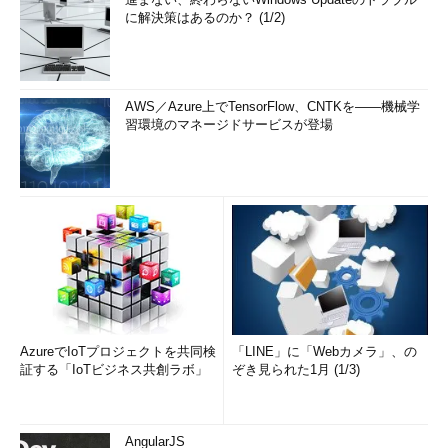
ドレスを実際の通信に使うように設定されていることもある。
に解決策はあるのか？ (1/2)
（13）リンクローカルIPv6アドレス
ローカルネットワークでのみ用いる専用のIPv6アドレス。
AWS／Azure上でTensorFlow、CNTKを――機械学
習環境のマネージドサービスが登場
（14）IPv4アドレス
ホストのIPv4アドレス。プロパティで指定した独自のIPアドレ
スか、DHCP機能によって割り振られたIPアドレスが表示されて
いるはずだ。
（15）サブネットマスク
ホストが使用するIPv4のためのサブネットマスク。DHCPサー
バにより自動的に設定されている場合もある。ブロードキャスト
AzureでIoTプロジェクトを共同検
「LINE」に「Webカメラ」、の
アドレスが別に用意されていないことに注意しよう。つまりこの
証する「IoTビジネス共創ラボ」
ぞき見られた1月 (1/3)
マスクを元に全てのブロードキャストアドレスが生成される。
（16）IPアドレス取得日時
AngularJS