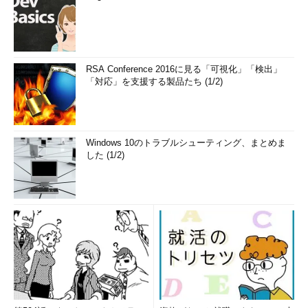
DHCPサーバからIPアドレスを取得した場合のリース（取得）
日時。
（17）IPアドレスリース日時
RSA Conference 2016に見る「可視化」「検出」
「対応」を支援する製品たち (1/2)
DHCPサーバからIPアドレスを取得した場合のリリース（開
放）予定日時。
（18）デフォルトゲートウェイ
Windows 10のトラブルシューティング、まとめま
した (1/2)
デフォルトゲートウェイのIPv6/IPv4アドレス。
DHCPv6/DHCPサーバにより自動的に設定されている場合もあ
る。
（19）DHCPサーバ
DHCPv6/DHCPサーバのIPv6/IPv4アドレス。設定はしなくと
も、DHCPサーバを使用している場合には自動的にサーバのIPア
ドレスが表示される。つまりDHCPサーバを使用していなかった
り、正常に稼働していなかったりする場合には表示されない。