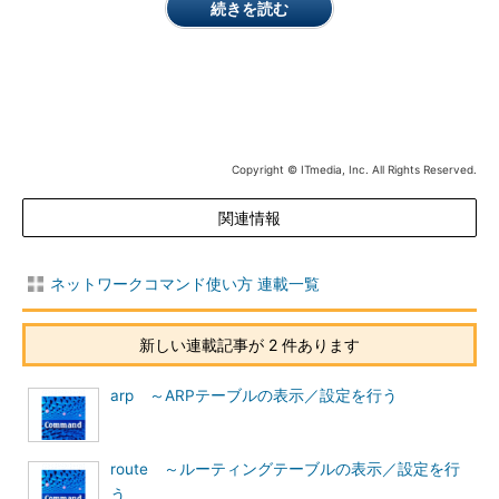
続きを読む
/release
指定したネットワークアダプターにおけるDHCPサーバか
らのIPv4アドレスのリースを開放（リリース）する。アダ
プター名を省略した場合には全てのアダプターが対象にな
る
/renew6
指定したネットワークアダプターにおけるDHCPv6サーバ
からのIPv6アドレスのリースを更新する。アダプター名を
省略した場合には全てのアダプターが対象になる
Copyright © ITmedia, Inc. All Rights Reserved.
/release6
指定したネットワークアダプターにおけるDHCPv6サーバ
からのIPv6アドレスのリースを開放（リリース）する。ア
ダプター名を省略した場合には全てのアダプターが対象に
関連情報
なる
/flushdns
DNSリゾルバの未使用キャッシュを削除する
ネットワークコマンド使い方 連載一覧
/displaydns
DNSリゾルバのキャッシュを表示する
/registerdns
DHCPサーバからのIPアドレスのリースを更新するととも
新しい連載記事が 2 件あります
に、ダイナミックDNSへレコードを登録する
/showclassid
DHCPサーバから通知された利用可能なクラスIDを表示す
arp ～ARPテーブルの表示／設定を行う
る
/setclassid
新しいクラスIDをアダプターに設定する
/showclassid6
DHCPv6サーバから通知された利用可能なクラスIDを表示
route ～ルーティングテーブルの表示／設定を行
する
う