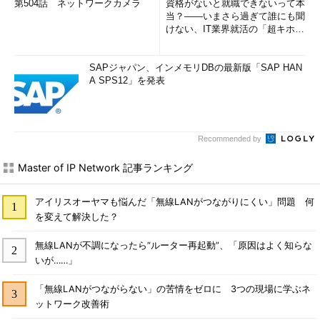
第504話 ネットワークカメラ
資格がないと就職できないって本
当？――いまさら過ぎて誰にも聞
（20）DHCPv6 IAID
けない、IT業界就活の「超キホ
ン」 (1/3)
アイデンティティアソシエーション（IA：Identity
SAPジャパン、インメモリDBの最新版「SAP HAN
Association）と呼ばれる、DHCPv6サーバがアドレスをプール
A SPS12」を発表
する際に決定される固有番号。DHCPv6クライアントはネットワ
ークアダプターごとに設定される。
（21）DHCPv6クライアントDUID
Recommended by
Master of IP Network 記事ランキング
DHCPv6のサーバやクライアントに割り当てられる固有番号
（DUID：DHCP Unique IDentifier）。
アイリスオーヤマも悩んだ「無線LANがつながりにくい」問題 何
（22）DNSサーバ
を変えて解決した？
無線LANが不調になったら“ルーター再起動”、「原因はよく知らな
DNSサーバのIPv6およびIPv4アドレス。
いが……」
（23）NetBIOS over TCP/IP
「無線LANがつながらない」の苦情をゼロに 3つの現場に学ぶネ
ットワーク改善術
Windowsネットワーク（NBT：NetBIOS over TCP/IP）が有効