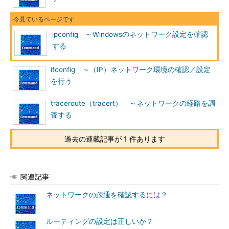
/setclassid6
新しいクラスID（DHCPv6）をアダプターに設定する
ネットワーク環境を確認する
ipconfig ～Windowsのネットワーク設定を確認
する
ipconfigの最も重要な役割は、IPネットワーク設定を一目で確
認できるということだ。初歩的な設定ミスやエラーは、このコマ
ifconfig ～（IP）ネットワーク環境の確認／設定
ンドを用いて確実にチェックできる。
を行う
/Allオプション付きで実行した場合には、次のように現在のネ
traceroute（tracert） ～ネットワークの経路を調
ットワーク設定の詳細表示を行う。
査する
C
:
\>ipconfig 
/
all

過去の連載記事が 1 件あります
Windows
 IP 
構成
<------
(
A
)
関連記事
ホスト名.
.
.
.
.
.
.
.
.
.
.
.
.
.
.:
 yamadasPC1   
<--
-(
1
)
ネットワークの疎通を確認するには？
プライマリ
 DNS 
サフィックス
.
.
.
.
.:
example
.
net     
<--
-(
2
)
ルーティングの設定は正しいか？
ノード
タイプ
.
.
.
.
.
.
.
.
.
.
.
.:
ハイブリッド
<--