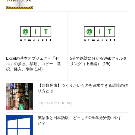
NetBIOS
 over TCP
/
IP 
.
.
.
.
.
:
有効
<---(
23
)
接続固有の
 DNS 
サフィックス.
.:
 flets
-
east
.
jp

説明.
.
.
.
.
.
.
.
.
.
.
.
.
:
Intel
(
R
)
Dual
Band
Wireless
-
AC 
7260
物理アドレス.
.
.
.
.
.
.
.
.
:
 AC
-
FD
-
CE
-
6E-38
-
D1

   DHCP 
有効
.
.
.
.
.
.
.
.
.
.
:
いいえ
自動構成有効.
.
.
.
.
.
.
.
.
:
はい
IPv6
アドレス
.
.
.
.
.
.
.
.
:
Excelの基本オブジェクト「セ
5分で絶対に分かるWebフィルタ
2001
:
240
:
299a
:
6e00
:
fc76
:
3574
:
e96c
:
2cb
(優先)
ル」の参照、移動、コピー、選
リング（上級編） (1/5)
択、挿入、削除 (1/4)
一時
IPv6
アドレス.
.
.
.
.
.
:
2001
:
240
:
299a
:
6e00
:
a941
:
ceb9
:
9250
:
41b5
(優先)
リンクローカル
IPv6
アドレス
:
【西野亮廣】つくりたいものを追求できる環境の作
fe80
::
fc76
:
3574
:
e96c
:
2cb
%
9
(優先)
り方とは
IPv4
アドレス
.
.
.
.
.
.
.
.
:
192.168
.
1.50
(優先)
サブネット
マスク
.
.
.
.
.
.
:
255.255
.
255.0
PR(FINCHI on GOETHE)
デフォルト
ゲートウェイ
.
.
.
:
fe80
::
20b
:
a2ff
:
feea
:
4d0c
%
9
英語版と日本語版、どっちのOS環境が使いやす
192.168
.
1.1
い？
DHCPv6
 IAID 
.
.
.
.
.
.
.
.
.
:
363658702
DHCPv6
クライアント
 DUID
.
.
.
:
00
-
01
-
00
-
01
-
1D
-
50
-
D4
-