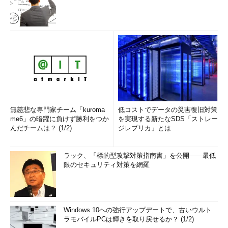
無慈悲な専門家チーム「kuroma
低コストでデータの災害復旧対策
me6」の暗躍に負けず勝利をつか
を実現する新たなSDS「ストレー
んだチームは？ (1/2)
ジレプリカ」とは
ラック、「標的型攻撃対策指南書」を公開――最低
限のセキュリティ対策を網羅
Windows 10への強行アップデートで、古いウルト
ラモバイルPCは輝きを取り戻せるか？ (1/2)