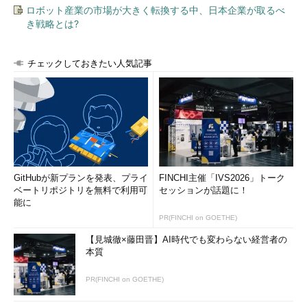
ロボット産業の市場が大きく転換する中、日本企業が取るべ
き戦略とは?
チェックしておきたい人気記事
GitHubが新プランを発表、プライ
FINCHI主催「IVS2026」トーク
ベートリポジトリを無料で利用可
セッションが話題に！
能に
PR(FINCHI on GOETHE)
【見城徹×藤田晋】AI時代でも変わらない経営者の
本質
PR(FINCHI on GOETHE)