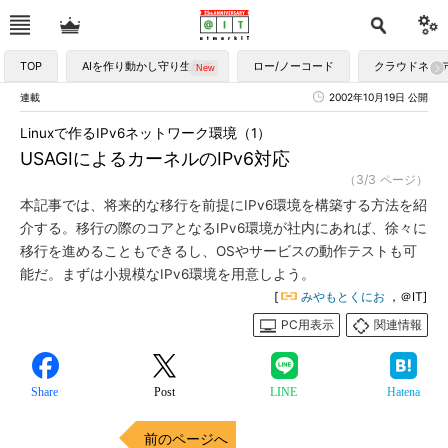
TOP
AIを作り動かし守り生かす
ロー/ノーコード
クラウドネイ
連載
2002年10月19日 公開
Linuxで作るIPv6ネットワーク環境（1）
USAGIによるカーネルのIPv6対応
（3/3 ページ）
本記事では、将来的な移行を前提にIPv6環境を構築する方法を紹
介する。移行の際のコアとなるIPv6環境が社内にあれば、徐々に
移行を進めることもできるし、OSやサービスの動作テストも可
能だ。まずは小規模なIPv6環境を用意しよう。
[
みやもとくにお
，＠IT]
PC用表示
関連情報
Share
Post
LINE
Hatena
前のページへ