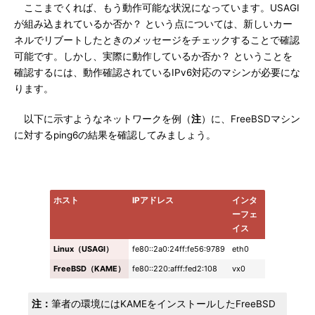
ここまでくれば、もう動作可能な状況になっています。USAGI
が組み込まれているか否か？ という点については、新しいカー
ネルでリブートしたときのメッセージをチェックすることで確認
可能です。しかし、実際に動作しているか否か？ ということを
確認するには、動作確認されているIPv6対応のマシンが必要にな
ります。
以下に示すようなネットワークを例（
注
）に、FreeBSDマシン
に対するping6の結果を確認してみましょう。
ホスト
IPアドレス
インタ
ーフェ
イス
Linux（USAGI）
fe80::2a0:24ff:fe56:9789
eth0
FreeBSD（KAME）
fe80::220:afff:fed2:108
vx0
注：
筆者の環境にはKAMEをインストールしたFreeBSD