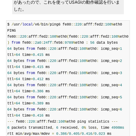
があったので、これを使ってUSAGIの動作確認を行いま
した。
$ 
/
usr
/
local
/
v6
/
bin
/
ping6 fe80
::
220
:
afff
:
fed2
:
108
%
eth0

PING 
fe80
::
220
:
afff
:
fed2
:
108
%
eth0
(
fe80
::
220
:
afff
:
fed2
:
108
%
eth0
)
from
 fe80
::
2a0
:
24ff
:
fe56
:
9789
%
eth0 
:
56
64
 bytes 
from
 fe80
::
220
:
afff
:
fed2
:
108
%
eth0
:
 icmp_seq
=
1
ttl
=
64
 time
=
0.415
64
 bytes 
from
 fe80
::
220
:
afff
:
fed2
:
108
%
eth0
:
 icmp_seq
=
2
ttl
=
64
 time
=
0.415
64
 bytes 
from
 fe80
::
220
:
afff
:
fed2
:
108
%
eth0
:
 icmp_seq
=
3
ttl
=
64
 time
=
0.412
64
 bytes 
from
 fe80
::
220
:
afff
:
fed2
:
108
%
eth0
:
 icmp_seq
=
4
ttl
=
64
 time
=
0.386
64
 bytes 
from
 fe80
::
220
:
afff
:
fed2
:
108
%
eth0
:
 icmp_seq
=
5
ttl
=
64
 time
=
0.389
64
 bytes 
from
 fe80
::
220
:
afff
:
fed2
:
108
%
eth0
:
 icmp_seq
=
6
ttl
=
64
 time
=
0.416
---
 fe80
::
220
:
afff
:
fed2
:
108
%
eth0 ping statistics 
---
6
 packets transmitted
,
6
 received
,
0
%
 loss
,
 time 
4998ms
rtt min
/
avg
/
max
/
mdev 
=
0.386
/
0.405
/
0.416
/
0.023
 ms