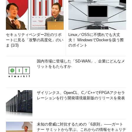
セキュリティベンダー2社のリポ
Linux／OSSに不慣れでも大丈
ートに見る「攻撃の高度化」のい
夫！ WindowsでDockerを扱う際
ま (1/3)
のポイント
国内市場に登場した「SD-WAN」、企業にどんなメ
リットをもたらすか
ザイリンクス、OpenCL、C／C++でFPGAアクセラ
レーションを行う開発環境最新版のリリースを発表
未知の脅威に対抗するための「6原則」――ガート
ナー サミットから学ぶ、これからの情報セキュリテ