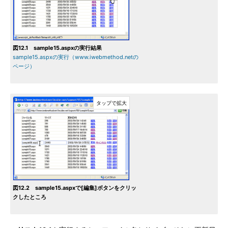
図12.1 sample15.aspxの実行結果
sample15.aspxの実行（www.iwebmethod.netの
ページ）
図12.2 sample15.aspxで[編集]ボタンをクリッ
クしたところ