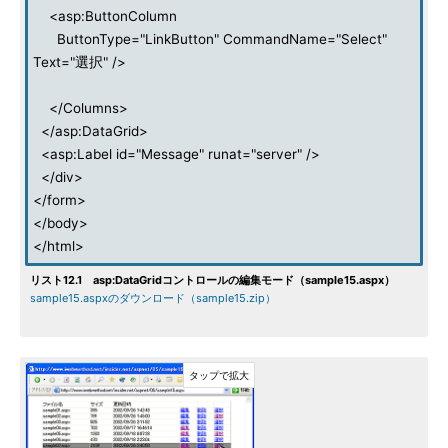
<asp:ButtonColumn
ButtonType="LinkButton" CommandName="Select"
Text="選択" />
</Columns>
</asp:DataGrid>
<asp:Label id="Message" runat="server" />
</div>
</form>
</body>
</html>
リスト12.1 asp:DataGridコントロールの編集モード（sample15.aspx）
sample15.aspxのダウンロード（sample15.zip）