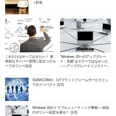
ィ対策
これだけはやっておきたい！ 基
“Windows 10へのアップグレー
本的なサーバー管理に役立つグル
ド：失敗”はエラーではなかった
ープポリシー設定
――アップグレードインストール
の簡単まとめ (1/3...
SORACOMの、IoTプラットフォームサービスとし
てのインパクト (1/2)
Windows 10のトラブルシューティング事例──未知
のポリシー設定を探せ！ (1/2)