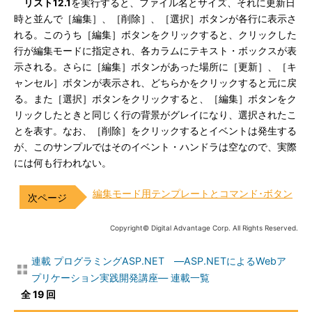
リスト12.1
を実行すると、ファイル名とサイズ、それに更新日
時と並んで［編集］、［削除］、［選択］ボタンが各行に表示さ
れる。このうち［編集］ボタンをクリックすると、クリックした
行が編集モードに指定され、各カラムにテキスト・ボックスが表
示される。さらに［編集］ボタンがあった場所に［更新］、［キ
ャンセル］ボタンが表示され、どちらかをクリックすると元に戻
る。また［選択］ボタンをクリックすると、［編集］ボタンをク
リックしたときと同じく行の背景がグレイになり、選択されたこ
とを表す。なお、［削除］をクリックするとイベントは発生する
が、このサンプルではそのイベント・ハンドラは空なので、実際
には何も行われない。
編集モード用テンプレートとコマンド･ボタン
Copyright© Digital Advantage Corp. All Rights Reserved.
連載 プログラミングASP.NET ―ASP.NETによるWebア
プリケーション実践開発講座― 連載一覧
全 19 回