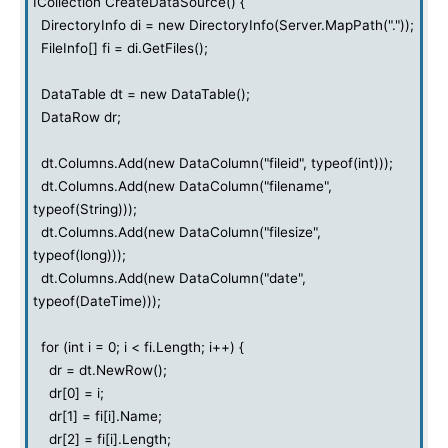
ICollection CreateDataSource() {
DirectoryInfo di = new DirectoryInfo(Server.MapPath("."));
FileInfo[] fi = di.GetFiles();
DataTable dt = new DataTable();
DataRow dr;
dt.Columns.Add(new DataColumn("fileid", typeof(int)));
dt.Columns.Add(new DataColumn("filename",
typeof(String)));
dt.Columns.Add(new DataColumn("filesize",
typeof(long)));
dt.Columns.Add(new DataColumn("date",
typeof(DateTime)));
for (int i = 0; i < fi.Length; i++) {
dr = dt.NewRow();
dr[0] = i;
dr[1] = fi[i].Name;
dr[2] = fi[i].Length;