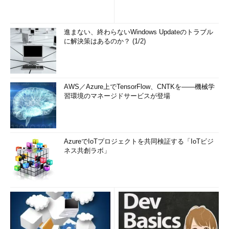
進まない、終わらないWindows Updateのトラブル
に解決策はあるのか？ (1/2)
AWS／Azure上でTensorFlow、CNTKを――機械学
習環境のマネージドサービスが登場
AzureでIoTプロジェクトを共同検証する「IoTビジ
ネス共創ラボ」