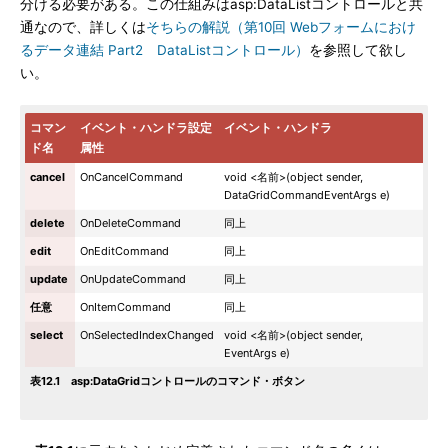
分ける必要がある。この仕組みはasp:DataListコントロールと共
通なので、詳しくは
そちらの解説（第10回 Webフォームにおけ
るデータ連結 Part2 DataListコントロール）
を参照して欲し
い。
コマン
イベント・ハンドラ設定
イベント・ハンドラ
ド名
属性
cancel
OnCancelCommand
void <名前>(object sender,
DataGridCommandEventArgs e)
delete
OnDeleteCommand
同上
edit
OnEditCommand
同上
update
OnUpdateCommand
同上
任意
OnItemCommand
同上
select
OnSelectedIndexChanged
void <名前>(object sender,
EventArgs e)
表12.1 asp:DataGridコントロールのコマンド・ボタン