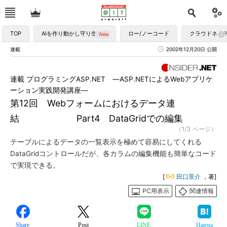
TOP
AIを作り動かし守り生かす
ロー/ノーコード
クラウドネイ
連載
2002年12月20日 公開
連載 プログラミングASP.NET ―ASP.NETによるWebアプリケ
ーション実践開発講座―
第12回 Webフォームにおけるデータ連
結 Part4 DataGridでの編集
（1/3 ページ）
テーブルによるデータの一覧表示を極めて容易にしてくれる
DataGridコントロールだが、各カラムの編集機能も簡単なコード
で実現できる。
[
田口景介
，著]
PC用表示
関連情報
Share
Post
LINE
Hatena