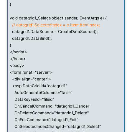
}
void datagrid1_Select(object sender, EventArgs e) {
// datagrid1.SelectedIndex = e.Item.ItemIndex;
datagrid1.DataSource = CreateDataSource();
datagrid1.DataBind();
}
</script>
</head>
<body>
<form runat="server">
<div align="center">
<asp:DataGrid id="datagrid1"
AutoGenerateColumns="false"
DataKeyField="fileid"
OnCancelCommand="datagrid1_Cancel"
OnDeleteCommand="datagrid1_Delete"
OnEditCommand="datagrid1_Edit"
OnSelectedIndexChanged="datagrid1_Select"