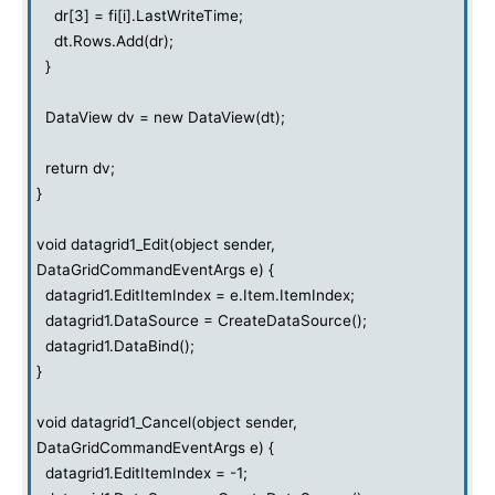
dr[3] = fi[i].LastWriteTime;
dt.Rows.Add(dr);
}
DataView dv = new DataView(dt);
return dv;
}
void datagrid1_Edit(object sender,
DataGridCommandEventArgs e) {
datagrid1.EditItemIndex = e.Item.ItemIndex;
datagrid1.DataSource = CreateDataSource();
datagrid1.DataBind();
}
void datagrid1_Cancel(object sender,
DataGridCommandEventArgs e) {
datagrid1.EditItemIndex = -1;