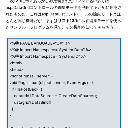
表12.1
に示すあらかじめ定義されたコマンド名の多くは、
asp:DataGridコントロールの編集モードを利用するために用意さ
れたものだ。これはasp:DataListコントロールの編集モードとほ
とんど同じ機能だが、まずは
リスト12.1
に示す編集モードを使っ
たサンプル・プログラムを見て、その機能を知ってもらおう。
<%@ PAGE LANGUAGE="C#" %>
<%@ Import Namespace="System.Data" %>
<%@ Import Namespace="System.IO" %>
<html>
<head>
<script runat="server">
void Page_Load(object sender, EventArgs e) {
if (!IsPostBack) {
datagrid1.DataSource = CreateDataSource();
datagrid1.DataBind();
}
}