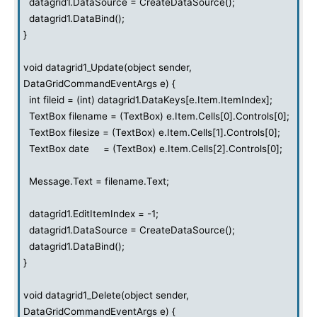
datagrid1.DataSource = CreateDataSource();
datagrid1.DataBind();
}
void datagrid1_Update(object sender,
DataGridCommandEventArgs e) {
int fileid = (int) datagrid1.DataKeys[e.Item.ItemIndex];
TextBox filename = (TextBox) e.Item.Cells[0].Controls[0];
TextBox filesize = (TextBox) e.Item.Cells[1].Controls[0];
TextBox date = (TextBox) e.Item.Cells[2].Controls[0];
Message.Text = filename.Text;
datagrid1.EditItemIndex = -1;
datagrid1.DataSource = CreateDataSource();
datagrid1.DataBind();
}
void datagrid1_Delete(object sender,
DataGridCommandEventArgs e) {