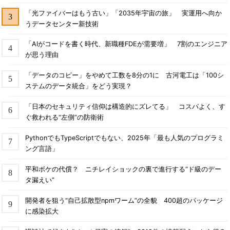
「光ファイバーはもう古い」「2035年宇宙の旅」 実運用へ向か
うデータセンター新技術
「AIがコードを書く時代、新職種FDEが需要増」 7割のエンジニア
が思う理由
「データのコピー」をやめて工数を8分の1に 古河電工は「100シ
ステムのデータ統合」をどう実現？
「日本のセキュリティ信仰は構造的にズレてる」 コスパよく、す
ぐ救われる“左側”の防衛術
PythonでもTypeScriptでもない、2025年「最も人気のプログラミ
ング言語」
平和ボケの代償？ ニチレイショックの裏で進行する“ド級のデー
タ漏えい”
開発者を狙う“自己拡散型npmワーム”の全貌 400超のパッケージ
に感染拡大