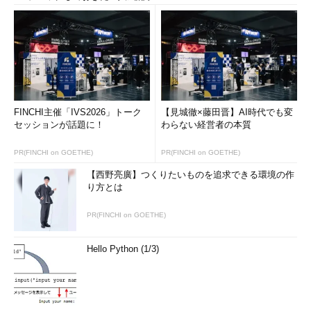
FINCHI主催「IVS2026」トーク
【見城徹×藤田晋】AI時代でも変
セッションが話題に！
わらない経営者の本質
PR(FINCHI on GOETHE)
PR(FINCHI on GOETHE)
【西野亮廣】つくりたいものを追求できる環境の作
り方とは
PR(FINCHI on GOETHE)
Hello Python (1/3)