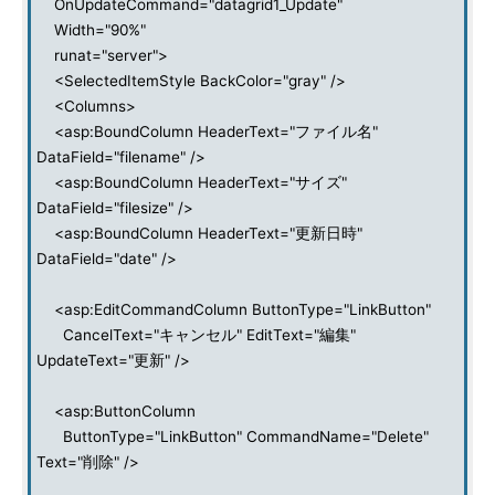
OnUpdateCommand="datagrid1_Update"
Width="90%"
runat="server">
<SelectedItemStyle BackColor="gray" />
<Columns>
<asp:BoundColumn HeaderText="ファイル名"
DataField="filename" />
<asp:BoundColumn HeaderText="サイズ"
DataField="filesize" />
<asp:BoundColumn HeaderText="更新日時"
DataField="date" />
<asp:EditCommandColumn ButtonType="LinkButton"
CancelText="キャンセル" EditText="編集"
UpdateText="更新" />
<asp:ButtonColumn
ButtonType="LinkButton" CommandName="Delete"
Text="削除" />