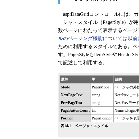
asp:DataGridコントロール
ージャ・スタイル（PagerStyl
数ページにわたって表示するページ
ルのページング機能については以前
ために利用するスタイルである。ペ
す。PagerStyleもItemStyleやHea
て記述して利用する。
属性
型
目的
Mode
PagerMode
ページャの外観を選
NextPageText
string
NextPre
PrevPageText
string
NextPre
PageButtonCount
int
NumericP
Position
PagerPosition
ページャを表示す
表14-1 ページャ・スタイル