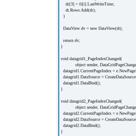
dr[3] = fi[i].LastWriteTime;
dt.Rows.Add(dr);
}
DataView dv = new DataView(dt);
return dv;
}
void datagrid1_PageIndexChanged(
object sender, DataGridPageChanged
datagrid1.CurrentPageIndex = e.NewPage
datagrid1.DataSource = CreateDataSource
datagrid1.DataBind();
}
void datagrid2_PageIndexChanged(
object sender, DataGridPageChanged
datagrid2.CurrentPageIndex = e.NewPage
datagrid2.DataSource = CreateDataSource
datagrid2.DataBind();
}