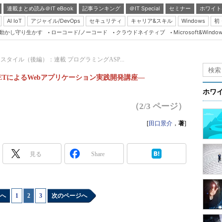
連載まとめ読み＠IT eBook
記事ランキング
＠IT Special
セミナー
ホワイト
AI IoT
アジャイル/DevOps
セキュリティ
キャリア&スキル
Windows
初
り動かし守り生かす
ローコード/ノーコード
クラウドネイティブ
Microsoft&Windo
Server & Storage
HTML5 + UX
回 スタイル（後編）：連載 プログラミングASP...
Smart & Social
P.NETによるWebアプリケーション実践開発講座―
Coding Edge
）
ホワ
Java Agile
（2/3 ページ）
Database Expert
[
田口景介
，
著
]
Linux ＆ OSS
Master of IP Networ
見る
Share
Security & Trust
Test & Tools
へ
1
|
2
|
3
次のページへ
Insider.NET
ブログ