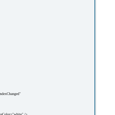
ndexChanged"
Color="white" />