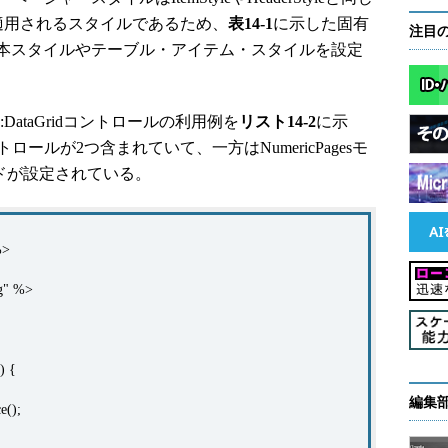
適用されるスタイルであるため、
表14-1
に示した固有
注目
本スタイルやテーブル・アイテム・スタイルを設定
ataGridコントロールの利用例を
リスト14-2
に示
dコントロールが2つ含まれていて、一方はNumericPagesモ
ードが設定されている。
%>
g" %>
) {
編集
e();