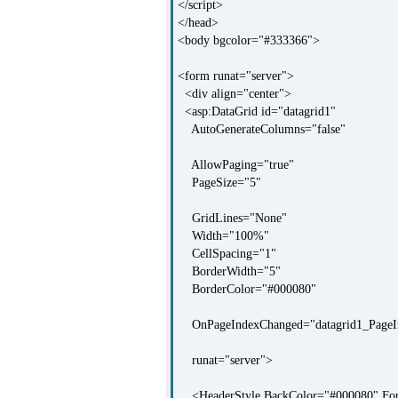
</script>
</head>
<body bgcolor="#333366">
<form runat="server">
<div align="center">
<asp:DataGrid id="datagrid1"
AutoGenerateColumns="false"
AllowPaging="true"
PageSize="5"
GridLines="None"
Width="100%"
CellSpacing="1"
BorderWidth="5"
BorderColor="#000080"
OnPageIndexChanged="datagrid1_PageI
runat="server">
<HeaderStyle BackColor="#000080" Fore