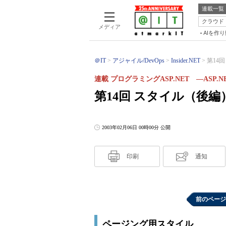
連載一覧
クラウド
メディア
AIを作
＠IT
アジャイル/DevOps
Insider.NET
第14
連載 プログラミングASP.NET ―AS
第14回 スタイル（後編
2003年02月06日 00時00分 公開
印刷
通知
前のページ
ページング用スタイル