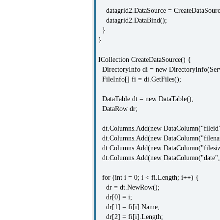
datagrid2.DataSource = CreateDataSourc
datagrid2.DataBind();
}
}
ICollection CreateDataSource() {
DirectoryInfo di = new DirectoryInfo(Ser
FileInfo[] fi = di.GetFiles();
DataTable dt = new DataTable();
DataRow dr;
dt.Columns.Add(new DataColumn("fileid", 
dt.Columns.Add(new DataColumn("filename
dt.Columns.Add(new DataColumn("filesize
dt.Columns.Add(new DataColumn("date", 
for (int i = 0; i < fi.Length; i++) {
dr = dt.NewRow();
dr[0] = i;
dr[1] = fi[i].Name;
dr[2] = fi[i].Length;