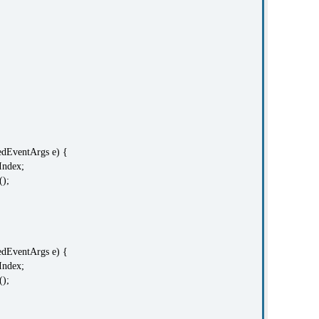
EventArgs e) {
Index;
();
EventArgs e) {
Index;
();