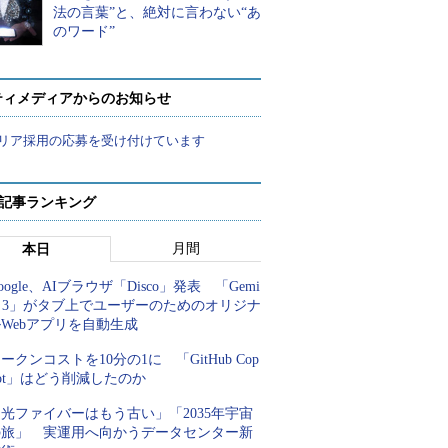
法の言葉”と、絶対に言わない“あ
のワード”
ティメディアからのお知らせ
リア採用の応募を受け付けています
 記事ランキング
月間
本日
oogle、AIブラウザ「Disco」発表 「Gemi
i 3」がタブ上でユーザーのためのオリジナ
Webアプリを自動生成
ークンコストを10分の1に 「GitHub Cop
lot」はどう削減したのか
光ファイバーはもう古い」「2035年宇宙
の旅」 実運用へ向かうデータセンター新