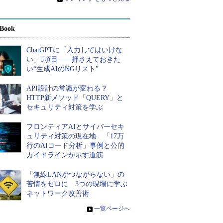
Book
ChatGPTに「入力してはいけな
い」5項目――押さえておきた
い“生成AIのNGリスト”
API設計の常識が変わる？
HTTP新メソッド「QUERY」と
セキュリティ対策を学ぶ
フロンティアAIとサイバーセキ
ュリティ対策の現在地 「17万
行のAIコード分析」事例と公的
ガイドラインが示す道筋
「無線LANがつながらない」の
苦情をゼロに 3つの現場に学ぶ
ネットワーク改善術
»
一覧ページへ