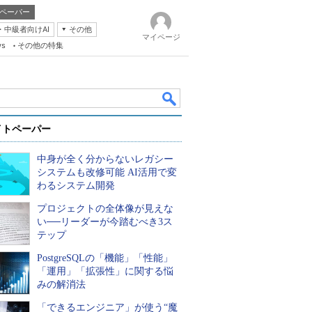
ペーパー
・中級者向けAI
その他
マイページ
ws
その他の特集
イトペーパー
中身が全く分からないレガシー
システムも改修可能 AI活用で変
わるシステム開発
プロジェクトの全体像が見えな
k
い──リーダーが今踏むべき3ス
テップ
PostgreSQLの「機能」「性能」
「運用」「拡張性」に関する悩
みの解消法
「できるエンジニア」が使う“魔