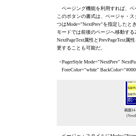
ページング機能を利用すれば、ペ
このボタンの書式は、ページャ・スタ
つはMode="NextPrev"を指
モードでは前後のページへ移動する
NextPageText属性とPrevPa
更することも可能だ。
<PagerStyle Mode="NextPrev" Next
ForeColor="white" BackColor="#000
画面1
（Nex
ページャ・スタイルにMode="Nume