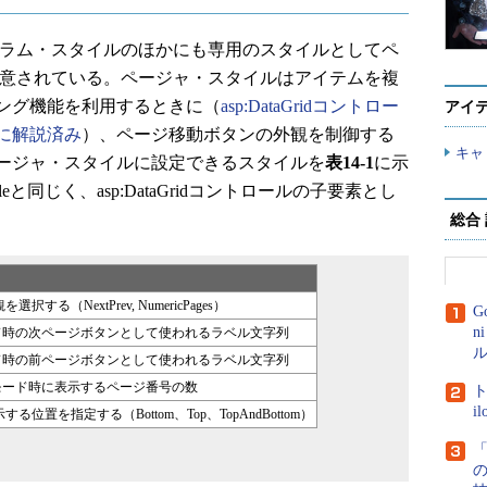
には、カラム・スタイルのほかにも専用のスタイルとしてペ
e）が用意されている。ページャ・スタイルはアイテムを複
ング機能を利用するときに（
asp:DataGridコントロー
アイ
に解説済み
）、ページ移動ボタンの外観を制御する
キャ
ージャ・スタイルに設定できるスタイルを
表14-1
に示
derStyleと同じく、asp:DataGridコントロールの子要素とし
総合
択する（NextPrev, NumericPages）
G
n
vモード時の次ページボタンとして使われるラベル文字列
ル
vモード時の前ページボタンとして使われるラベル文字列
agesモード時に表示するページ番号の数
ト
i
る位置を指定する（Bottom、Top、TopAndBottom）
「