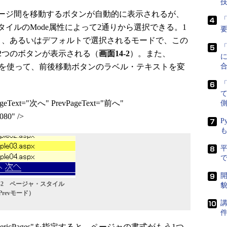
ージ間を移動するボタンが自動的に表示されるが、
「
イルのMode属性によって2通りから選択できる。1
定したとき、あるいはデフォルトで選択されるモードで、この
2つのボタンが表示される（
画面14-2
）。また、
に
geText属性を使って、前後移動ボタンのラベル・テキストを変
PageText="次へ" PrevPageText="前へ"
側
080" />
P
で
開
4-2 ページャ・スタイル
貌
tPrevモード）
講
ricPages"を指定すると、ページャの書式がもう1つ