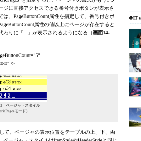
ージに直接アクセスできる番号付きボタンが表示さ
PageButtonCount属性を指定して、番号付きボ
＠IT e
eButtonCount属性の値以上にページが存在すると
わりに「...」が表示されるようになる（
画面14-
geButtonCount="5"
080" />
4-3 ページャ・スタイル
ricPagesモード）
を指定して、ページャの表示位置をテーブルの上、下、両
ャ・スタイルはItemStyleやHeaderStyleと同じ