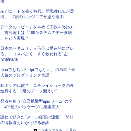
技術
AIがコードを書く時代、新職種FDEが需
要増」 7割のエンジニアが思う理由
「データのコピー」をやめて工数を8分の1
 古河電工は「100システムのデータ統
合」をどう実現？
「日本のセキュリティ信仰は構造的にズレ
てる」 コスパよく、すぐ救われる“左
”の防衛術
ythonでもTypeScriptでもない、2025年「最
も人気のプログラミング言語」
平和ボケの代償？ ニチレイショックの裏
進行する“ド級のデータ漏えい”
発者を狙う“自己拡散型npmワーム”の全
 400超のパッケージに感染拡大
談社で起きた“メール侵害の連鎖” 3812
件の情報漏えいから得る教訓
»
ランキングをもっと見る