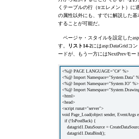
くテーブルの行（trエレメント）に
の属性以外にも、すでに解説した基
することが可能だ。
ページャ・スタイルを設定したasp:D
す。
リスト14-2
にはasp:DataGri
ードが、もう一方にはNextPrevモ
<%@ PAGE LANGUAGE="C#" %>
<%@ Import Namespace="System.Data" 
<%@ Import Namespace="System.IO" %>
<%@ Import Namespace="System.Drawin
<html>
<head>
<script runat="server">
void Page_Load(object sender, EventArgs e
if (!IsPostBack) {
datagrid1.DataSource = CreateDataSourc
datagrid1.DataBind();