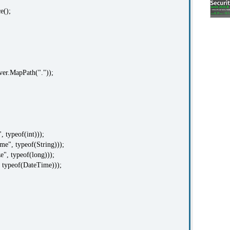
e();
ver.MapPath("."));
typeof(int)));
", typeof(String)));
", typeof(long)));
typeof(DateTime)));