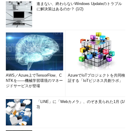
進まない、終わらないWindows Updateのトラブル
に解決策はあるのか？ (1/2)
AWS／Azure上でTensorFlow、C
AzureでIoTプロジェクトを共同検
NTKを――機械学習環境のマネー
証する「IoTビジネス共創ラボ」
ジドサービスが登場
「LINE」に「Webカメラ」、のぞき見られた1月 (1/
3)