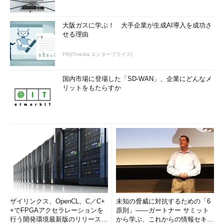
大阪ガスに学ぶ！ 大手企業が生成AI導入を成功さ
せる理由
PR(ITmedia エンタープライズ)
国内市場に登場した「SD-WAN」、企業にどんなメ
リットをもたらすか
ザイリンクス、OpenCL、C／C+
未知の脅威に対抗するための「6
+でFPGAアクセラレーションを
原則」――ガートナー サミット
行う開発環境最新版のリリースを
から学ぶ、これからの情報セキュ