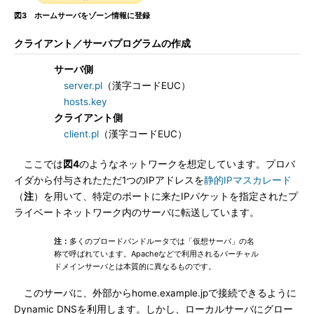
図3 ホームサーバをゾーン情報に登録
クライアント／サーバプログラムの作成
サーバ側
server.pl
（漢字コードEUC）
hosts.key
クライアント側
client.pl
（漢字コードEUC）
ここでは
図4
のようなネットワークを想定しています。プロバ
イダから付与されたただ1つのIPアドレスを
静的IPマスカレード
（
注
）を用いて、特定のポートに来たIPパケットを指定されたプ
ライベートネットワーク内のサーバに転送しています。
注：
多くのブロードバンドルータでは「仮想サーバ」の名
称で呼ばれています。Apacheなどで利用されるバーチャル
ドメインサーバとは本質的に異なるものです。
このサーバに、外部からhome.example.jpで接続できるように
Dynamic DNSを利用します。しかし、ローカルサーバにグロー