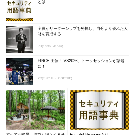
とは
全員がリーダーシップを発揮し、自分より優れた人
財を育成する
PR(dentsu Japan)
FINCHI主催「IVS2026」トークセッションが話題
に！
PR(FINCHI on GOETHE)
すべてが絶景、収益も得られるそ
Forceful Browsingとは