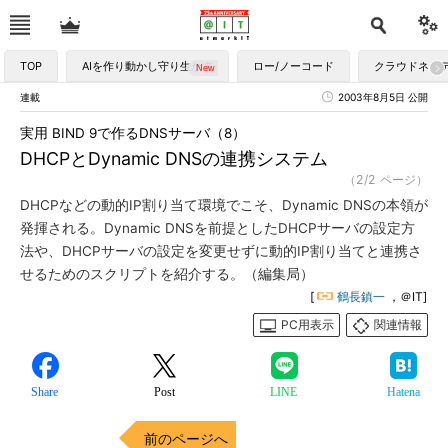
TOP
AIを作り動かし守り生かす
ロー/ノーコード
クラウドネイ
連載
2003年8月5日 公開
実用 BIND 9で作るDNSサーバ（8）
DHCPとDynamic DNSの連携システム
（2/2 ページ）
DHCPなどの動的IP割り当て環境でこそ、Dynamic DNSの本領が
発揮される。Dynamic DNSを前提としたDHCPサーバの設定方
法や、DHCPサーバの設定を変更せずに動的IP割り当てと連携さ
せるためのスクリプトを紹介する。（編集局）
[
鶴長鎮一
，＠IT]
PC用表示
関連情報
Share
Post
LINE
Hatena
前のページへ