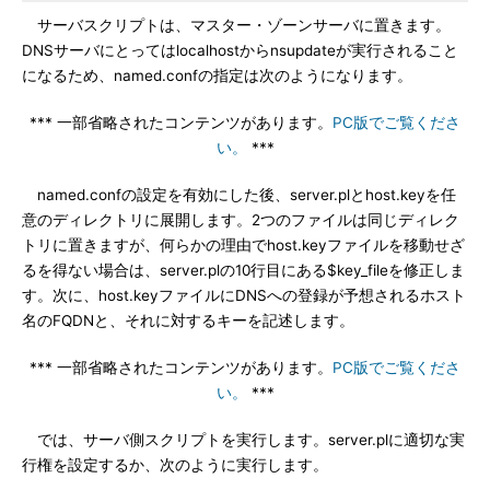
サーバスクリプトは、マスター・ゾーンサーバに置きます。
DNSサーバにとってはlocalhostからnsupdateが実行されること
になるため、named.confの指定は次のようになります。
*** 一部省略されたコンテンツがあります。
PC版でご覧くださ
い。
***
named.confの設定を有効にした後、server.plとhost.keyを任
意のディレクトリに展開します。2つのファイルは同じディレク
トリに置きますが、何らかの理由でhost.keyファイルを移動せざ
るを得ない場合は、server.plの10行目にある$key_fileを修正しま
す。次に、host.keyファイルにDNSへの登録が予想されるホスト
名のFQDNと、それに対するキーを記述します。
*** 一部省略されたコンテンツがあります。
PC版でご覧くださ
い。
***
では、サーバ側スクリプトを実行します。server.plに適切な実
行権を設定するか、次のように実行します。