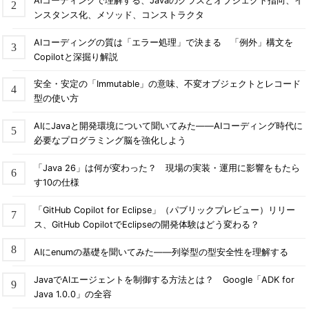
AIコーディングで理解する、Javaのクラスとオブジェクト指向、イ
ンスタンス化、メソッド、コンストラクタ
AIコーディングの質は「エラー処理」で決まる 「例外」構文を
Copilotと深掘り解説
安全・安定の「Immutable」の意味、不変オブジェクトとレコード
型の使い方
AIにJavaと開発環境について聞いてみた――AIコーディング時代に
必要なプログラミング脳を強化しよう
「Java 26」は何が変わった？ 現場の実装・運用に影響をもたら
す10の仕様
「GitHub Copilot for Eclipse」（パブリックプレビュー）リリー
ス、GitHub CopilotでEclipseの開発体験はどう変わる？
AIにenumの基礎を聞いてみた――列挙型の型安全性を理解する
JavaでAIエージェントを制御する方法とは？ Google「ADK for
Java 1.0.0」の全容