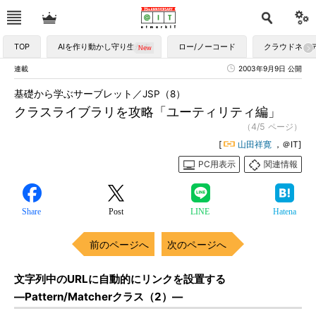
TOP
AIを作り動かし守り生かす
ロー/ノーコード
クラウドネイ
連載
2003年9月9日 公開
基礎から学ぶサーブレット／JSP（8）
クラスライブラリを攻略「ユーティリティ編」
（4/5 ページ）
[
山田祥寛
，＠IT]
PC用表示
関連情報
Share
Post
LINE
Hatena
前のページへ
次のページへ
文字列中のURLに自動的にリンクを設置する
―Pattern/Matcherクラス（2）―