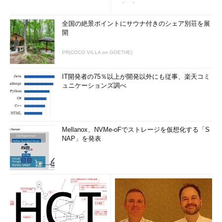
更新プログ...
全国の絶景ポイントにサウナ付きのシェア別荘を展
開
PR(COCO VILLA on GOETHE)
IT開発者の75％以上が開発以外にも従事、楽天コミ
ュニケーションズ調べ
Mellanox、NVMe-oFでストレージを仮想化する「S
NAP」を発表