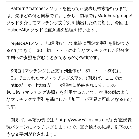
Pattern#matcherメソッドを使って正規表現検索を行うまで
は、先ほどの例と同様です。しかし、前項ではMatcher#groupメ
ソッドを介してマッチング文字列を抽出したのに対し、今回は
replaceAllメソッドで置き換え処理を行います。
replaceAllメソッドは引数として単純に固定文字列を指定でき
るだけでなく、$0、$1、・・・のようなマッチングした部分文
字列への参照を含むことができるのが特徴です。
$0にはマッチングした文字列全体が、$1、・・・$9には
「()」で囲まれたサブマッチング文字列（例えば、ここでは
「http://」か「https://」）が順番に格納されます。この
$0...$9（マッチング参照）を利用することで、本項の例のよう
なマッチング文字列を基にした「加工」が容易に可能となるわけ
です。
例えば、本項の例では「http://www.wings.msn.to/」が正規表
現パターンにマッチングしますので、置き換えの結果、以下のよ
うな文字列が返されます。