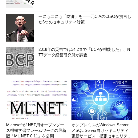
一にも二にも「防御」を――元CIAのCISOが提言し
た6つのセキュリティ対策
2018年の災害では34.2％で「BCPが機能した」、N
TTデータ経営研究所が調査
Microsoftが.NET用オープンソー
オンプレミスのWindows Server
ス機械学習フレームワークの最新
／SQL Server向けセキュリティ
版「ML.NET 0.11」を公開
更新サービス「拡張セキュリティ