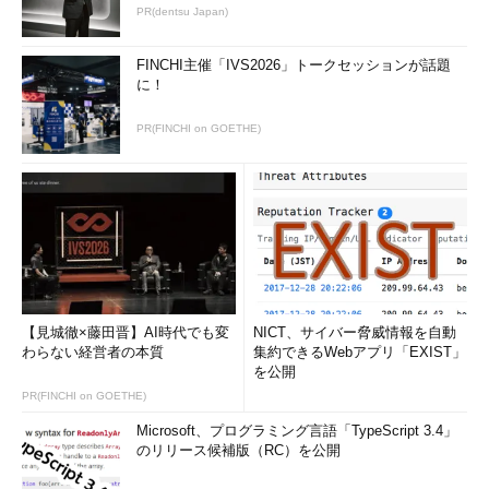
PR(dentsu Japan)
FINCHI主催「IVS2026」トークセッションが話題
に！
PR(FINCHI on GOETHE)
【見城徹×藤田晋】AI時代でも変
NICT、サイバー脅威情報を自動
わらない経営者の本質
集約できるWebアプリ「EXIST」
を公開
PR(FINCHI on GOETHE)
Microsoft、プログラミング言語「TypeScript 3.4」
のリリース候補版（RC）を公開