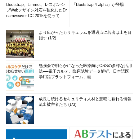
Bootstrap、Emmet、レスポンシ
「Bootstrap 4 alpha」が登場
ブWebデザイン対応を強化したDr
eamweaver CC 2015を使って
み...
より広がったカリキュラムを通過点に若者は上を目
指す (1/2)
勉強会で明らかになった医療向けOSSの多様な活用
法──電子カルテ、臨床試験データ解析、日本語医
学用語プラットフォーム、画...
成長し続けるセキュリティ人材と悲嘆に暮れる情報
流出被害者たち (1/3)