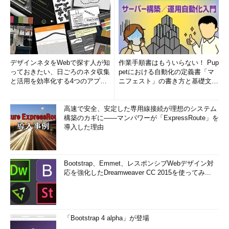
デザインネタをWebで探す人が知
作業手順書はもういらない！ Pup
っておきたい、日ごろのネタ収集
petにおける自動化の定義書「マ
と活用を効率化する4つのアプリ
ニフェスト」の書き方と基礎文法
(1/3)
まとめ (1/5)
高速で安全、安定した専用線接続が理想のシステム
構築のカギに――マンパワーが「ExpressRoute」を
導入した理由
Bootstrap、Emmet、レスポンシブWebデザイン対
応を強化したDreamweaver CC 2015を使ってみ...
「Bootstrap 4 alpha」が登場