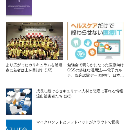
より広がったカリキュラムを通過
勉強会で明らかになった医療向け
点に若者は上を目指す (1/2)
OSSの多様な活用法──電子カル
テ、臨床試験データ解析、日本語
医学用語プラットフォーム、画...
成長し続けるセキュリティ人材と悲嘆に暮れる情報
流出被害者たち (1/3)
マイクロソフトとレッドハットがクラウドで提携