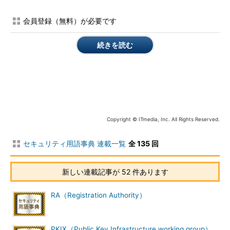
例えば、WebブラウザにおけるHTTPS通信で採用されている
会員登録（無料）が必要です
Webモデルでは、OSやブラウザが内蔵する、信用するルート認
証局一覧のどれかの認証局にたどり着ければ、その証明書は信用
続きを読む
できると判断する。そのため、ルート認証局が偽の証明書を発行
してしまった際の影響は非常に大きく、認証局運用規定（
CPS
：
Certification Practice Statement）を厳密に守る必要がある。
関連用語
■
VPN
Copyright © ITmedia, Inc. All Rights Reserved.
■
なりすまし
■
改ざん
セキュリティ用語事典 連載一覧
全 135 回
■更新履歴
新しい連載記事が 52 件あります
【2004/1/1】初版公開。
RA（Registration Authority）
【2017/12/4】最新情報に合わせて内容を書き直しました（セ
キュリティ・キャンプ実施協議会 著）。
PKIX（Public Key Infrastructure working group）