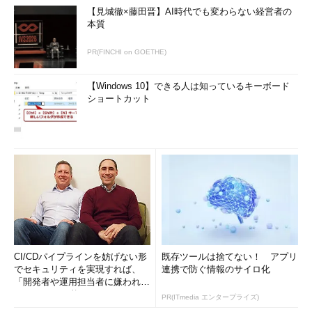
【見城徹×藤田晋】AI時代でも変わらない経営者の
本質
PR(FINCHI on GOETHE)
【Windows 10】できる人は知っているキーボード
ショートカット
CI/CDパイプラインを妨げない形
既存ツールは捨てない！ アプリ
でセキュリティを実現すれば、
連携で防ぐ情報のサイロ化
「開発者や運用担当者に嫌われな
いWAF」は可能か
PR(ITmedia エンタープライズ)