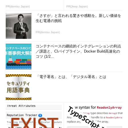
PR(dentsu Japan)
PR(Jeep Japan)
「さすが」と言われる驚きや感動を。新しい価値を
生む電通の挑戦
PR(dentsu Japan)
コンテナベースの継続的インテグレーションの利点
／課題と、CIパイプライン、Docker Build高速化の
コツ (1/2...
「電子署名」とは、「デジタル署名」とは