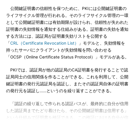
公開鍵証明書の信頼性を保つために、PKIには公開鍵証明書の
ライフサイクル管理が行われる。そのライフサイクル管理の一環
として公開鍵証明書には有効期限が設けられ、信頼性が失われた
証明書の失効情報を通知する仕組みがある。証明書の失効を通知
する方法には、認証局が証明書失効リストを公開する
「
CRL（Certificate Revocation List）
」モデルと、失効情報を
持ったサーバにクライアントが失効情報を問い合わせる
「OCSP（Online Certificate Status Protocol）」モデルがある。
PKIでは、認証局が他の認証局のCA証明書を発行することで認
証局同士の信用関係を作ることができる。これを利用して、公開
鍵証明書の発行元認証局を認証し、またその認証局自体の証明書
の発行元を認証し……というのを繰り返すことができる。
「認証の繰り返しで作られる認証パスが、最終的に自分が信用
した認証局までたどり着けたら、その公開鍵証明書は信用する」
という仕組みで証明書を検証できる。この検証における自分が信
用している認証局を「信用点」と呼ぶ。この信用点や認証パスの
構築法には幾つかモデルがある。