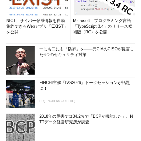
NICT、サイバー脅威情報を自動
Microsoft、プログラミング言語
集約できるWebアプリ「EXIST」
「TypeScript 3.4」のリリース候
を公開
補版（RC）を公開
一にも二にも「防御」を――元CIAのCISOが提言し
た6つのセキュリティ対策
FINCHI主催「IVS2026」トークセッションが話題
に！
PR(FINCHI on GOETHE)
2018年の災害では34.2％で「BCPが機能した」、N
TTデータ経営研究所が調査