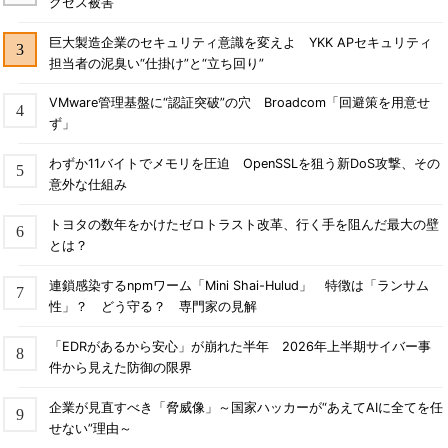
クセス被害
巨大製造企業のセキュリティ意識を変えよ YKK APセキュリティ
担当者の泥臭い“仕掛け”と“立ち回り”
VMware管理基盤に“認証突破”の穴 Broadcom「回避策を用意せ
ず」
わずか11バイトでメモリを圧迫 OpenSSLを狙う新DoS攻撃、その
意外な仕組み
トヨタの数年をかけたゼロトラスト改革、行く手を阻んだ最大の壁
とは？
連鎖感染するnpmワーム「Mini Shai-Hulud」 特徴は「ランサム
性」？ どう守る？ 専門家の見解
「EDRがあるから安心」が崩れた半年 2026年上半期サイバー事
件から見えた防御の限界
企業が見直すべき「脅威像」～国家ハッカーが“あえてAIに全てを任
せない”理由～