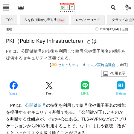
TOP
AIを作り動かし守り生かす
ロー/ノーコード
クラウドネイ
連載
2017年12月4日 公開
PKI（Public Key Infrastructure）とは
PKIは、公開鍵暗号の技術を利用して暗号化や電子署名の機能を
提供するセキュリティ基盤である。
[
セキュリティ・キャンプ実施協議会
，＠IT]
PC用表示
Share
Post
LINE
Hatena
PKIは、
公開鍵暗号
の技術を利用して暗号化や電子署名の機能
を提供するセキュリティ基盤である。「公開鍵が正しいものか」
を判断する仕組みが、その中心にある。TLSやVPNなどのアプリ
ケーションからPKIを利用することで、なりすましや盗聴、改ざ
んといったリスクを取り除くことができる。