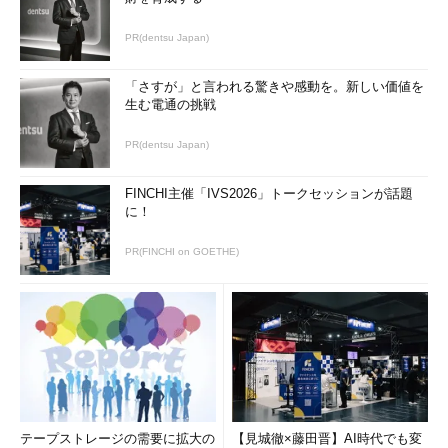
PR(dentsu Japan)
「さすが」と言われる驚きや感動を。新しい価値を
生む電通の挑戦
PR(dentsu Japan)
FINCHI主催「IVS2026」トークセッションが話題
に！
PR(FINCHI on GOETHE)
テープストレージの需要に拡大の
【見城徹×藤田晋】AI時代でも変