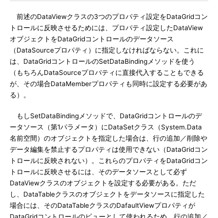
前述のDataViewクラスの3つのプロパティ設定をDataGridコン
トロールに反映させるためには、プロパティ設定したDataView
オブジェクトをDataGridコントロールのデータソース
（DataSourceプロパティ）に指定しなければならない。これに
は、DataGridコントロールのSetDataBindingメソッドを使う
（もちろんDataSourceプロパティに直接代入することもできる
が、その場合DataMemberプロパティも同時に設定する必要があ
る）。
もしSetDataBindingメソッドで、DataGridコントロールのデ
ータソース（第1パラメータ）にDataSetクラス（System.Data
名前空間）のオブジェクトを指定した場合は、行の追加／削除や
データ編集を禁止するプロパティは使用できない（DataGridコン
トロールに反映されない）。これらのプロパティをDataGridコン
トロールに反映させるには、そのデータソースとして必ず
DataViewクラスのオブジェクトを設定する必要がある。ただ
し、DataTableクラスのオブジェクトをデータソースに指定した
場合には、そのDataTableクラスのDafaultViewプロパティが
DataGridコントロールのビューとして使われるため、行の追加／