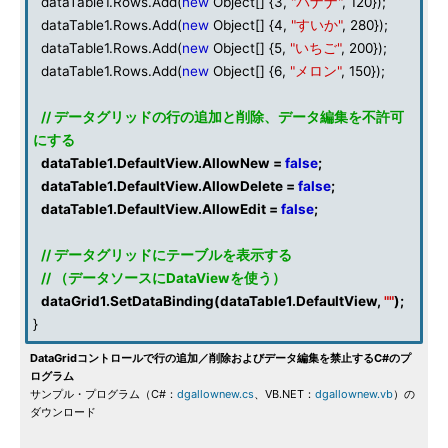
dataTable1.Rows.Add(
new
Object[] {3,
"バナナ"
, 120});
dataTable1.Rows.Add(
new
Object[] {4,
"すいか"
, 280});
dataTable1.Rows.Add(
new
Object[] {5,
"いちご"
, 200});
dataTable1.Rows.Add(
new
Object[] {6,
"メロン"
, 150});
// データグリッドの行の追加と削除、データ編集を不許可
にする
dataTable1.DefaultView.AllowNew =
false
;
dataTable1.DefaultView.AllowDelete =
false
;
dataTable1.DefaultView.AllowEdit =
false
;
// データグリッドにテーブルを表示する
// （データソースにDataViewを使う）
dataGrid1.SetDataBinding(dataTable1.DefaultView,
""
);
}
DataGridコントロールで行の追加／削除およびデータ編集を禁止するC#のプ
ログラム
サンプル・プログラム（C#：
dgallownew.cs
、VB.NET：
dgallownew.vb
）の
ダウンロード