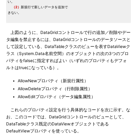
い。
（2）
新規行で新しいデータを追加で
きない。
上図のように、DataGridコントロールで行の追加／削除やデー
タ編集を禁止するには、DataGridコントロールのデータソースと
して設定している、DataTableクラスのビューを表すDataViewク
ラス（System.Data名前空間）のオブジェクトの次の3つのプロ
パティをfalseに指定すればよい（いずれのプロパティもデフォ
ルトはtrueになっている）。
AllowNewプロパティ（新規行属性）
AllowDeleteプロパティ（行削除属性）
AllowEditプロパティ（データ編集属性）
これらのプロパティ設定を行う具体的なコードを次に示す。な
お、このコードでは、DataGridコントロールのビューとして、
DataTableクラス既定のDataViewオブジェクトである
DefaultViewプロパティを使っている。