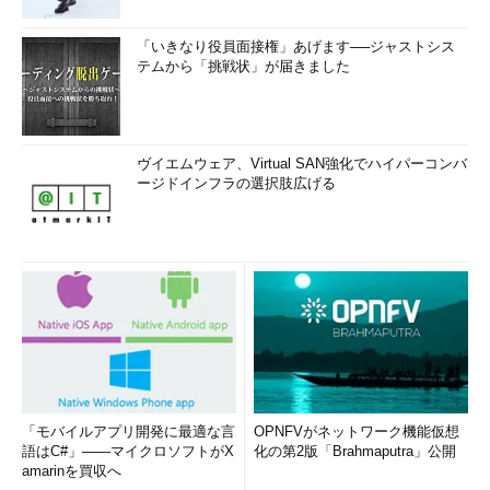
「いきなり役員面接権」あげます──ジャストシス
テムから「挑戦状」が届きました
ヴイエムウェア、Virtual SAN強化でハイパーコンバ
ージドインフラの選択肢広げる
「モバイルアプリ開発に最適な言
OPNFVがネットワーク機能仮想
語はC#」――マイクロソフトがX
化の第2版「Brahmaputra」公開
amarinを買収へ