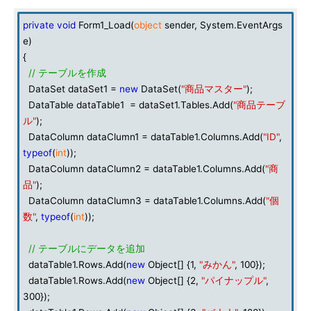
private
void
Form1_Load(
object
sender, System.EventArgs
e)
{
// テーブルを作成
DataSet dataSet1 =
new
DataSet(
"商品マスター"
);
DataTable dataTable1 = dataSet1.Tables.Add(
"商品テーブ
ル"
);
DataColumn dataClumn1 = dataTable1.Columns.Add(
"ID"
,
typeof
(
int
));
DataColumn dataClumn2 = dataTable1.Columns.Add(
"商
品"
);
DataColumn dataClumn3 = dataTable1.Columns.Add(
"個
数"
,
typeof
(
int
));
// テーブルにデータを追加
dataTable1.Rows.Add(
new
Object[] {1,
"みかん"
, 100});
dataTable1.Rows.Add(
new
Object[] {2,
"パイナップル"
,
300});