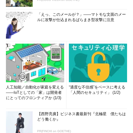
「えっ、このメールが？」――マトモな文面のメー
ルに攻撃が仕込まれるばらまき型攻撃に注意
人工知能／自動化が家庭を変える
“適度な不信感”をベースに考える
――IoTとしての「家」は開発者
「人間のセキュリティ」 (1/2)
にとってのフロンティアか (1/3)
【西野亮廣】ビジネス書最新刊『北極星 僕たちは
どう働くか』
PR(FINCHI on GOETHE)