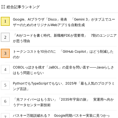
総合記事ランキング
Google、AIブラウザ「Disco」発表 「Gemini 3」がタブ上でユー
ザーのためのオリジナルWebアプリを自動生成
「AIがコードを書く時代、新職種FDEが需要増」 7割のエンジニア
が思う理由
トークンコストを10分の1に 「GitHub Copilot」はどう削減した
のか
COBOLっぽさを残す「JaBOL」の是非を問い直す――Javaらしさ
はもう問題じゃない
PythonでもTypeScriptでもない、2025年「最も人気のプログラミ
ング言語」
「光ファイバーはもう古い」「2035年宇宙の旅」 実運用へ向か
うデータセンター新技術
パスキー万能説破れる？ Google同期パスキー実装に見つかっ