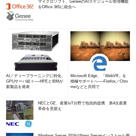
マイクロソフト、GeneeのAIスケジュール管理機能
をOffice 365に統合へ
AI／ディープラーニングに特化、
Microsoft Edge、「WebVR」を
GPUサーバ続々──HPEとIBMが
積極サポートへ──Firefox／Chro
新製品を発表
meなどと共同で
NECとGE、産業IoT分野で包括的提携 第4次産業
革命を見据え
Windows Server 2016のNano Serverインストール用