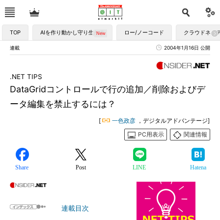
TOP
AIを作り動かし守り生かす
ロー/ノーコード
クラウドネイ
連載
2004年1月16日 公開
.NET TIPS
DataGridコントロールで行の追加／削除およびデ
ータ編集を禁止するには？
[
一色政彦
，デジタルアドバンテージ]
PC用表示
関連情報
Share
Post
LINE
Hatena
連載目次