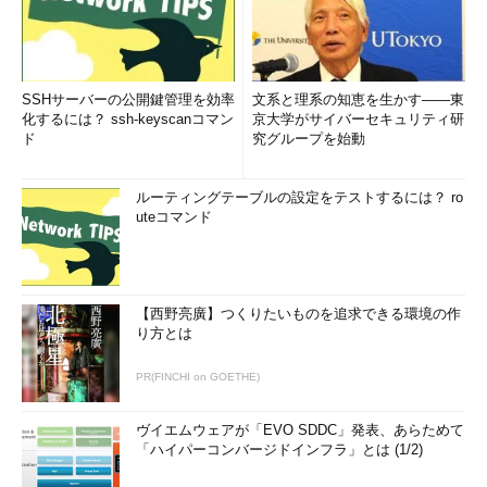
SSHサーバーの公開鍵管理を効率
文系と理系の知恵を生かす――東
化するには？ ssh-keyscanコマン
京大学がサイバーセキュリティ研
ド
究グループを始動
ルーティングテーブルの設定をテストするには？ ro
uteコマンド
【西野亮廣】つくりたいものを追求できる環境の作
り方とは
PR(FINCHI on GOETHE)
ヴイエムウェアが「EVO SDDC」発表、あらためて
「ハイパーコンバージドインフラ」とは (1/2)