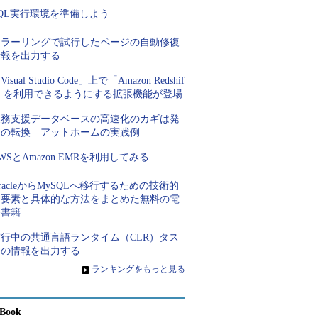
QL実行環境を準備しよう
ミラーリングで試行したページの自動修復
情報を出力する
Visual Studio Code」上で「Amazon Redshif
t」を利用できるようにする拡張機能が登場
業務支援データベースの高速化のカギは発
想の転換 アットホームの実践例
WSとAmazon EMRを利用してみる
racleからMySQLへ移行するための技術的
な要素と具体的な方法をまとめた無料の電
子書籍
実行中の共通言語ランタイム（CLR）タス
クの情報を出力する
»
ランキングをもっと見る
Book