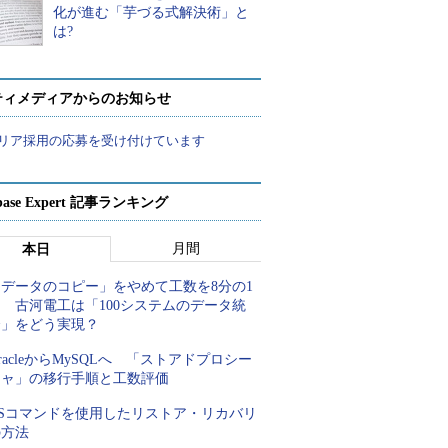
化が進む「芋づる式解決術」と
は?
ティメディアからのお知らせ
リア採用の応募を受け付けています
abase Expert 記事ランキング
月間
本日
「データのコピー」をやめて工数を8分の1
 古河電工は「100システムのデータ統
合」をどう実現？
racleからMySQLへ 「ストアドプロシー
ジャ」の移行手順と工数評価
OSコマンドを使用したリストア・リカバリ
の方法