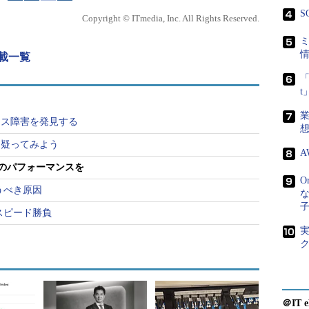
S
Copyright © ITmedia, Inc. All Rights Reserved.
連載一覧
「
を追加したときのBツリーインデックス
DBA1、…」はアドレスを示す例である
「ROWID1、…」はアドレスを示す例である
ンス障害を発見する
ブルに追加したデータがブランチノードに追加され、
を疑ってみよう
A
っているリーフが追加されます。これを「リーフ分
のパフォーマンスを
必ず同じリーフ行を持ったリーフを確保することに
O
うべき原因
スピード勝負
＠IT e