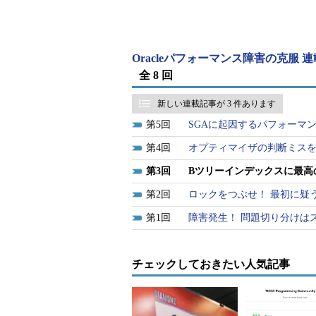
Oracleパフォーマンス障害の克服 
全 8 回
図3-1 データテーブルにデータ
※DBAの値として記載している「
新しい連載記事が 3 件あります
※ROWIDの値として記載している
5
SGAに起因するパフォーマ
図3-1を確認してください。テー
4
オプティマイザの判断ミス
リーフノードには同じリーフ行を持
3
Bツリーインデックスに最高
割」と呼びます。つまり、リーフは
なります。
2
ロックをつぶせ！ 最初に疑
1
障害発生！ 問題切り分けは
チェックしておきたい人気記事