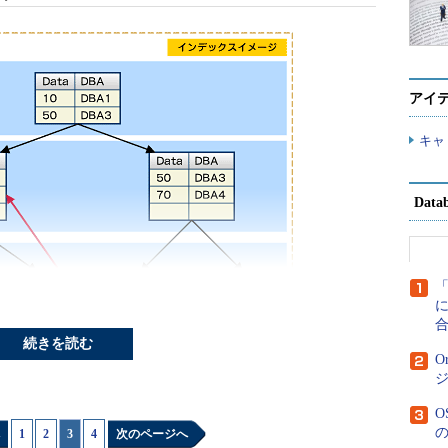
アイ
キャ
Dat
に
続きを読む
O
1
|
2
|
3
|
4
次のページへ