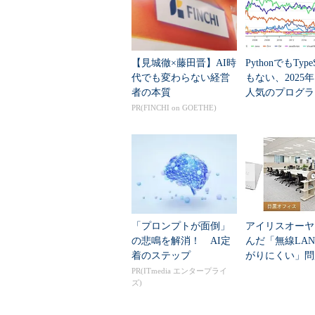
【見城徹×藤田晋】AI時
PythonでもTypeS
代でも変わらない経営
もない、2025
者の本質
人気のプログラ
言語」
PR(FINCHI on GOETHE)
「プロンプトが面倒」
アイリスオーヤ
の悲鳴を解消！ AI定
んだ「無線LA
着のステップ
がりにくい」問
SQL結果画面
（クリックで拡大し
を変えて解決し
PR(ITmedia エンタープライ
ズ)