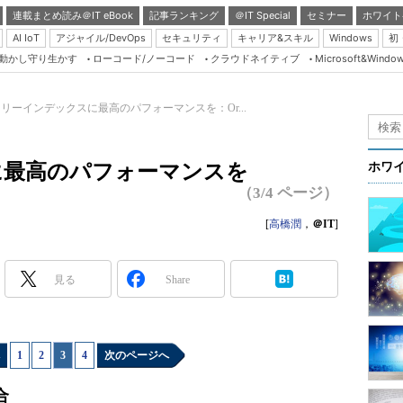
連載まとめ読み＠IT eBook
記事ランキング
＠IT Special
セミナー
ホワイト
AI IoT
アジャイル/DevOps
セキュリティ
キャリア&スキル
Windows
初
り動かし守り生かす
ローコード/ノーコード
クラウドネイティブ
Microsoft&Windo
Server & Storage
HTML5 + UX
ツリーインデックスに最高のパフォーマンスを：Or...
Smart & Social
Coding Edge
に最高のパフォーマンスを
ホワ
Java Agile
（3/4 ページ）
Database Expert
[
高橋潤
，
＠IT
]
Linux ＆ OSS
Master of IP Networ
見る
Share
Security & Trust
Test & Tools
1
|
2
|
3
|
4
次のページへ
Insider.NET
ブログ
合