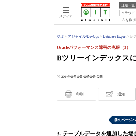
連載一覧
クラウド
メディア
AIを作
＠IT
アジャイル/DevOps
Database Expert
B
Oracleパフォーマンス障害の克服（3）
Bツリーインデックス
2004年09月10日 00時00分 公開
印刷
通知
前のページへ
3. テーブルデータを追加した場