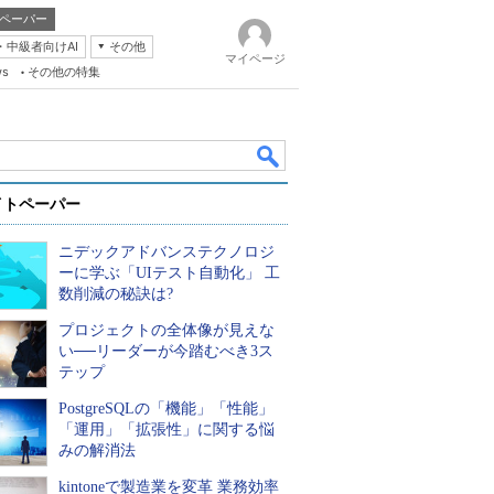
ペーパー
・中級者向けAI
その他
マイページ
ws
その他の特集
イトペーパー
ニデックアドバンステクノロジ
ーに学ぶ「UIテスト自動化」 工
数削減の秘訣は?
プロジェクトの全体像が見えな
k
い──リーダーが今踏むべき3ス
テップ
PostgreSQLの「機能」「性能」
「運用」「拡張性」に関する悩
みの解消法
kintoneで製造業を変革 業務効率