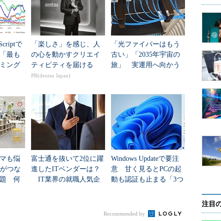
criptで
「楽しさ」を感じ、人
「光ファイバーはもう
年「最も
の心を動かすクリエイ
古い」「2035年宇宙の
ミング
ティビティを届ける
旅」 実運用へ向かう
データセンター新技術
PR(dentsu Japan)
マも悩
富士通を抜いて2位に躍
Windows Updateで要注
Nがつな
進したITベンダーは？
意 甘く見るとPCの起
題 何
IT業界の就職人気企
動も認証も止まる「3つ
ます）
た？
業トップ20
のセキュリティ移行」
注目
Recommended by