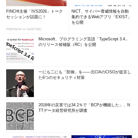
FINCHI主催「IVS2026」トーク
NICT、サイバー脅威情報を自動
セッションが話題に！
集約できるWebアプリ「EXIST」
を公開
PR(FINCHI on GOETHE)
Microsoft、プログラミング言語「TypeScript 3.4」
のリリース候補版（RC）を公開
一にも二にも「防御」を――元CIAのCISOが提言し
た6つのセキュリティ対策
2018年の災害では34.2％で「BCPが機能した」、N
TTデータ経営研究所が調査