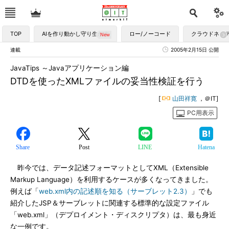
TOP
AIを作り動かし守り生かす
ロー/ノーコード
クラウドネイ
連載
2005年2月15日 公開
JavaTips ～Javaアプリケーション編
DTDを使ったXMLファイルの妥当性検証を行う
[
山田祥寛
，＠IT]
PC用表示
Share
Post
LINE
Hatena
昨今では、データ記述フォーマットとしてXML（Extensible
Markup Language）を利用するケースが多くなってきました。
例えば「
web.xml内の記述順を知る（サーブレット2.3）
」でも
紹介したJSP＆サーブレットに関連する標準的な設定ファイル
「web.xml」（デプロイメント・ディスクリプタ）は、最も身近
な一例です。