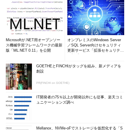
Microsoftが.NET用オープンソー
オンプレミスのWindows Server
ス機械学習フレームワークの最新
／SQL Server向けセキュリティ
版「ML.NET 0.11」を公開
更新サービス「拡張セキュリティ
更新プログ...
GOETHEとFINCHIがタッグを組み、新メディアを
創設
PR(FINCHI on GOETHE)
IT開発者の75％以上が開発以外にも従事、楽天コミ
ュニケーションズ調べ
Mellanox、NVMe-oFでストレージを仮想化する「S