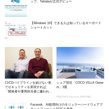
ップ、Tetrateが正式デビュー
【Windows 10】できる人は知っているキーボード
ショートカット
CI/CDパイプラインを妨げない形
シェア別荘「COCO VILLA Owne
でセキュリティを実現すれば、
rs」3選
「開発者や運用担当者に嫌われな
いWAF」は可能か
PR(COCO VILLA on GOETHE)
Faceook、AI処理向けのモジュラーハードウェアプ
ラットフォームとASICを発表