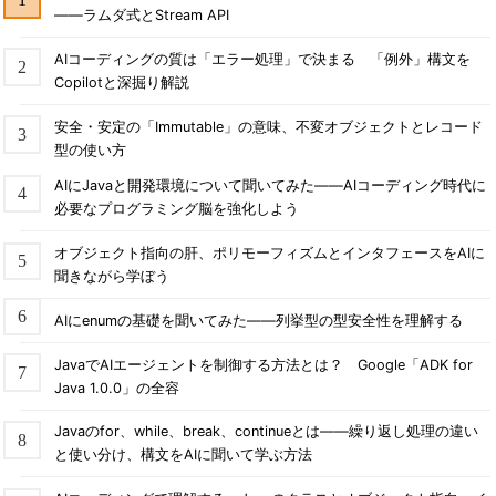
――ラムダ式とStream API
AIコーディングの質は「エラー処理」で決まる 「例外」構文を
Copilotと深掘り解説
安全・安定の「Immutable」の意味、不変オブジェクトとレコード
型の使い方
AIにJavaと開発環境について聞いてみた――AIコーディング時代に
必要なプログラミング脳を強化しよう
オブジェクト指向の肝、ポリモーフィズムとインタフェースをAIに
聞きながら学ぼう
AIにenumの基礎を聞いてみた――列挙型の型安全性を理解する
JavaでAIエージェントを制御する方法とは？ Google「ADK for
Java 1.0.0」の全容
Javaのfor、while、break、continueとは――繰り返し処理の違い
と使い分け、構文をAIに聞いて学ぶ方法