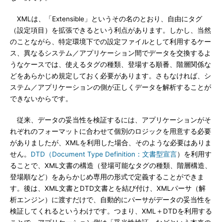
XMLは、「Extensible」というその名のとおり、自由にタグ
（設定項目）を拡張できるという利点があります。しかし、当然
のことながら、特定環境下での設定ファイルとして利用するケー
ス、異なるシステム／アプリケーション間でデータを交換するよ
うなケースでは、使えるタグの種類、登場する順番、階層関係な
どをあらかじめ規定しておく必要があります。さもなければ、シ
ステム／アプリケーションの側が正しくデータを解析することが
できないからです。
従来、データの妥当性を検証するには、アプリケーションがそ
れぞれのフォーマットに合わせて個別のロジックを用意する必要
がありましたが、XMLを利用した場合、そのような必要はありま
せん。
DTD（Document Type Definition：文書型宣言
）を利用す
ることで、XML文書の構造（登場可能なタグの種類、階層構造、
登場順など）をあらかじめ専用の形式で定義することができま
す。後は、XML文書とDTD文書とを結び付け、XMLパーサ（解
析エンジン）に渡すだけで、自動的にパーサがデータの妥当性を
検証してくれるというわけです。つまり、XML＋DTDを利用する