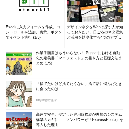
Excelに入力フォームを作成、コ
デザインネタをWebで探す人が知
ントロールを追加、表示、ボタン
っておきたい、日ごろのネタ収集
でイベント実行 (1/3)
と活用を効率化する4つのアプリ
(1/3)
作業手順書はもういらない！ Puppetにおける自動
化の定義書「マニフェスト」の書き方と基礎文法ま
とめ (1/5)
「捨てたいけど捨てたくない」捨て活に悩んだとき
に会ったのは…
PR(UR都市機構)
高速で安全、安定した専用線接続が理想のシステム
構築のカギに――マンパワーが「ExpressRoute」を
導入した理由