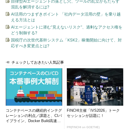
自律型AIエージェントの落とし穴、ツールの乱立がもたらす
混乱を解消するには?
AI活用のつまずきポイント 「社内データ活用の壁」を乗り越
える方法とは
AIエージェントに潜む“見えないリスク”、過剰なアクセス権を
どう制御する?
国税庁の次世代基幹システム「KSK2」稼働開始に向けて、対
応すべき変更点とは?
チェックしておきたい人気記事
コンテナベースの継続的インテグ
FINCHI主催「IVS2026」トーク
レーションの利点／課題と、CIパ
セッションが話題に！
イプライン、Docker Build高速化
のコツ (1/2...
PR(FINCHI on GOETHE)