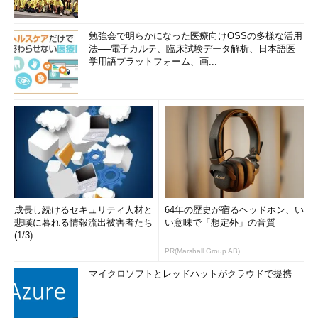
勉強会で明らかになった医療向けOSSの多様な活用
法──電子カルテ、臨床試験データ解析、日本語医
学用語プラットフォーム、画...
成長し続けるセキュリティ人材と
64年の歴史が宿るヘッドホン、い
悲嘆に暮れる情報流出被害者たち
い意味で「想定外」の音質
(1/3)
PR(Marshall Group AB)
マイクロソフトとレッドハットがクラウドで提携