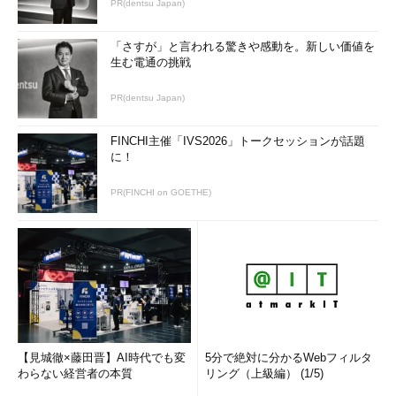
PR(dentsu Japan)
「さすが」と言われる驚きや感動を。新しい価値を
生む電通の挑戦
PR(dentsu Japan)
FINCHI主催「IVS2026」トークセッションが話題
に！
PR(FINCHI on GOETHE)
【見城徹×藤田晋】AI時代でも変
5分で絶対に分かるWebフィルタ
わらない経営者の本質
リング（上級編） (1/5)