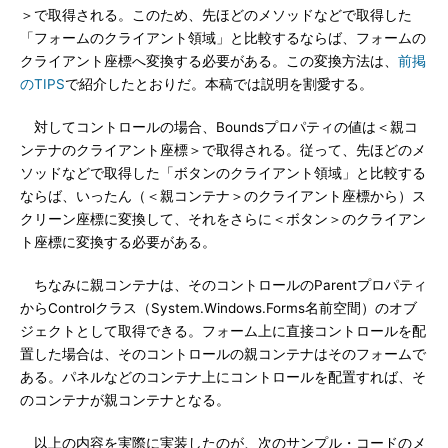
＞で取得される。このため、先ほどのメソッドなどで取得した
「フォームのクライアント領域」と比較するならば、フォームの
クライアント座標へ変換する必要がある。この変換方法は、
前掲
のTIPS
で紹介したとおりだ。本稿では説明を割愛する。
対してコントロールの場合、Boundsプロパティの値は＜親コ
ンテナのクライアント座標＞で取得される。従って、先ほどのメ
ソッドなどで取得した「ボタンのクライアント領域」と比較する
ならば、いったん（＜親コンテナ＞のクライアント座標から）ス
クリーン座標に変換して、それをさらに＜ボタン＞のクライアン
ト座標に変換する必要がある。
ちなみに親コンテナは、そのコントロールのParentプロパティ
からControlクラス（System.Windows.Forms名前空間）のオブ
ジェクトとして取得できる。フォーム上に直接コントロールを配
置した場合は、そのコントロールの親コンテナはそのフォームで
ある。パネルなどのコンテナ上にコントロールを配置すれば、そ
のコンテナが親コンテナとなる。
以上の内容を実際に実装したのが、次のサンプル・コードのメ