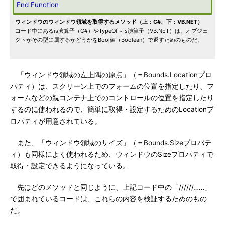
End
Function
ウィンドウのウィンドウ領域を取得するメソッド（上：C#、下：VB.NET）
コード中にあるis演算子（C#）やTypeOf～Is演算子（VB.NET）は、オブジェ
クトがその型に属するかどうかをBool値（Boolean）で返すためのものだ。
「ウィンドウ領域の左上隅の原点」（＝Bounds.Locationプロ
パティ）は、スクリーン上でのフォームの位置を指定したり、フ
ォームなどの親コンテナ上でのコントロールの位置を指定したり
するのに使われるので、簡単に取得・設定するためのLocationプ
ロパティが用意されている。
また、「ウィンドウ領域のサイズ」（＝Bounds.Sizeプロパテ
ィ）も同様によく使われるため、ウィンドウのSizeプロパティで
取得・設定できるようになっている。
先ほどのメソッドと同じように、上記コード中の「//////……」
で囲まれているコードは、これらの内容を検証するためのもの
だ。