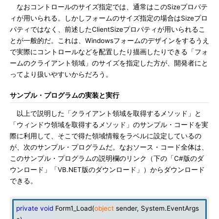
なおコントロールのサイズ指定では、通常はこのSizeプロパテ
ィが用いられる。しかしフォームのサイズ指定の場合はSizeプロ
パティではなく、前述したClientSizeプロパティが用いられるこ
とが一般的だ。これは、Windowsフォームのデザインをするうえ
で実際にコントロールなどを配置したり描画したりできる「フォ
ームのクライアント領域」のサイズを指定した方が、開発者にと
ってより扱いやすいからだろう。
サンプル・プログラムの実装と実行
以上で説明した「クライアント領域を取得するメソッド」と
「ウィンドウ領域を取得するメソッド」のサンプル・コードを実
際に利用して、そこで得た領域情報をラベルに設定しているの
が、次のサンプル・プログラムだ。なおソース・コード全体は、
このサンプル・プログラムの説明欄のリンク（下の「C#版のダ
ウンロード」「VB.NET版のダウンロード」）からダウンロード
できる。
private
void
Form1_Load(
object
sender, System.EventArgs