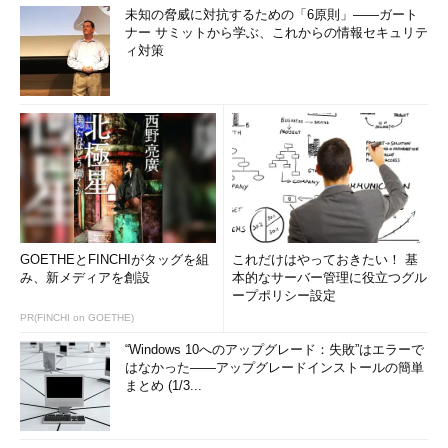
未知の脅威に対抗するための「6原則」――ガート
ナー サミットから学ぶ、これからの情報セキュリテ
ィ対策
GOETHEとFINCHIがタッグを組
これだけはやっておきたい！ 基
み、新メディアを創設
本的なサーバー管理に役立つグル
ープポリシー設定
PR(FINCHI on GOETHE)
“Windows 10へのアップグレード：失敗”はエラーで
はなかった――アップグレードインストールの簡単
まとめ (1/3...