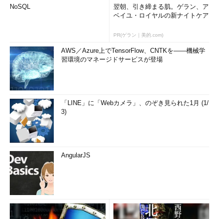
NoSQL
翌朝、引き締まる肌。ゲラン、ア
ベイユ・ロイヤルの新ナイトケア
PR(ゲラン｜美的.com)
AWS／Azure上でTensorFlow、CNTKを――機械学
習環境のマネージドサービスが登場
「LINE」に「Webカメラ」、のぞき見られた1月 (1/
3)
AngularJS