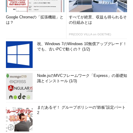
Google Chromeの「拡張機能」と
すべてが絶景、収益も得られるそ
は？
の仕組みとは
PR(COCO VILLA on GOETHE)
祝、Windows 7のWindows 10無償アップグレード！
でも、古いPCで動くの？ (1/2)
Node.jsのMVCフレームワーク「Express」の基礎知
識とインストール (1/3)
まだあるぞ！ グループポリシーの“鉄板”設定パート
2