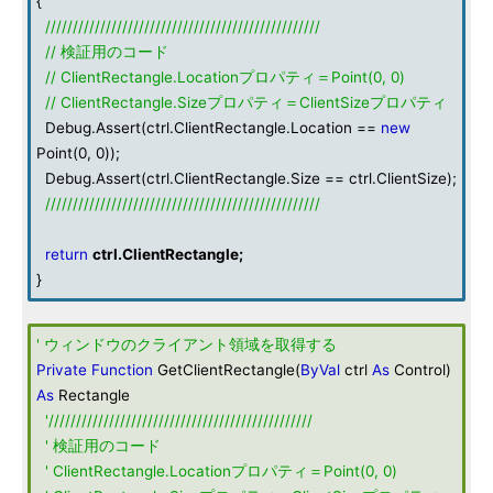
{
//////////////////////////////////////////////////
// 検証用のコード
// ClientRectangle.Locationプロパティ＝Point(0, 0)
// ClientRectangle.Sizeプロパティ＝ClientSizeプロパティ
Debug.Assert(ctrl.ClientRectangle.Location ==
new
Point(0, 0));
Debug.Assert(ctrl.ClientRectangle.Size == ctrl.ClientSize);
//////////////////////////////////////////////////
return
ctrl.ClientRectangle;
}
' ウィンドウのクライアント領域を取得する
Private
Function
GetClientRectangle(
ByVal
ctrl
As
Control)
As
Rectangle
'////////////////////////////////////////////////
' 検証用のコード
' ClientRectangle.Locationプロパティ＝Point(0, 0)