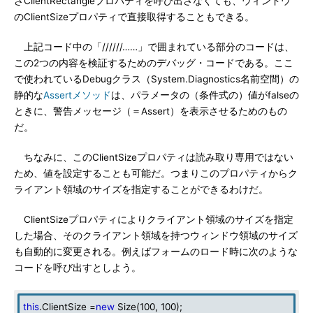
ざClientRectangleプロパティを呼び出さなくても、ウィンドウ
のClientSizeプロパティで直接取得することもできる。
上記コード中の「//////……」で囲まれている部分のコードは、
この2つの内容を検証するためのデバッグ・コードである。ここ
で使われているDebugクラス（System.Diagnostics名前空間）の
静的な
Assertメソッド
は、パラメータの（条件式の）値がfalseの
ときに、警告メッセージ（＝Assert）を表示させるためのもの
だ。
ちなみに、このClientSizeプロパティは読み取り専用ではない
ため、値を設定することも可能だ。つまりこのプロパティからク
ライアント領域のサイズを指定することができるわけだ。
ClientSizeプロパティによりクライアント領域のサイズを指定
した場合、そのクライアント領域を持つウィンドウ領域のサイズ
も自動的に変更される。例えばフォームのロード時に次のような
コードを呼び出すとしよう。
this
.ClientSize =
new
Size(100, 100);