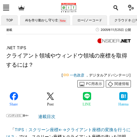
TOP
AIを作り動かし守り生かす
ロー/ノーコード
クラウドネイ
連載
2005年11月25日 公開
.NET TIPS
クライアント領域やウィンドウ領域の座標を取得
するには？
[
一色政彦
，デジタルアドバンテージ]
PC用表示
関連情報
Share
Post
LINE
Hatena
連載目次
「
TIPS：スクリーン座標←→クライアント座標の変換を行うに
は？
」では、スクリーン座標とクライアント座標の違いを説明