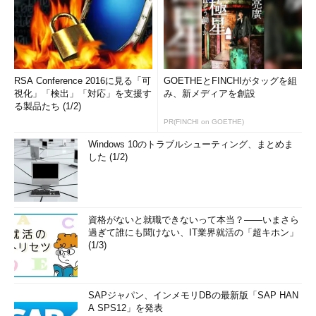
RSA Conference 2016に見る「可
GOETHEとFINCHIがタッグを組
視化」「検出」「対応」を支援す
み、新メディアを創設
る製品たち (1/2)
PR(FINCHI on GOETHE)
Windows 10のトラブルシューティング、まとめま
した (1/2)
資格がないと就職できないって本当？――いまさら
過ぎて誰にも聞けない、IT業界就活の「超キホン」
(1/3)
SAPジャパン、インメモリDBの最新版「SAP HAN
A SPS12」を発表