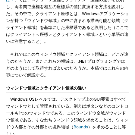
し、両者間で座標を相互の座標系の値に変換する方法を説明し
た。その中で、クライアント座標とは、Windowsアプリケーショ
ンが持つ「ウィンドウ領域」の中に含まれる描画可能な領域（ク
ライアント領域）を基準にした座標系であると説明した（ここで
はクライアント＜座標＞とクライアント＜領域＞という単語の違
いに注意すること）。
それではこのウィンドウ領域とクライアント領域は、どこが違
うのだろうか。またこれらの領域は、.NETプログラミングでは
どのようにして取得すればよいのだろうか。本稿ではこれらの内
容について解説する。
ウィンドウ領域とクライアント領域の違い
Windows OSレベルでは、デスクトップ上のGUI要素はすべて
ウィンドウとして管理されている。例えばボタンなどのコントロ
ールも1つのウィンドウである。このウィンドウ全域がウィンド
ウ領域である。すなわちウィンドウ領域を求めることは、ウィン
ドウ内部とその外部との境界領域（
Bounds
）を求めることに等
しい。