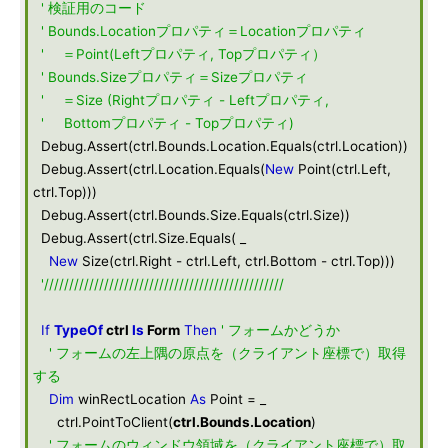
' 検証用のコード
' Bounds.Locationプロパティ＝Locationプロパティ
' ＝Point(Leftプロパティ, Topプロパティ）
' Bounds.Sizeプロパティ＝Sizeプロパティ
' ＝Size (Rightプロパティ - Leftプロパティ,
' Bottomプロパティ - Topプロパティ)
Debug.Assert(ctrl.Bounds.Location.Equals(ctrl.Location))
Debug.Assert(ctrl.Location.Equals(
New
Point(ctrl.Left,
ctrl.Top)))
Debug.Assert(ctrl.Bounds.Size.Equals(ctrl.Size))
Debug.Assert(ctrl.Size.Equals( _
New
Size(ctrl.Right - ctrl.Left, ctrl.Bottom - ctrl.Top)))
'////////////////////////////////////////////////
If
TypeOf
ctrl
Is
Form
Then
' フォームかどうか
' フォームの左上隅の原点を（クライアント座標で）取得
する
Dim
winRectLocation
As
Point = _
ctrl.PointToClient(
ctrl.Bounds.Location
)
' フォームのウィンドウ領域を（クライアント座標で）取