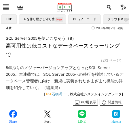
TOP
AIを作り動かし守り生かす
ロー/ノーコード
クラウドネイ
連載
2006年9月21日 公開
SQL Server 2005を使いこなそう（8）
高可用性は低コストなデータベースミラーリング
で
（2/3 ページ）
5年ぶりのメジャーバージョンアップとなったSQL Server
2005。本連載では、SQL Server 2005への移行を検討しているデ
ータベース管理者に向け、新規に実装されたさまざまな機能の詳
細を紹介していく。（編集局）
[
石橋潤一
，株式会社システムインテグレータ]
PC用表示
関連情報
Share
Post
LINE
Hatena