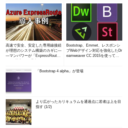
高速で安全、安定した専用線接続
Bootstrap、Emmet、レスポンシ
が理想のシステム構築のカギに―
ブWebデザイン対応を強化したDr
―マンパワーが「ExpressRout
eamweaver CC 2015を使って
e」を導入した理由
み...
「Bootstrap 4 alpha」が登場
より広がったカリキュラムを通過点に若者は上を目
指す (1/2)