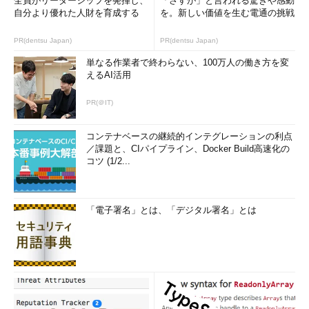
全員がリーダーシップを発揮し、
「さすが」と言われる驚きや感動
自分より優れた人財を育成する
を。新しい価値を生む電通の挑戦
PR(dentsu Japan)
PR(dentsu Japan)
単なる作業者で終わらない、100万人の働き方を変
えるAI活用
PR(＠IT)
コンテナベースの継続的インテグレーションの利点
／課題と、CIパイプライン、Docker Build高速化の
コツ (1/2...
「電子署名」とは、「デジタル署名」とは