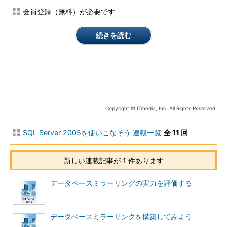
ールオーバー」を行う必要があります。障害の発生やフェールオ
会員登録（無料）が必要です
ーバー時、プリンシパルからトランザクションブロックが転送中
であった場合は、データ損失が発生してしまう可能性がありま
続きを読む
す。データの多少の紛失は許されるパフォーマンス優先のシステ
ムに適しています。
動作モード
同期／非
ミラーリン
フェールオ
同期
グ監視サー
ーバータイ
バ
プ
Copyright © ITmedia, Inc. All Rights Reserved.
高可用性モード
同期
あり
自動または手
動
SQL Server 2005を使いこなそう 連載一覧
全 11 回
高度な保護モー
なし
手動
ド
新しい連載記事が 1 件あります
高パフォーマン
非同期
なし
強制
スモード
データベースミラーリングの実力を評価する
表2 データベースミラーリングの動作モード
プリンシパルとミラーが同期モードで動作する場合、各処理は
データベースミラーリングを構築してみよう
次のような流れで行われます（図2）。