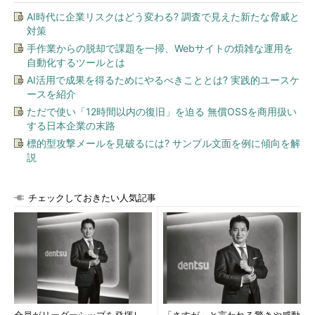
（5）
AI時代に企業リスクはどう変わる? 調査で見えた新たな脅威と
クライアントへ処理結果を送信。
対策
手作業からの脱却で課題を一掃、Webサイトの煩雑な運用を
（6）
自動化するツールとは
プリンシパル、ミラーそれぞれでデータの書き込み処理を実施。
AI活用で成果を得るためにやるべきこととは? 実践的ユースケ
ースを紹介
非同期モードでは、（3）〜（4）のミラーでの処理を待たな
ただで使い「12時間以内の復旧」を迫る 無償OSSを商用扱い
いため、高速に動作します。
する日本企業の末路
標的型攻撃メールを見破るには? サンプル文面を例に傾向を解
クライアントからの透過的な接続
説
チェックしておきたい人気記事