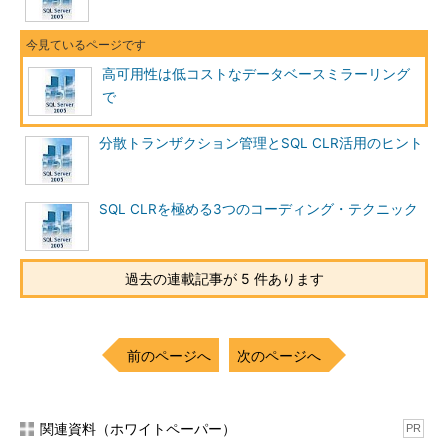
高可用性は低コストなデータベースミラーリング
で
分散トランザクション管理とSQL CLR活用のヒント
図2 同期モードでの処理の流れ
SQL CLRを極める3つのコーディング・テクニック
（1）～（2）
プリンシパルはクライアントからトランザクションを受け取り、
過去の連載記事が 5 件あります
そのトランザクションをトランザクションログに書き込む。ログ
の書き込みと同時に、ミラーへログレコードの送信を行う。
（3）～（4）
前のページへ
次のページへ
ミラーは受け取ったログレコードをトランザクションログへ書き
込み、処理が完了するとプリンシパルへ通知する。この通知によ
ってプリンシパルとミラーの同期が保証される。
関連資料（ホワイトペーパー）
PR