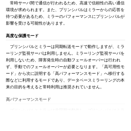
常時サーバ間で通信が行われるため、高速で信頼性の高い通信
環境が求められます。また、プリンシパルはミラーからの応答を
待つ必要があるため、ミラーのパフォーマンスにプリンシパルが
影響を受ける可能性があります。
高度な保護モード
プリンシパルとミラーは同期転送モードで動作しますが、ミラ
ーリング監視サーバは利用しません。ミラーリング監視サーバを
利用しないため、障害発生時の自動フェールオーバーは行われ
ず、手動でのフェールオーバーが必要となります。「高可用性モ
ード」から次に説明する「高パフォーマンスモード」へ移行する
際などに利用するモードであり、データベースミラーリングの本
来の目的を考えると常時利用は推奨されていません。
高パフォーマンスモード
プリンシパルとミラーは非同期で動作し、プリンシパルはミラ
ーのトランザクションログ記録の完了通知を待ちません。また、
ミラーリング監視サーバを利用しないため自動フェールオーバー
は実施されません。フェールオーバーを実施するには「強制フェ