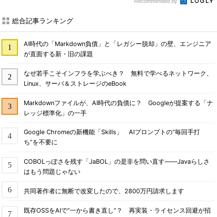
Recommended by
総合記事ランキング
AI時代の「Markdown負債」と「レガシー脱却」の壁、エンジニア
が直面する新・旧の課題
なぜ若手こそインフラを学ぶべき？ 無料で学べるネットワーク、
Linux、サーバ＆ストレージのeBook
Markdownファイルが、AI時代の負債に？ Googleが提案する「ナ
レッジ標準化」の一手
Google Chromeの新機能「Skills」 AIプロンプトの“毎回手打
ち”を不要に
COBOLっぽさを残す「JaBOL」の是非を問い直す――Javaらしさ
はもう問題じゃない
共同著作者に無断で改変したので、2800万円請求します
既存OSSをAIで“一から書き直し”？ 再実装・ライセンス回避が招