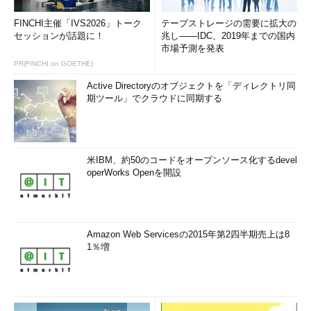
FINCHI主催「IVS2026」トーク
テープストレージの需要に拡大の
SEARCH 
セッションが話題に！
兆し――IDC、2019年までの国内
/..
H
.
H
.
H
.
H
.
H
.
H
.
H
.
H
.
H
.
H
.
H
.
H
.
H
.
H
.
H
.
H
.
H
.
H
.
H
.
市場予測を発表
H
.
H
.
H
.
H
.
H
.
H
.
H
.
H
.
H
.
H
.
H
.
H
.
PR(FINCHI on GOETHE)
H
.
H
.
H
.
H
.
H
.
H
.
H
.
H
.
H
.
H
.
H
.
H
.
H
.
H
.
H
.
H
.
H
.
H
.
H
.
H
.
H
.
H
.
H
.
H
.
H
.
H
.
H
.
H
.
H
.
H
.
H
.
H
.
H
.
H
.
H
.
H
.
H
.
Active Directoryのオブジェクトを「ディレクトリ同
H
.
H
.
H
.
H
.
H
.
H
.
H
.
H
.
H
.
H
.
H
.
H
.
H
.
H
.
H
.
H
.
H
.
H
.
H
.
H
.
H
期ツール」でクラウドに同期する
.
H
.
H
.
H
.
H
.
H
.
H
.
H
.
H
.
H
.
H
.
H
.
H
.
H
.
H
.
H
.
H
.
H
.
H
.
H
.
H
.
H
.
H
.
H
.
H
.
H
.
H
.
H
.
H
.
H
.
H
.
H
.
H
.
H
.
H
.
H
.
H
.
H
.
H
.
H
.
H
.
H
.
H
.
H
.
H
.
H
.
H
.
H
.
H
.
H
.
H
.
H
.
H
.
H
.
H
.
H
.
H
.
H
.
H
.
H
.
H
.
H
.
H
.
H
.
H
.
H
.
H
.
H
.
H
.
H
.
H
.
H
.
H
.
H
.
H
米IBM、約50のコードをオープンソース化するdevel
.
H
.
H
.
H
.
H
.
H
.
H
.
H
.
H
.
H
.
H
.
H
（略）
operWorks Openを開設
リスト2 Gaobotによるアクセス
上記、Hの後ろにある“.”の部分には非印字文字と呼ばれる制御
文字、または未割り当ての文字が入力されている。 Webサーバ
Amazon Web Servicesの2015年第2四半期売上は8
のログには“x90”といったように記載されているだろう。これは
1％増
x90などの大量の文字を送りつけることで、プログラムのバッフ
ァオーバーフローを狙った攻撃である。お気付きかもしれない
が、先のCodeRedもバッファオーバーフロー攻撃である。