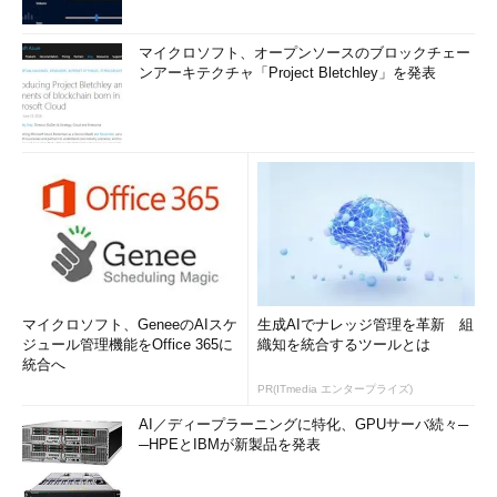
マイクロソフト、オープンソースのブロックチェー
ンアーキテクチャ「Project Bletchley」を発表
マイクロソフト、GeneeのAIスケ
生成AIでナレッジ管理を革新 組
ジュール管理機能をOffice 365に
織知を統合するツールとは
統合へ
PR(ITmedia エンタープライズ)
AI／ディープラーニングに特化、GPUサーバ続々─
─HPEとIBMが新製品を発表