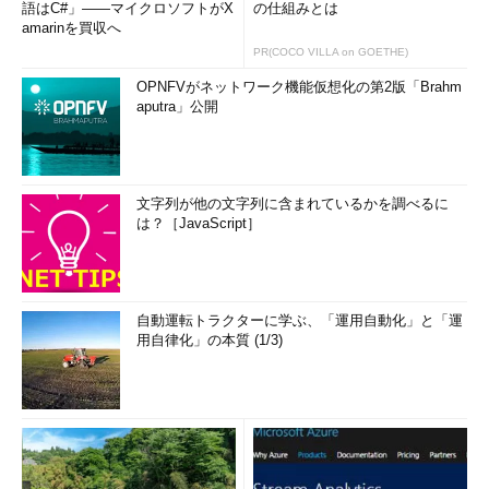
語はC#」――マイクロソフトがX
の仕組みとは
amarinを買収へ
PR(COCO VILLA on GOETHE)
OPNFVがネットワーク機能仮想化の第2版「Brahm
aputra」公開
文字列が他の文字列に含まれているかを調べるに
は？［JavaScript］
自動運転トラクターに学ぶ、「運用自動化」と「運
用自律化」の本質 (1/3)