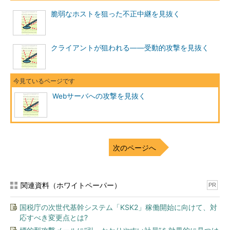
脆弱なホストを狙った不正中継を見抜く
影響範囲は時間が経過するほど拡大するため、効率よく攻撃を
発見し、対処までの時間をいかに短くするかがポイントである。
効率を高めるには、精度の高い判断が必要になる。
クライアントが狙われる――受動的攻撃を見抜く
つまり、IDS／IPSを活用して攻撃を検知しても、ログファイ
ルから情報を収集しても、最終的にはそれが何に対する攻撃であ
り、どれくらい緊急で、どういう調査と対処を実施すればよいの
かを見分けられる知識と判断が最も重要なのである。
Webサーバへの攻撃を見抜く
判断の精度を高めるためには、不正な通信の形を知ることが有
効である。
次のページへ
実例で学ぶインシデント・ハンドリング
近年で最も話題になっているWebサーバへの攻撃手法として、
Webアプリケーションの脆弱性を対象としたSQLインジェクショ
関連資料（ホワイトペーパー）
PR
ンとクロスサイトスクリプティングなどがある。
国税庁の次世代基幹システム「KSK2」稼働開始に向けて、対
応すべき変更点とは?
Webサーバへの脅威といえば、これらの攻撃が最初に指摘され
ることが多いが、注意すべき攻撃はそれだけではない。Webサー