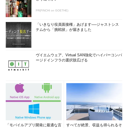
OSコマンドインジェクションを狙った攻撃
の例
PR(FINCHI on GOETHE)
「いきなり役員面接権」あげます──ジャストシス
テムから「挑戦状」が届きました
Page3
SSLの脆弱性を狙った攻撃の例
ヴイエムウェア、Virtual SAN強化でハイパーコンバ
何が狙われているのかを判断することが対
ージドインフラの選択肢広げる
策の第一歩
クロスサイトスクリプティングを狙った攻撃の
例
「モバイルアプリ開発に最適な言
すべてが絶景、収益も得られるそ