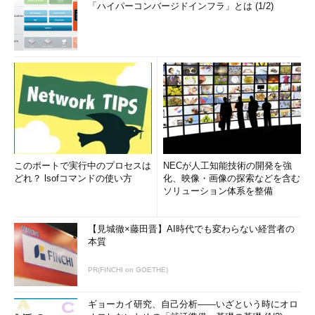
s
%
20uname
_i2_192
.
168.100
.
100
%
20intruder
@
2
「ハイパーコンバージドインフラ」とは (1/2)
.
example
.
com
;
echo
|
リスト3 PHPの脆弱性を狙うアクセス
これは
2005年11月に公開されたPHPのアドバイザリ
で指摘され
ているPHPに存在する脆弱性を狙った通信であり、PHP 4.4.x、
PHP 5.0.xで作成されている多くのアプリケーションが影響を受
ける。具体的にはGLOBALS変数が上書きされてしまう脆弱性で
ある。
このポートで実行中のプロセスは
NECが人工知能技術の開発を強
比較的容易に実行できる攻撃手法のため、自動化されワームに
どれ？ lsofコマンドの使い方
化、映像・画像の探索などを含む
よって現在もまん延している。
ソリューション体系を整備
Index
【見城徹×藤田晋】AI時代でも変わらない経営者の
本質
Webサーバへの攻撃を見抜く
PR(FINCHI on GOETHE)
Page1
ギョーカイ研究、自己分析――いざという時にオロ
インシデントを最終判断するのは「人間」