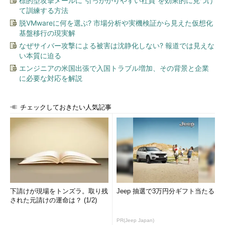
標的型攻撃メールに“引っかかりやすい社員”を効果的に見つけ
て訓練する方法
バソフトウェアに対するバッファオーバーフロー攻撃もあれば、
SSLソフトウェアに対する攻撃も存在する。
脱VMwareに何を選ぶ? 市場分析や実機検証から見えた仮想化
基盤移行の現実解
Webサーバにおいては攻撃の対象個所となる部分が複数存在す
なぜサイバー攻撃による被害は沈静化しない? 報道では見えな
い本質に迫る
るため、上記の見極めが最も重要といえる。
エンジニアの米国出張で入国トラブル増加、その背景と企業
ワームによる攻撃の例
に必要な対応を解説
以下にいくつかIDSのアラート例を紹介しよう。本アラート
チェックしておきたい人気記事
は、Sourcefire Intrusion Sensorで取得したアラートのペイロー
ド部分を抜き出したものである。
GET 
/
NULL
.
IDA
?
CCCCCCCCCCCCCCCCCCCCCCCCCCCCCCCCCCCC

CCCCCCCCCCCCCCCCCCCCCCCCCCCCCCCCCCCCCCCCC
CCCCCC

CCCCCCCCCCCCCCCCCCCCCCCCCCCCCCCCCCCCCCCCC
下請けが現場をトンズラ。取り残
Jeep 抽選で3万円分ギフト当たる
CCCCCC

された元請けの運命は？ (1/2)
CCCCCCCCCCCCCCCCCCCCCCCCCCCCCCCCCCCCCCCCC
CCCCCC

PR(Jeep Japan)
CCCCCCCCCCCCCCCCCCCCCCCCCCCCCCCCCCCCCCCCC