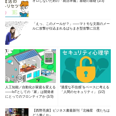
オロしないための「就活準備」基礎の基礎 (1/3)
知識と経験が必要なインシデント・ハンド
リング
「えっ、このメールが？」――マトモな文面のメー
素早い判断を行うためには切り分けの知識
ルに攻撃が仕込まれるばらまき型攻撃に注意
が必要
実例で学ぶインシデント・ハンドリング
ワームによる攻撃の例
Page2
人工知能／自動化が家庭を変える
“適度な不信感”をベースに考える
クロスサイトスクリプティングを狙った攻
――IoTとしての「家」は開発者
「人間のセキュリティ」 (1/2)
撃の例
にとってのフロンティアか (1/3)
SQLインジェクションを狙った攻撃の例
【西野亮廣】ビジネス書最新刊『北極星 僕たちは
どう働くか』