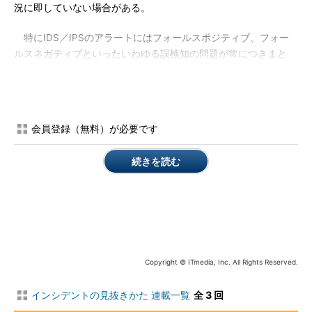
況に即していない場合がある。
特にIDS／IPSのアラートにはフォールスポジティブ、フォー
ルスネガティブといったいわゆる誤検知の問題が常につきまと
う。そのため、アラートの発生後の調査、分析および判断などの
対応には、担当者に相応の知識が要求される。
では、IDS／IPSを使用せずにアクセスログファイルから攻撃
会員登録（無料）が必要です
を見つけ出す場合はどうかというと、膨大な量のアクセスログか
ら攻撃だけを抜き出すのはかなりの労力を必要とする。また、発
続きを読む
生時間や発生元のIPアドレスが不明であったり、過去にさかのぼ
って調査する場合、ログファイルの量に比例して調査時間は増加
する。調査の結果「攻撃ではない」または「攻撃ではあるがすで
に対策済み」と結論が出たとしても、労力と時間は戻ってこな
い。
素早い判断を行うためには切り分けの知識が必要
Copyright © ITmedia, Inc. All Rights Reserved.
インシデント・ハンドリングの大きな目的の1つは、影響範囲
インシデントの見抜きかた 連載一覧
全 3 回
を最小限にとどめることにある。