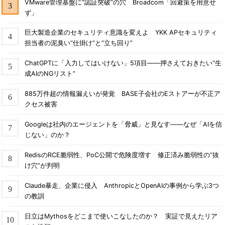
VMware管理基盤に“認証突破”の穴 Broadcom「回避策を用意せ
ず」
巨大製造企業のセキュリティ意識を変えよ YKK APセキュリティ
担当者の泥臭い“仕掛け”と“立ち回り”
ChatGPTに「入力してはいけない」5項目――押さえておきたい“生
成AIのNGリスト”
885万件超の情報漏えいが発覚 BASE子会社のEストアーが不正ア
クセス被害
Googleは社内のエージェントを「脅威」と見なす――なぜ「AIを信
じない」のか？
RedisのRCE脆弱性、PoC公開で危険度増す 修正済み脆弱性の“抜
け穴”が判明
Claude暴走、企業に侵入 AnthropicとOpenAIの事例から学ぶ3つ
の教訓
日立はMythosをどこまで使いこなしたのか？ 実証で見えたリア