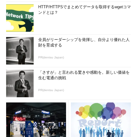
CCCCCC

HTTP/HTTPSでまとめてデータを取得するwgetコマ
CCCCCCCC
%
u0aeb
%
ub890
%
u96d2
%
u77e5
%
u0000
%
u0
ンドとは？
000
%
u838b
%
u0094
%
0000
%
u408b
%
u0564
%
u0150
%
u0000
%
ue0ff
%
u9090
=
x
&............（略）
全員がリーダーシップを発揮し、自分より優れた人
GET 
財を育成する
/
scripts
/..%
255c
%
255c
../
winnt
/
system32
/
cm
d
.
exe
?/
c
+
dir
PR(dentsu Japan)
リスト1 CodeRed（上）とNimda（下）によるアクセス
「さすが」と言われる驚きや感動を。新しい価値を
上記に紹介しているのは
生む電通の挑戦
CodeRed
（上）と
Nimda
（下）の通信
だ。2001年に最も流行したワームの通信なので、もうご存じかも
PR(dentsu Japan)
しれない。IISの脆弱性を狙ったものである。2007年の現在でも
インターネット上に流れているので、おそらくWebサーバのログ
を参照すれば、1つくらいはあるはずだ。
次は、IISのWebDAVの脆弱性を狙っている通信。Gaobotとい
うウイルスが発生させることで有名な通信で、2003年末～2004
年に流行したものである。