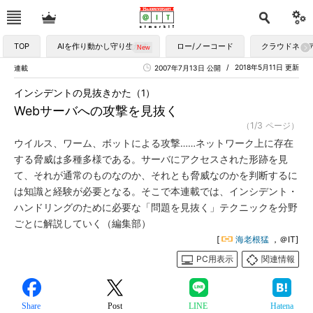
TOP
AIを作り動かし守り生かす
ロー/ノーコード
クラウドネイ
2018年5月11日 更新
連載
2007年7月13日 公開
インシデントの見抜きかた（1）
Webサーバへの攻撃を見抜く
（1/3 ページ）
ウイルス、ワーム、ボットによる攻撃……ネットワーク上に存在
する脅威は多種多様である。サーバにアクセスされた形跡を見
て、それが通常のものなのか、それとも脅威なのかを判断するに
は知識と経験が必要となる。そこで本連載では、インシデント・
ハンドリングのために必要な「問題を見抜く」テクニックを分野
ごとに解説していく（編集部）
[
海老根猛
，＠IT]
PC用表示
関連情報
Share
Post
LINE
Hatena