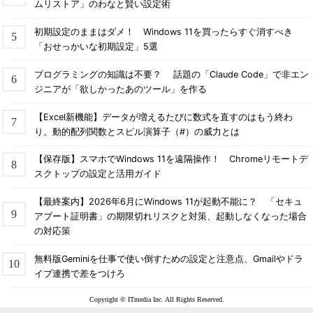
ムリストア」のわなと賢い設定術
初期設定のままはダメ！ Windows 11を買ったらすぐ消すべき
「おせっかいな初期設定」5選
プログラミングの知識は不要？ 話題の「Claude Code」で非エン
ジニアが「欲しかったあのツール」を作る
【Excel新機能】データが増えるたびに数式を直すのはもう終わ
り。動的配列関数とスピル演算子（#）の威力とは
【保存版】スマホでWindows 11を遠隔操作！ Chromeリモートデ
スクトップの設定と活用ガイド
【最終案内】2026年6月にWindows 11が起動不能に？ 「セキュ
アブート証明書」の期限切れリスクと対策、起動しなくなった場合
の対応策
無料版Geminiを仕事で使い倒すための設定と注意点、Gmailやドラ
イブ連携で差をつけろ
Copyright © ITmedia Inc. All Rights Reserved.