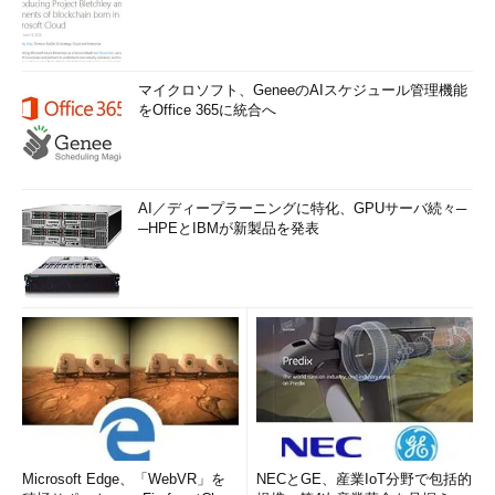
マイクロソフト、GeneeのAIスケジュール管理機能
をOffice 365に統合へ
AI／ディープラーニングに特化、GPUサーバ続々─
─HPEとIBMが新製品を発表
Microsoft Edge、「WebVR」を
NECとGE、産業IoT分野で包括的