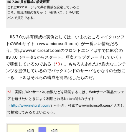
IIS 7.0の共有構成の設定画面
これはIISマネージャで共有構成を設定していると
ころ。環境情報の在りか（「物理パス」）をUNC
パスで指定できる。
IIS 7.0の共有構成の実例としては、いまのところマイクロソフ
トのWebサイト（www.microsoft.com）が一番いい情報だろ
う。実はwww.microsoft.comのフロントエンドはすでに80台の
IIS 7.0（ベータ3からスタート、順次アップグレードしていく）
で稼働しているのである（
*3
）。もちろんあれだけ膨大なコンテ
ンツを提供しているのでバックエンドのサーバもかなりの台数に
上る。下図はそれらの構成を簡易化したものだ。
*3
実際にWebサーバの台数などを確認するには、Webサーバ製品のシェ
アを知りたいときによく利用されるNetcraft社のサイト
（
http://www.netcraft.com/
）へ行き、検索でwww.microsoft.comと入力し
て検索してみるとよいだろう。