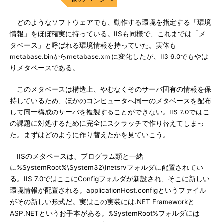
どのようなソフトウェアでも、動作する環境を指定する「環境
情報」をほぼ確実に持っている。IISも同様で、これまでは「メ
タベース」と呼ばれる環境情報を持っていた。実体も
metabase.binからmetabase.xmlに変化したが、IIS 6.0でもやは
りメタベースである。
このメタベースは構造上、やむなくそのサーバ固有の情報を保
持しているため、ほかのコンピュータへ同一のメタベースを配布
して同一構成のサーバを複製することができない。IIS 7.0ではこ
の課題に対処するために完全にスクラッチで作り替えてしまっ
た。まずはどのように作り替えたかを見ていこう。
IISのメタベースは、プログラム類と一緒
に%SystemRoot%\System32\Inetsrvフォルダに配置されてい
る。IIS 7.0ではここにConfigフォルダが新設され、そこに新しい
環境情報が配置される。applicationHost.configというファイル
がその新しい形式だ。実はこの実装には.NET Frameworkと
ASP.NETというお手本がある。%SystemRoot%フォルダには