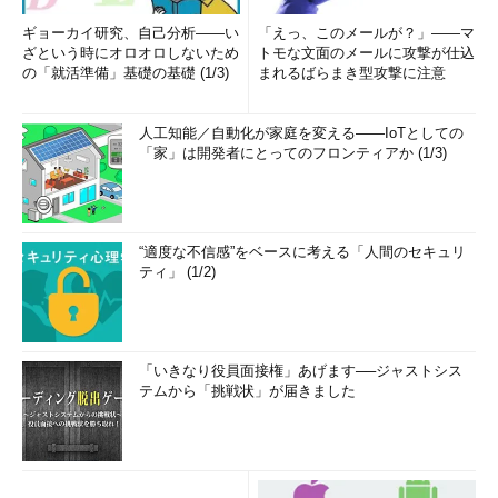
ギョーカイ研究、自己分析――い
「えっ、このメールが？」――マ
ざという時にオロオロしないため
トモな文面のメールに攻撃が仕込
の「就活準備」基礎の基礎 (1/3)
まれるばらまき型攻撃に注意
人工知能／自動化が家庭を変える――IoTとしての
「家」は開発者にとってのフロンティアか (1/3)
“適度な不信感”をベースに考える「人間のセキュリ
ティ」 (1/2)
「いきなり役員面接権」あげます──ジャストシス
テムから「挑戦状」が届きました