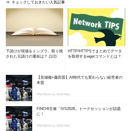
チェックしておきたい人気記事
下請けが現場をトンズラ。取り残
HTTP/HTTPSでまとめてデータ
された元請けの運命は？ (1/2)
を取得するwgetコマンドとは？
【見城徹×藤田晋】AI時代でも変わらない経営者の
本質
PR(FINCHI on GOETHE)
FINCHI主催「IVS2026」トークセッションが話題
に！
PR(FINCHI on GOETHE)