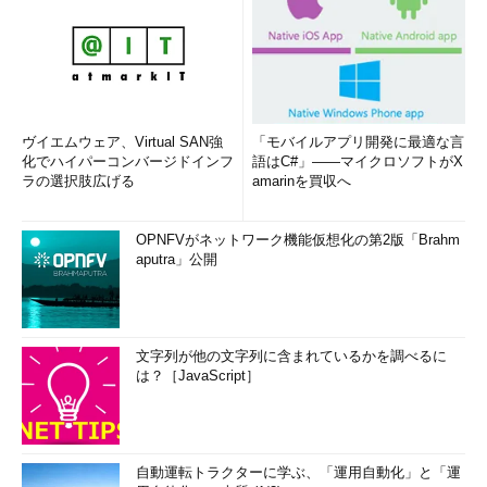
ヴイエムウェア、Virtual SAN強
「モバイルアプリ開発に最適な言
化でハイパーコンバージドインフ
語はC#」――マイクロソフトがX
ラの選択肢広げる
amarinを買収へ
OPNFVがネットワーク機能仮想化の第2版「Brahm
aputra」公開
文字列が他の文字列に含まれているかを調べるに
は？［JavaScript］
自動運転トラクターに学ぶ、「運用自動化」と「運