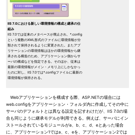
IIS 7.0における新しい環境情報の構成と継承の仕
組み
IIS 7.0では従来のメタベースが廃止され、*.config
という複数のXML形式のファイルに環境情報が分
類されて保持されるように変更された。またアプ
リケーションの環境情報はほかの環境情報から継
承される構造のため、アプリケーション側からサ
ーバの構成などを指定できる。そのほか、従来は
最新の環境情報がメイン・メモリ上にしかなかっ
たのに対し、IIS 7.0では*.configファイルに最新の
環境情報が保持される。
Webアプリケーションを構成する際、ASP.NETの場合には
web.configをアプリケーション・フォルダ内に作成してその中に
サーバのデフォルトとは異なる設定を記すわけだが、IIS 7.0の場
合も同じように継承モデルが利用できる。例えば、サーバにイン
ストールされているモジュールがa、b、c、d、eとあった場合
に、アプリケーション1ではa、c、eを、アプリケーション2では