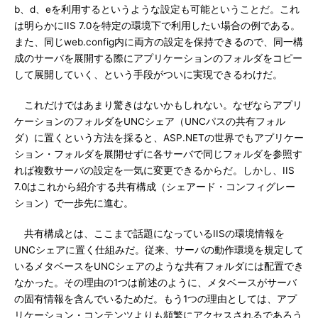
b、d、eを利用するというような設定も可能ということだ。これ
は明らかにIIS 7.0を特定の環境下で利用したい場合の例である。
また、同じweb.config内に両方の設定を保持できるので、同一構
成のサーバを展開する際にアプリケーションのフォルダをコピー
して展開していく、という手段がついに実現できるわけだ。
これだけではあまり驚きはないかもしれない。なぜならアプリ
ケーションのフォルダをUNCシェア（UNCパスの共有フォル
ダ）に置くという方法を採ると、ASP.NETの世界でもアプリケー
ション・フォルダを展開せずに各サーバで同じフォルダを参照す
れば複数サーバの設定を一気に変更できるからだ。しかし、IIS
7.0はこれから紹介する共有構成（シェアード・コンフィグレー
ション）で一歩先に進む。
共有構成とは、ここまで話題になっているIISの環境情報を
UNCシェアに置く仕組みだ。従来、サーバの動作環境を規定して
いるメタベースをUNCシェアのような共有フォルダには配置でき
なかった。その理由の1つは前述のように、メタベースがサーバ
の固有情報を含んでいるためだ。もう1つの理由としては、アプ
リケーション・コンテンツよりも頻繁にアクセスされるであろう