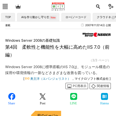
TOP
AIを作り動かし守り生かす
ロー/ノーコード
クラウドネイ
連載
2007年11月14日 公開
Windows Server 2008の基礎知識
第4回 柔軟性と機能性を大幅に高めたIIS 7.0（前
編）
（3/3 ページ）
Windows Server 2008に標準搭載のIIS 7.0は、モジュール構造の
採用や環境情報の一新などさまざまな改善を図っている。
[
奥主洋（エバンジェリスト）
，マイクロソフト株式会社 ]
PC用表示
関連情報
Share
Post
LINE
Hatena
前のページへ