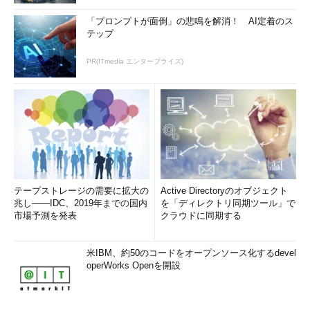
「プロンプトが面倒」の悲鳴を解消！ AI定着のス
テップ
PR(ITmedia エンタープライズ)
テープストレージの需要に拡大の
Active Directoryのオブジェクト
兆し――IDC、2019年までの国内
を「ディレクトリ同期ツール」で
市場予測を発表
クラウドに同期する
米IBM、約50のコードをオープンソース化するdevel
operWorks Openを開設