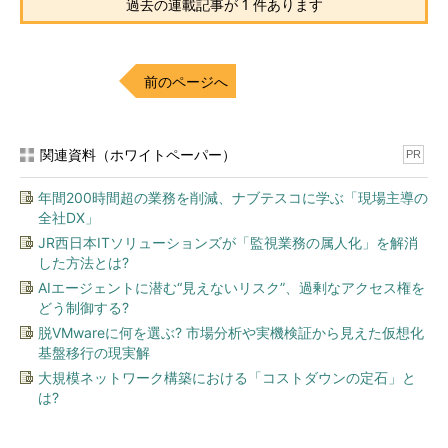
過去の連載記事が 1 件あります
前のページへ
関連資料（ホワイトペーパー）
PR
年間200時間超の業務を削減、ナブテスコに学ぶ「現場主導の
全社DX」
JR西日本ITソリューションズが「監視業務の属人化」を解消
した方法とは?
AIエージェントに潜む“見えないリスク”、過剰なアクセス権を
どう制御する?
脱VMwareに何を選ぶ? 市場分析や実機検証から見えた仮想化
基盤移行の現実解
大規模ネットワーク構築における「コストダウンの定石」と
は?