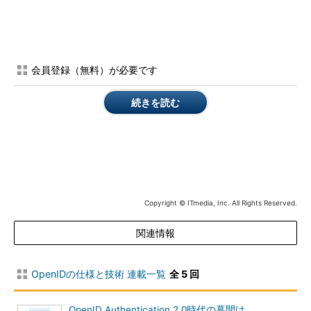
IdPをどう評価すべきか？ OpenIDにおけるReputation問題
最後にセキュリティ関連の締めくくりとしてReputation問題に
ついて触れます。Reputationは評判とか評価といった意味でIdP
会員登録（無料）が必要です
の評価をどのように行うべきかという話です。
続きを読む
評価指標として諸説がありますが、次のような点が目安になる
でしょう。
IdPを運営してきた実績
認証フォームに対するヘルプ機能
httpsへの対応
Copyright © ITmedia, Inc. All Rights Reserved.
アカウントのリカバリ機能の充実
プライバシーポリシーの内容
関連情報
スパム、セキュリティ対策
Attribute Exchange
（AX）への対応
OpenIDの仕様と技術 連載一覧
全 5 回
Provider Authentication Policy
Extension
（PAPE）への対応
OpenID Authentication 2.0時代の幕開け