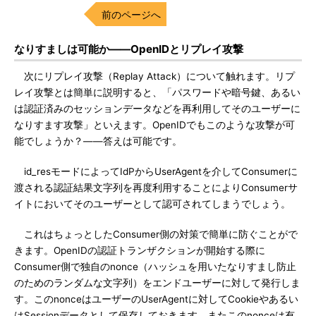
前のページへ
なりすましは可能か——OpenIDとリプレイ攻撃
次にリプレイ攻撃（Replay Attack）について触れます。リプ
レイ攻撃とは簡単に説明すると、「パスワードや暗号鍵、あるい
は認証済みのセッションデータなどを再利用してそのユーザーに
なりすます攻撃」といえます。OpenIDでもこのような攻撃が可
能でしょうか？——答えは可能です。
id_resモードによってIdPからUserAgentを介してConsumerに
渡される認証結果文字列を再度利用することによりConsumerサ
イトにおいてそのユーザーとして認可されてしまうでしょう。
これはちょっとしたConsumer側の対策で簡単に防ぐことがで
きます。OpenIDの認証トランザクションが開始する際に
Consumer側で独自のnonce（ハッシュを用いたなりすまし防止
のためのランダムな文字列）をエンドユーザーに対して発行しま
す。このnonceはユーザーのUserAgentに対してCookieやあるい
はSessionデータとして保存しておきます。またこのnonceは有