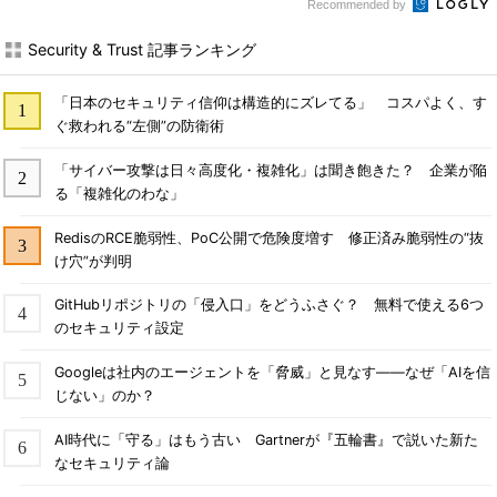
Recommended by
Security & Trust 記事ランキング
「日本のセキュリティ信仰は構造的にズレてる」 コスパよく、す
ぐ救われる“左側”の防衛術
「サイバー攻撃は日々高度化・複雑化」は聞き飽きた？ 企業が陥
る「複雑化のわな」
RedisのRCE脆弱性、PoC公開で危険度増す 修正済み脆弱性の“抜
け穴”が判明
GitHubリポジトリの「侵入口」をどうふさぐ？ 無料で使える6つ
のセキュリティ設定
Googleは社内のエージェントを「脅威」と見なす――なぜ「AIを信
じない」のか？
AI時代に「守る」はもう古い Gartnerが『五輪書』で説いた新た
なセキュリティ論