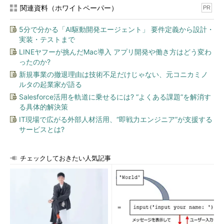
まで述べてきたセキュリティ対策はしっかり行い、特にIdPの場
関連資料（ホワイトペーパー）
PR
合はReputationの高いIdPになるよう努力を怠ってはいけませ
ん。常にセキュリティ関連の動向は最新の情報を追って、対策す
5分で分かる「AI駆動開発エージェント」 要件定義から設計・
るようにしていきましょう。OpenIDのセキュリティに関する最
実装・テストまで
新の動向を知りたい方はOpenIDの
セキュリティ関連のML
に加入
LINEヤフーが挑んだMac導入 アプリ開発や働き方はどう変わ
すると良いでしょう。
ったのか?
新規事業の撤退理由は技術不足だけじゃない、元コニカミノ
Profile
ルタの起業家が語る
Salesforce活用を軌道に乗せるには? “よくある課題”を解消す
サイボウズ・ラボ株式会社
る具体的解決策
IT現場で広がる外部人材活用、“即戦力エンジニア”が支援する
山口 徹（やまぐち とおる）
サービスとは?
サイボウズ・ラボ株式会社
のプログラマー。
チェックしておきたい人気記事
バーテンダーからIT業界に転身後、様々なWeb制作を行い、大
規模コミュニティサイトの開発・運用を経て、現在は研究開発
の日々。Perl使い。
Perlを中心とした開発のノウハウやネタを
Shibuya Perl