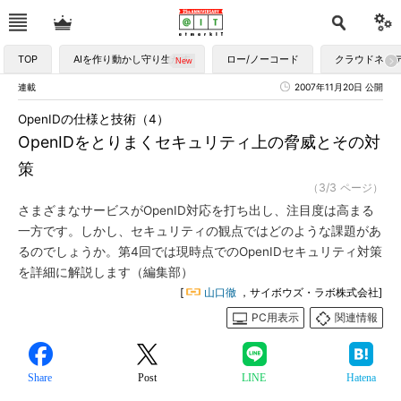
TOP
AIを作り動かし守り生かす
ロー/ノーコード
クラウドネイ
連載
2007年11月20日 公開
OpenIDの仕様と技術（4）
OpenIDをとりまくセキュリティ上の脅威とその対
策
（3/3 ページ）
さまざまなサービスがOpenID対応を打ち出し、注目度は高まる
一方です。しかし、セキュリティの観点ではどのような課題があ
るのでしょうか。第4回では現時点でのOpenIDセキュリティ対策
を詳細に解説します（編集部）
[
山口徹
，サイボウズ・ラボ株式会社]
PC用表示
関連情報
Share
Post
LINE
Hatena