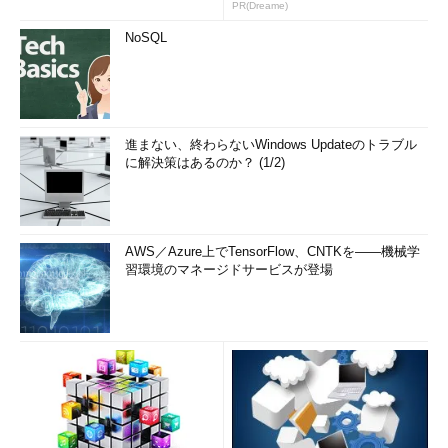
PR(Dreame)
NoSQL
進まない、終わらないWindows Updateのトラブル
に解決策はあるのか？ (1/2)
AWS／Azure上でTensorFlow、CNTKを――機械学
習環境のマネージドサービスが登場