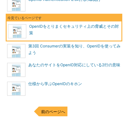
アカウント登録手続きの内容
IdPのWebアプリケーションとしての機能に関する項目は、特
にアカウントに対する扱いがメインです。アカウントのリカバリ
機能の充実は単純なパスワードを忘れたなどだけでなく、アタッ
OpenIDをとりまくセキュリティ上の脅威とその対
クを受けた際にあるしきい値を持ってアカウントの凍結が必要で
策
すが、この凍結されたアカウントに対するリカバリを本当のユー
ザーに対して提供する必要があるでしょう。
第3回 Consumerの実装を知り、OpenIDを使ってみ
よう
アカウント登録手続きに関しては先ほど述べたようにパスワー
ドの強度を高める工夫であったり、ユーザーごとの認証ページに
あなたのサイトをOpenID対応にしている2行の意味
ユーザーがフィッシングでないと確かめられるようなデータを表
示させる仕組みを取り入れたりといったことが挙げられるでしょ
仕様から学ぶOpenIDのキホン
う。
AOLは許可するIdPをホワイトリスト形式で指定しています。
OpenIDの概念から考えると悲しいですが、これが現実的な解な
のかもしれません。
前のページへ
Consumerサイト、あるいはIdPそのもの、いずれにせよここ