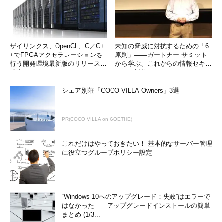
ザイリンクス、OpenCL、C／C+
未知の脅威に対抗するための「6
+でFPGAアクセラレーションを
原則」――ガートナー サミット
行う開発環境最新版のリリースを
から学ぶ、これからの情報セキュ
発表
リティ対策
シェア別荘「COCO VILLA Owners」3選
PR(COCO VILLA on GOETHE)
これだけはやっておきたい！ 基本的なサーバー管理
に役立つグループポリシー設定
“Windows 10へのアップグレード：失敗”はエラーで
はなかった――アップグレードインストールの簡単
まとめ (1/3...