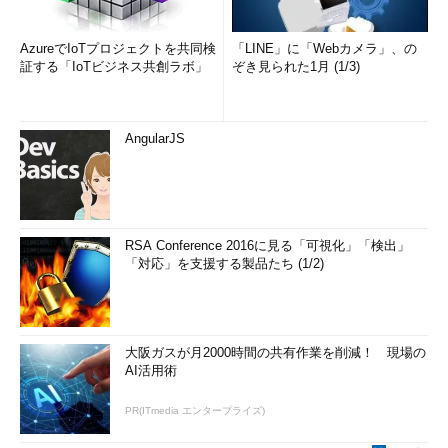
AzureでIoTプロジェクトを共同検
「LINE」に「Webカメラ」、の
証する「IoTビジネス共創ラボ」
ぞき見られた1月 (1/3)
AngularJS
RSA Conference 2016に見る「可視化」「検出」
「対応」を支援する製品たち (1/2)
大阪ガスが月2000時間の共有作業を削減！ 現場の
AI活用術
PR(ITmedia エンタープライズ)