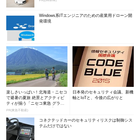
PR(Dreame)
Windows系ITエンジニアのための産業用ドローン開
発環境
楽しさいっぱい！北海道・ニセコ
日本発のセキュリティ会議、新機
で避暑の夏旅 絶景とアクティビ
軸とIoTと、今後の広がりと
ティが揃う「ニセコ東急 グラ
ン・ヒラフ」～東急不動産
PR(東急不動産)
コネクテッドカーのセキュリティリスクは制御シス
テムだけではない