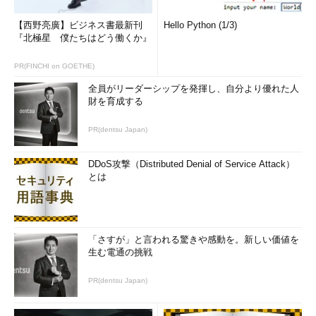
Mongers
のイベント等で発表するなど講演活動も行う。
【西野亮廣】ビジネス書最新刊
Hello Python (1/3)
個人の開発日記は「
Yet Another Hackadelic
」、仕事のブログ
『北極星 僕たちはどう働くか』
は「
log4ZIGOROu
」
PR(FINCHI on GOETHE)
「次回」へ
全員がリーダーシップを発揮し、自分より優れた人
財を育成する
PR(dentsu Japan)
DDoS攻撃（Distributed Denial of Service Attack）
とは
「さすが」と言われる驚きや感動を。新しい価値を
生む電通の挑戦
PR(dentsu Japan)