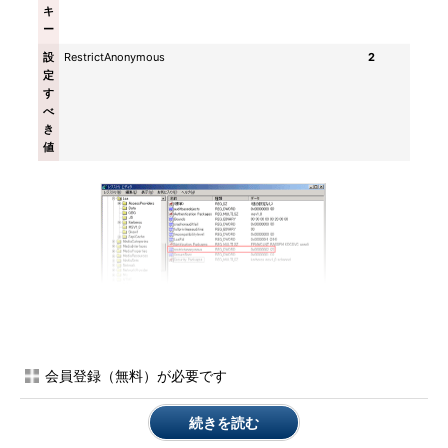
キ
ー
設
RestrictAnonymous
2
定
す
べ
き
値
会員登録（無料）が必要です
続きを読む
図7-1 Windows 2000での対策（レジストリ変