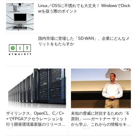
Linux／OSSに不慣れでも大丈夫！ WindowsでDock
erを扱う際のポイント
国内市場に登場した「SD-WAN」、企業にどんなメ
リットをもたらすか
ザイリンクス、OpenCL、C／C+
未知の脅威に対抗するための「6
+でFPGAアクセラレーションを
原則」――ガートナー サミット
行う開発環境最新版のリリースを
から学ぶ、これからの情報セキュ
発表
リティ対策