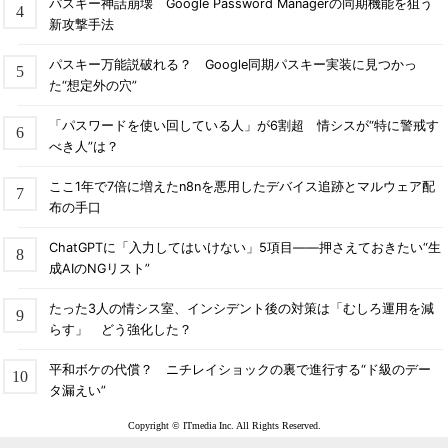
パスキー神話崩壊 Google Password Managerの同期機能を狙う
新攻撃手法
パスキー万能説破れる？ Google同期パスキー実装に見つかっ
た“想定外の穴”
「パスワードを使い回している人」が6割超 情シスが“特に警戒す
べき人”は？
ここ1年で7倍に増えたn8nを悪用したデバイス追跡とマルウェア配
布の手口
ChatGPTに「入力してはいけない」5項目――押さえておきたい“生
成AIのNGリスト”
たった3人の情シス室、インシデント後の対策は「むしろ運用を減
らす」 どう強化した？
平和ボケの代償？ ニチレイショックの裏で進行する“ド級のデー
タ漏えい”
Copyright © ITmedia Inc. All Rights Reserved.