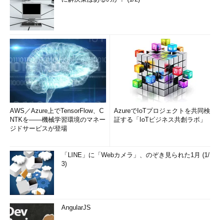
AWS／Azure上でTensorFlow、C
AzureでIoTプロジェクトを共同検
NTKを――機械学習環境のマネー
証する「IoTビジネス共創ラボ」
ジドサービスが登場
「LINE」に「Webカメラ」、のぞき見られた1月 (1/
3)
AngularJS