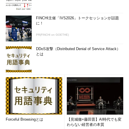
設定項目
設定すべき値
Everyoneのアクセス許可を匿名ユーザ
無効
FINCHI主催「IVS2026」トークセッションが話題
に適用する
に！
SAMアカウントの匿名の列挙を許可しな
有効
い
PR(FINCHI on GOETHE)
SAMアカウントおよび共有の匿名の列挙
有効
を許可しない
DDoS攻撃（Distributed Denial of Service Attack）
とは
図9 Windows Server 2003での対策（ローカ
ルセキュリティポリシーによる対応の場合）
Forceful Browsingとは
【見城徹×藤田晋】AI時代でも変
上記、いずれかの設定を行い、システムの再起動を行うことで
わらない経営者の本質