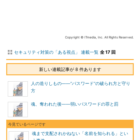
更の場合）
ローカルセキュリティポリシーでの設定方法
「セキュリティ設定」→「ローカルポリシー」→「セキュリテ
ィ オプション」の「匿名接続の追加を制限する」を「明示的な
Copyright © ITmedia, Inc. All Rights Reserved.
匿名アクセス権がない場合アクセスを許可しない」に変更する。
セキュリティ対策の「ある視点」 連載一覧
全 17 回
設定項目
設定すべき値
匿名接続の追加を制限する
明示的な匿名アクセス権がな
新しい連載記事が 8 件あります
い場合アクセスを許可しない
人の造りしもの――“パスワード”の破られ方と守り
方
魂、奪われた後――弱いパスワードの罪と罰
魂まで支配されかねない「名前を知られる」とい
図7-2 Windows 2000での対策（ローカルセキ