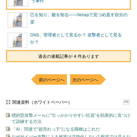
う事件
ュリティポリシーによる対応の場合）
上記、いずれかの設定を行い、システムの再起動を行うことで
己を知り、敵を知る――Nmapで見つめ直す自分の
設定の反映が行われる。
姿
以下に示した図が、上記の設定を施した後のLanSpyの結果で
DNS、管理者として見るか？ 攻撃者として見る
ある。
か？
過去の連載記事が 4 件あります
前のページへ
次のページへ
図8 対策後に取得できた情報
関連資料（ホワイトペーパー）
PR
これを見ると、ユーザー情報をはじめ取得可能だった情報が大
幅に取得不可能になったことが分かるだろう。
標的型攻撃メールに“引っかかりやすい社員”を効果的に見つけ
て訓練する方法
■Windows Server 2003の場合
「AI」関連で“超売れっ子”になる職種はこれだ
レジストリでの設定方法
なぜサイバー攻撃による被害は沈静化しない? 報道では見えな