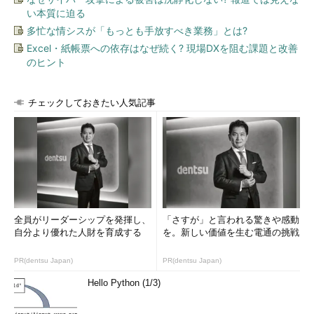
い本質に迫る
レジストリエディタを使用し下記のように設定変更を行う。
多忙な情シスが「もっとも手放すべき業務」とは?
Excel・紙帳票への依存はなぜ続く? 現場DXを阻む課題と改善
のヒント
レ
\HKEY_LOCAL_MACHINE\SYSTEM\CurrentControlSet\Control\Lsa
ジ
ス
ト
チェックしておきたい人気記事
リ
キ
ー
設
EveryoneIncludesAnonymous
0
定
す
RestrictAnonymous
1
べ
き
RestrictAnonymousSAM
1
全員がリーダーシップを発揮し、
「さすが」と言われる驚きや感動
値
自分より優れた人財を育成する
を。新しい価値を生む電通の挑戦
ローカルセキュリティポリシーでの設定方法
PR(dentsu Japan)
PR(dentsu Japan)
Windows 2000と同じ要領で、下記のような組み合わせへと変
Hello Python (1/3)
更を行う。