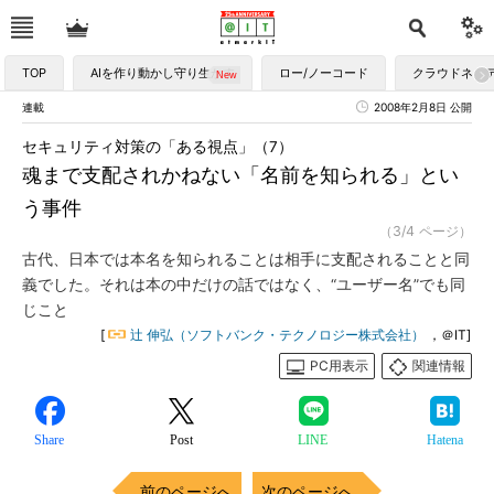
TOP
AIを作り動かし守り生かす
ロー/ノーコード
クラウドネイ
連載
2008年2月8日 公開
セキュリティ対策の「ある視点」（7）
魂まで支配されかねない「名前を知られる」とい
う事件
（3/4 ページ）
古代、日本では本名を知られることは相手に支配されることと同
義でした。それは本の中だけの話ではなく、“ユーザー名”でも同
じこと
[
辻 伸弘（ソフトバンク・テクノロジー株式会社）
，＠IT]
PC用表示
関連情報
Share
Post
LINE
Hatena
前のページへ
次のページへ