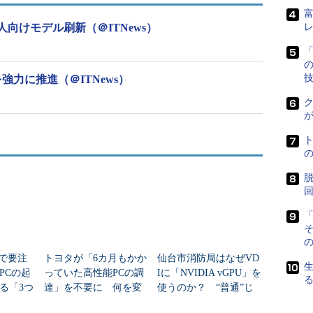
トリーミング」（ネットワークブート）
人向けモデル刷新（＠ITNews）
ップ」（デスクトップ仮想化）
「
」（ラックマウント／ブレードPC）
強力に推進（＠ITNews）
チャリゼーション」（アプリケーション仮想化）
ク
ーションの作業負荷、扱うデータの重要度の3つの
した技術を組み合わせていくことが最適化のカギだ
用するには、デジタルアイデンティティを扱うイン
脱
「
の
teで要注
トヨタが「6カ月もかか
仙台市消防局はなぜVD
PCの起
っていた高性能PCの調
Iに「NVIDIA vGPU」を
る「3つ
達」を不要に 何を変
使うのか？ “普通”じ
移行」
えたのか？
ゃ駄目だった理由