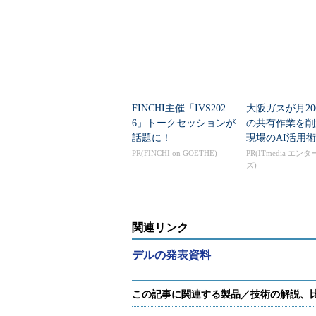
FINCHI主催「IVS202
大阪ガスが月20
6」トークセッションが
の共有作業を
話題に！
現場のAI活用術
OptiPlex FX160
PR(FINCHI on GOETHE)
PR(ITmedia エン
ズ)
デルのインフラストラクチャ・コ
ブル・コンピューティング基盤の導
関連リンク
1つはアセスメントサービス。ユー
の設置場所などを考慮して、TCO、
デルの発表資料
スメントレポートを提供する。料金の目
2つ目は「プルーフ・オブ・コンセ