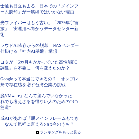
富士通も日立も去る、日本での「メインフ
レーム脱却」が一筋縄ではいかない理由
光ファイバーはもう古い」「2035年宇宙
の旅」 実運用へ向かうデータセンター新
技術
ラウドAI依存からの脱却 NASベンダー
が仕掛ける「社内AI基盤」構想
トヨタが「6カ月もかかっていた高性能PC
の調達」を不要に 何を変えたのか？
Googleって本当にできるの？ オンプレ
回帰で存在感を増す台湾企業の挑戦
脱VMware」なんて望んでいなかった――
それでも考えざるを得ない人のための“3つ
筋道”
生成AIがあれば「脱メインフレームもでき
る」なんて気軽に言えるのは今のうち？
»
ランキングをもっと見る