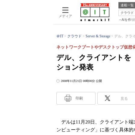
連載一覧
クラウド
メディア
AIを作
＠IT
クラウド
Server & Storage
デル、クライ
ネットワークブートやデスクトップ仮想
デル、クライアントを
ション発表
2008年11月21日 00時00分 公開
印刷
見る
デルは11月20日、クライアント
ンピューティング」に基づく具体的