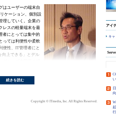
グはユーザーの端末自
プリケーション、個別設
管理していく。企業の
アイ
クレスの軽量端末を最
管理者にとっては集中的
キャ
とっては利便性や柔軟
利便性、IT管理者にと
Ser
Iを向上できる」とデル
・グループ本部長の町
C
デル アドバンスド・システム・グル
い
リケーション仮想化な
続きを読む
ープ本部長 町田栄作氏
けるあらゆるユーザー
日
向
Copyright © ITmedia, Inc. All Rights Reserved.
W
せたソリューションを提供していく。