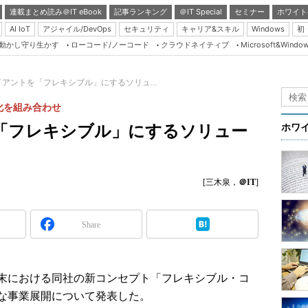
連載まとめ読み＠IT eBook
記事ランキング
＠IT Special
セミナー
ホワイト
AI IoT
アジャイル/DevOps
セキュリティ
キャリア&スキル
Windows
初
り動かし守り生かす
ローコード/ノーコード
クラウドネイティブ
Microsoft&Windo
Server & Storage
HTML5 + UX
アントを「フレキシブル」にするソリュ...
Smart & Social
化を組み合わせ
Coding Edge
「フレキシブル」にするソリュー
ホワ
Java Agile
Database Expert
[三木泉，
＠IT
]
Linux ＆ OSS
Master of IP Networ
Share
Security & Trust
Test & Tools
Insider.NET
端末における同社の新コンセプト「フレキシブル・コ
な事業展開について発表した。
ブログ