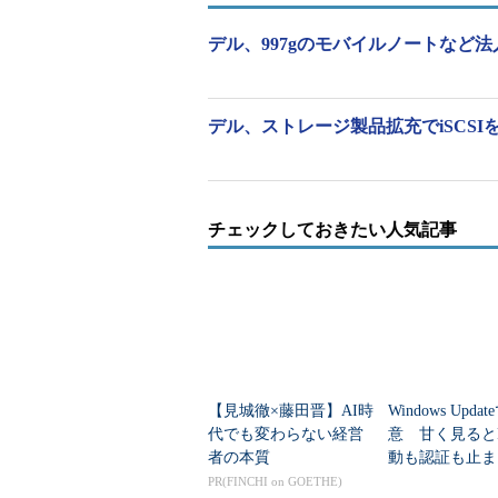
1. 「オンデマンドデスクトップス
デル、997gのモバイルノートなど法
2. 「バーチャルリモートデスクト
3. 「リモートワークステーション
デル、ストレージ製品拡充でiSCSIを
4. 「クライアントホステッドバー
同社はユーザーを移動性、アプリケ
チェックしておきたい人気記事
軸で分類し、ユーザーのタイプに適
としている。また、上記の技術を活
フラの構築も必要になる。
【見城徹×藤田晋】AI時
Windows Upda
代でも変わらない経営
意 甘く見ると
者の本質
動も認証も止ま
のセキュリティ
PR(FINCHI on GOETHE)