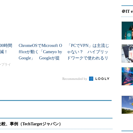
＠IT e
00時間
ChromeOSでMicrosoft O
「PCでVPN」は主流じ
削減！
fficeが動く「Cameyo by
ゃない？ ハイブリッ
Google」 Googleが提
ドワークで使われるリ
供開始
モートアクセス手段と
タープライ
は
ンサルティング・サービス部門は、最適なフレキシ
Recommended by
入を支援する3つのサービスを提供開始する。
ザーのタイプ、ITサポートニーズ、データセンター
ROI、推奨アーキテクチャ、導入戦略などを含むアセ
安は1拠点、400PCまでで約15万円。
プト」（PoC）サービス。小規模な試験導入サービ