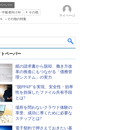
ペーパー
・中級者向けAI
その他
マイページ
ws
その他の特集
イトペーパー
紙の請求書から脱却、働き方改
革の推進にもつながる「債務管
理システム」の実力
“脱PPAP”を実現、安全性・効率
k
性を担保したファイル共有手段
とは?
場所を問わないクラウド体験の
享受、成功に導くために必要な
ステップとは?
電子契約で押さえておきたい基