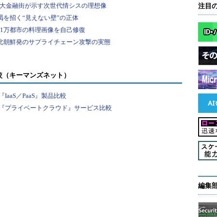
定し、基本的な機能やアプリケーションの利用テスト
注目
実証する。
00台のクライアントを設定し、規模は限定的ながら
理ノウハウの移転も実施する。
ン仮想化はマイクロソフト、デスクトップ仮想化に
較（キーマンズネット）
ェアを採用するという。外部のSI業者との協業も進
aaS／PaaS』製品比較
スを販売してもらうなど、個別に協力体制を築いて
『プライベートクラウド』サービス比較
ちネットワークブートとデスクトップ仮想化のため
」を紹介した。OSはWindows XP Embeddedに加えてコ
ddedに対応。3年間はモデルチェンジしないというのも大き
編集