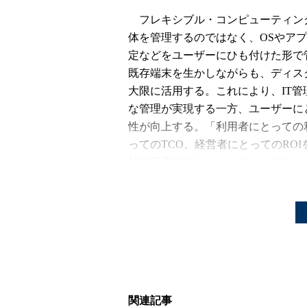
フレキシブル・コンピューティン
体を管理するのではなく、OSやア
定などをユーザーにひも付けた形で
既存端末を生かしながらも、ディス
大限に活用する。これにより、IT
な管理が実現する一方、ユーザーに
性が向上する。「利用者にとっての
ってのTCO、経営者にとってのRO
執行役員でアドバンスド・システム
田栄作氏は話した。
デルはデスクトップ仮想化やアプ
ど複数の技術を使い分け、企業にお
タイプをカバーすることを目指す。
具体的には、次の4種類を組み合わ
関連記事