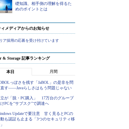
礎知識、相手側の理解を得るた
めのポイントとは
ティメディアからのお知らせ
リア採用の応募を受け付けています
ver & Storage 記事ランキング
月間
本日
OBOLっぽさを残す「JaBOL」の是非を問
直す――Javaらしさはもう問題じゃない
立が「脱・PC購入」 17万台のグループ
けPCを“サブスク”で調達へ
indows Updateで要注意 甘く見るとPCの
起動も認証も止まる「3つのセキュリティ移
行」