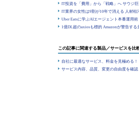
スで、5台程度のクライアントを設
により、ソリューションの有効性を
もう1つは「パイロット」。最大1
本番環境への導入を行う。運用・管
利用する製品は、アプリケーショ
この記事に関連する製品／サービスを比
ついてはシトリックスとヴイエムウ
自社に最適なサービス、料金を見極める！『I
め、同社のコンサルティングサービ
サービス内容、品質、変更の自由度を確認
いくという。
また、デルは上記の4つの技術のう
のユーザー端末、「OptiPlex FX160
ストの低いSUSE Linux Embe
な特徴だ。