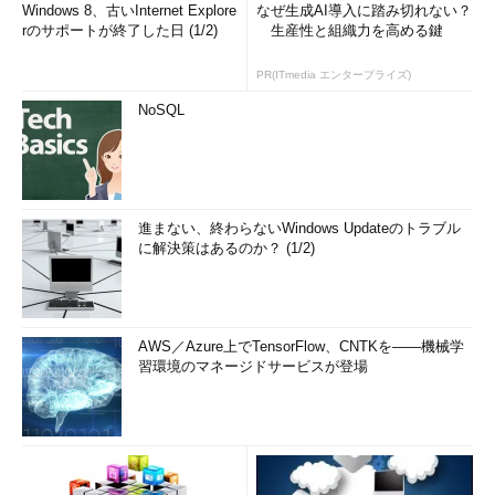
Windows 8、古いInternet Explore
なぜ生成AI導入に踏み切れない？
rのサポートが終了した日 (1/2)
生産性と組織力を高める鍵
PR(ITmedia エンタープライズ)
NoSQL
進まない、終わらないWindows Updateのトラブル
に解決策はあるのか？ (1/2)
AWS／Azure上でTensorFlow、CNTKを――機械学
習環境のマネージドサービスが登場