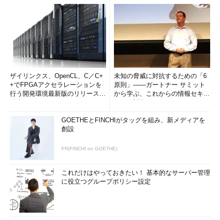
ザイリンクス、OpenCL、C／C+
未知の脅威に対抗するための「6
+でFPGAアクセラレーションを
原則」――ガートナー サミット
行う開発環境最新版のリリースを
から学ぶ、これからの情報セキュ
発表
リティ対策
GOETHEとFINCHIがタッグを組み、新メディアを
創設
PR(FINCHI on GOETHE)
これだけはやっておきたい！ 基本的なサーバー管理
に役立つグループポリシー設定