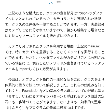
い。
***
上記のような構成だと、クラスの宣言部分は1つのヘッダファ
イルにまとめられているので、カテゴリごとに整理された状態
で、クラスの全体像を一望することができます。一方、実装部分
はカテゴリごとに分かれていますので、後から編集する場合など
にも長大なソースファイルを扱わずに済みます。
カテゴリ分けされたクラスを利用する場面（上記のmain.m）
では、特にカテゴリを意識することなくメソッドを実行すること
ができます。ただし、ヘッダファイルがカテゴリごとに分割され
ている場合には、実行したいメソッドが宣言されているヘッダフ
ァイルをimportしておく必要があります。
今回は、オブジェクト指向の一般的な話を含め、クラスをより
体系的に扱う方法について解説しました。これらの仕組みを知っ
ておくと、Foundationなどの基本クラス群についての理解も深ま
りますし、いわゆるデザインパターンと呼ばれるクラス設計の定
石にも一歩近づくことができます。なによりも、効率的で堅牢
（けんろう）なプログラムの作成に役立つはずです。