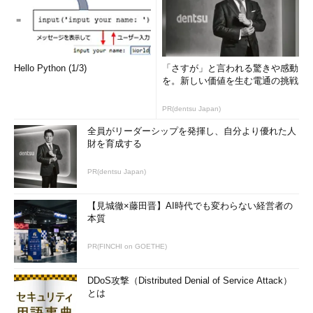
Hello Python (1/3)
「さすが」と言われる驚きや感動
を。新しい価値を生む電通の挑戦
PR(dentsu Japan)
全員がリーダーシップを発揮し、自分より優れた人
財を育成する
PR(dentsu Japan)
【見城徹×藤田晋】AI時代でも変わらない経営者の
本質
PR(FINCHI on GOETHE)
DDoS攻撃（Distributed Denial of Service Attack）
とは