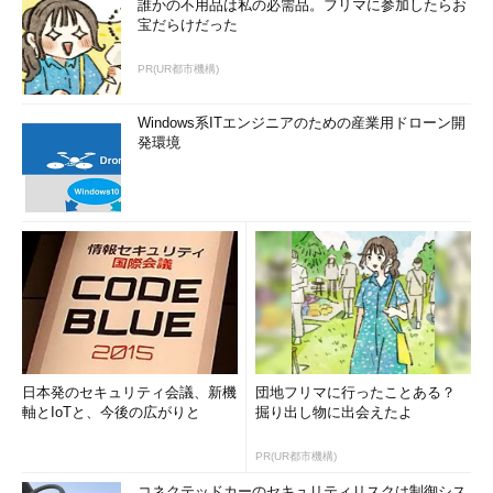
誰かの不用品は私の必需品。フリマに参加したらお
宝だらけだった
PR(UR都市機構)
Windows系ITエンジニアのための産業用ドローン開
発環境
日本発のセキュリティ会議、新機
団地フリマに行ったことある？
軸とIoTと、今後の広がりと
掘り出し物に出会えたよ
PR(UR都市機構)
コネクテッドカーのセキュリティリスクは制御シス