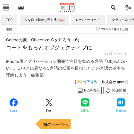
TOP
AIを作り動かし守り生かす
ロー/ノーコード
クラウドネイ
連載
2009年3月6日 公開
Cocoaの素、Objective-Cを知ろう（6）
コードをもっとオブジェクティブに
（4/4 ページ）
iPhone用アプリケーション開発で注目を集める言語「Objective-
C」。C++とは異なるC言語の拡張を目指したこの言語の基本を
理解しよう（編集部）
[
竹下肯己
，株式会社 qnote]
PC用表示
関連情報
Share
Post
LINE
Hatena
前のページへ