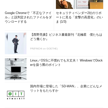
Google Chromeで「不正なファイ
セキュリティベンダー2社のリポ
ル」と誤判定されたファイルをダ
ートに見る「攻撃の高度化」のい
ウンロードする
ま (1/3)
【西野亮廣】ビジネス書最新刊『北極星 僕たちは
どう働くか』
PR(FINCHI on GOETHE)
Linux／OSSに不慣れでも大丈夫！ WindowsでDock
erを扱う際のポイント
国内市場に登場した「SD-WAN」、企業にどんなメ
リットをもたらすか