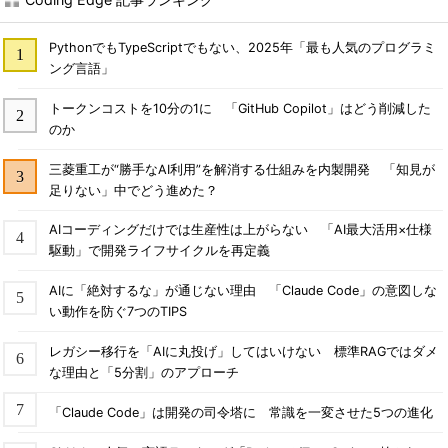
PythonでもTypeScriptでもない、2025年「最も人気のプログラミ
ング言語」
トークンコストを10分の1に 「GitHub Copilot」はどう削減した
のか
三菱重工が“勝手なAI利用”を解消する仕組みを内製開発 「知見が
足りない」中でどう進めた？
AIコーディングだけでは生産性は上がらない 「AI最大活用×仕様
駆動」で開発ライフサイクルを再定義
AIに「絶対するな」が通じない理由 「Claude Code」の意図しな
い動作を防ぐ7つのTIPS
レガシー移行を「AIに丸投げ」してはいけない 標準RAGではダメ
な理由と「5分割」のアプローチ
「Claude Code」は開発の司令塔に 常識を一変させた5つの進化