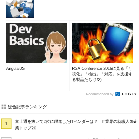
AngularJS
RSA Conference 2016に見る「可
視化」「検出」「対応」を支援す
る製品たち (1/2)
Recommended by
総合記事ランキング
富士通を抜いて2位に躍進したITベンダーは？ IT業界の就職人気企
業トップ20