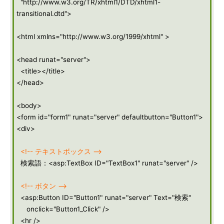
"http://www.w3.org/TR/xhtml1/DTD/xhtml1-
transitional.dtd">
<html xmlns="http://www.w3.org/1999/xhtml" >
<head runat="server">
<title></title>
</head>
<body>
<form id="form1" runat="server" defaultbutton="Button1">
<div>
<!-- テキストボックス -->
検索語：<asp:TextBox ID="TextBox1" runat="server" />
<!-- ボタン -->
<asp:Button ID="Button1" runat="server" Text="検索"
onclick="Button1_Click" />
<hr />