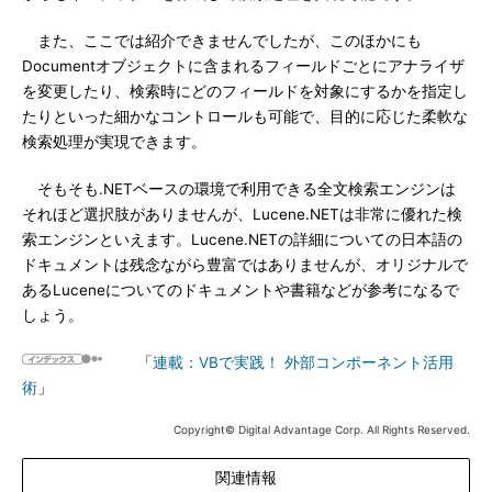
また、ここでは紹介できませんでしたが、このほかにも
Documentオブジェクトに含まれるフィールドごとにアナライザ
を変更したり、検索時にどのフィールドを対象にするかを指定し
たりといった細かなコントロールも可能で、目的に応じた柔軟な
検索処理が実現できます。
そもそも.NETベースの環境で利用できる全文検索エンジンは
それほど選択肢がありませんが、Lucene.NETは非常に優れた検
索エンジンといえます。Lucene.NETの詳細についての日本語の
ドキュメントは残念ながら豊富ではありませんが、オリジナルで
あるLuceneについてのドキュメントや書籍などが参考になるで
しょう。
「
連載：VBで実践！ 外部コンポーネント活用
術
」
Copyright© Digital Advantage Corp. All Rights Reserved.
関連情報