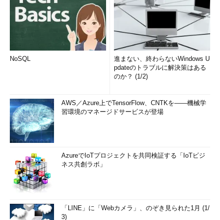
NoSQL
進まない、終わらないWindows U
pdateのトラブルに解決策はある
のか？ (1/2)
AWS／Azure上でTensorFlow、CNTKを――機械学
習環境のマネージドサービスが登場
AzureでIoTプロジェクトを共同検証する「IoTビジ
ネス共創ラボ」
「LINE」に「Webカメラ」、のぞき見られた1月 (1/
3)