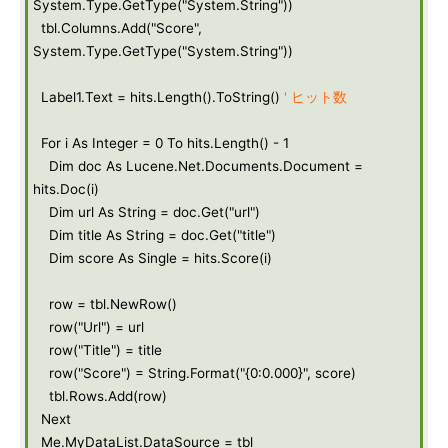
System.Type.GetType("System.String"))
tbl.Columns.Add("Score",
System.Type.GetType("System.String"))
Label1.Text = hits.Length().ToString()
' ヒット数
For i As Integer = 0 To hits.Length() - 1
Dim doc As Lucene.Net.Documents.Document =
hits.Doc(i)
Dim url As String = doc.Get("url")
Dim title As String = doc.Get("title")
Dim score As Single = hits.Score(i)
row = tbl.NewRow()
row("Url") = url
row("Title") = title
row("Score") = String.Format("{0:0.000}", score)
tbl.Rows.Add(row)
Next
Me.MyDataList.DataSource = tbl