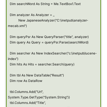
Dim searchWord As String = Me.TextBox1.Text
Dim analyzer As Analyzer = _
New JapaneseAnalyzer("C:\inetpub\analyzer-
mecab.xml")
Dim queryPsr As New QueryParser("title", analyzer)
Dim query As Query = queryPsr.Parse(searchWord)
Dim searcher As New IndexSearcher("c:\inetpub\lucene-
index")
Dim hits As Hits = searcher.Search(query)
Dim tbl As New DataTable("Result")
Dim row As DataRow
tbl.Columns.Add("Url",
System.Type.GetType("System.String"))
tbl.Columns.Add("Title",