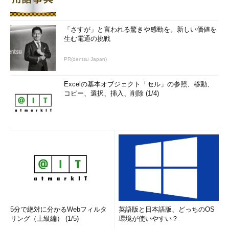
「さすが」と言われる驚きや感動を。新しい価値を
生む電通の挑戦
PR(dentsu Japan)
Excelの基本オブジェクト「セル」の参照、移動、
コピー、選択、挿入、削除 (1/4)
5分で絶対に分かるWebフィルタ
英語版と日本語版、どっちのOS
リング（上級編） (1/5)
環境が使いやすい？