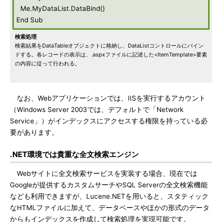
Me.MyDataList.DataBind()
End Sub
検索処理
検索結果をDataTableオブジェクトに格納し、DataListコントロールにバイン
ドする。各レコードの表示は、.aspxファイルに記述した<ItemTemplate>要素
の内容に従って行われる。
なお、Webアプリケーションでは、IISを実行するアカウント
（Windows Server 2003では、デフォルトで「Network
Service」）がインデックスにアクセスする権限を持っている必
要があります。
.NET環境では貴重な全文検索エンジン
Webサイトに全文検索サービスを実装する場合、現在では
Googleが提供するカスタムサーチやSQL Serverの全文検索機能
なども利用できますが、Lucene.NETを用いると、スタティック
なHTMLファイルに加えて、データベースやほかの形式のデータ
からもインデックスを作成して検索処理を実現可能です。