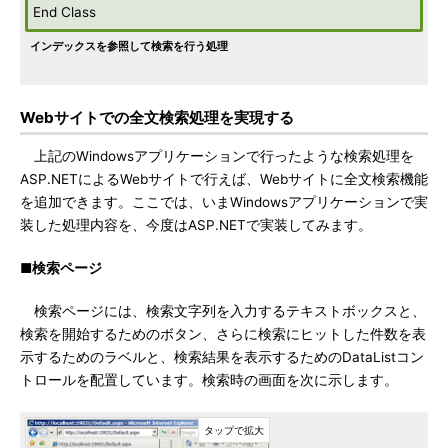
End Class
インデックスを参照して検索を行う処理
Webサイトでの全文検索処理を実現する
上記のWindowsアプリケーションで行ったような検索処理を
ASP.NETによるWebサイトで行えば、Webサイトに全文検索機能
を追加できます。ここでは、いまWindowsアプリケーションで実
装した処理内容を、今度はASP.NETで実装してみます。
■検索ページ
検索ページには、検索文字列を入力するテキストボックスと、
検索を開始するためのボタン、さらに検索にヒットした件数を表
示するためのラベルと、検索結果を表示するためのDataListコン
トロールを配置しています。検索時の画面を次に示します。