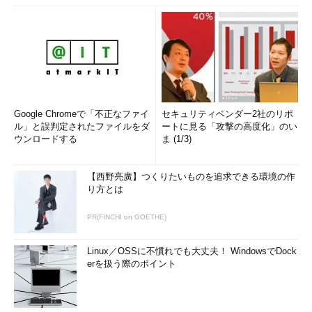
Google Chromeで「不正なファイ
セキュリティベンダー2社のリポ
ル」と誤判定されたファイルをダ
ートに見る「攻撃の高度化」のい
ウンロードする
ま (1/3)
【西野亮廣】つくりたいものを追求できる環境の作
り方とは
PR(FINCHI on GOETHE)
Linux／OSSに不慣れでも大丈夫！ WindowsでDock
erを扱う際のポイント