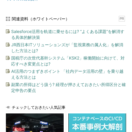
関連資料（ホワイトペーパー）
PR
Salesforce活用を軌道に乗せるには? “よくある課題”を解消す
る具体的解決策
JR西日本ITソリューションズが「監視業務の属人化」を解消
した方法とは?
国税庁の次世代基幹システム「KSK2」稼働開始に向けて、対
応すべき変更点とは?
AI活用のつまずきポイント 「社内データ活用の壁」を乗り越
える方法とは
副業の所得はどう扱う? 経理が押さえておきたい所得区分と確
定申告の要点
チェックしておきたい人気記事