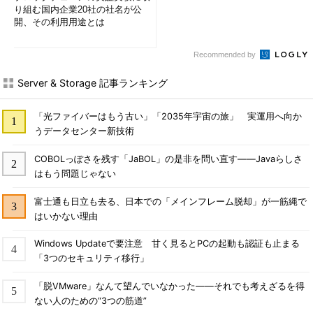
り組む国内企業20社の社名が公
開、その利用用途とは
Recommended by
Server & Storage 記事ランキング
「光ファイバーはもう古い」「2035年宇宙の旅」 実運用へ向か
うデータセンター新技術
COBOLっぽさを残す「JaBOL」の是非を問い直す――Javaらしさ
はもう問題じゃない
富士通も日立も去る、日本での「メインフレーム脱却」が一筋縄で
はいかない理由
Windows Updateで要注意 甘く見るとPCの起動も認証も止まる
「3つのセキュリティ移行」
「脱VMware」なんて望んでいなかった――それでも考えざるを得
ない人のための“3つの筋道”