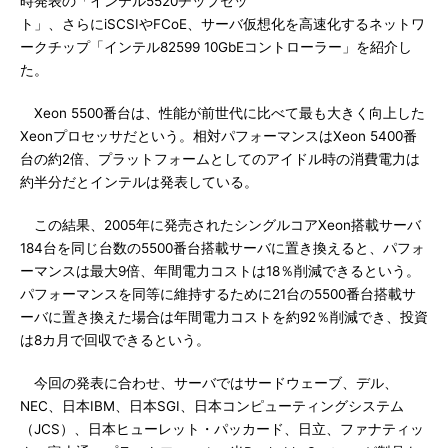
時発表の「インテル5520チップセッ
ト」、さらにiSCSIやFCoE、サーバ仮想化を高速化するネットワ
ークチップ「インテル82599 10GbEコントローラー」を紹介し
た。
Xeon 5500番台は、性能が前世代に比べて最も大きく向上した
Xeonプロセッサだという。相対パフォーマンスはXeon 5400番
台の約2倍、プラットフォームとしてのアイドル時の消費電力は
約半分だとインテルは発表している。
この結果、2005年に発売されたシングルコアXeon搭載サーバ
184台を同じ台数の5500番台搭載サーバに置き換えると、パフォ
ーマンスは最大9倍、年間電力コストは18％削減できるという。
パフォーマンスを同等に維持するために21台の5500番台搭載サ
ーバに置き換えた場合は年間電力コストを約92％削減でき、投資
は8カ月で回収できるという。
今回の発表に合わせ、サーバではサードウェーブ、デル、
NEC、日本IBM、日本SGI、日本コンピューティングシステム
（JCS）、日本ヒューレット・パッカード、日立、ファナティッ