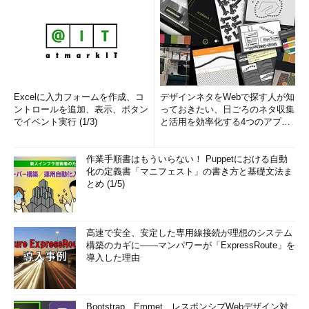
Excelに入力フォームを作成、コ
デザインネタをWebで探す人が知
ントロールを追加、表示、ボタン
っておきたい、日ごろのネタ収集
でイベント実行 (1/3)
と活用を効率化する4つのアプリ
(1/3)
作業手順書はもういらない！ Puppetにおける自動
化の定義書「マニフェスト」の書き方と基礎文法ま
とめ (1/5)
高速で安全、安定した専用線接続が理想のシステム
構築のカギに――マンパワーが「ExpressRoute」を
導入した理由
Bootstrap、Emmet、レスポンシブWebデザイン対