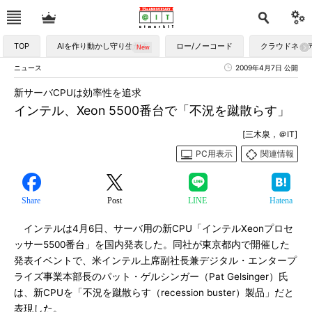
TOP
AIを作り動かし守り生かす
ロー/ノーコード
クラウドネイ
ニュース
2009年4月7日 公開
新サーバCPUは効率性を追求
インテル、Xeon 5500番台で「不況を蹴散らす」
[三木泉，＠IT]
PC用表示
関連情報
Share
Post
LINE
Hatena
インテルは4月6日、サーバ用の新CPU「インテルXeonプロセ
ッサー5500番台」を国内発表した。同社が東京都内で開催した
発表イベントで、米インテル上席副社長兼デジタル・エンタープ
ライズ事業本部長のパット・ゲルシンガー（Pat Gelsinger）氏
は、新CPUを「不況を蹴散らす（recession buster）製品」だと
表現した。