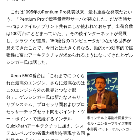
これは1995年のPentium Pro発表以来、最も重要な発表だとい
う。「Pentium Proで標準量産型サーバが確立した。だが当時サ
ーバはファイル／プリント共有にしか使われておらず、出荷台数
は100万台にとどまっていた」。その後インターネットが発展
し、クラウドが進展。150億台のコンピュータがつながる世界が
見えてきたことで、今日とは大きく異なる、動的かつ効率的で拡
張性に富むアーキテクチャが求められるようになってきたとゲル
シンガー氏は話した。
Xeon 5500番台は「これまでにつくら
れた最高のエンジン。さらに最高なのは
このエンジンを外の世界とつなぐ部
分」。ゲルシンガー氏は新たなメモリ・
サブシステム、プロセッサ間およびプロ
セッサ―チップセット間をポイント・ツ
米インテル上席副社長兼デジ
ー・ポイントで接続するインテル
タル・エンタープライズ事業
QuickPathアーキテクチャに加え、シス
本部長 パット・ゲルシンガー
テムレベルでの省電力機能を実現する同
氏